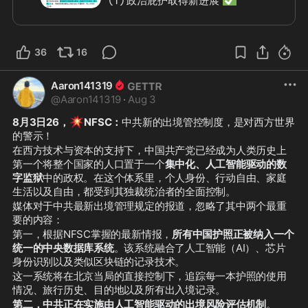
① 政治庇护取得新进展 
有战友顺利通过了
政治庇护申请
。
新中国联邦提供的庇护申请材料，已在
美国不同州获得越来越多认可，为更多
36
16
战友带来希望。
🌿
② 七哥已转至新设施 
Aaron141319
七哥目前已抵达条件更好的新设施。
@
Aaron141319
·
Aug 3
✅
 距纽约车程约2–3小时
✅
 可看到青山绿水
💥
8月3日26，
NFSC：
中共新的出境管控制度，是对西方世界
✅
 可以进行户外活动、晒太阳
的警示！
✅
 饮食及可购买商品比MDC更加丰富
在西方技术与资本的支持下，中国共产党已经成为人类历史上
同时，七哥会继续与大家保持联系。
第一个将整个国家的人口置于一个
集中化、人工智能驱动的数
联盟表示，未来大家
有机会见到七哥
。
字监狱
中的政权。在这个体系里，个人身份、行动自由、家庭
🙏
③ 每天为七哥、雁平及家人祈祷 
生活以及自由，都受到其独裁统治者的全面控制。
315以来，很多战友一直牵挂七哥的人
媒体对于中共最新出境管理规定的报道，忽略了其中两个最重
身安全。
要的内容：
青藤表示：
第一，根据NFSC掌握的最新情报，
所有中国护照正被纳入一个
统一的中央数据库系统
七哥肩负着"灭共"使命，上天会护佑
。该系统融合了人工智能（AI）、芯片
身份识别以及类似区块链的记录技术。
他。
这一系统将在北京当局的直接控制下，追踪每一本护照的使用
并呼吁所有战友：
情况、旅行历史、目的地以及所有出入境记录。
🙏
 每天都以自己的方式，为七哥、雁
第二，中共正在实施由人工智能驱动的出境风险评估机制
。
平及家人祈祷。