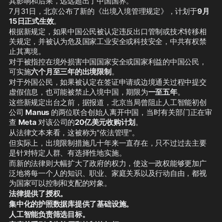
其影响和后果，远远超出了中国国界。
即可获得
G-Fashion生产价
，
7月31日，北京公布了新的《出境入境管理规定》，计划于
9月
适合计划成为：
15日正式生效
。
分销商
根据新规定，如果中国公民被认定违反出口管制或技术转移相
代理商
关规定，并被认为危及国家工业安全或科技安全，中共有权禁
团购负责人
止其离境。
🗽
⑥ G-Fashion纽约线下活动 
对于被指控在境外损害中国国家安全或国家利益的中国公民，
📅
 时间：
可实施
六个月至三年的出境限制
。
2026年9月10日—9月15日
对于外国公民，如果被认定在签证申请或边境通关过程中提交
恰逢纽约时装周期间举行。
虚假信息，也可能被禁止入境中国，期限为
一至五年
。
📍
 地点：
这些新规定出台之前，据报道，北京当局曾阻止人工智能初创
联盟纽约办公室
公司 
Manus
 的两位联合创始人离开中国，当时有关部门正在审
查 
Meta
 对该公司的
20亿美元收购计划
活动内容包括：
。
✨
从法律文本来看，这被称为"依法管理"。
 全系列新品展示
但实际上，出境限制措施几十年来一直存在，只不过过去主要
👗
 现场试穿体验
是针对特定人群、有选择性地实施。
📸
 专业摄影师拍照
而新的法律则大幅扩大了政府的权力，使这一政权能够更加广
🍵
 茶点、巧克力等餐饮供应
泛地将每一个人的知识、职业、家庭关系以及行动自由，都视
战友可自由选择参加一天或多天，
为国家可以控制和支配的对象。
但均需提前报名并通过审核。
法律提供了授权。
🚀
⑦ GETTR持续升级 
集中化的护照数据库提供了基础设施。
近期，GETTR已完成
50多个版本更
人工智能负责筛选目标。
新
。