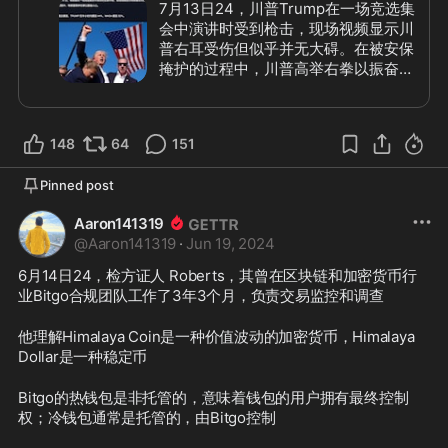
7月13日24，川普Trump在一场竞选集
会中演讲时受到枪击，现场视频显示川
普右耳受伤但似乎并无大碍。在被安保
掩护的过程中，川普高举右拳以振奋人
心
同时，川普MEME（迷因币）概念暴
涨，MAGA（代码TRUMP）在半小时
148
64
151
内暴涨 44%，MAGA Hat（代码
MAGA） 暴涨 32%
Pinned post
加密货币的迷因币，又称Meme 
Aaron141319
Coin，是一种起源于互联网社区文
@
Aaron141319
·
Jun 19, 2024
化、为了达到某种诙谐搞笑或讥讽嘲笑
的娱乐目的、由技术开发爱好者通过区
6月14日24，检方证人 Roberts，其曾在区块链和加密货币行
块链技术创建的加密资产。
除了具有
业Bitgo合规团队工作了3年3个月，负责交易监控和调查
Meme本身幽默讽刺和社区传播的特
钱是最诚实的
点，作为Coin本身它在发行机制、投
他理解Himalaya Coin是一种价值波动的加密货币，Himalaya 
资逻辑和实际功能等方面与其他加密货
Dollar是一种稳定币
币均有差异
#川普
#trumpshot
#枪击
#memecoin
#迷因币
#加密货币
#暴涨
#亚伦
Bitgo的热钱包是非托管的，意味着钱包的用户拥有最终控制
权；冷钱包通常是托管的，由Bitgo控制