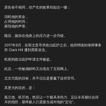
原告各不相同，但产生的效果却如出一辙：

2017年9月，在郭文贵寻求政治庇护之
后，他所聘请的律师事务所 Clark Hill 
消耗他的资金，

遭到黑客攻击。

占用他的时间，

摧毁他的声誉。

机密的政治庇护申请文件被盗。

随后，施加在他身上的压力进一步升级。

此后，一些敏感材料又出现在了互联网
上。

2017年9月，在郭文贵寻求政治庇护之后，他所聘请的律师事务
所 Clark Hill 遭到黑客攻击。

北京方面的目标，并不仅仅是要赢下这
些官司。

机密的政治庇护申请文件被盗。

其更大的目的，是：

此后，一些敏感材料又出现在了互联网上。

孤立他、耗尽他，然后让一个极具杀伤
北京方面的目标，并不仅仅是要赢下这些官司。

力、足以令其被社会排斥的指控，最终
被人们直接当成对他的“定论”。
其更大的目的，是：

孤立他、耗尽他，然后让一个极具杀伤力、足以令其被社会排
斥的指控，最终被人们直接当成对他的“定论”。