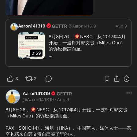
0:55
Aaron141319
@
Aaron141319
Aug 9
💥
8月8日26，
NFSC：从 2017年4月 
开始，一波针对郭文贵（Miles Guo）
的诉讼接踵而至。

0:59
PAX、SOHO中国、海航（HNA）、中
国商人、媒体人士——甚至包括来自郭
文贵自己圈子里的人。

3
2
原告各不相同，但产生的效果却如出一
辙：

Aaron141319
@
Aaron141319
·
Aug 9
消耗他的资金，

💥
8月8日26，
NFSC：从 2017年4月 开始，一波针对郭文贵
占用他的时间，

（Miles Guo）的诉讼接踵而至。

摧毁他的声誉。

PAX、SOHO中国、海航（HNA）、中国商人、媒体人士——甚
随后，施加在他身上的压力进一步升
至包括来自郭文贵自己圈子里的人。

级。
