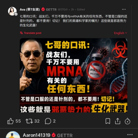
体影响力、恐吓、诉讼以及针对郭文贵
家人、企业和资产的攻击，持续对郭文
贵实施打压。

随后，前FBI高级官员 Richard 
Frankel进入了吴征的关系网络。

如今，人们关注的问题已经不再是 
Richard Frankel 是谁，而是——他究
竟是在为谁服务。
55
32
2
Aaron141319