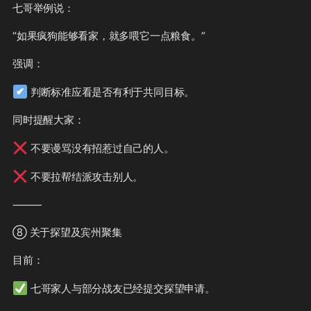
七哥举例说：

“如果疯狗能够看家，就多喂它一点粮食。”

强调：

✔
 判断标准应看是否有利于共同目标。

同时提醒大家：

❌
 不要谩骂没有招惹过自己的人。

❌
 不要拉帮结派攻击别人。

⸻

⑧ 关于探望及宾州聚集

目前：

✅
 七哥家人与部分战友已经提交探望申请。
