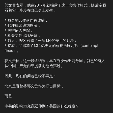
庭罚款（contempt fines）。

郭文贵表示，他在2017年就揭露了这一套操作模式，随后亲眼
看着它一步步在自己身上发生：

郭文贵称，这一最终结果，早在判决作
出前数周，就已经有人从中国共产党内
* 身边的合作伙伴被逮捕；

部提前向他透露过。

* 代理律师遭到拘留；

* 关键证人失踪；

因此，现在的问题已经不再是：

* 相关文件出现争议；

* 随后，PAX 获得了一项1.16亿美元的判决；

北京是否曾将郭文贵作为打击目标，

* 接着，又追加了1.34亿美元的藐视法庭罚款（contempt 
fines）。

而是：

郭文贵称，这一最终结果，早在判决作出前数周，就已经有人
中共的影响力究竟延伸到了美国的什么
从中国共产党内部提前向他透露过。

程度？

因此，现在的问题已经不再是：

北京是否曾将郭文贵作为打击目标，

而是：

中共的影响力究竟延伸到了美国的什么程度？
