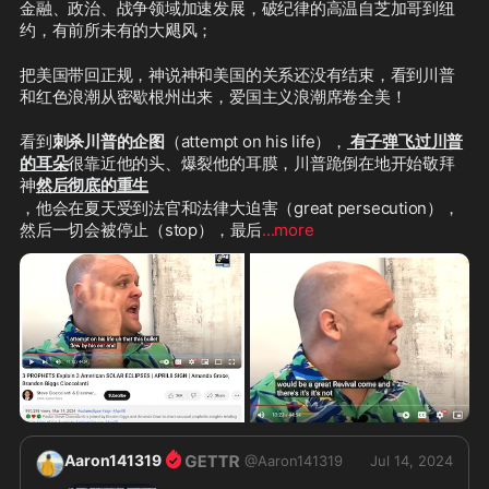
金融、政治、战争领域加速发展，破纪律的高温自芝加哥到纽
约，有前所未有的大飓风；
把美国带回正规，神说神和美国的关系还没有结束，看到川普
和红色浪潮从密歇根州出来，爱国主义浪潮席卷全美！
看到
刺杀川普的企图
（attempt on his life），
 有子弹飞过川普
的耳朵
很靠近他的头、爆裂他的耳膜，川普跪倒在地开始敬拜
神
然后彻底的重生
，他会在夏天受到法官和法律大迫害（great persecution），
然后一切会被停止（stop），最后
...more
Aaron141319
@
Aaron141319
Jul 14, 2024