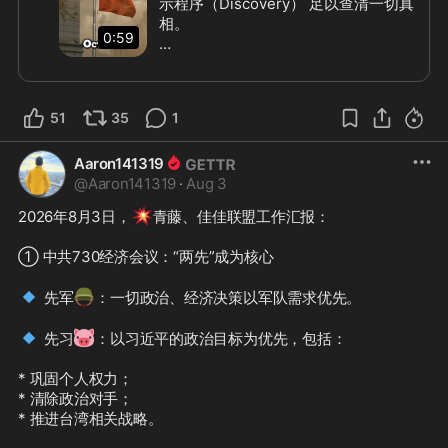
示程序（Discovery） 足以查清一切真
相。

0:59
这名位于中国的消息来源（China-
based source） 究竟是谁？

是谁最先拿到了 GTV 的机密银行记
51
35
1
录？

是谁与这名消息来源保持联系？

Aaron141319
又是谁将这些银行记录转交给 PAX？

@
Aaron141319
·
Aug 3
电子邮件、短信、电子设备取证以及证
💥
2026年8月3日，
青藤、佳佳联盟工作汇报：

人宣誓证词（depositions），本来都
可能揭示事情的真相。

① 中共730经济会议：“两先”成为核心

然而，Ostrager 法官两次拒绝了证据
🔹
🪖
 先军
：一切政治、经济决策以军队需求优先。

开示（discovery）请求。

🔹
🐷
 先习
：以习近平的政治目标为优先，包括：

就在法院批准进行资产调查（asset 
discovery）后的15天，GTV 的机密银
* 巩固个人权力；

行记录却神秘地通过一名身份不明、位
* 清除政治对手；

于中国的消息来源流出。

* 推进台湾相关战略。

随后，又出现了一套所谓的“官方说法