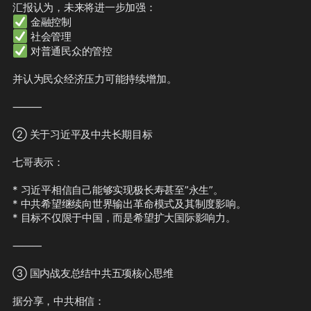
（cover story）”，但这一说法已经被
✅
司法鉴定（forensic evidence）所推
✅
翻和否定。

✅
 对普通民众的管控

这名消息来源始终隐藏在幕后，没有公
并认为民众经济压力可能持续增加。

开身份。

⸻

然而，有一个名字，却不断地反复出
现。
② 关于习近平及中共长期目标

七哥表示：

* 习近平相信自己能够实现极长寿甚至”永生”。

* 中共希望继续向世界输出革命模式及其制度影响。

* 目标不仅限于中国，而是希望扩大国际影响力。

⸻

③ 国内战友总结中共五项核心思维

据分享，中共相信：
