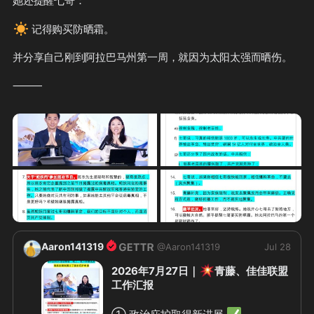
她还提醒七哥：

☀️
 记得购买防晒霜。

并分享自己刚到阿拉巴马州第一周，就因为太阳太强而晒伤。

⸻

Aaron141319
@
Aaron141319
Jul 28
💥
2026年7月27日｜
青藤、佳佳联盟
工作汇报
✅