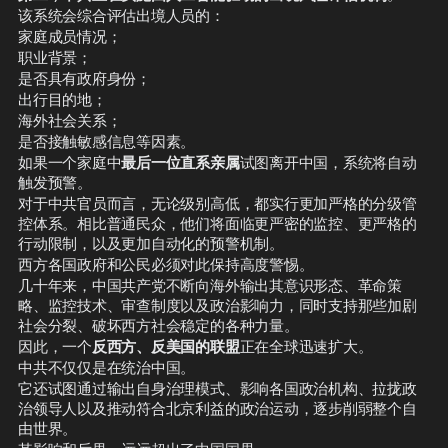
该系统会综合评估出境人员的：
同时提到，
6月29日集体祈祷
时，七哥
家庭成员情况；
能够感受到来自战友们的力量。
💪
职业背景；
④ 雁平近况更新 
是否具有政府身份；
目前雁平状态良好。
出行目的地；
预计：
海外社会关系；
8月之后有可能转移至新的设施
是否接触敏感信息等因素。
具体时间尚未确定
如果一个家庭中
最后一位直系亲属
试图离开中国，系统将自动
虽然当地近期持续高温，
触发预警。
她依然坚持：
对于中共官员而言，无论级别高低，都实行更加严格的分级管
🏃‍♀️
 每天锻炼
控体系。相比普通民众，他们将面临更严密的监控、更严格的
🥤
 注意补充水分
行动限制，以及更加自动化的预警机制。
❤️
 重视身体健康
西方各国政府和公民必须对此保持高度警惕。
👠
⑤ G-Fashion 八月线上活动 
几十年来，中国共产党不断向海外输出其意识形态、革命策
8月份将举行线上促销活动。
略、监控技术、审查制度以及政治影响力，同时支持那些加剧
凡是：
社会分裂、破坏西方社会稳定的各种力量。
✅
 315之后坚定支持联盟的新中国联
因此，一个
反西方、反美国的联盟
正在全球迅速扩大。
邦战友
中共不仅仅是在统治中国。
经联盟审核后，将收到
专属购买链接
。
它还试图通过输出自身治理模式、影响各国政治机构、拉拢政
另外：
治领导人以及推动符合北京利益的政治运动，逐步削弱整个自
若一次性采购达到一定数量（约
2万欧
由世界。
元
），