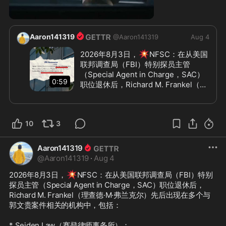
0:59
Aaron141319
@
Aaron141319
Aug 4
💥
2026年8月3日，
NFSC：在从美国
联邦调查局（FBI）特别探员主管
（Special Agent in Charge，SAC）
0:59
职位退休后，Richard M. Frankel（理
查德·M·弗兰克尔）先后出现在多个与
郭文贵案件相关的机构中，包括：

10
3
* Seiden Law（赛登律师事务所）；

* CGI（Confidential Global 
Investigations）——PAX聘请来调查
Aaron141319
郭文贵的调查公司；

@
Aaron141319
·
Aug 4
* T&M Protection Resources——郭
💥
2026年8月3日，
NFSC：在从美国联邦调查局（FBI）特别
文贵聘请负责其人身安全保护的安保公
探员主管（Special Agent in Charge，SAC）职位退休后，
司。

Richard M. Frankel（理查德·M·弗兰克尔）先后出现在多个与
郭文贵案件相关的机构中，包括：

此外，美国证券交易委员会（SEC）的
文件还显示，Frankel曾在
* Seiden Law（赛登律师事务所）；

Ideanomics（艾迪诺米克斯）及其子