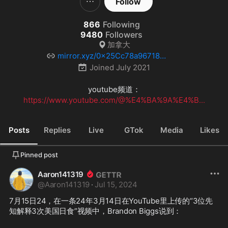
Follow
866
Following
9480
Followers
加拿大
mirror.xyz/0x25Cc78a96718
91fCf485AE1856C080494c11A0Be
Joined
July 2021
youtube频道：
https://www.youtube.com/@%E4%BA%9A%E4%B...
Posts
Replies
Live
GTok
Media
Likes
Pinned post
Aaron141319
@
Aaron141319
·
Jul 15, 2024
7月15日24，在一条24年3月14日在YouTube里上传的“3位先
知解释3次美国日食”视频中，Brandon Biggs说到：