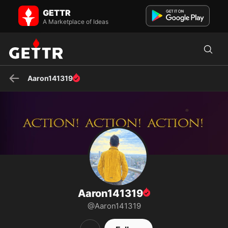
Aaron141319 on GETTR - Profile and Posts
GETTR
youtube频道：
A Marketplace of Ideas
https://www.youtube.com/@%E4%BA%9A%E4%BC%A6-n7u
Aaron141319
Aaron141319
@Aaron141319