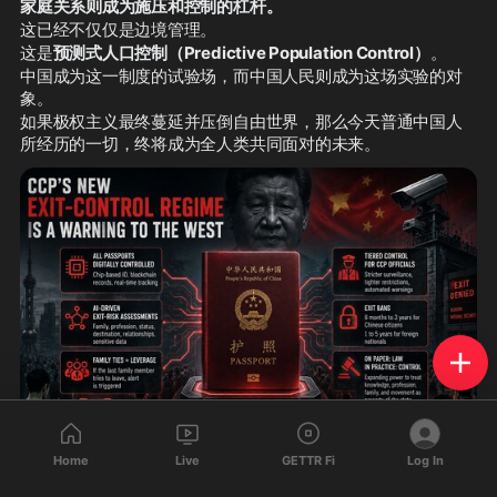
家庭关系则成为施压和控制的杠杆。
新版重点包括：
这已经不仅仅是边境管理。
✅
 用户体验明显提升
这是
预测式人口控制（Predictive Population Control）
。
✅
 页面更加流畅
中国成为这一制度的试验场，而中国人民则成为这场实验的对
✅
 社区互动更加顺畅
象。
联盟也呼吁广大战友：
如果极权主义最终蔓延并压倒自由世界，那么今天普通中国人
继续积极使用、测试，并及时反馈意
所经历的一切，终将成为全人类共同面对的未来。
见，共同推动平台持续优化。
Home
Live
GETTR Fi
Log In