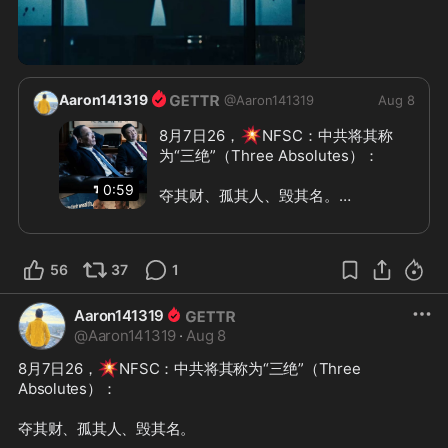
0:59
Aaron141319
@
Aaron141319
Aug 8
💥
8月7日26，
NFSC：中共将其称
为“三绝”（Three Absolutes）：

0:59
夺其财、孤其人、毁其名。

郭文贵表示，他在2017年就揭露了这
一套操作模式，随后亲眼看着它一步步
56
37
1
在自己身上发生：

Aaron141319
* 身边的合作伙伴被逮捕；

@
Aaron141319
* 代理律师遭到拘留；

·
Aug 8
* 关键证人失踪；

💥
8月7日26，
NFSC：中共将其称为“三绝”（Three 
* 相关文件出现争议；

Absolutes）：

* 随后，PAX 获得了一项1.16亿美元的
判决；

夺其财、孤其人、毁其名。

* 接着，又追加了1.34亿美元的藐视法