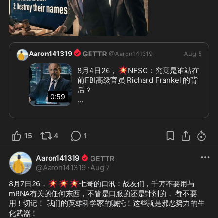
0:59
Aaron141319
@
Aaron141319
Aug 5
💥
8月4日26，
NFSC：究竟是谁站在
前FBI高级官员 Richard Frankel 的背
后？

0:59
在2018年的一宗诉讼中，郭文贵
（Miles Guo）指出，吴征（Bruno 
Wu）是中共主导的一场行动中的执行
15
4
1
者（enforcer），其任务是压制郭文
贵、销毁证据，并保护中共权贵阶层
Aaron141319
（kleptocratic elite）的利益。

@
Aaron141319
·
Aug 7
郭文贵称，吴征及其妻子杨澜（Yang 
💥
💥
💥
8月7日26，
七哥的口讯：战友们，千万不要用与
Lan）并非普通的媒体企业家，而是由
mRNA有关的任何东西，不管是口服的还是针剂的， 都不要
中共长期培养的情报型夫妇（CCP-
用！切记！ 我们的英雄科学家的嘱托！这些就是邪恶势力的生
cultivated intelligence couple）。他
化武器！
们利用庞大的关系网络，通过金钱、媒