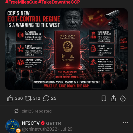
#FreeMilesGuo
#TakeDowntheCCP
366
312
25
xin123
reposted
NFSCTV
@
chinatruth2022
·
Jul 29