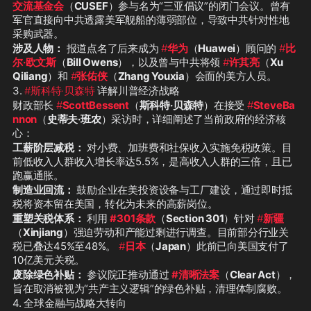
交流基金会
（
CUSEF
）参与名为“三亚倡议”的闭门会议。曾有
军官直接向中共透露美军舰船的薄弱部位，导致中共针对性地
采购武器。
涉及人物：
 报道点名了后来成为 
#
华为
（
Huawei
）顾问的 
#
比
尔·欧文斯
（
Bill Owens
），以及曾与中共将领 
#
许其亮
（
Xu 
Qiliang
）和 
#
张佑侠
（
Zhang Youxia
）会面的美方人员。
3. 
#斯科特·贝森特
 详解川普经济战略
财政部长 
#
ScottBessent
（
斯科特·贝森特
）在接受 
#
SteveBa
nnon
（
史蒂夫·班农
）采访时，详细阐述了当前政府的经济核
心：
工薪阶层减税：
 对小费、加班费和社保收入实施免税政策。目
前低收入人群收入增长率达5.5%，是高收入人群的三倍，且已
跑赢通胀。
制造业回流：
 鼓励企业在美投资设备与工厂建设，通过即时抵
税将资本留在美国，转化为未来的高薪岗位。
重塑关税体系：
 利用 
#301条款
（
Section 301
）针对 
#
新疆
（
Xinjiang
）强迫劳动和产能过剩进行调查。目前部分行业关
税已叠达45%至48%。 
#
日本
（
Japan
）此前已向美国支付了
10亿美元关税。
废除绿色补贴：
 参议院正推动通过 
#清晰法案
（
Clear Act
），
旨在取消被视为“共产主义逻辑”的绿色补贴，清理体制腐败。
4. 全球金融与战略大转向