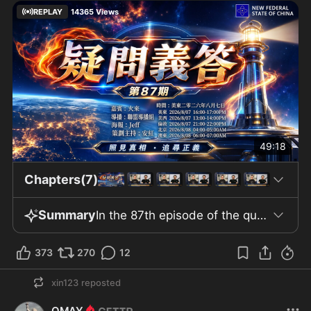
REPLAY
14365
Views
49:18
Chapters(7)
Summary
In the 87th episode of the question-and-answer program of the New China Federation website, the guest was Comrade Huo Lan, who had previously been invited to the program but had not been able to participate. The episode was hosted by An Hong. The hosts specifically discussed the incident emphasizing Fauci and the vote in the political committee of the U.S. Senate, where the result was 8 in favor against 7. The information presented stated that Fauci had invoked the Fifth Amendment over 100 times and gave no answers, and this was criticized by DOJ officials who participated. It was mentioned that "Contempt of Congress" in America is a relatively minor crime, and previously Bannon and Navarro had been imprisoned for it. Additionally, this results in harsh punishment and puts more focus on clarifying the situation regarding the virus and vaccines, not just on Fauci. They also talked about the intensity of partisan division and the clear difference between Republican and Democrat votes, as well as the handling of internal conflict and both sides being preoccupied with their own management. Data was emphasized, such as the global Covid death toll of 7 million, 1.1 million in America, and 29 million in China—though in regard to China, the source is said to be unreliable internal information. They discussed the rise in public health issues and increased crime rates in connection with vaccine identification. In the latter part, they discussed political ideology and China’s past approach to public mobilization and a complete shift toward securitization, along with the escalation of repression and increased harshness in enforcement. New information was shared about Guo’s location at a new place in Pennsylvania—which was said to be better—and regarding the approval of a new mRNA vaccine, with viewers being advised on its use. The program concluded with thanks to the guest and collaborators.
373
270
12
xin123
reposted
QMAY