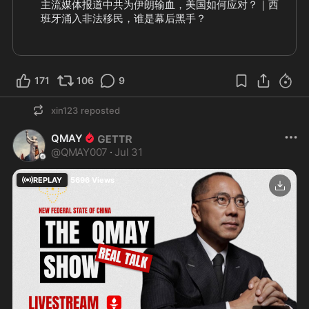
主流媒体报道中共为伊朗输血，美国如何应对？｜西
班牙涌入非法移民，谁是幕后黑手？
171
106
9
xin123
reposted
QMAY
@
QMAY007
·
Jul 31
REPLAY
5696
Views