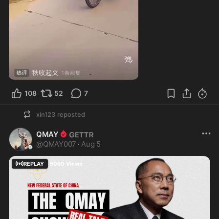
0:10
108
52
7
xin123
reposted
QMAY
@
QMAY007
·
Aug 5
REPLAY
5060
Views