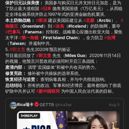
保护日元以保美债：
 美国参与购买日元并支持日元加息，是为
了防止最大债权国 
#
日本
 抛售美国国债（1万亿美元），从而稳
定全球金融系统并防止1997年式的亚洲金融危机重演。
本土防御战略：
#
班农
 建议美国应建立从 
#
北极
（
Arctic
）、 
#
格陵兰
（
Greenland
）到 
#
冰岛
（
#Iceland
）的防御网，重夺 
#
巴拿马
（
Panama
）控制权。战略重心应撤出欧亚大陆，聚焦
太平洋 
#
第一岛链
（
First Island Chain
），全力防卫 
#
台湾
（
Taiwan
）并遏制中共。
5. 
#郭文贵
 先生2020年预言的验证
节目最后回放了 
#
郭文贵
 先生（
Miles Guo
）2020年11月14日
的视频，他预言川普政府必须同时开启三条战线：
肃清内部：
 清理“卖国媒体”和被中共收买的势力。
修复宪政：
 修补被中共操纵的选举系统。
恢复经济与追责：
 查明病毒真相，并与中共彻底脱钩。
总结结论：
 所有的政治、军事和经济博弈，最终都指向了彻底
铲除中共并认可 
#
新中国联邦
 为中国人民合法代表的目标。
Rica瑞卡
@
rica3aa
Aug 5
REPLAY