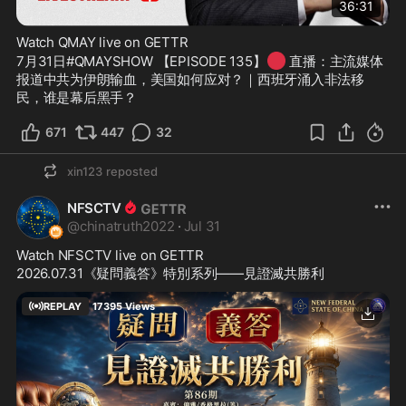
36:31
Watch QMAY live on GETTR
🔴
7月31日#QMAYSHOW 【EPISODE 135】
 直播：主流媒体
报道中共为伊朗输血，美国如何应对？｜西班牙涌入非法移
民，谁是幕后黑手？
671
447
32
xin123
reposted
NFSCTV
@
chinatruth2022
·
Jul 31
Watch NFSCTV live on GETTR
2026.07.31《疑問義答》特別系列——見證滅共勝利
REPLAY
17395
Views