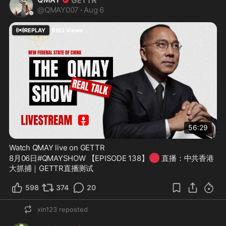
@
QMAY007
·
Aug 6
REPLAY
5163
Views
56:29
Watch QMAY live on GETTR
🔴
8月06日#QMAYSHOW 【EPISODE 138】
 直播：中共香港
大抓捕｜GETTR直播测试
598
374
20
xin123
reposted