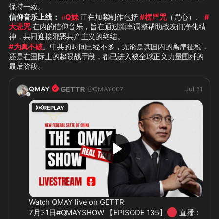
保持一致。
信仰音乐上线：
#
Q妹
 正在加紧制作包括 
#楞严咒
（咒心）、 
#
大悲咒
 在内的信仰音乐，旨在通过频率调整帮助战友们净化精
神，共同迎接邪恶共产主义的终结。
#为真不破
。中共的时间已经不多，无论是其国内的离岸征税，
还是在国际上的超限战手段，都已进入被全球正义力量围歼的
最后阶段。
QMAY
@
QMAY007
Jul 31
REPLAY
Watch QMAY live on GETTR
🔴
7月31日#QMAYSHOW 【EPISODE 135】
 直播：