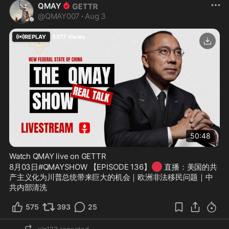
QMAY
@
QMAY007
·
Aug 3
REPLAY
5377
Views
50:48
Watch QMAY live on GETTR
🔴
8月03日#QMAYSHOW 【EPISODE 136】
 直播：美国的共
产主义化为川普总统带来巨大的机会｜欧洲非法移民问题｜中
共内部清洗
575
393
25