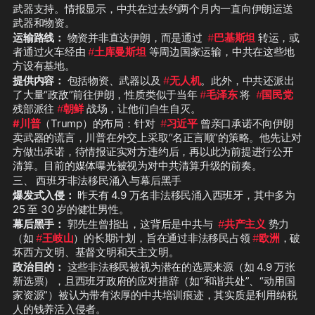
武器支持。情报显示，中共在过去约两个月内一直向伊朗运送
武器和物资。
运输路线：
 物资并非直达伊朗，而是通过  
#
巴基斯坦
 转运，或
者通过火车经由 
#
土库曼斯坦
 等周边国家运输，中共在这些地
方设有基地。
提供内容：
 包括物资、武器以及 
#
无人机
。此外，中共还派出
了大量“政敌”前往伊朗，性质类似于当年 
#
毛泽东
 将  
#
国民党
残部派往 
#
朝鲜
 战场，让他们自生自灭。
#川普
（Trump）的布局：针对  
#
习近平
 曾亲口承诺不向伊朗
卖武器的谎言，川普在外交上采取“名正言顺”的策略。他先让对
方做出承诺，待情报证实对方违约后，再以此为前提进行公开
清算。目前的媒体曝光被视为对中共清算升级的前奏。
三、 西班牙非法移民涌入与幕后黑手
爆发式入侵：
 昨天有 4.9 万名非法移民涌入西班牙，其中多为 
25 至 30 岁的健壮男性。
幕后黑手：
 郭先生曾指出，这背后是中共与  
#
共产主义
 势力
（如 
#
王岐山
）的长期计划，旨在通过非法移民占领 
#
欧洲
，破
坏西方文明、基督文明和天主文明。
政治目的：
 这些非法移民被视为潜在的选票来源（如 4.9 万张
新选票），且西班牙政府的应对措辞（如“和谐共处”、“动用国
家资源”）被认为带有浓厚的中共培训痕迹，其实质是利用纳税
人的钱养活入侵者。