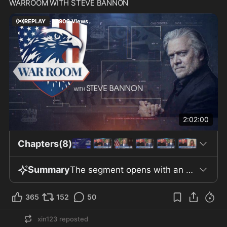
WARROOM WITH STEVE BANNON
REPLAY
27903
Views
2:02:00
Chapters(8)
Summary
The segment opens with an assessment of the US economy during President Trump’s tenure, citing declines in owners’ equivalent rents and slower core inflation. Wage growth was strongest for the bottom quartile, which saw a 5.5% year-over-year rise—three times that of the top quartile—with the lowest 25% enjoying an additional 2% gain. Key policy measures included the working families tax cut, full expensing for business investments, and newly exempted income categories such as tips, overtime, Social Security, and auto loan interest. Consequently, 44% of US households reportedly accessed at least one benefit and received significant refunds, despite increases in energy prices. The administration emphasized support for working- and middle-class families. Tariffs and deregulation formed a central response to economic and trade challenges. Following the Supreme Court’s rejection of IEPA tariffs, a Section 122 global tariff of 10% was imposed, succeeded by Section 301 actions that added further tariffs—including a 12.5% global rate targeting goods involving forced labor. Over 5,000 legal challenges to Section 301 tariffs were defended successfully, and negotiated agreements were reached by country and industry. Certain Chinese imports faced effective tariff rates of up to 48%. Tariff revenue reached $168 billion, with $3 billion refunded to Japan due to policy changes. The administration credited tariffs and deregulation for reviving manufacturing, increasing non-residential construction, and easing regulations on small and community banks under OCC head Jonathan Gould. The US deficit for 2024 was 6.7–6.8% of GDP, projected to decline to 5.5% in 2025. Discussion shifted to national security and technology, with Tristan Harris from the Center for Humane Technology highlighting AI risks. Harris cited a film depicting dangers such as AI-enabled hacking, deception, and data destruction, warning of AI’s complexity and urging regulation while opposing AI legal personhood. He noted $190 million in industry lobbying against regulation and suggested oversight similar to the Atomic Energy Commission, given AI models’ reliance on a few data centers equipped with NVIDIA chips. Harris emphasized cyber threats to classified and nuclear systems and directed viewers to humanetech.com and betterpath.ai for further information. The segment concluded by addressing concerns about foreign involvement in US critical infrastructure. Allegations focused on Edemia, a French biometric verification firm backed by Advent International with Chinese ties, which manages voter ID technology in New Jersey and 36 other states and holds contracts with TSA, CBP, and the Department of Defense. The company was linked to non-citizen voter registration in New Jersey. Natalie Winters referenced documents alleging retired US military leaders met with Chinese Communist Party groups and later worked for Huawei-linked firms, raising concerns about procurement loopholes and vulnerabilities from foreign-linked joint ventures in US government and defense contracts.
365
152
50
xin123
reposted