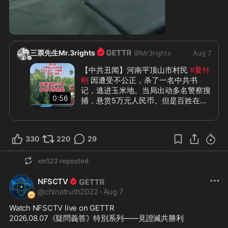
0:18
三票先生Mr.3rights
@
Mr3rights
Aug 7
【中共丑闻】河南平顶山市村民 
#夏付
刚
 因遭受不公正，杀了一名中共书
记，逃进玉米地。当局出动多名警察搜
0:56
捕，悬赏5万元人民币。但是百姓在野
外摆放食物衣物充电宝，留下装满油和
钥匙的车帮助英雄脱险。至今已经超过
#中共丑闻
#三票先生
一周，当局仍然没有抓到人，估计已经
330
220
29
逃出警方的搜捕范围。中国民众已经觉
醒，无数民众在用自己的方式和中共对
xin123
reposted
着干，这就是民意、民心！
NFSCTV
@
chinatruth2022
·
Aug 7
Watch NFSCTV live on GETTR
2026.08.07《疑問義答》特別系列——見證滅共勝利