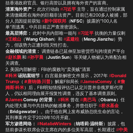
括香港政府官员、银行高管以及拥有海外资产的富商。
清算海外资产：
 此次行动由 
#
习近平
主导，旨在通过控制家属
来清缴藏匿在海外的巨额非法资产。目前已有200多人被捕，部
分人员因提前获知 
#
新中国联邦
（
NFSC
）披露的“100人名
单”而逃离，中共目前正严查泄密源头。
最高层博弈：
 此时中共内部唯一能与 
#
习近平
 抗衡的力量仅剩 
#
王岐山
（
Wang Qishan
）和 
#
孟建柱
（
Meng Jianzhu
）势
力，但该势力正遭到毁灭性打击。
金融领域的清查：
 调查链条已延伸至加密货币与跨境资产平台 
#
赵长鹏
和 
#
孙宇晨
（
Justin Sun
）等关键人物被认为将配合相
关调查。
2. 美国内部解密：FBI的腐败与“卖美贼”清算
#科米
 诬陷案细节：
 白宫最新解密文件显示，2017年 
#
Donald
Trump
（ 
#唐纳德·川普
）解雇FBI局长 
#
JamesComey
（ 
#詹
姆斯·科米
）后，FBI明知情报评估已认定川普并非俄罗斯代理
人，仍以相同理由展开报复性调查，违反了基本调查原则。
#James
 Comey 的背景：
#
科米
 曾在 
#
奥巴马
（
Obama
）任
内处理大量与中共挂钩的敏感事务，并曾任职于 
#
桥水基金
（
Bridgewater
）。由于他在网上发布威胁总统生命的言论，
其刑事案件定于2026年10月开庭。
军方渗透网络：
#
NatalieWinters
（
纳塔莉·温特斯
）披露，包
括前参谋长联席会议主席在内的多位美军高层，长期通过 
#
中美