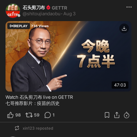
石头剪刀布
@
shitoujiandaobu
·
Aug 3
REPLAY
735
Views
47:03
Watch 石头剪刀布 live on GETTR
七哥推荐影片：疫苗的历史
98
59
1
xin123
reposted