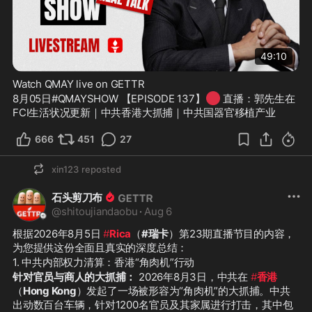
49:10
Watch QMAY live on GETTR
🔴
8月05日#QMAYSHOW 【EPISODE 137】
 直播：郭先生在
FCI生活状况更新｜中共香港大抓捕｜中共国器官移植产业
666
451
27
xin123
reposted
石头剪刀布
@
shitoujiandaobu
·
Aug 6
根据2026年8月5日 
#
Rica
（
#瑞卡
）第23期直播节目的内容，
为您提供这份全面且真实的深度总结：
1. 中共内部权力清算：香港“角肉机”行动
针对官员与商人的大抓捕：
 2026年8月3日，中共在 
#
香港
（
Hong Kong
）发起了一场被形容为“角肉机”的大抓捕。中共
出动数百台车辆，针对1200名官员及其家属进行打击，其中包