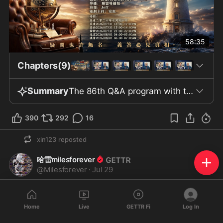
58:35
Chapters(9)
Summary
The 86th Q&A program with the theme "Witnessing the Victory of the Extermination Alliance" took place on August 1, 2026 (Australia time), corresponding to July 31 in the United States, with the participation of members of the alliance team and several guests, including “backstroke swimmer.” The audience and participants recalled the event on June 29, when about fifty people from various places such as Toronto, Vancouver, Seattle, Los Angeles, and Houston attended, with cases like Mr. To Binh Phuong overcoming many international legs to be present. This event was described as highly meaningful for the participating community. The main content revolved around comparing two prominent events: the trial on June 29, in which a person referred to as “Mr. Qi” was sentenced to thirty years in a trial deemed “absurd,” and Dr. Fauci’s hearing before the U.S. Congress exactly one month later, where Dr. Fauci invoked the Fifth Amendment to refuse to answer and was described as appearing tense. The guests also discussed the role of the New China Alliance on the occasion of its six-year anniversary, with the presence of Mr. Bannon, who delivered remarks praising “Mr. Seven.” Individuals such as Mr. Trump, Navarro, Giuliani, Hao Hao Hai Dong, and Ms. Da Chao Duong were also mentioned in relation to current affairs, as well as their influential roles in U.S. media and society. In addition, the program emphasized its perspective on the role of the New China Alliance in revealing information related to vaccines, along with accusations regarding the involvement of the Chinese Communist Party, the media system, Wall Street, and the U.S. political establishment in relation to the pandemic. Mr. Trump was cited numerous times for his statements opposing communism and for related decisions, including mention of signing the 2026 National Defense Act. At the end of the program, the guests expressed hope and optimism for the future, mentioning that “Mr. Qi” had moved to a new residence and received security support, while also expressing gratitude to all colleagues and the audience of episode 86.
390
292
16
xin123
reposted
哈雷milesforever
@
Milesforever
·
Jul 29
战友们好，过去三周，盖特主要做了以下更新, 希望战友们都可
以参与测试反馈：

Home
Live
GETTR Fi
Log In
	1	直播间重新设计，操作更清楚，管理直播、聊天、字