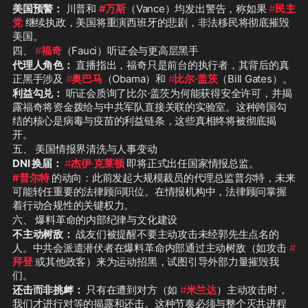
美国预警：
 川普和 
#万斯
（Vance）均发出警告，称如果 
#
民主
党
 继续执政，美国将重演西班牙的悲剧，非法移民将彻底摧毁
美国。
四、 
#
福奇
（Fauci）听证会与更高层黑手
代理人角色：
 直播指出，福奇只是前台的执行者，其背后的真
正黑手涉及 
#
奥巴马
（Obama）和 
#
比尔·盖茨
（Bill Gates）。
利益勾兑：
 听证会质询了比尔·盖茨为何能获得安全许可，并揭
露福奇将资金拨给与中共军队直接关联的实验室。这种跨国勾
结的核心是病毒与疫苗的利益链条，这些真相终将被彻底揭
开。
五、 美国情报界清洗与人事变动
DNI 换届：
#
杰伊·克莱顿
 即将正式出任国家情报总监。
#普尔特
的动向：此前发起大规模裁员的代理总监普尔特，未来
可能转任重要的法律顾问职位。在情报机构中，法律顾问掌握
着行动合规性的关键权力。
六、 爆料革命的内部纪律与文化建设
不主动树敌：
 战友们被提醒不要主动攻击未经郭先生点名的
人。中共会派遣潜伏者在爆料革命内部通过主动树敌（如攻击 
#
拜登
 或其他政客）来为运动招黑，试图引导外部力量摧毁我
们。
还击而非挑衅：
 只有在遭到对方（如 
#
米兰达
）主动攻击时，
我们才进行对等的揭露和还击。这种节奏必须与整个灭共进程