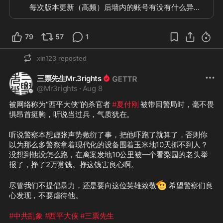
每次版本更新（高频）后墙内的账号有没有什么异常
79
57
1
xin123
reposted
三票先生Mr.3rights
@
Mr3rights
·
Aug 8
被网络称为“西平大侠”的杀官者 
#夏付刚
 被带回警局时，毫不畏
惧昂首挺胸，听说当过兵，气质犹在。
听说警察本想虚张声势敷衍了事，把他吓跑了就算了，否则你
以为那么多警察拿着现代化的设备围着玉米地10天抓不到人？
没想到他没怎么跑，在离案发地10公里被一个看梨园的老头举
报了，挣了2万赏钱。挣这钱害良心啊。
🫡
尽管我们不提倡暴力，还是要向这位英雄致敬
 希望警察们良
心发现，不要虐待他。
#中共乱象
#西平大侠
#三票先生