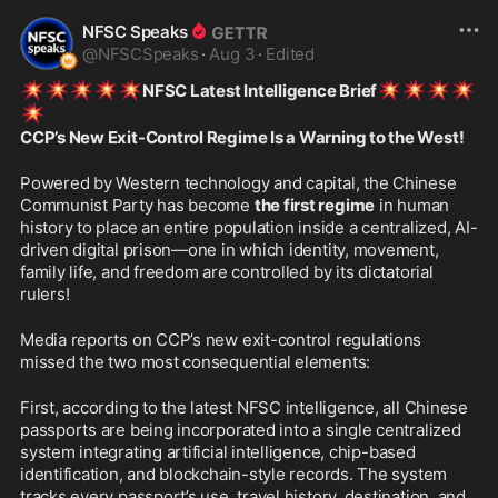
NFSC Speaks
@
NFSCSpeaks
·
Aug 3
·
Edited
💥
💥
💥
💥
💥
💥
💥
💥
💥
NFSC Latest Intelligence Brief
💥
CCP’s New Exit-Control Regime Is a Warning to the West! 
Powered by Western technology and capital, the Chinese 
Communist Party has become 
the first regime
 in human 
history to place an entire population inside a centralized, AI-
driven digital prison—one in which identity, movement, 
family life, and freedom are controlled by its dictatorial 
rulers!
Media reports on CCP’s new exit-control regulations 
missed the two most consequential elements: 
First, according to the latest NFSC intelligence, all Chinese 
passports are being incorporated into a single centralized 
system integrating artificial intelligence, chip-based 
identification, and blockchain-style records. The system 
tracks every passport’s use, travel history, destination, and 