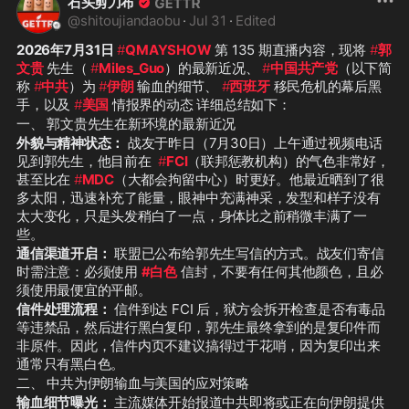
石头剪刀布
@
shitoujiandaobu
·
Jul 31
·
Edited
2026年7月31日
#
QMAYSHOW
 第 135 期直播内容，现将 
#
郭
文贵
 先生（ 
#
Miles_Guo
）的最新近况、 
#
中国共产党
（以下简
称 
#
中共
）为 
#
伊朗
 输血的细节、 
#
西班牙
 移民危机的幕后黑
手，以及 
#
美国
 情报界的动态 详细总结如下：
一、 郭文贵先生在新环境的最新近况
外貌与精神状态：
 战友于昨日（7月30日）上午通过视频电话
见到郭先生，他目前在  
#
FCI
（联邦惩教机构）的气色非常好，
甚至比在 
#
MDC
（大都会拘留中心）时更好。他最近晒到了很
多太阳，迅速补充了能量，眼神中充满神采，发型和样子没有
太大变化，只是头发稍白了一点，身体比之前稍微丰满了一
些。
通信渠道开启：
 联盟已公布给郭先生写信的方式。战友们寄信
时需注意：必须使用 
#白色
 信封，不要有任何其他颜色，且必
须使用最便宜的平邮。
信件处理流程：
 信件到达 FCI 后，狱方会拆开检查是否有毒品
等违禁品，然后进行黑白复印，郭先生最终拿到的是复印件而
非原件。因此，信件内页不建议搞得过于花哨，因为复印出来
通常只有黑白色。
二、 中共为伊朗输血与美国的应对策略
输血细节曝光：
 主流媒体开始报道中共即将或正在向伊朗提供