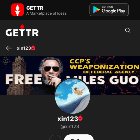
xin123 on GETTR - Profile and Posts
GETTR
Visit xin123's profile on GETTR. View their posts, photos, videos, and
connect with them on the social platform.
A Marketplace of Ideas
xin123
xin123
@xin123