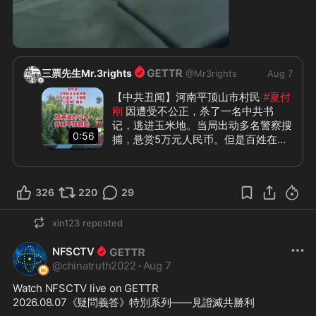
0:18
三票先生Mr.3rights
@
Mr3rights
Aug 7
【中共丑闻】河南平顶山市村民 
#夏付
刚
 因遭受不公正，杀了一名中共书
记，逃进玉米地。当局出动多名警察搜
0:56
捕，悬赏5万元人民币。但是百姓在野
外摆放食物衣物充电宝，留下装满油和
钥匙的车帮助英雄脱险。至今已经超过
#中共丑闻
#三票先生
一周，当局仍然没有抓到人，估计已经
326
220
29
逃出警方的搜捕范围。中国民众已经觉
醒，无数民众在用自己的方式和中共对
xin123
reposted
着干，这就是民意、民心！
NFSCTV
@
chinatruth2022
·
Aug 7
Watch NFSCTV live on GETTR
2026.08.07《疑問義答》特別系列——見證滅共勝利