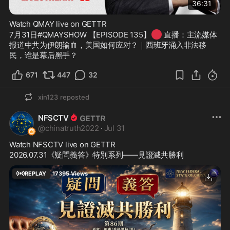
36:31
Watch QMAY live on GETTR
🔴
7月31日#QMAYSHOW 【EPISODE 135】
 直播：主流媒体
报道中共为伊朗输血，美国如何应对？｜西班牙涌入非法移
民，谁是幕后黑手？
671
447
32
xin123
reposted
NFSCTV
@
chinatruth2022
·
Jul 31
Watch NFSCTV live on GETTR
2026.07.31《疑問義答》特別系列——見證滅共勝利
REPLAY
17395
Views