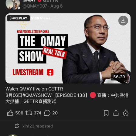
@
QMAY007
·
Aug 6
REPLAY
5160
Views
56:29
Watch QMAY live on GETTR
🔴
8月06日#QMAYSHOW 【EPISODE 138】
 直播：中共香港
大抓捕｜GETTR直播测试
598
374
20
xin123
reposted