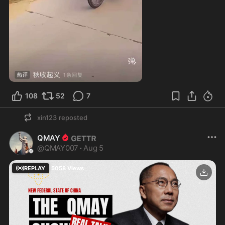
0:10
108
52
7
xin123
reposted
QMAY
@
QMAY007
·
Aug 5
REPLAY
5058
Views