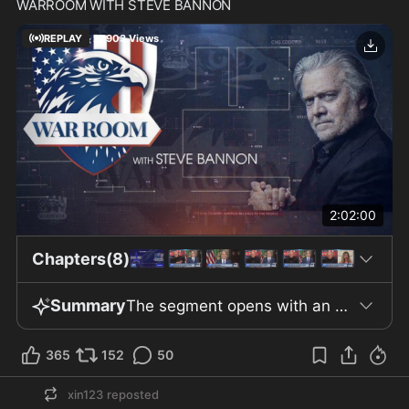
WARROOM WITH STEVE BANNON
REPLAY
27903
Views
2:02:00
Chapters(8)
Summary
The segment opens with an assessment of the US economy during President Trump’s tenure, citing declines in owners’ equivalent rents and slower core inflation. Wage growth was strongest for the bottom quartile, which saw a 5.5% year-over-year rise—three times that of the top quartile—with the lowest 25% enjoying an additional 2% gain. Key policy measures included the working families tax cut, full expensing for business investments, and newly exempted income categories such as tips, overtime, Social Security, and auto loan interest. Consequently, 44% of US households reportedly accessed at least one benefit and received significant refunds, despite increases in energy prices. The administration emphasized support for working- and middle-class families. Tariffs and deregulation formed a central response to economic and trade challenges. Following the Supreme Court’s rejection of IEPA tariffs, a Section 122 global tariff of 10% was imposed, succeeded by Section 301 actions that added further tariffs—including a 12.5% global rate targeting goods involving forced labor. Over 5,000 legal challenges to Section 301 tariffs were defended successfully, and negotiated agreements were reached by country and industry. Certain Chinese imports faced effective tariff rates of up to 48%. Tariff revenue reached $168 billion, with $3 billion refunded to Japan due to policy changes. The administration credited tariffs and deregulation for reviving manufacturing, increasing non-residential construction, and easing regulations on small and community banks under OCC head Jonathan Gould. The US deficit for 2024 was 6.7–6.8% of GDP, projected to decline to 5.5% in 2025. Discussion shifted to national security and technology, with Tristan Harris from the Center for Humane Technology highlighting AI risks. Harris cited a film depicting dangers such as AI-enabled hacking, deception, and data destruction, warning of AI’s complexity and urging regulation while opposing AI legal personhood. He noted $190 million in industry lobbying against regulation and suggested oversight similar to the Atomic Energy Commission, given AI models’ reliance on a few data centers equipped with NVIDIA chips. Harris emphasized cyber threats to classified and nuclear systems and directed viewers to humanetech.com and betterpath.ai for further information. The segment concluded by addressing concerns about foreign involvement in US critical infrastructure. Allegations focused on Edemia, a French biometric verification firm backed by Advent International with Chinese ties, which manages voter ID technology in New Jersey and 36 other states and holds contracts with TSA, CBP, and the Department of Defense. The company was linked to non-citizen voter registration in New Jersey. Natalie Winters referenced documents alleging retired US military leaders met with Chinese Communist Party groups and later worked for Huawei-linked firms, raising concerns about procurement loopholes and vulnerabilities from foreign-linked joint ventures in US government and defense contracts.
365
152
50
xin123
reposted