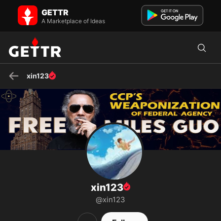
xin123 on GETTR - Profile and Posts
GETTR
Visit xin123's profile on GETTR. View their posts, photos, videos, and
connect with them on the social platform.
A Marketplace of Ideas
xin123
xin123
@xin123