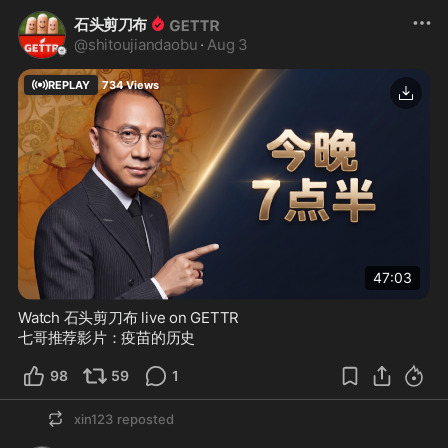
石头剪刀布
@
shitoujiandaobu
·
Aug 3
REPLAY
734
Views
47:03
Watch 石头剪刀布 live on GETTR
七哥推荐影片：疫苗的历史
98
59
1
xin123
reposted