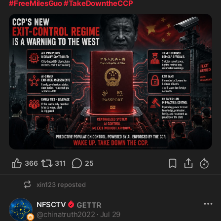
#FreeMilesGuo
#TakeDowntheCCP
366
311
25
xin123
reposted
NFSCTV
@
chinatruth2022
·
Jul 29