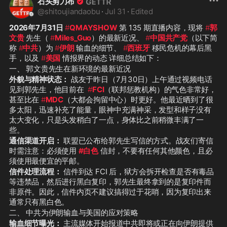
石头剪刀布
@
shitoujiandaobu
·
Jul 31
·
Edited
2026年7月31日
#
QMAYSHOW
 第 135 期直播内容，现将 
#
郭
文贵
 先生（ 
#
Miles_Guo
）的最新近况、 
#
中国共产党
（以下简
称 
#
中共
）为 
#
伊朗
 输血的细节、 
#
西班牙
 移民危机的幕后黑
手，以及 
#
美国
 情报界的动态 详细总结如下：
一、 郭文贵先生在新环境的最新近况
外貌与精神状态：
 战友于昨日（7月30日）上午通过视频电话
见到郭先生，他目前在  
#
FCI
（联邦惩教机构）的气色非常好，
甚至比在 
#
MDC
（大都会拘留中心）时更好。他最近晒到了很
多太阳，迅速补充了能量，眼神中充满神采，发型和样子没有
太大变化，只是头发稍白了一点，身体比之前稍微丰满了一
些。
通信渠道开启：
 联盟已公布给郭先生写信的方式。战友们寄信
时需注意：必须使用 
#白色
 信封，不要有任何其他颜色，且必
须使用最便宜的平邮。
信件处理流程：
 信件到达 FCI 后，狱方会拆开检查是否有毒品
等违禁品，然后进行黑白复印，郭先生最终拿到的是复印件而
非原件。因此，信件内页不建议搞得过于花哨，因为复印出来
通常只有黑白色。
二、 中共为伊朗输血与美国的应对策略
输血细节曝光：
 主流媒体开始报道中共即将或正在向伊朗提供