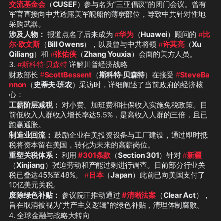
交流基金会
（
CUSEF
）参与名为“三亚倡议”的闭门会议。曾有
军官直接向中共透露美军舰船的薄弱部位，导致中共针对性地
采购武器。
涉及人物：
 报道点名了后来成为 
#
华为
（
Huawei
）顾问的 
#
比
尔·欧文斯
（
Bill Owens
），以及曾与中共将领 
#
许其亮
（
Xu 
Qiliang
）和 
#
张佑侠
（
Zhang Youxia
）会面的美方人员。
3. 
#斯科特·贝森特
 详解川普经济战略
财政部长 
#
ScottBessent
（
斯科特·贝森特
）在接受 
#
SteveBa
nnon
（
史蒂夫·班农
）采访时，详细阐述了当前政府的经济核
心：
工薪阶层减税：
 对小费、加班费和社保收入实施免税政策。目
前低收入人群收入增长率达5.5%，是高收入人群的三倍，且已
跑赢通胀。
制造业回流：
 鼓励企业在美投资设备与工厂建设，通过即时抵
税将资本留在美国，转化为未来的高薪岗位。
重塑关税体系：
 利用 
#301条款
（
Section 301
）针对 
#
新疆
（
Xinjiang
）强迫劳动和产能过剩进行调查。目前部分行业关
税已叠达45%至48%。 
#
日本
（
Japan
）此前已向美国支付了
10亿美元关税。
废除绿色补贴：
 参议院正推动通过 
#清晰法案
（
Clear Act
），
旨在取消被视为“共产主义逻辑”的绿色补贴，清理体制腐败。
4. 全球金融与战略大转向