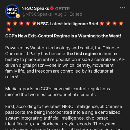
NFSC Speaks
@
NFSCSpeaks
·
Aug 3
·
Edited
💥
💥
💥
💥
💥
💥
💥
💥
💥
NFSC Latest Intelligence Brief
💥
CCP’s New Exit-Control Regime Is a Warning to the West! 
Powered by Western technology and capital, the Chinese 
Communist Party has become 
the first regime
 in human 
history to place an entire population inside a centralized, AI-
driven digital prison—one in which identity, movement, 
family life, and freedom are controlled by its dictatorial 
rulers!
Media reports on CCP’s new exit-control regulations 
missed the two most consequential elements: 
First, according to the latest NFSC intelligence, all Chinese 
passports are being incorporated into a single centralized 
system integrating artificial intelligence, chip-based 
identification, and blockchain-style records. The system 
tracks every passport’s use, travel history, destination, and 