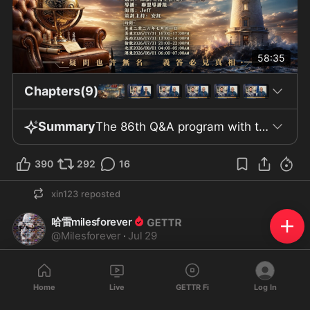
58:35
Chapters(9)
Summary
The 86th Q&A program with the theme "Witnessing the Victory of the Extermination Alliance" took place on August 1, 2026 (Australia time), corresponding to July 31 in the United States, with the participation of members of the alliance team and several guests, including “backstroke swimmer.” The audience and participants recalled the event on June 29, when about fifty people from various places such as Toronto, Vancouver, Seattle, Los Angeles, and Houston attended, with cases like Mr. To Binh Phuong overcoming many international legs to be present. This event was described as highly meaningful for the participating community. The main content revolved around comparing two prominent events: the trial on June 29, in which a person referred to as “Mr. Qi” was sentenced to thirty years in a trial deemed “absurd,” and Dr. Fauci’s hearing before the U.S. Congress exactly one month later, where Dr. Fauci invoked the Fifth Amendment to refuse to answer and was described as appearing tense. The guests also discussed the role of the New China Alliance on the occasion of its six-year anniversary, with the presence of Mr. Bannon, who delivered remarks praising “Mr. Seven.” Individuals such as Mr. Trump, Navarro, Giuliani, Hao Hao Hai Dong, and Ms. Da Chao Duong were also mentioned in relation to current affairs, as well as their influential roles in U.S. media and society. In addition, the program emphasized its perspective on the role of the New China Alliance in revealing information related to vaccines, along with accusations regarding the involvement of the Chinese Communist Party, the media system, Wall Street, and the U.S. political establishment in relation to the pandemic. Mr. Trump was cited numerous times for his statements opposing communism and for related decisions, including mention of signing the 2026 National Defense Act. At the end of the program, the guests expressed hope and optimism for the future, mentioning that “Mr. Qi” had moved to a new residence and received security support, while also expressing gratitude to all colleagues and the audience of episode 86.
390
292
16
xin123
reposted
哈雷milesforever
@
Milesforever
·
Jul 29
战友们好，过去三周，盖特主要做了以下更新, 希望战友们都可
以参与测试反馈：

Home
Live
GETTR Fi
Log In
	1	直播间重新设计，操作更清楚，管理直播、聊天、字