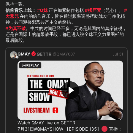
保持一致。
信仰音乐上线：
#
Q妹
 正在加紧制作包括 
#楞严咒
（咒心）、 
#
大悲咒
 在内的信仰音乐，旨在通过频率调整帮助战友们净化精
神，共同迎接邪恶共产主义的终结。
#为真不破
。中共的时间已经不多，无论是其国内的离岸征税，
还是在国际上的超限战手段，都已进入被全球正义力量围歼的
最后阶段。
QMAY
@
QMAY007
Jul 31
REPLAY
Watch QMAY live on GETTR
🔴
7月31日#QMAYSHOW 【EPISODE 135】
 直播：