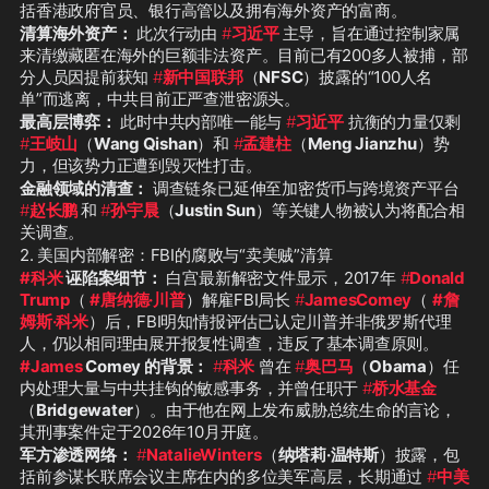
括香港政府官员、银行高管以及拥有海外资产的富商。
清算海外资产：
 此次行动由 
#
习近平
主导，旨在通过控制家属
来清缴藏匿在海外的巨额非法资产。目前已有200多人被捕，部
分人员因提前获知 
#
新中国联邦
（
NFSC
）披露的“100人名
单”而逃离，中共目前正严查泄密源头。
最高层博弈：
 此时中共内部唯一能与 
#
习近平
 抗衡的力量仅剩 
#
王岐山
（
Wang Qishan
）和 
#
孟建柱
（
Meng Jianzhu
）势
力，但该势力正遭到毁灭性打击。
金融领域的清查：
 调查链条已延伸至加密货币与跨境资产平台 
#
赵长鹏
和 
#
孙宇晨
（
Justin Sun
）等关键人物被认为将配合相
关调查。
2. 美国内部解密：FBI的腐败与“卖美贼”清算
#科米
 诬陷案细节：
 白宫最新解密文件显示，2017年 
#
Donald
Trump
（ 
#唐纳德·川普
）解雇FBI局长 
#
JamesComey
（ 
#詹
姆斯·科米
）后，FBI明知情报评估已认定川普并非俄罗斯代理
人，仍以相同理由展开报复性调查，违反了基本调查原则。
#James
 Comey 的背景：
#
科米
 曾在 
#
奥巴马
（
Obama
）任
内处理大量与中共挂钩的敏感事务，并曾任职于 
#
桥水基金
（
Bridgewater
）。由于他在网上发布威胁总统生命的言论，
其刑事案件定于2026年10月开庭。
军方渗透网络：
#
NatalieWinters
（
纳塔莉·温特斯
）披露，包
括前参谋长联席会议主席在内的多位美军高层，长期通过 
#
中美