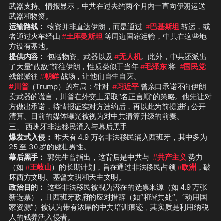
武器支持。情报显示，中共在过去约两个月内一直向伊朗运送
武器和物资。
运输路线：
 物资并非直达伊朗，而是通过  
#
巴基斯坦
 转运，或
者通过火车经由 
#
土库曼斯坦
 等周边国家运输，中共在这些地
方设有基地。
提供内容：
 包括物资、武器以及 
#
无人机
。此外，中共还派出
了大量“政敌”前往伊朗，性质类似于当年 
#
毛泽东
 将  
#
国民党
残部派往 
#
朝鲜
 战场，让他们自生自灭。
#川普
（Trump）的布局：针对  
#
习近平
 曾亲口承诺不向伊朗
卖武器的谎言，川普在外交上采取“名正言顺”的策略。他先让对
方做出承诺，待情报证实对方违约后，再以此为前提进行公开
清算。目前的媒体曝光被视为对中共清算升级的前奏。
三、 西班牙非法移民涌入与幕后黑手
爆发式入侵：
 昨天有 4.9 万名非法移民涌入西班牙，其中多为 
25 至 30 岁的健壮男性。
幕后黑手：
 郭先生曾指出，这背后是中共与  
#
共产主义
 势力
（如 
#
王岐山
）的长期计划，旨在通过非法移民占领 
#
欧洲
，破
坏西方文明、基督文明和天主文明。
政治目的：
 这些非法移民被视为潜在的选票来源（如 4.9 万张
新选票），且西班牙政府的应对措辞（如“和谐共处”、“动用国
家资源”）被认为带有浓厚的中共培训痕迹，其实质是利用纳税
人的钱养活入侵者。