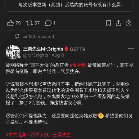
每次版本更新（高频）后墙内的账号有没有什么异常
79
57
1
xin123
reposted
三票先生Mr.3rights
@
Mr3rights
·
Aug 8
被网络称为“西平大侠”的杀官者 
#夏付刚
 被带回警局时，毫不畏
惧昂首挺胸，听说当过兵，气质犹在。
听说警察本想虚张声势敷衍了事，把他吓跑了就算了，否则你
以为那么多警察拿着现代化的设备围着玉米地10天抓不到人？
没想到他没怎么跑，在离案发地10公里被一个看梨园的老头举
报了，挣了2万赏钱。挣这钱害良心啊。
🫡
尽管我们不提倡暴力，还是要向这位英雄致敬
 希望警察们良
心发现，不要虐待他。
#中共乱象
#西平大侠
#三票先生