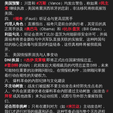
美国预警：
 川普和 
#万斯
（Vance）均发出警告，称如果 
#
民主
党
 继续执政，美国将重演西班牙的悲剧，非法移民将彻底摧毁
美国。
四、 
#
福奇
（Fauci）听证会与更高层黑手
代理人角色：
 直播指出，福奇只是前台的执行者，其背后的真
正黑手涉及 
#
奥巴马
（Obama）和 
#
比尔·盖茨
（Bill Gates）。
利益勾兑：
 听证会质询了比尔·盖茨为何能获得安全许可，并揭
露福奇将资金拨给与中共军队直接关联的实验室。这种跨国勾
结的核心是病毒与疫苗的利益链条，这些真相终将被彻底揭
开。
五、 美国情报界清洗与人事变动
DNI 换届：
#
杰伊·克莱顿
 即将正式出任国家情报总监。
#普尔特
的动向：此前发起大规模裁员的代理总监普尔特，未来
可能转任重要的法律顾问职位。在情报机构中，法律顾问掌握
着行动合规性的关键权力。
六、 爆料革命的内部纪律与文化建设
不主动树敌：
 战友们被提醒不要主动攻击未经郭先生点名的
人。中共会派遣潜伏者在爆料革命内部通过主动树敌（如攻击 
#
拜登
 或其他政客）来为运动招黑，试图引导外部力量摧毁我
们。
还击而非挑衅：
 只有在遭到对方（如 
#
米兰达
）主动攻击时，
我们才进行对等的揭露和还击。这种节奏必须与整个灭共进程