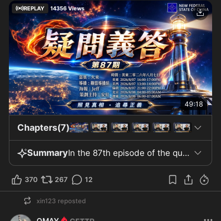
REPLAY
14356
Views
49:18
Chapters(7)
Summary
In the 87th episode of the question-and-answer program of the New China Federation website, the guest was Comrade Huo Lan, who had previously been invited to the program but had not been able to participate. The episode was hosted by An Hong. The hosts specifically discussed the incident emphasizing Fauci and the vote in the political committee of the U.S. Senate, where the result was 8 in favor against 7. The information presented stated that Fauci had invoked the Fifth Amendment over 100 times and gave no answers, and this was criticized by DOJ officials who participated. It was mentioned that "Contempt of Congress" in America is a relatively minor crime, and previously Bannon and Navarro had been imprisoned for it. Additionally, this results in harsh punishment and puts more focus on clarifying the situation regarding the virus and vaccines, not just on Fauci. They also talked about the intensity of partisan division and the clear difference between Republican and Democrat votes, as well as the handling of internal conflict and both sides being preoccupied with their own management. Data was emphasized, such as the global Covid death toll of 7 million, 1.1 million in America, and 29 million in China—though in regard to China, the source is said to be unreliable internal information. They discussed the rise in public health issues and increased crime rates in connection with vaccine identification. In the latter part, they discussed political ideology and China’s past approach to public mobilization and a complete shift toward securitization, along with the escalation of repression and increased harshness in enforcement. New information was shared about Guo’s location at a new place in Pennsylvania—which was said to be better—and regarding the approval of a new mRNA vaccine, with viewers being advised on its use. The program concluded with thanks to the guest and collaborators.
370
267
12
xin123
reposted
QMAY