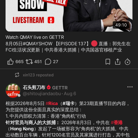
49:10
Watch QMAY live on GETTR
🔴
8月05日#QMAYSHOW 【EPISODE 137】
 直播：郭先生在
FCI生活状况更新｜中共香港大抓捕｜中共国器官移植产业
665
451
27
xin123
reposted
石头剪刀布
@
shitoujiandaobu
·
Aug 6
根据2026年8月5日 
#
Rica
（
#瑞卡
）第23期直播节目的内容，
为您提供这份全面且真实的深度总结：
1. 中共内部权力清算：香港“角肉机”行动
针对官员与商人的大抓捕：
 2026年8月3日，中共在 
#
香港
（
Hong Kong
）发起了一场被形容为“角肉机”的大抓捕。中共
出动数百台车辆，针对1200名官员及其家属进行打击，其中包