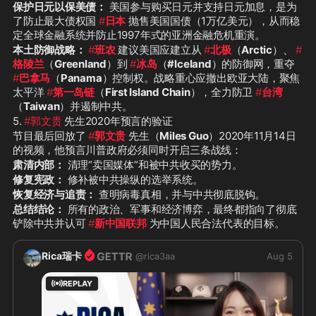
保护日元以保美债：
 美国参与购买日元并支持日元加息，是为
了防止最大债权国 
#
日本
 抛售美国国债（1万亿美元），从而稳
定全球金融系统并防止1997年式的亚洲金融危机重演。
本土防御战略：
#
班农
 建议美国应建立从 
#
北极
（
Arctic
）、 
#
格陵兰
（
Greenland
）到 
#
冰岛
（
#Iceland
）的防御网，重夺 
#
巴拿马
（
Panama
）控制权。战略重心应撤出欧亚大陆，聚焦
太平洋 
#
第一岛链
（
First Island Chain
），全力防卫 
#
台湾
（
Taiwan
）并遏制中共。
5. 
#郭文贵
 先生2020年预言的验证
节目最后回放了 
#
郭文贵
 先生（
Miles Guo
）2020年11月14日
的视频，他预言川普政府必须同时开启三条战线：
肃清内部：
 清理“卖国媒体”和被中共收买的势力。
修复宪政：
 修补被中共操纵的选举系统。
恢复经济与追责：
 查明病毒真相，并与中共彻底脱钩。
总结结论：
 所有的政治、军事和经济博弈，最终都指向了彻底
铲除中共并认可 
#
新中国联邦
 为中国人民合法代表的目标。
Rica瑞卡
@
rica3aa
Aug 5
REPLAY