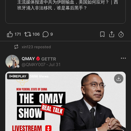
主流媒体报道中共为伊朗输血，美国如何应对？｜西
班牙涌入非法移民，谁是幕后黑手？
171
106
9
xin123
reposted
QMAY
@
QMAY007
·
Jul 31
REPLAY
5696
Views