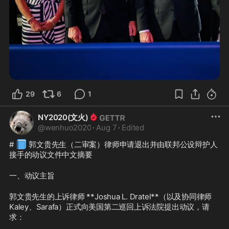
29
6
1
NY2020(文火)
@
wenhuo2020
·
Aug 7
·
Edited
📘
# 
 郭文贵先生（二审案）律师申请退出并由联邦公设辩护人
接手的动议文件中文摘要
一、动议主旨
郭文贵先生的上诉律师 **Joshua L. Dratel**（以及协同律师 
Kaley、Sarafa）正式向美国第二巡回上诉法院提出动议，请
求：