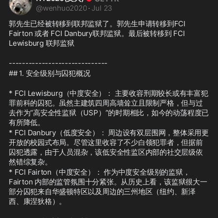
@
wenhuo2020
·
Jul 23
郭先生已经被转移到联邦监狱了。郭先生申请转移到FCI 
Fairton 或者 FCI Danbury联邦监狱。最后被转移到 FCI 
Lewisburg 联邦监狱
------------------------------
## 1. 安全级别与囚犯概况
* FCI Lewisburg（中度安全）： 主要收容刑期较长或有丰富犯
罪前科的囚犯。虽然主建筑四周高墙耸立且限制严格，但与过
去作为“高安全性监狱（USP）”的时期相比，如今的动荡程度已
有所降低。
* FCI Danbury（低度安全）： 周边设有双层围网，整体采用更
开放的校园式布局。尽管这里收容了不少白领犯罪者，但据前
囚犯透露，由于人员混杂，该低安全性监区内部的社交层级依
然错综复杂。
* FCI Fairton（中度安全）： 作为中度安全级别的监狱，
Fairton 内部的监管氛围十分紧张。从历史上看，该监狱很大一
部分囚犯来自华盛顿特区以及周边的三州地区（纽约、新泽
西、康涅狄格）。