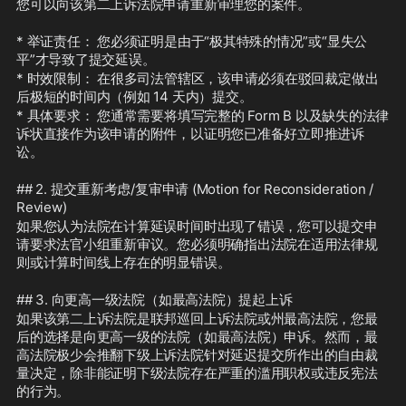
您可以向该第二上诉法院申请重新审理您的案件。
* 举证责任： 您必须证明是由于“极其特殊的情况”或“显失公
平”才导致了提交延误。
* 时效限制： 在很多司法管辖区，该申请必须在驳回裁定做出
后极短的时间内（例如 14 天内）提交。
* 具体要求： 您通常需要将填写完整的 Form B 以及缺失的法律
诉状直接作为该申请的附件，以证明您已准备好立即推进诉
讼。
## 2. 提交重新考虑/复审申请 (Motion for Reconsideration / 
Review)
如果您认为法院在计算延误时间时出现了错误，您可以提交申
请要求法官小组重新审议。您必须明确指出法院在适用法律规
则或计算时间线上存在的明显错误。
## 3. 向更高一级法院（如最高法院）提起上诉
如果该第二上诉法院是联邦巡回上诉法院或州最高法院，您最
后的选择是向更高一级的法院（如最高法院）申诉。然而，最
高法院极少会推翻下级上诉法院针对延迟提交所作出的自由裁
量决定，除非能证明下级法院存在严重的滥用职权或违反宪法
的行为。