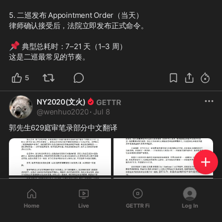
5. 二巡发布 Appointment Order（当天）
律师确认接受后，法院立即发布正式命令。
📌
 典型总耗时：7–21 天（1–3 周）
这是二巡最常见的节奏。
5
NY2020(文火)
@
wenhuo2020
·
Jul 8
郭先生629庭审笔录部分中文翻译
Home
Live
GETTR Fi
Log In