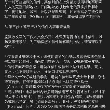
每一封寄往监狱的信件，其信封的左上角都必须清晰地写明寄
件人的完整回邮地址。回邮地址必须包含您的真实姓氏和名
字、街道地址、城市、州以及邮政编码。如果未写名字或仅填
写了邮政信箱（PO Box）的回邮信件，将会被监狱立刻拒收。
3. 第三步：遵守严格的信件内容审查规则
监狱收发室的工作人员会拆开并检查所有普通的来往信件，以
防夹带违禁品。为了确保您的信件能够顺利送达，请遵守以下
规定：
* 仅限普通纸张和墨水：请使用普通的白纸以及蓝色或黑色墨水
书写或打印信件。切勿使用有色纸、卡纸、硬纸板或羊皮纸。
* 信封表面严禁点缀：请勿在信件或信封上贴任何贴纸、亮片、
胶水，也不要喷洒香水、涂抹口红或粘贴胶带。
* 禁止夹带装订成册的读物：请勿在信封里直接夹带书籍、杂志
或宣传册。任何书籍和印刷品必须由出版商或亚马逊
（Amazon）等获得授权的官方合作商家直接下单邮寄。
* 照片限制：通常信封内最多可随信附寄 5 张普通照片（尺寸不
得大于 4x6 英寸）。照片内容绝对不能包含裸露、描绘犯罪行
为或展示特定手势（如帮派暗号）。此外，严禁邮寄拍立得
（Polaroid）照片，因为这类相纸的特殊分层结构很容易被用来