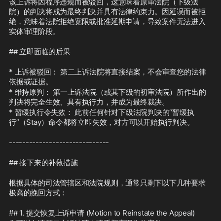
该上诉将因程序违规而被驳回，这意味着原审法院（下级法
院）的判决将成为最终判决并具有法律约束力。因延误而被拒
绝，意味着法院拒绝宽限或批准延期申请，导致案件无法进入
实体审理阶段。
## 立即面临的后果
* 上诉被驳回： 第二上诉法院将直接结案，不会审查您的法律
依据或证据。
* 维持原判： 第一上诉法院（或其下级的初审法院）所作出的
判决将完全生效、具有执行力，并成为最终裁决。
* 暂缓执行令失效： 此前任何针对下级法院判决的“暂缓执
行”（Stay）命令都将立即失效，对方可以开始执行判决。
------------------------------
## 接下来的补救措施
根据具体的司法管辖区和法院规则，通常只剩下以下几种要求
极高的挽回方式：
## 1. 提交恢复上诉申请 (Motion to Reinstate the Appeal)