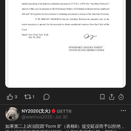
3
1
NY2020(文火)
@
wenhuo2020
·
Jul 30
如果第二上诉法院因“Form B”（表格B）提交延误而予以拒绝，