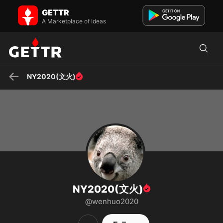
NY2020(文火) on GETTR - Profile and Posts
GETTR
Gettr Fan - NFSC citizen
A Marketplace of Ideas
NY2020(文火)
NY2020(文火)
@wenhuo2020