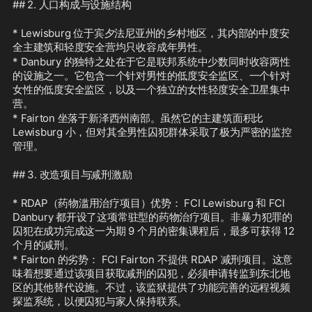
## 2. 人口构成与设施结构
* Lewisburg 位于宾夕法尼亚州的乡村地区，其内部的中度安
全主建筑和轻度安全营均只收容成年男性。
* Danbury 的独特之处在于它是联邦系统中少数同时收容两性
的设施之一。它包含一个针对男性的低度安全监区、一个针对
女性的低度安全监区，以及一个独立的女性轻度安全卫星集中
营。
* Fairton 坐落于新泽西州南部。虽然它的主建筑面积比 
Lewisburg 小，但对其全男性囚犯群体采取了极为严密的监控
管理。
## 3. 改造项目与减刑激励
* RDAP（药物滥用治疗项目）优势： FCI Lewisburg 和 FCI 
Danbury 都开设了这项常驻型的药物治疗项目。非暴力犯罪的
囚犯在成功完成这一为期 9 个月的密集课程后，最多可获得 12 
个月的减刑。
* Fairton 的劣势： FCI Fairton 不提供 RDAP 减刑项目。这意
味着想要通过该项目获取减刑的囚犯，必须申请转监到东北地
区的其他替代设施。不过，该监狱提供了功能完善的远程视频
探监系统，以便囚犯与家人保持联系。