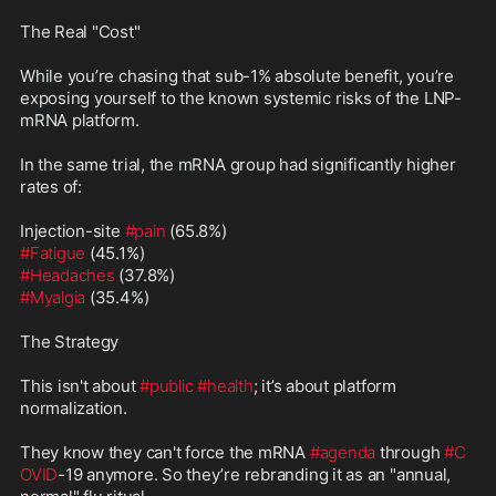
The Real "Cost"

While you’re chasing that sub-1% absolute benefit, you’re 
exposing yourself to the known systemic risks of the LNP-
mRNA platform. 

In the same trial, the mRNA group had significantly higher 
rates of:

Injection-site 
#pain
#Fatigue
#Headaches
#Myalgia
 (35.4%)

The Strategy

This isn't about 
#public
#health
; it’s about platform 
normalization.

They know they can't force the mRNA 
#agenda
 through 
#C
OVID
-19 anymore. So they’re rebranding it as an "annual, 