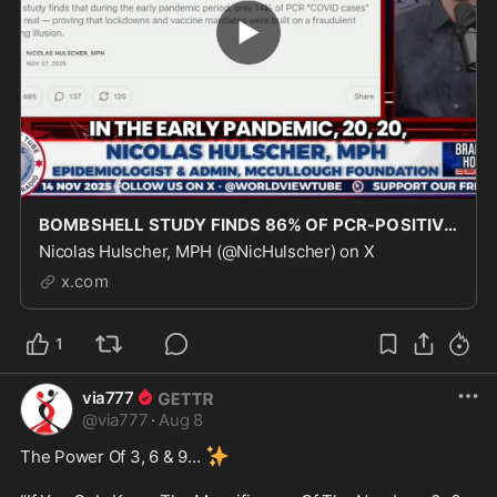
BOMBSHELL STUDY FINDS 86% OF PCR-POSITIVE “COVID CASES” WERE NOT REAL INFECTIONS It is now 100
Nicolas Hulscher, MPH (@NicHulscher) on X
x.com
1
via777
@
via777
·
Aug 8
✨
The Power Of 3, 6 & 9… 