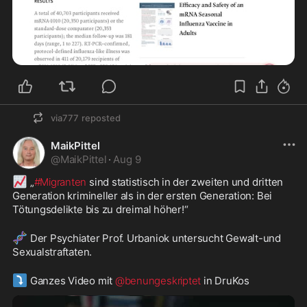
via777
reposted
MaikPittel
@
MaikPittel
·
Aug 9
📈
 „
#Migranten
 sind statistisch in der zweiten und dritten 
Generation krimineller als in der ersten Generation: Bei 
Tötungsdelikte bis zu dreimal höher!“ 
🧬
 Der Psychiater Prof. Urbaniok untersucht Gewalt-und 
Sexualstraftaten. 
⤵️
 Ganzes Video mit 
@benungeskriptet
 in DruKos