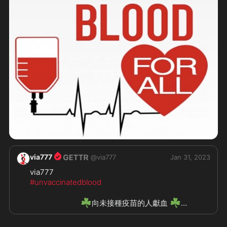
via777
@
via777
Jan 31, 2023
#unvaccinatedblood
☘️
☘️
向未接種疫苗的人獻血 
🇨🇭
Switzerland
