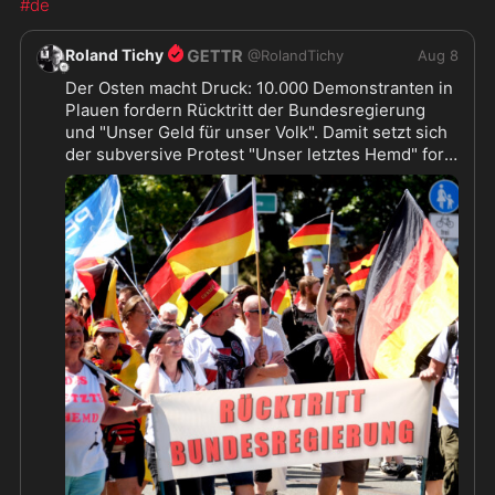
#de
Roland Tichy
@
RolandTichy
Aug 8
Der Osten macht Druck: 10.000 Demonstranten in 
Plauen fordern Rücktritt der Bundesregierung 
und "Unser Geld für unser Volk". Damit setzt sich 
der subversive Protest "Unser letztes Hemd" fort. 
https://www.tichyseinblick.de/daili-es-senti
...