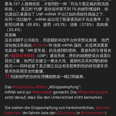
要為 137 人接種疫苗，才能預防一例「符合方案定義的類流感
疾病」。 真正的“代價” 當你追求那不到 1% 的絕對獲益時，你
也讓自己暴露在了 LNP-mRNA 平台已知的系統性風險之下。 
在同一項試驗中，mRNA 組出現了顯著更高的不良反應率： 注
射部位疼痛（65.8%） 疲勞（45.1%） 頭痛（37.8%） 肌肉痛
（35.4%） 

其策略 

這並非關乎公共衛生，而是關於科技平台的常態化推廣。 他們
深知無法再藉由 
#COVID
-19 強推 mRNA 議程，於是將其重新
包裝成一種「#年度常規」的流感預防慣例。 透過利用引發發炎
的 
#脂質奈米顆粒
（LNP）遞送系統，將你的細胞變成合成蛋白
質的工廠，他們正在建立一種永久性、週期性且高利潤的創收
模式——同時規避了真正獨立且設有安慰劑對照的研究通常所
‼️
別讓他們把你的生理機能變成一種訂閱服務。

Das 
#Trojanische
#Pferd
 „#Grippeimpfung“: 

mRNA wird zur 
#Normalität
 gemacht. Die 
#Pharmaindustrie
setzt darauf, dass Sie den Unterschied nicht bemerken. 

Sie stellen die Grippeimpfung von herkömmlichen, 
#protein
basierten
 Verfahren (wie der 
#Züchtung
 in 
#Hühnereiern
) 