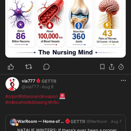
些困難，因為包括美國食品和藥物管理局 (FDA) 在內
的“官方消息來源”堅持認為接種疫苗的人和未接種疫
#safeblooddonation
https://transition-news.org/schweizer-biet
...
via777
@
via777
·
Aug 8
🚨
#ccpinfiltritaionandinvasion
#mileswhistleblowing
#nfsc
WarRoom — Home of ultraMAGA
@
WarRoom
Aug 7
NATALIE WINTERS: If there’s ever been a proper 