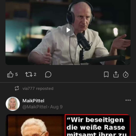
2:11
5
2
via777
reposted
MaikPittel
@
MaikPittel
·
Aug 9