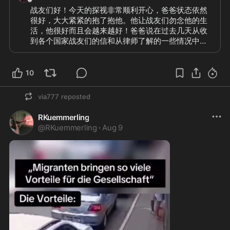
战友们好！今天的探视非常顺利开心，爸爸状态依然
很好，大大紧紧的抱了抱他。他让战友们勿念他的生
活，他很好而且会越来越好！爸爸说在过去几天从收
到各个国家战友们的信和从律师了解的一些情况中知
道了现在联盟的大概情况，他认为：“这个时期是我们
一定会经历的，并且经历完这些之后我们会有更坚定
的战友和更完善的新中国联邦，但是不希望战友们对
10
彼此有妄语、狂语、和攻击，我非常非常的不支持！
希望战友们民主友善的一起度过现在这个时期，我信
via777
reposted
任青藤会胜任他的工作并希望大家给予支持，我们还
有很多任务和使命等着我们去行动，战友们不要停留
RKuemmerling
在无意义的争吵中和被人利用，要继续前行！”

@
RKuemmerling
·
Aug 9
虽然说”多事之秋”，但秋天更是平稳丰收的季节。让
我们整理好状态，把嘈杂喧闹留给今天之前，继续向
💙
我们一直努力的方向前行吧