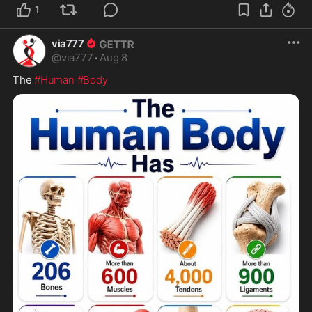
Unvaccinated blood donations

1
未接種疫苗的獻血

Ungeimpfte Blutspenden

via777
ワクチン未接種の献血

@
via777
·
Aug 8
Donaciones de sangre sin vacunar

The 
#Human
#Body
🇨🇭
瑞士自然療法專家 George Della Pietra 為未接
種疫苗的人創建了一個血庫, 創立了“安全獻血”計劃，
為需要輸血的患者提供未接種疫苗的人的血液。 

皮特拉將大規模注射運動稱為“世紀罪行”

自然療法專家認為，基因注射會用其信使核糖核酸 
(mRNA)“污染”血液並破壞免疫系統。

 “安全血液捐贈”目前在至少 16 個國家/地區擁有會員

該公司的目標是建立血庫，將未接種疫苗的人的血漿
提供給其成員。此外，據該公司稱，應鼓勵更多的醫
院和衛生部門允許這些血庫在常規血液中心進行“定向
捐獻”。 

衛生當局只允許在某些有醫療必要的情況下進行有針
對性的捐贈，例如獲得稀有血型。然而，出於xxx原
因，他們拒絕了越來越多的未接種疫苗人群的血液需
求。

據Natural News 報導，SafeBlood Donation 面臨一