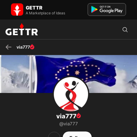
via777 on GETTR - Profile and Posts
GETTR
Fauna & Flora
A Marketplace of Ideas
via777
via777
@via777