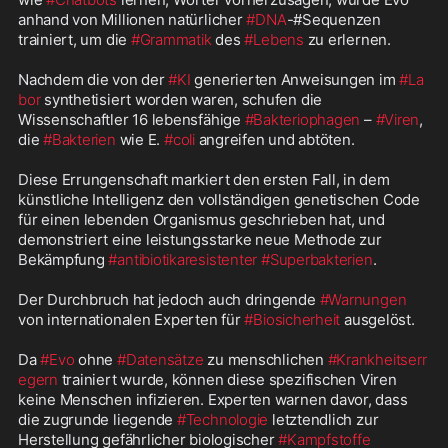
anhand von Millionen natürlicher 
#DNA
-#Sequenzen 
trainiert, um die 
#Grammatik
 des 
#Lebens
 zu erlernen. 

Nachdem die von der 
#KI
 generierten Anweisungen im 
#La
bor
 synthetisiert worden waren, schufen die 
Wissenschaftler 16 lebensfähige 
#Bakteriophagen
 – 
#Viren
, 
die 
#Bakterien
 wie E. 
#coli
 angreifen und abtöten.

Diese Errungenschaft markiert den ersten Fall, in dem 
künstliche Intelligenz den vollständigen genetischen Code 
für einen lebenden Organismus geschrieben hat, und 
demonstriert eine leistungsstarke neue Methode zur 
Bekämpfung 
#antibiotikaresistenter
#Superbakterien
.

Der Durchbruch hat jedoch auch dringende 
#Warnungen
von internationalen Experten für 
#Biosicherheit
 ausgelöst. 

Da 
#Evo
 ohne 
#Datensätze
 zu menschlichen 
#Krankheitserr
egern
 trainiert wurde, können diese spezifischen Viren 
keine Menschen infizieren. Experten warnen davor, dass 
die zugrunde liegende 
#Technologie
 letztendlich zur 
Herstellung gefährlicher biologischer 
#Kampfstoffe