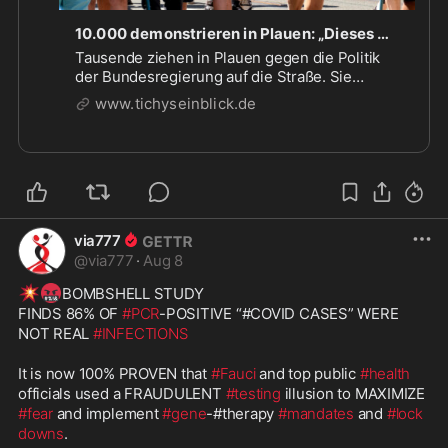
10.000 demonstrieren in Plauen: „Dieses Kartell, diese Regierung muss weg“
Tausende ziehen in Plauen gegen die Politik
der Bundesregierung auf die Straße. Sie
fordern Neuwahlen, einen Kurswechsel bei
www.tichyseinblick.de
Migration und Energie und weniger Staatsfunk.
Der Protest bleibt friedlich und zeigt, wie tief
der Unmut inzwischen reicht.
via777
@
via777
·
Aug 8
💥
🤬
BOMBSHELL STUDY 

FINDS 86% OF 
#PCR
-POSITIVE “#COVID CASES” WERE 
NOT REAL 
#INFECTIONS
It is now 100% PROVEN that 
#Fauci
 and top public 
#health
officials used a FRAUDULENT 
#testing
 illusion to MAXIMIZE 
#fear
 and implement 
#gene
-#therapy 
#mandates
 and 
#lock
downs
.
