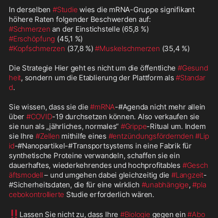
In derselben 
#Studie
 wies die mRNA-Gruppe signifikant 
#Schmerzen
#Erschöpfung
#Kopfschmerzen
 (37,8 %) 
#Muskelschmerzen
 (35,4 %) 

Die Strategie Hier geht es nicht um die öffentliche 
#Gesund
heit
, sondern um die Etablierung der Plattform als 
#Standar
d
.

Sie wissen, dass sie die 
#mRNA
-#Agenda nicht mehr allein 
über 
#COVID
-19 durchsetzen können. Also verkaufen sie 
sie nun als „jährliches, normales“ 
#Grippe
-Ritual um. Indem 
sie Ihre 
#Zellen
 mithilfe eines 
#entzündungsfördernden
#Lip
id
-#Nanopartikel-#Transportsystems in eine Fabrik für 
synthetische Proteine ​​verwandeln, schaffen sie ein 
dauerhaftes, wiederkehrendes und hochprofitables 
#Gesch
äftsmodell
 – und umgehen dabei gleichzeitig die 
#Langzeit
-
#Sicherheitsdaten, die für eine wirklich 
#unabhängige
, 
#pla
cebokontrollierte
 Studie erforderlich wären. 

‼️
Lassen Sie nicht zu, dass Ihre 
#Biologie
 gegen ein 
#Abo