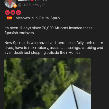
@
Ian56a
·
Aug 9
😡
😡
😡
🇪🇸
 Meanwhile in Ceuta, Spain
It’s been 11 days since 70,000 Africans invaded these 
Spanish enclaves.
Now Spaniards who have lived there peacefully their entire 
Lives, have to risk robbery, assault, stabbings, clubbing and 
even death just stepping outside their Homes.