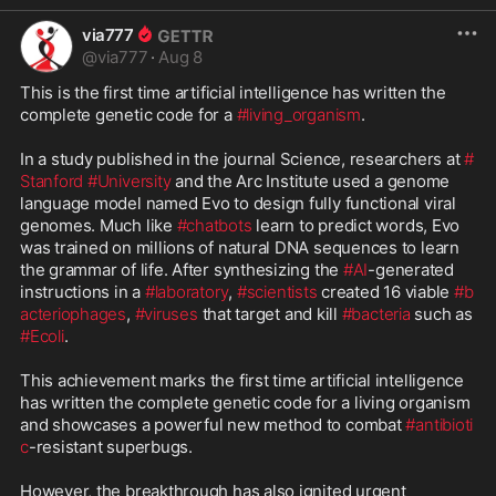
via777
@
via777
·
Aug 8
This is the first time artificial intelligence has written the 
complete genetic code for a 
#living_organism
.

In a study published in the journal Science, researchers at 
#
Stanford
#University
 and the Arc Institute used a genome 
language model named Evo to design fully functional viral 
genomes. Much like 
#chatbots
 learn to predict words, Evo 
was trained on millions of natural DNA sequences to learn 
the grammar of life. After synthesizing the 
#AI
-generated 
instructions in a 
#laboratory
, 
#scientists
 created 16 viable 
#b
acteriophages
, 
#viruses
 that target and kill 
#bacteria
 such as 
#Ecoli
.

This achievement marks the first time artificial intelligence 
has written the complete genetic code for a living organism 
and showcases a powerful new method to combat 
#antibioti
c
-resistant superbugs.

However, the breakthrough has also ignited urgent 