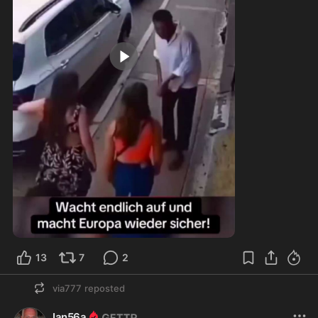
0:09
13
7
2
via777
reposted
Ian56a