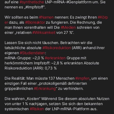
auf eine 
#synthetische
 LNP-mRNA-#Genplattform um. Sie 
nennen es „#Impfstoff“. 

Wir sollten es beim 
#Namen
 nennen: Es zwingt Ihren 
#Körp
er
 dazu, als 
#Bioreaktor
 zu fungieren. Die Rechnung, die 
man Ihnen vorenthalten will Die 
#Medien
 schreien von 
einer „relativen 
#Wirksamkeit
 von 27 %“. 

Lassen Sie sich nicht täuschen. Betrachten wir die 
tatsächliche absolute 
#Risikoreduktion
 (ARR) anhand ihrer 
eigenen 
#Studiendaten
: 

mRNA-Gruppe: ~2,0 % 
#erkrankten
 Gruppe mit 
herkömmlichem Impfstoff: ~2,8 % erkrankten Absolute 
Risikoreduktion (ARR): 0,73 % 

Die Realität: Man müsste 137 Menschen 
#impfen
, um einen 
einzigen Fall einer „protokollgemäß definierten 
grippeähnlichen 
#Erkrankung
“ zu verhindern. 

Die wahren „Kosten“ Während Sie diesem absoluten Nutzen 
von unter 1 % nachjagen, setzen Sie sich den bekannten 
systemischen 
#Risiken
 der LNP-mRNA-Plattform aus. 
