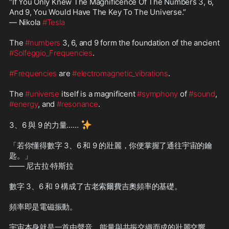
“If You Only Knew The Magnificence Of The Numbers 3, 6, 
And 9, You Would Have The Key To The Universe.”

— Nikola 
#Tesla
The 
#numbers
 3, 6, and 9 form the foundation of the ancient 
#Solfeggio_Frequencies
.

#Frequencies
 are 
#electromagnetic_vibrations
.

The 
#universe
 itself is a magnificent 
#symphony
 of 
#sound
, 
#energy
, and 
#resonance
.

✨
3、6 與 9 的力量…… 
「若你懂得數字 3、6 和 9 的壯麗，你便掌握了通往宇宙的鑰
匙。」

—— 尼古拉·特斯拉

數字 3、6 和 9 構成了古老索爾費吉奧頻率的基礎。

頻率即是電磁振動。

宇宙本身就是一首由聲音、能量與共振交織而成的壯麗交響