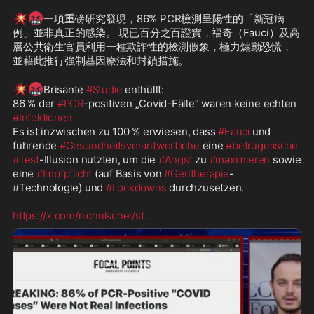
💥
🤬
一項重磅研究發現，86% PCR檢測呈陽性的「新冠病
例」並非真正的感染。 現已百分之百證實，福奇（Fauci）及高
層公共衛生官員利用一種欺詐性的檢測假象，極力煽動恐慌，
並藉此推行強制基因療法和封鎖措施。

💥
🤬
Brisante 
#Studie
 enthüllt: 

86 % der 
#PCR
-positiven „Covid-Fälle“ waren keine echten 
#Infektionen
Es ist inzwischen zu 100 % erwiesen, dass 
#Fauci
 und 
führende 
#Gesundheitsverantwortliche
 eine 
#betrügerische
#Test
-Illusion nutzten, um die 
#Angst
 zu 
#maximieren
 sowie 
eine 
#Impfpflicht
 (auf Basis von 
#Gentherapie
-
#Technologie) und 
#Lockdowns
 durchzusetzen.

https://x.com/nichulscher/st
...