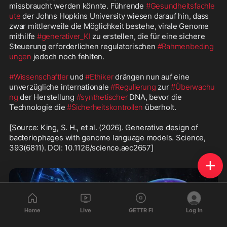
missbraucht werden könnte. Führende 
#Gesundheitsfachle
ute
 der Johns Hopkins University wiesen darauf hin, dass 
zwar mittlerweile die Möglichkeit bestehe, virale Genome 
mithilfe 
#generativer_KI
 zu erstellen, die für eine sichere 
Steuerung erforderlichen regulatorischen 
#Rahmenbeding
ungen
 jedoch noch fehlten. 

#Wissenschaftler
 und 
#Ethiker
 drängen nun auf eine 
unverzügliche internationale 
#Regulierung
 zur 
#Überwachu
ng
 der Herstellung 
#synthetischer
 DNA, bevor die 
Technologie die 
#Sicherheitskontrollen
 überholt.

[Source: King, S. H., et al. (2026). Generative design of 
bacteriophages with genome language models. Science, 
393(6811). DOI: 10.1126/science.aec2657]

Home
Live
GETTR Fi
Log In