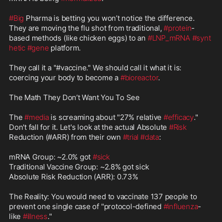
#Big
 Pharma is betting you won’t notice the difference. 

They are moving the flu shot from traditional, 
#protein
-
based methods (like chicken eggs) to an 
#LNP_mRNA
#synt
hetic
#gene
 platform.

They call it a "#vaccine." We should call it what it is: 

coercing your body to become a 
#bioreactor
.

The Math They Don’t Want You To See

The 
#media
 is screaming about "27% relative 
#efficacy
." 

Don't fall for it. Let's look at the actual Absolute 
#Risk
Reduction (#ARR) from their own 
#trial
#data
:

mRNA Group: ~2.0% got 
#sick
Traditional Vaccine Group: ~2.8% got sick

Absolute Risk Reduction (ARR): 0.73%

The Reality: You would need to vaccinate 137 people to 
prevent one single case of "protocol-defined 
#influenza
-
like 
#illness
."
