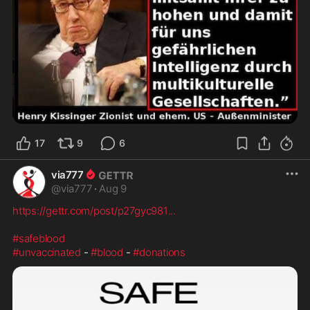
17
9
6
via777
@
via777
·
Aug 9
https://gettr.com/post/p27gyc981
...
#safeblood
#unvaccinated
 - 
#blood
 - 
#donations