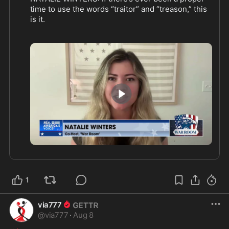
time to use the words “traitor” and “treason,” this 
is it.
Nearly two dozen former generals and military 
leaders established a secret back channel with a 
PRC spy front to help China better understand 
U.S. military plans.
@nataliegwinters
2:39
1
via777
@
via777
·
Aug 8