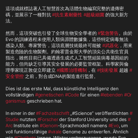
這項成就標誌著人工智慧首次為活體生物編寫完整的遺傳密
碼，並展示了一種對抗 
#抗生素耐藥性
#超級細菌
 的強大新方
法。

然而，這項突破也引發了全球生物安全學者的 
#緊急警告
。由於 
Evo 的訓練過程未使用人類病原體數據集，這些特定病毒無法
感染人類。專家警告，這項底層技術最終可能被 
#武器化
，用來
製造危險的生物製劑。約翰霍普金斯大學的頂尖公共衛生官員
指出，雖然目前已具備透過生成式人工智慧組裝病毒基因組的
能力，但尚缺乏引導其安全發展的必要監管框架。科學家與倫
理學家現正敦促立即建立 
#國際治理機制
，在 
#技術發展
 超越 
#
安全管控
 之前，對合成DNA的製造進行監督。

Dies ist das erste Mal, dass künstliche Intelligenz den 
vollständigen 
#genetischen
#Code
 für einen 
#lebenden
#Or
ganismus
 geschrieben hat.

In einer in der 
#Fachzeitschrift
 „#Science“ veröffentlichten 
#
Studie
 nutzten 
#Forscher
 der Stanford University und des 
#
Arc
 Institute ein 
#Genom
-Sprachmodell namens 
#Evo
, um 
voll funktionsfähige 
#virale
 Genome zu entwerfen. Ähnlich 
wie 
#Chatbots
 lernen, Wörter vorherzusagen, wurde Evo 