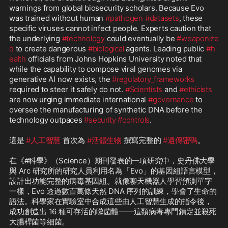
warnings from global biosecurity scholars. Because Evo 
was trained without human 
#pathogen
#datasets
, these 
specific viruses cannot infect people. Experts caution that 
the underlying 
#technology
 could eventually be 
#weaponize
d
 to create dangerous 
#biological
 agents. Leading public 
#h
ealth
 officials from Johns Hopkins University noted that 
while the capability to compose viral genomes via 
generative AI now exists, the 
#regulatory_frameworks
required to steer it safely do not. 
#Scientists
 and 
#ethicists
are now urging immediate international 
#governance
 to 
oversee the manufacturing of synthetic DNA before the 
technology outpaces 
#security
#controls
.

這是 
#人工智慧
 首次為 
#活體生物
 撰寫完整的 
#遺傳密碼
。

在《#科學》（Science）期刊發表的一項研究中，史丹佛大學
與 Arc 研究所的研究人員利用名為「Evo」的基因組語言模型，
設計出功能完整的病毒基因組。就像聊天機器人學習預測單字
一樣，Evo 透過數百萬條天然 DNA 序列的訓練，學會了生命的
語法。科學家在實驗室中合成這些由人工智慧生成的指令後，
成功創造出 16 種可存活的噬菌體——這類病毒專門鎖定並殺死
大腸桿菌等細菌。
