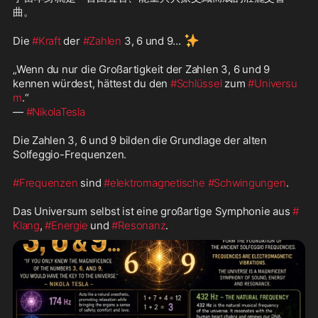
曲。

✨
Die 
#Kraft
 der 
#Zahlen
 3, 6 und 9… 
„Wenn du nur die Großartigkeit der Zahlen 3, 6 und 9 
kennen würdest, hättest du den 
#Schlüssel
 zum 
#Universu
m
.“

— 
#NikolaTesla
Die Zahlen 3, 6 und 9 bilden die Grundlage der alten 
Solfeggio-Frequenzen.

#Frequenzen
 sind 
#elektromagnetische
#Schwingungen
.

Das Universum selbst ist eine großartige Symphonie aus 
#
Klang
, 
#Energie
 und 
#Resonanz
.