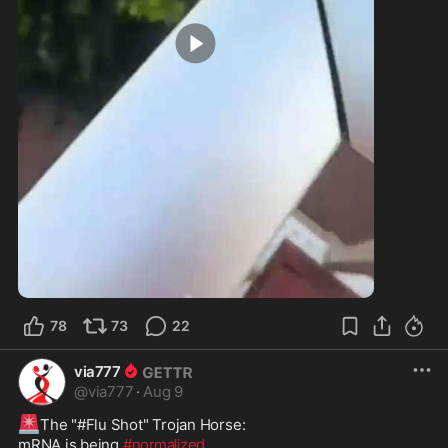
0:45
78
73
22
via777
@
via777
·
Aug 9
🚨
The "#Flu Shot" Trojan Horse: 

mRNA is being 
#normalized
.
