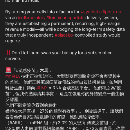
normal" flu ritual. 

By turning your cells into a factory for 
#synthetic
#proteins
via an 
#inflammatory
#lipid
#nanoparticle
 delivery system, 
they are establishing a permanent, recurring, high-margin 
revenue model—all while dodging the long-term safety data 
that a truly independent, 
#placebo
-controlled study would 
require.

‼️
Don’t let them swap your biology for a subscription 
service.

🚨
#mRNA
 技術正被常態化。 大型製藥巨頭賭定你不會察覺其中
的差異。 他們正將流感疫苗從傳統的蛋白質技術路線（如利用
雞蛋生產）轉向 
#LNP
-mRNA 合成基因平台。 他們稱之為“疫
苗”，但我們應認清其本質： 這是在強迫你的身體變成一個生物
反應器。 

他們不願意讓你看到的算術 

媒體在大肆宣揚「27% 的相對有效率」。 別被誤導了。讓我們
看看他們自家試驗數據中的實際「絕對風險降低率」
（#ARR）： mRNA 組：約 2.0% 的人患病 傳統疫苗組：約 
2.8% 的人患病 絕對風險降低率（ARR）：0.73% 事實是：你需