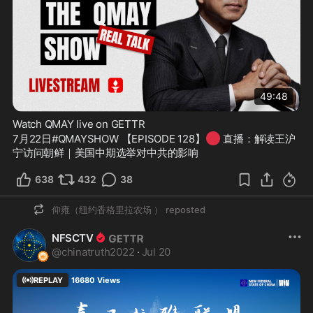
49:48
Watch QMAY live on GETTR
🔴
7月22日#QMAYSHOW 【EPISODE 128】
 直播：解读王沪
宁访问朝鲜｜美国中期选举对中共的影响
638
432
38
仰雍（纽约香格里拉农场 ）
reposted
NFSCTV
@
chinatruth2022
·
Jul 20
REPLAY
16680
Views