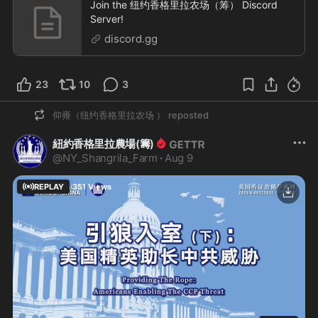
Join the 纽约香格里拉农场（筹） Discord
Server!
discord.gg
23
10
3
仰雍（纽约香格里拉农场 ）
reposted
紐約香格里拉農場(籌)
@
NY_Shangrila_Farm
·
Aug 9
REPLAY
351
Views