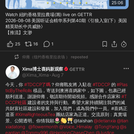
25:06
Watch 紐約香格里拉農場(籌) live on GETTR
2026-08-08 美国听证会精华系列第40期《引狼入室(下）美国
精英助长中共威胁》

【推流】文渺
25
16
1
仰雍（纽约香格里拉农场 ）
reposted
Xima博士喜妈新观察
@
Xima_Xima
·
Aug 7
今天，你 
#TDCCP了嗎
？仰雍戰友將 入駐在 
#TDCCP
 的 
#Plas
ticByTheRolls
 樣品，寄送到澳洲喜媽家中，如下圖，包裹已經
順利送達。謝謝仰雍，敬請期待開箱視頻。感謝合作店家和 
#T
DCCP社區
 建設者的支持與行動。希望大家持續關注我們的滅
共財富社區建設和發展，加入我們，成為我們中一員。#喜媽正
道茶 
#XimaRighteousTea
 團結店家為正道。交流原則：真實場
🌷
👏
🥂
景、公開透明、你情我願
@taishan 
@detianxia
@tian
xiadatong
@flowermonth
@Voice_Himalay
@TongYang
@s
eantian
@Tommy996
@HarrisonChaseChen
@Justice