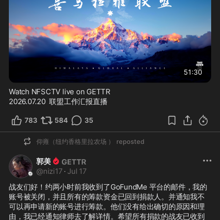
51:30
Watch NFSCTV live on GETTR
2026.07.20  联盟工作汇报直播
783
584
35
仰雍（纽约香格里拉农场 ）
reposted
郭美
@
nizi17
·
Jul 17
战友们好！约两小时前我收到了GoFundMe 平台的邮件，我的
账号被关闭，并且所有的筹款资金已回到捐款人。并通知我不
可以再申请新的账号进行筹款。他们没有给出确切的原因和理
由，我已经通知律师去了解详情。希望所有捐款的战友已收到