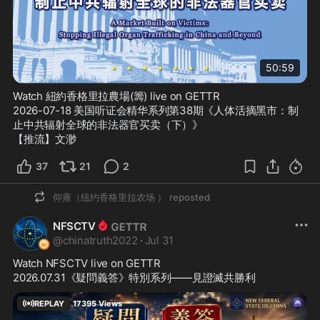
50:59
Watch 紐約香格里拉農場(籌) live on GETTR
2026-07-18 美国听证会精华系列第38期《人体活摘黑市：制
止中共辐射全球的非法器官买卖（下）》

【推流】文渺
37
21
2
仰雍（纽约香格里拉农场 ）
reposted
NFSCTV
@
chinatruth2022
·
Jul 31
Watch NFSCTV live on GETTR
2026.07.31《疑問義答》特別系列——見證滅共勝利
REPLAY
17395
Views