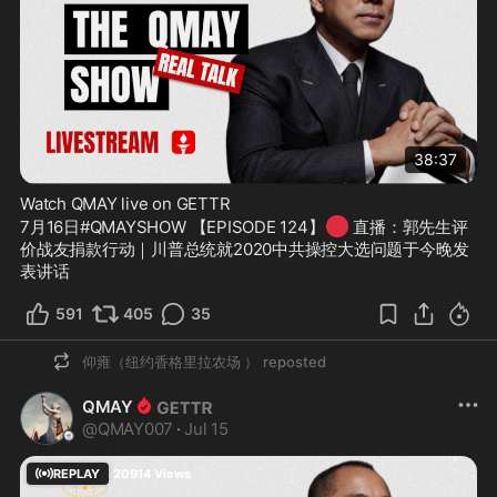
38:37
Watch QMAY live on GETTR
🔴
7月16日#QMAYSHOW 【EPISODE 124】
 直播：郭先生评
价战友捐款行动｜川普总统就2020中共操控大选问题于今晚发
表讲话
591
405
35
仰雍（纽约香格里拉农场 ）
reposted
QMAY
@
QMAY007
·
Jul 15
REPLAY
20914
Views