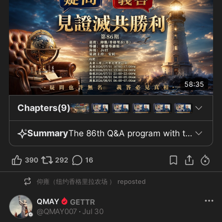
58:35
Chapters(9)
Summary
The 86th Q&A program with the theme "Witnessing the Victory of the Extermination Alliance" took place on August 1, 2026 (Australia time), corresponding to July 31 in the United States, with the participation of members of the alliance team and several guests, including “backstroke swimmer.” The audience and participants recalled the event on June 29, when about fifty people from various places such as Toronto, Vancouver, Seattle, Los Angeles, and Houston attended, with cases like Mr. To Binh Phuong overcoming many international legs to be present. This event was described as highly meaningful for the participating community. The main content revolved around comparing two prominent events: the trial on June 29, in which a person referred to as “Mr. Qi” was sentenced to thirty years in a trial deemed “absurd,” and Dr. Fauci’s hearing before the U.S. Congress exactly one month later, where Dr. Fauci invoked the Fifth Amendment to refuse to answer and was described as appearing tense. The guests also discussed the role of the New China Alliance on the occasion of its six-year anniversary, with the presence of Mr. Bannon, who delivered remarks praising “Mr. Seven.” Individuals such as Mr. Trump, Navarro, Giuliani, Hao Hao Hai Dong, and Ms. Da Chao Duong were also mentioned in relation to current affairs, as well as their influential roles in U.S. media and society. In addition, the program emphasized its perspective on the role of the New China Alliance in revealing information related to vaccines, along with accusations regarding the involvement of the Chinese Communist Party, the media system, Wall Street, and the U.S. political establishment in relation to the pandemic. Mr. Trump was cited numerous times for his statements opposing communism and for related decisions, including mention of signing the 2026 National Defense Act. At the end of the program, the guests expressed hope and optimism for the future, mentioning that “Mr. Qi” had moved to a new residence and received security support, while also expressing gratitude to all colleagues and the audience of episode 86.
390
292
16
仰雍（纽约香格里拉农场 ）
reposted
QMAY
@
QMAY007
·
Jul 30