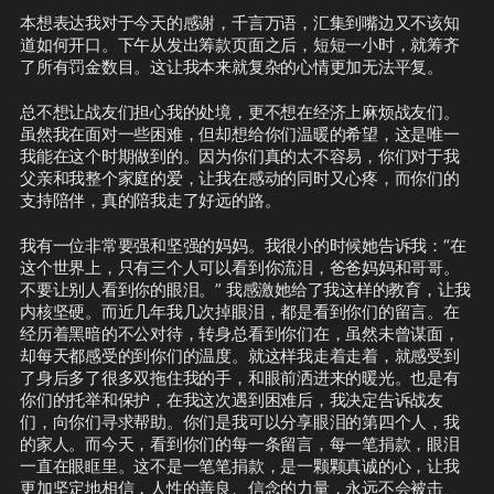
本想表达我对于今天的感谢，千言万语，汇集到嘴边又不该知
道如何开口。下午从发出筹款页面之后，短短一小时，就筹齐
了所有罚金数目。这让我本来就复杂的心情更加无法平复。
总不想让战友们担心我的处境，更不想在经济上麻烦战友们。
虽然我在面对一些困难，但却想给你们温暖的希望，这是唯一
我能在这个时期做到的。因为你们真的太不容易，你们对于我
父亲和我整个家庭的爱，让我在感动的同时又心疼，而你们的
支持陪伴，真的陪我走了好远的路。
我有一位非常要强和坚强的妈妈。我很小的时候她告诉我：“在
这个世界上，只有三个人可以看到你流泪，爸爸妈妈和哥哥。
不要让别人看到你的眼泪。” 我感激她给了我这样的教育，让我
内核坚硬。而近几年我几次掉眼泪，都是看到你们的留言。在
经历着黑暗的不公对待，转身总看到你们在，虽然未曾谋面，
却每天都感受的到你们的温度。就这样我走着走着，就感受到
了身后多了很多双拖住我的手，和眼前洒进来的暖光。也是有
你们的托举和保护，在我这次遇到困难后，我决定告诉战友
们，向你们寻求帮助。你们是我可以分享眼泪的第四个人，我
的家人。而今天，看到你们的每一条留言，每一笔捐款，眼泪
一直在眼眶里。这不是一笔笔捐款，是一颗颗真诚的心，让我
更加坚定地相信，人性的善良、信念的力量，永远不会被击