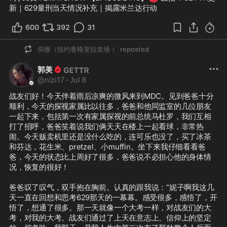
新｜629量刑当天情况补充｜揭露米兰达行动
600
392
31
仰雍（纽约香格里拉农场 ）
reposted
郭美
@
nizi17
·
Jul 8
战友们好！今天伴着雨后凉爽的微风来到MDC。见到爸爸十分
顺利，今天的探视家属比以往多，爸爸和他同监室的几位朋友
一起下来，包括第一次有家属探视的前总统马杜罗，我们互相
打了招呼，爸爸笑着说我们俩天天在楼上一起看球，非常热
闹。今天贩卖机里还是没什么吃的，连可乐也没了，买了冰茶
和芬达，花生米、pretzel、小muffin。坐下来我仔细看看爸
爸，今天的状态比上周好了很多，爸爸说不必担心他的身体情
况，恢复的很好！

爸爸叹了叹气，双手抱在胸前。认真的跟我说：“妮子啊我这几
天一直在回想和思考629那天的一幕幕。感受很多，感悟了，开
悟了，想通了很多。那一天就像一个大考一样，对战友们的大
考，对我的大考。战友们通过了上天在意志上、信仰上的坚定