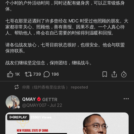
个小时的户外活动时间，同时还配有健身房，可以正常锻炼身
体。

七哥在那里还遇到了许多曾经在 MDC 时受过他照顾的朋友。大
家都非常关心、照顾他，善有善报、因果不虚。一个人真心待
人、帮助他人，终会在自己需要的时候得到温暖和回报。

请各位战友放心，七哥目前状态很好，也很安全。他会与联盟
保持联系。

战友们继续坚定信念，保持团结，继续战斗。
1K
739
196
仰雍（纽约香格里拉农场 ）
reposted
QMAY
@
QMAY007
·
Jul 22
REPLAY
25901
Views