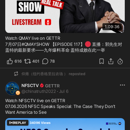
1:09:36
Watch QMAY live on GETTR
🔴
7月07日#QMAYSHOW 【EPISODE 117】
 直播：郭先生对
盖特的最新要求——九年爆料革命 盖特成败在此一举
616
401
78
仰雍（纽约香格里拉农场 ）
reposted
NFSCTV
@
chinatruth2022
·
Jul 6
Watch NFSCTV live on GETTR
07.06.2026 NFSC Speaks Special: The Case They Don’t 
Want America to See
REPLAY
34096
Views