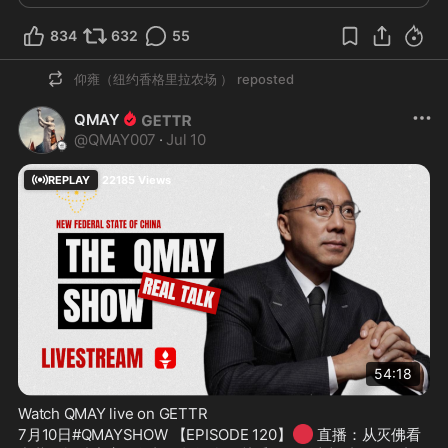
834
632
55
仰雍（纽约香格里拉农场 ）
reposted
QMAY
@
QMAY007
·
Jul 10
REPLAY
22185
Views
54:18
Watch QMAY live on GETTR
🔴
7月10日#QMAYSHOW 【EPISODE 120】
 直播：从灭佛看