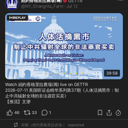
紐約香格里拉農場(籌)
@
NY_Shangrila_Farm
·
Jul 12
REPLAY
540
Views
39:58
Watch 紐約香格里拉農場(籌) live on GETTR
2026-07-11 美国听证会精华系列第37期《人体活摘黑市：制
止中共辐射全球的非法器官买卖》

【推流】文渺
46
33
1
仰雍（纽约香格里拉农场 ）
reposted