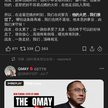
怕的，是那把好不容易点燃的火炬，在他走后陷入黑暗。
所以，在这最悲痛的时刻，我们在此誓言：
他的火把，我们接
过了。
 哪怕这条路再难，我们也绝不退缩。他未竟的事业，由
我们来守候！
战友，你太累了，这一路你承受了太多，现在终于可以好好休
息了。请你放心，高墙终将倒塌，曙光终将到来。
战友，一路走好。我们，顶峰相见
671
339
263
仰雍（纽约香格里拉农场 ）
reposted
QMAY
@
QMAY007
·
Jul 7
REPLAY
19896
Views