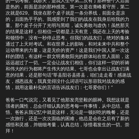
的一切考验。我那天，是我人生中第二次有了那种整个人后面
是热的，前面是凉的那种感觉。第一次是在青峰看守所，第二
次就是629。 我坐在那个桌子就是一条分界线，前面全是凉
的，后面热乎乎的。我感受到了我们的战友在我身后给我的力
量。那个桌子分开了光明与黑暗，诚实勇敢与虚伪！虽然那天
的结果是这样，但相信一切都是上天有意，我还在上天的考验
和顿悟中，没有一秒停止思考。但我们的战友们，绝对的集体
通过了上天对考试。和在世界上的影响，和对未来中共和整个
运动带来的力量，这是无价的资产！这是我们中国人第一次这
样的团结，有这样一群文明勇敢阳光的群体站在世人面前，这
远远超过了一切。一定会让战友们相信，你们这样一切的祈祷
和伟大的行为都将产生伟大的结果。七哥也会拿出让战友们满
意的结果，还是那句话“莘县阳谷县搭县，咱们走走看！感谢战
友，感恩战友，我真觉得没什么词语可以形容我对战友的感
情，就用这最朴实的言语告诉战友们：七哥爱你们！”

爸爸一口气说完，又看见了他那发亮坚毅的眼神。我想这就是
强者的属性，总会仔细认真的思考每一件事情，从中总结、感
悟。爸爸从我记忆中就是这样，无论是一顿好吃的晚餐，还是
一次旅行，还是一次次面临的困难，他总是会在之后有了新的
感悟和灵感，并细细考量，认真总结，珍惜着发生的一切。崇
拜！
