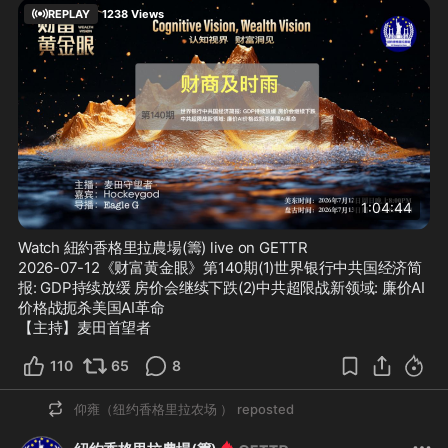
REPLAY
1238
Views
1:04:44
Watch 紐約香格里拉農場(籌) live on GETTR
2026-07-12《财富黄金眼》第140期(1)世界银行中共国经济简
报: GDP持续放缓 房价会继续下跌(2)中共超限战新领域: 廉价AI
价格战扼杀美国AI革命

【主持】麦田首望者
110
65
8
仰雍（纽约香格里拉农场 ）
reposted