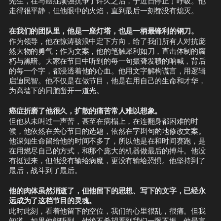
先生，在与癌症顽强抗争了许久之后，于近日停止了呼吸。他
走得很平静，但他眼中的火焰，直到最后一刻都没有熄灭。
在我们的团队里，他是一座灯塔，也是一柄最锋利的钢刀。
作为领导，他在惊涛骇浪中定下方向，给了我们所有人对抗庞
然大物的勇气；作为文案，他的笔触犀利如刀，直击体制的腐
朽与黑暗。大家在节目中听到的每一句振聋发聩的呐喊，背后
的每一个字，都浸透着他的心血。他用文字解构谎言，用逻辑
启迪民智。他不仅是在做节目，他是在用自己的生命和才华，
为高墙下的同胞凿开一道光。
癌症折磨了他很久，扩散的痛苦常人难以想象。
但他从未叫过一声苦，甚至在病榻上，在连翻身都困难的时
候，他依然在关心节目的选题，依然在字斟句酌地修改文案。
他深知生命留给他的时间不多了，所以他是在和时间赛跑，是
在用燃尽自己的方式，和那个庞大的机器做最后的搏斗。他没
有挺过来，但他没有输给病魔，更没有输给恐惧。他坚持到了
最后，战斗到了最后。
他的肉体虽然消逝了，但他留下的思想、写下的文字，已经永
远成为了这档节目的灵魂。
此时此刻，看着他留下的空位，我们的心里很乱，很痛。但我
知道，如果他能听到，他绝不希望看到我们一蹶不振。他最害