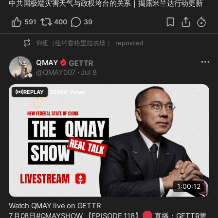
中共国极端灾害天气与政权垮台的关系｜揭露米兰达行动更新
591
400
39
仰雍（纽约香格里拉农场 ）
reposted
QMAY
@
QMAY007
·
Jul 8
REPLAY
20890
Views
1:00:12
Watch QMAY live on GETTR
🔴
7月08日#QMAYSHOW 【EPISODE 118】
 直播：GETTR更