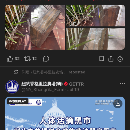
32
12
仰雍（纽约香格里拉农场 ）
reposted
紐約香格里拉農場(籌)
@
NY_Shangrila_Farm
·
Jul 19
REPLAY
657
Views