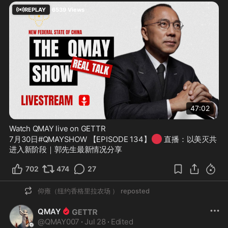
REPLAY
6539
Views
47:02
Watch QMAY live on GETTR
🔴
7月30日#QMAYSHOW 【EPISODE 134】
 直播：以美灭共
进入新阶段｜郭先生最新情况分享
702
474
27
仰雍（纽约香格里拉农场 ）
reposted
QMAY
@
QMAY007
·
Jul 28
·
Edited