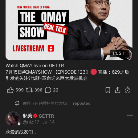
1:05:11
Watch QMAY live on GETTR
🔴
7月15日#QMAYSHOW 【EPISODE 123】
 直播：629之后
引发的关注让爆料革命迎来巨大发展机会
599
396
22
仰雍（纽约香格里拉农场 ）
reposted
郭美
@
nizi17
·
Jul 14
亲爱的战友们，