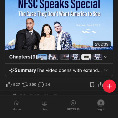
2:02:39
Chapters(9)
Summary
The video opens with extended allegations about the Chinese Communist Party’s (CCP) global influence operations. The speaker describes a “3F plan” said to target weakness, chaos, and destruction in America, as well as references to the Belt and Road Initiative’s creation of a manufacturing monopoly. Personal testimony is given about the CCP’s persecution, including the forced displacement and imprisonment of dozens of family members and the death of a brother. Claims are made regarding extensive CCP influence campaigns worldwide, alleged use of biological and chemical weapons, and strategies said to involve various companies. The speaker further references predictions that China will ascend to global dominance in coming decades and describes an array of alleged methods ranging from financial and technological manipulation to infiltration of global media. Attention then shifts to the legal case of Miles Guo. The video notes that Guo was sentenced on June 29th to 30 years by the Southern District of New York, a verdict seen by his supporters as the start of further activism. The video draws attention to seemingly contradictory US government actions: just weeks after Guo was indicted for fraud in March 2023, separate federal filings in April officially recognized him as a top target of CCP transnational repression, labeling him “Victim 1.” During court, Guo affirmed his trust in the US judicial system and stated his intent to appeal, while questioning prosecution narratives about his health. The fraud case itself is depicted as relying on unorthodox calculations, with prosecution experts aggregating transactions by categories defined by prosecutors and not by tracing funds or direct losses. The defense points to thousands of investor declarations rejecting their designation as fraud victims, maintains that regulatory prosecutions—not Guo’s actions—resulted in business losses, and introduces affidavits from individuals alleging their complaints were coerced by Chinese authorities. The final segment focuses on the position of Guo’s supporters and the New Federal State of China (NFSC), who present Guo as a longstanding dissident and key opponent of the CCP. The video outlines risks faced by movement participants and their families, the use of reputation and financial attacks as methods of repression, and the seizure or shutdown of movement-linked platforms and businesses. The movement’s narrative asserts that US regulatory and legal processes were weaponized against Guo under CCP influence. Supporters vow to continue legal appeals and warn that similar tactics could be used against broader segments of the American public. The video invites viewers to further resources, a case deconstruction series, and provides contact avenues for ongoing updates.
527
390
24
仰雍（纽约香格里拉农场 ）
reposted
NFSCTV
Home
Live
GETTR Fi
Log In
@
chinatruth2022
·
Jul 6