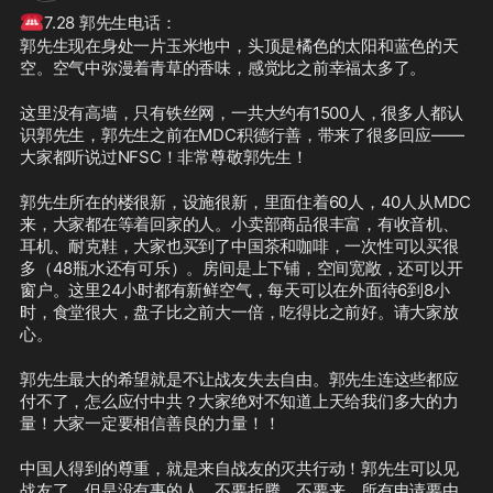
☎️
7.28 郭先生电话：
郭先生现在身处一片玉米地中，头顶是橘色的太阳和蓝色的天
空。空气中弥漫着青草的香味，感觉比之前幸福太多了。
这里没有高墙，只有铁丝网，一共大约有1500人，很多人都认
识郭先生，郭先生之前在MDC积德行善，带来了很多回应——
大家都听说过NFSC！非常尊敬郭先生！
郭先生所在的楼很新，设施很新，里面住着60人，40人从MDC
来，大家都在等着回家的人。小卖部商品很丰富，有收音机、
耳机、耐克鞋，大家也买到了中国茶和咖啡，一次性可以买很
多（48瓶水还有可乐）。房间是上下铺，空间宽敞，还可以开
窗户。这里24小时都有新鲜空气，每天可以在外面待6到8小
时，食堂很大，盘子比之前大一倍，吃得比之前好。请大家放
心。
郭先生最大的希望就是不让战友失去自由。郭先生连这些都应
付不了，怎么应付中共？大家绝对不知道上天给我们多大的力
量！大家一定要相信善良的力量！！
中国人得到的尊重，就是来自战友的灭共行动！郭先生可以见
战友了，但是没有事的人，不要折腾，不要来，所有申请要由