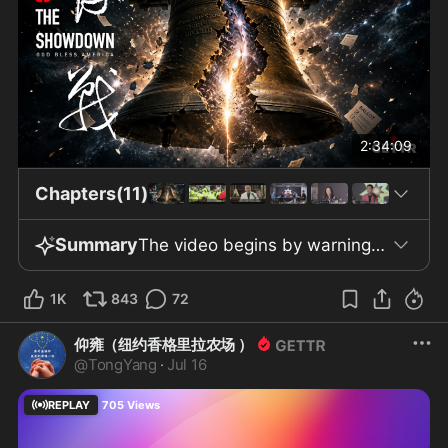
2:34:09
Chapters(11)
Summary
The video begins by warning viewers about impending darkness and conflict, urging preparedness. The speaker recounts his family's history of severe political persecution, including deaths and the imprisonment of hundreds, as evidence of the Chinese Communist Party's harsh suppression of dissent. He accuses the Chinese Communist Party (CCP) of decades-long deception, media manipulation, and covert infiltration operations such as "Blue-Gold-Yellow," framing the current global situation as a decisive struggle between dictatorship and Western democracy under the rule of law. The video alleges that the CCP has waged "unrestricted warfare" against the United States for years, systematically infiltrating the economy, finance, technology, media, and the legal system. It asserts that in 2019, the CCP planned to deploy chemical and biological weapons in Hong Kong, a plot the speaker claims to have reported to Bannon, Navarro, and others immediately. The speaker also claims that the COVID-19 vaccine is itself a disaster, describing it as part of a deliberate biochemical warfare strategy by the CCP, and recommends specific medications to counter risks posed by both the virus and the vaccine. Additional accusations include the CCP implementing the "13579 Plan," manipulating virtual currency, controlling global supply chains, and conducting massive hacking campaigns. The video claims that through such actions, the CCP illegally acquired sensitive data on 220 million American voters and, in cooperation with financial and technology firms, Wall Street, and public relations companies, interfered in the U.S. election by manipulating voting systems, bribing media and key opinion leaders, and penetrating law firms, with the aim of undermining U.S. institutions. Focusing on the 2020 U.S. election, the video repeatedly refers to a plan for "Biden to win, Trump to disappear," alleging CCP and allied interference confirmed by President Trump's recent speech and aligning with prior warnings from the "Whistleblower Movement." It discusses widespread outrage in American society over voter data leaks, criticizes the media and intelligence agencies for cover-ups and negligence, and examines the influence of business and foreign capital on the U.S. legal system. Throughout, guests emphasize the proximity of the "final battle," detailing obstacles such as the shutdown of crowdfunding channels, while affirming collective perseverance and solidarity within the movement. In conclusion, the speaker frames the current period as a critical confrontation between justice and evil, freedom and totalitarianism, urging members to remain steadfast and active. The video mentions the CCP’s alleged "Extermination of Whites Plan" and ongoing biochemical and financial strategies, but acknowledges that evidence relies largely on personal testimony and circulating plans rather than corroborated details. The program invokes key dates and events from the movement's history, encouraging viewers to stay alert and united moving forward.
1K
843
72
仰雍（纽约香格里拉农场 ）
@
TongYang
·
Jul 16
REPLAY
705
Views