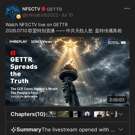
NFSCTV
@
chinatruth2022
·
Jul 10
Watch NFSCTV live on GETTR
2026.07.10 联盟特别直播 —— 中共天怨人怒  盖特传播真相
REPLAY
32663
Views
2:10:07
Chapters(10)
Summary
The livestream opened with a detailed account of the 1975 Banqiao Dam disaster in Henan, China. Built in 1952 with inadequate engineering and completed in just 14 months, the dam catastrophically failed during Typhoon Nina after days of extreme rainfall that far exceeded design limits. Initial requests to release water were denied, and floodgates became blocked by silt, preventing effective discharge. The collapse unleashed 700 million cubic meters of water at high speed, destroying over 61 additional dams downstream, flooding 12,000 square kilometers, and leaving more than a million people stranded. Secondary deaths from disease and famine followed, bringing the estimated total death toll to around 240,000. For decades, information about the disaster was tightly controlled; reports were censored, journalists were barred from the area, and survivor communications were intercepted. The incident remained little known until 1987, with official archives only declassified in 2005. To this day, there is no monument or museum commemorating the victims. The discussion expanded to recent and ongoing natural disasters in China, citing floods in multiple provinces such as Henan, Guangxi, and others, and challenging the reliability of official casualty figures. The speakers criticized the Chinese Communist Party’s strict information control, arguing that true disaster information is suppressed and only approved narratives are publicized. They asserted that, unlike in the United States—where both governmental and grassroots rescue efforts exist—independent rescue organizations are largely absent in China due to official prohibitions. The conversation further addressed digital censorship, the widespread use of VPNs to bypass China’s firewall, and noted that despite being banned in China, foreign platforms like Meta and Twitter receive substantial advertising revenue from Chinese sources. It was also highlighted—via reference to whistleblower testimony—that Twitter had, at one point, at least one Chinese Ministry of State Security agent on staff and that foreign platforms sometimes comply with CCP requests on content and data. Within this context, the Getter platform positioned itself as a two-way conduit for information: enabling both the flow of domestic Chinese information to the outside world and the delivery of outside perspectives to users inside China’s firewall. The platform emphasizes that it neither collects nor sells user data and requires no registration to view content. It claims to have supported over 50,000 people during the COVID-19 pandemic through the spread of authentic information. Technical improvements—such as new live-streaming features—and the reliance on volunteer support were underscored as crucial to maintaining the platform’s role. The broadcast concluded with news that a legal appeal notice had been filed for 'Brother Qi', while the content of the appeal is still forthcoming, and with a community-wide tribute to 'Mischievous Comrade', ending in a call for continued solidarity and feedback to strengthen the Getter platform.