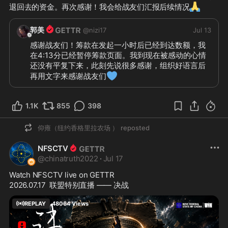
🙏
退回去的资金。再次感谢！我会给战友们汇报后续情况
郭美
@
nizi17
Jul 13
感谢战友们！筹款在发起一小时后已经到达数额，我
在4:13分已经暂停筹款页面。我到现在被感动的心情
还没有平复下来，此刻先说很多感谢，组织好语言后
💙
再用文字来感谢战友们
1.1K
855
398
仰雍（纽约香格里拉农场 ）
reposted
NFSCTV
@
chinatruth2022
·
Jul 17
Watch NFSCTV live on GETTR
2026.07.17  联盟特别直播 —— 决战
REPLAY
48064
Views