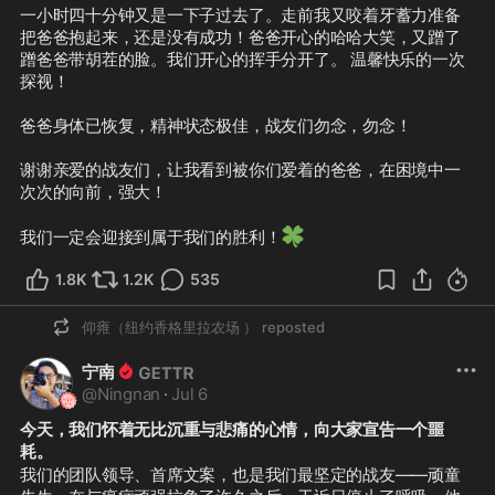
一小时四十分钟又是一下子过去了。走前我又咬着牙蓄力准备
把爸爸抱起来，还是没有成功！爸爸开心的哈哈大笑，又蹭了
蹭爸爸带胡茬的脸。我们开心的挥手分开了。 温馨快乐的一次
探视！

爸爸身体已恢复，精神状态极佳，战友们勿念，勿念！

谢谢亲爱的战友们，让我看到被你们爱着的爸爸，在困境中一
次次的向前，强大！

🍀
我们一定会迎接到属于我们的胜利！
1.8K
1.2K
535
仰雍（纽约香格里拉农场 ）
reposted
宁南
@
Ningnan
·
Jul 6
今天，我们怀着无比沉重与悲痛的心情，向大家宣告一个噩
耗。
我们的团队领导、首席文案，也是我们最坚定的战友——顽童