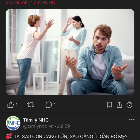
epGiaDinh
#TamLyNHC
1
1
Tâm lý NHC
@
tamlynhc_vn
·
Jul 29
💞
 TẠI SAO CON CÀNG LỚN, SAO CÀNG ÍT GẦN BỐ MẸ?