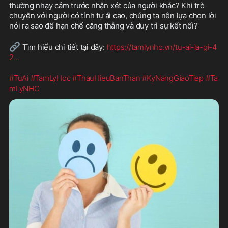
thường nhạy cảm trước nhận xét của người khác? Khi trò 
chuyện với người có tính tự ái cao, chúng ta nên lựa chọn lời 
nói ra sao để hạn chế căng thẳng và duy trì sự kết nối?
🔗
 Tìm hiểu chi tiết tại đây: 
https://tamlynhc.vn/tu-ai-la-gi-4
2
...
#TuAi
#TamLyHoc
#ThauHieuBanThan
#KyNangGiaoTiep
#Ta
mLyNHC