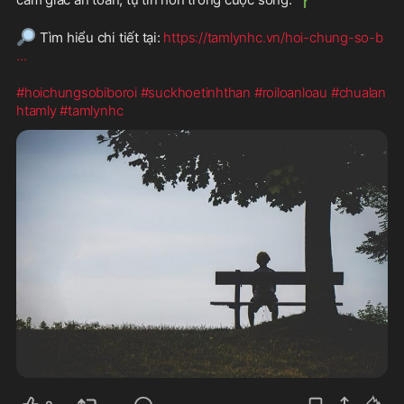
🔎
 Tìm hiểu chi tiết tại: 
https://tamlynhc.vn/hoi-chung-so-b
...
#hoichungsobiboroi
#suckhoetinhthan
#roiloanloau
#chualan
htamly
#tamlynhc