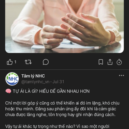
1
Tâm lý NHC
@
tamlynhc_vn
·
Jul 31
🧠
 TỰ ÁI LÀ GÌ? HIỂU ĐỂ GẦN NHAU HƠN
Chỉ một lời góp ý cũng có thể khiến ai đó im lặng, khó chịu 
hoặc thu mình. Đằng sau phản ứng ấy đôi khi là cảm giác 
chưa được lắng nghe, tôn trọng hay ghi nhận đúng cách.
Vậy tự ái khác tự trọng như thế nào? Vì sao một người 