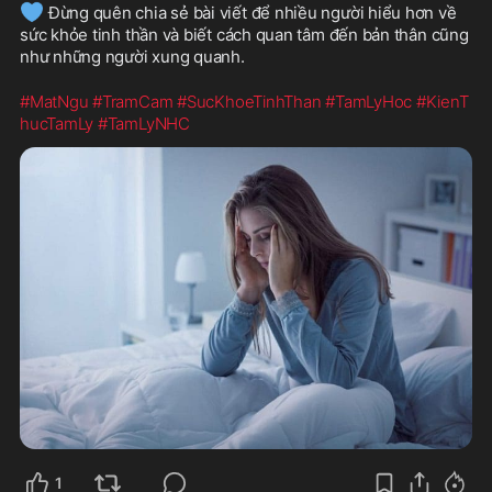
💙
 Đừng quên chia sẻ bài viết để nhiều người hiểu hơn về 
sức khỏe tinh thần và biết cách quan tâm đến bản thân cũng 
như những người xung quanh.
#MatNgu
#TramCam
#SucKhoeTinhThan
#TamLyHoc
#KienT
hucTamLy
#TamLyNHC
1