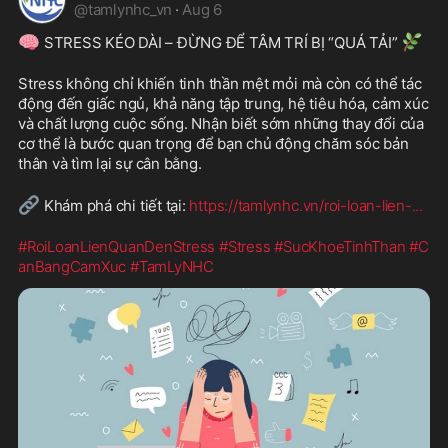
@
tamlynhc_vn
·
Aug 6
🧠
🌿
 STRESS KÉO DÀI – ĐỪNG ĐỂ TÂM TRÍ BỊ “QUÁ TẢI” 
Stress không chỉ khiến tinh thần mệt mỏi mà còn có thể tác 
động đến giấc ngủ, khả năng tập trung, hệ tiêu hóa, cảm xúc 
và chất lượng cuộc sống. Nhận biết sớm những thay đổi của 
cơ thể là bước quan trọng để bạn chủ động chăm sóc bản 
thân và tìm lại sự cân bằng.
🔗
 Khám phá chi tiết tại: 
https://tamlynhc.vn/roi-loan-lien-
...
#RoiLoanLienQuanDenStress
#Stress
#SucKhoeTinhThan
#C
anBangCamXuc
#TamLyNHC