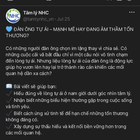
Tâm lý NHC
@
tamlynhc_vn
·
Jul 25
💙
 ĐÀN ÔNG TỰ ÁI – MẠNH MẼ HAY ĐANG ÂM THẦM TỔN 
THƯƠNG?
Có những người đàn ông chọn im lặng thay vì chia sẻ. Có 
những cuộc cãi vã bắt đầu chỉ vì một câu nói vô tình chạm 
đến lòng tự ái. Nhưng liệu lòng tự ái của đàn ông là động lực 
giúp họ vươn lên hay lại trở thành rào cản khiến các mối 
quan hệ dần xa cách?
📖
 Bài viết sẽ giúp bạn:
✔️
 Hiểu đúng về lòng tự ái ở nam giới dưới góc nhìn tâm lý.
✔️
 Nhận biết những biểu hiện thường gặp trong cuộc sống 
và tình yêu.
✔️
 Biết cách ứng xử tinh tế để hạn chế những tổn thương 
không đáng có.
✔️
 Xây dựng sự thấu hiểu và kết nối bền vững hơn trong 
các mối quan hệ.