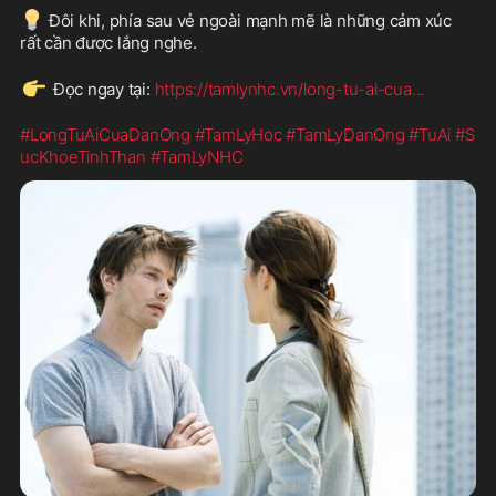
💡
 Đôi khi, phía sau vẻ ngoài mạnh mẽ là những cảm xúc 
rất cần được lắng nghe.
👉
 Đọc ngay tại: 
https://tamlynhc.vn/long-tu-ai-cua
...
#LongTuAiCuaDanOng
#TamLyHoc
#TamLyDanOng
#TuAi
#S
ucKhoeTinhThan
#TamLyNHC