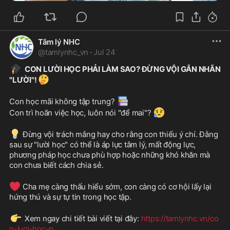
Tâm lý NHC
@
tamlynhc_vn
·
Jul 24
🎓
CON LƯỜI HỌC PHẢI LÀM SAO? ĐỪNG VỘI GẮN NHÃN 
🤔
"LƯỜI"! 
📚
Con học mãi không tập trung? 
😥
Con trì hoãn việc học, luôn nói "để mai"? 
💡
 Đừng vội trách mắng hay cho rằng con thiếu ý chí. Đằng 
sau sự "lười học" có thể là áp lực tâm lý, mất động lực, 
phương pháp học chưa phù hợp hoặc những khó khăn mà 
con chưa biết cách chia sẻ.
❤️
 Cha mẹ càng thấu hiểu sớm, con càng có cơ hội lấy lại 
hứng thú và sự tự tin trong học tập.
👉
 Xem ngay chi tiết bài viết tại đây: 
https://tamlynhc.vn/co
n-luoi-hoc-p
...