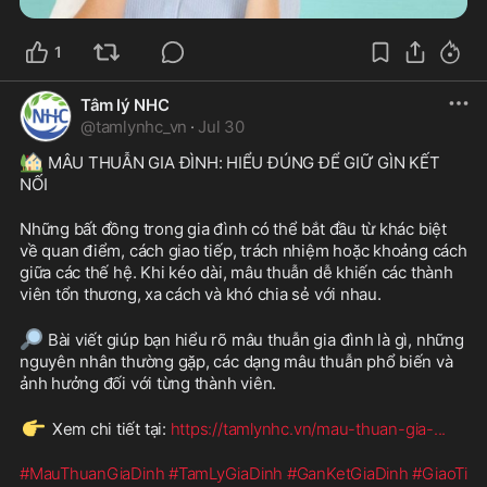
1
Tâm lý NHC
@
tamlynhc_vn
·
Jul 30
🏡
 MÂU THUẪN GIA ĐÌNH: HIỂU ĐÚNG ĐỂ GIỮ GÌN KẾT 
NỐI
Những bất đồng trong gia đình có thể bắt đầu từ khác biệt 
về quan điểm, cách giao tiếp, trách nhiệm hoặc khoảng cách 
giữa các thế hệ. Khi kéo dài, mâu thuẫn dễ khiến các thành 
viên tổn thương, xa cách và khó chia sẻ với nhau.
🔎
 Bài viết giúp bạn hiểu rõ mâu thuẫn gia đình là gì, những 
nguyên nhân thường gặp, các dạng mâu thuẫn phổ biến và 
ảnh hưởng đối với từng thành viên.
👉
 Xem chi tiết tại: 
https://tamlynhc.vn/mau-thuan-gia-
...
#MauThuanGiaDinh
#TamLyGiaDinh
#GanKetGiaDinh
#GiaoTi