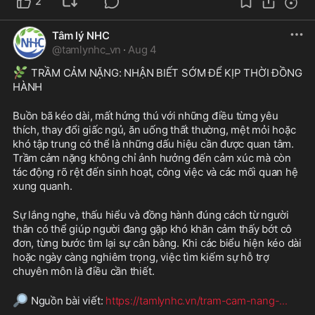
2
Tâm lý NHC
@
tamlynhc_vn
·
Aug 4
🌿
 TRẦM CẢM NẶNG: NHẬN BIẾT SỚM ĐỂ KỊP THỜI ĐỒNG 
HÀNH
Buồn bã kéo dài, mất hứng thú với những điều từng yêu 
thích, thay đổi giấc ngủ, ăn uống thất thường, mệt mỏi hoặc 
khó tập trung có thể là những dấu hiệu cần được quan tâm. 
Trầm cảm nặng không chỉ ảnh hưởng đến cảm xúc mà còn 
tác động rõ rệt đến sinh hoạt, công việc và các mối quan hệ 
xung quanh.
Sự lắng nghe, thấu hiểu và đồng hành đúng cách từ người 
thân có thể giúp người đang gặp khó khăn cảm thấy bớt cô 
đơn, từng bước tìm lại sự cân bằng. Khi các biểu hiện kéo dài 
hoặc ngày càng nghiêm trọng, việc tìm kiếm sự hỗ trợ 
chuyên môn là điều cần thiết.
🔎
 Nguồn bài viết: 
https://tamlynhc.vn/tram-cam-nang-
...