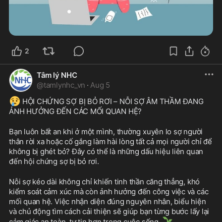
2
Tâm lý NHC
@
tamlynhc_vn
·
Aug 5
😢
 HỘI CHỨNG SỢ BỊ BỎ RƠI – NỖI SỢ ÂM THẦM ĐANG 
ẢNH HƯỞNG ĐẾN CÁC MỐI QUAN HỆ?
Bạn luôn bất an khi ở một mình, thường xuyên lo sợ người 
thân rời xa hoặc cố gắng làm hài lòng tất cả mọi người chỉ để 
không bị ghét bỏ? Đây có thể là những dấu hiệu liên quan 
đến hội chứng sợ bị bỏ rơi.
Nỗi sợ kéo dài không chỉ khiến tinh thần căng thẳng, khó 
kiểm soát cảm xúc mà còn ảnh hưởng đến công việc và các 
mối quan hệ. Việc nhận diện đúng nguyên nhân, biểu hiện 
và chủ động tìm cách cải thiện sẽ giúp bạn từng bước lấy lại 
🌱
cảm giác an toàn, tự tin hơn trong cuộc sống. 