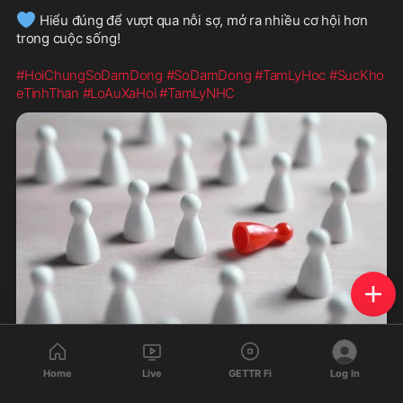
💙
 Hiểu đúng để vượt qua nỗi sợ, mở ra nhiều cơ hội hơn 
trong cuộc sống!
#HoiChungSoDamDong
#SoDamDong
#TamLyHoc
#SucKho
eTinhThan
#LoAuXaHoi
#TamLyNHC
Home
Live
GETTR Fi
Log In
1