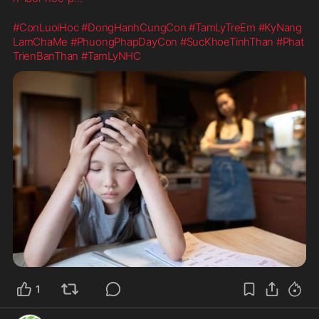
#ConLuoiHoc
#DongHanhCungCon
#TamLyTreEm
#KyNang
LamChaMe
#PhuongPhapDayCon
#SucKhoeTinhThan
#Phat
TrienBanThan
#TamLyNHC
1