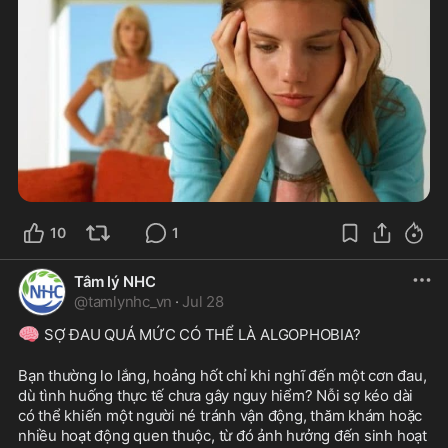
10
1
Tâm lý NHC
@
tamlynhc_vn
·
Jul 28
🧠
 SỢ ĐAU QUÁ MỨC CÓ THỂ LÀ ALGO­PHOBIA?
Bạn thường lo lắng, hoảng hốt chỉ khi nghĩ đến một cơn đau, 
dù tình huống thực tế chưa gây nguy hiểm? Nỗi sợ kéo dài 
có thể khiến một người né tránh vận động, thăm khám hoặc 
nhiều hoạt động quen thuộc, từ đó ảnh hưởng đến sinh hoạt 