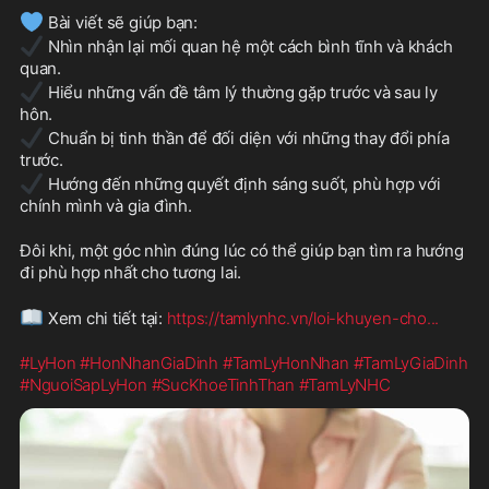
💙
 Bài viết sẽ giúp bạn:
✔️
 Nhìn nhận lại mối quan hệ một cách bình tĩnh và khách 
quan.
✔️
 Hiểu những vấn đề tâm lý thường gặp trước và sau ly 
hôn.
✔️
 Chuẩn bị tinh thần để đối diện với những thay đổi phía 
trước.
✔️
 Hướng đến những quyết định sáng suốt, phù hợp với 
chính mình và gia đình.
Đôi khi, một góc nhìn đúng lúc có thể giúp bạn tìm ra hướng 
đi phù hợp nhất cho tương lai.
📖
 Xem chi tiết tại: 
https://tamlynhc.vn/loi-khuyen-cho
...
#LyHon
#HonNhanGiaDinh
#TamLyHonNhan
#TamLyGiaDinh
#NguoiSapLyHon
#SucKhoeTinhThan
#TamLyNHC