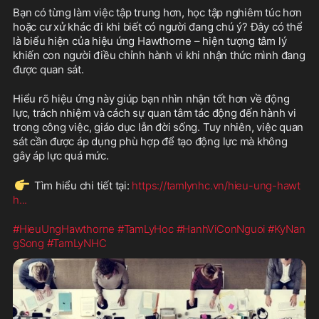
Bạn có từng làm việc tập trung hơn, học tập nghiêm túc hơn 
hoặc cư xử khác đi khi biết có người đang chú ý? Đây có thể 
là biểu hiện của hiệu ứng Hawthorne – hiện tượng tâm lý 
khiến con người điều chỉnh hành vi khi nhận thức mình đang 
được quan sát.
Hiểu rõ hiệu ứng này giúp bạn nhìn nhận tốt hơn về động 
lực, trách nhiệm và cách sự quan tâm tác động đến hành vi 
trong công việc, giáo dục lẫn đời sống. Tuy nhiên, việc quan 
sát cần được áp dụng phù hợp để tạo động lực mà không 
gây áp lực quá mức.
👉
 Tìm hiểu chi tiết tại: 
https://tamlynhc.vn/hieu-ung-hawt
h
...
#HieuUngHawthorne
#TamLyHoc
#HanhViConNguoi
#KyNan
gSong
#TamLyNHC