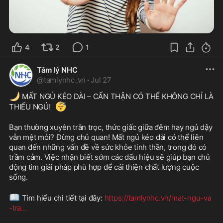
4
2
1
Tâm lý NHC
@
tamlynhc_vn
·
Jul 27
🌙
 MẤT NGỦ KÉO DÀI – CẨN THẬN CÓ THỂ KHÔNG CHỈ LÀ 
😴
THIẾU NGỦ! 
Bạn thường xuyên trằn trọc, thức giấc giữa đêm hay ngủ dậy 
vẫn mệt mỏi? Đừng chủ quan! Mất ngủ kéo dài có thể liên 
quan đến những vấn đề về sức khỏe tinh thần, trong đó có 
trầm cảm. Việc nhận biết sớm các dấu hiệu sẽ giúp bạn chủ 
động tìm giải pháp phù hợp để cải thiện chất lượng cuộc 
sống.
📖
 Tìm hiểu chi tiết tại đây: 
https://tamlynhc.vn/mat-ngu-va
-tra
...