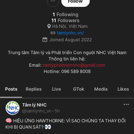
Follow
1
Following
11
Followers
Hà Nội, Việt Nam
tamlynhc.vn/
Joined
August 2022
Trung tâm Tâm lý và Phát triển Con người NHC Việt Nam

Thông tin liên hệ:

Email: 
tamlyphattriennhc@gmail.com
Hotline: 096 589 8008
Posts
Replies
Live
GTok
Media
Likes
Tâm lý NHC
@
tamlynhc_vn
·
5h
🧠
 HIỆU ỨNG HAWTHORNE: VÌ SAO CHÚNG TA THAY ĐỔI 
👀
KHI BỊ QUAN SÁT? 