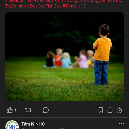
#TreNhutNhat
#TreThieuTuTin
#DongHanhCungCon
#TamLy
TreEm
#NuoiDayConTichCuc
#TamLyNHC
1
Tâm lý NHC