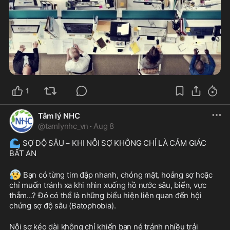
1
Tâm lý NHC
@
tamlynhc_vn
·
Aug 8
🌊
 SỢ ĐỘ SÂU – KHI NỖI SỢ KHÔNG CHỈ LÀ CẢM GIÁC 
BẤT AN
😰
 Bạn có từng tim đập nhanh, chóng mặt, hoảng sợ hoặc 
chỉ muốn tránh xa khi nhìn xuống hồ nước sâu, biển, vực 
thẳm...? Đó có thể là những biểu hiện liên quan đến hội 
chứng sợ độ sâu (Batophobia).
Nỗi sợ kéo dài không chỉ khiến bạn né tránh nhiều trải 