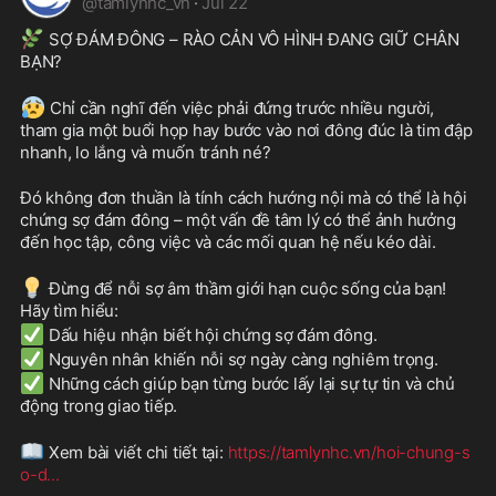
@
tamlynhc_vn
·
Jul 22
🌿
 SỢ ĐÁM ĐÔNG – RÀO CẢN VÔ HÌNH ĐANG GIỮ CHÂN 
BẠN?
😰
 Chỉ cần nghĩ đến việc phải đứng trước nhiều người, 
tham gia một buổi họp hay bước vào nơi đông đúc là tim đập 
nhanh, lo lắng và muốn tránh né?
Đó không đơn thuần là tính cách hướng nội mà có thể là hội 
chứng sợ đám đông – một vấn đề tâm lý có thể ảnh hưởng 
đến học tập, công việc và các mối quan hệ nếu kéo dài.
💡
 Đừng để nỗi sợ âm thầm giới hạn cuộc sống của bạn! 
Hãy tìm hiểu:
✅
 Dấu hiệu nhận biết hội chứng sợ đám đông.
✅
 Nguyên nhân khiến nỗi sợ ngày càng nghiêm trọng.
✅
 Những cách giúp bạn từng bước lấy lại sự tự tin và chủ 
động trong giao tiếp.
📖
 Xem bài viết chi tiết tại: 
https://tamlynhc.vn/hoi-chung-s
o-d
...