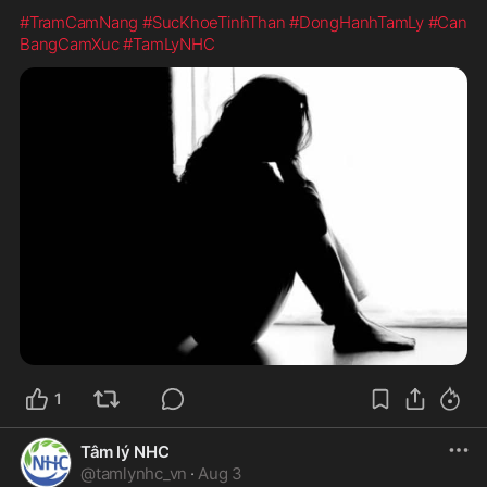
#TramCamNang
#SucKhoeTinhThan
#DongHanhTamLy
#Can
BangCamXuc
#TamLyNHC
1
Tâm lý NHC
@
tamlynhc_vn
·
Aug 3