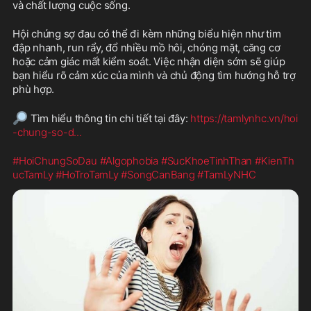
và chất lượng cuộc sống.
Hội chứng sợ đau có thể đi kèm những biểu hiện như tim 
đập nhanh, run rẩy, đổ nhiều mồ hôi, chóng mặt, căng cơ 
hoặc cảm giác mất kiểm soát. Việc nhận diện sớm sẽ giúp 
bạn hiểu rõ cảm xúc của mình và chủ động tìm hướng hỗ trợ 
phù hợp.
🔎
 Tìm hiểu thông tin chi tiết tại đây: 
https://tamlynhc.vn/hoi
-chung-so-d
...
#HoiChungSoDau
#Algophobia
#SucKhoeTinhThan
#KienTh
ucTamLy
#HoTroTamLy
#SongCanBang
#TamLyNHC