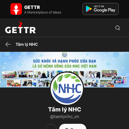
Tâm lý NHC on GETTR - Profile and Posts
GETTR
Trung tâm Tâm lý và Phát triển Con người NHC Việt Nam Thông tin
liên hệ: Email: tamlyphattriennhc@gmail.com Hotline: ...
A Marketplace of Ideas
Tâm lý NHC
Tâm lý NHC
@tamlynhc_vn