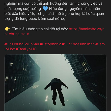
nghiệm mà còn có thể ảnh hưởng đến tâm lý, công việc và 
💙
chất lượng cuộc sống. 
 Hiểu đúng nguyên nhân, nhận 
biết dấu hiệu và lựa chọn cách hỗ trợ phù hợp là bước quan 
trọng để từng bước kiểm soát nỗi sợ.
👉
 Tìm hiểu thông tin chi tiết tại đây: 
https://tamlynhc.vn/h
oi-chung-so-d
...
#HoiChungSoDoSau
#Batophobia
#SucKhoeTinhThan
#Tam
LyHoc
#TamLyNHC