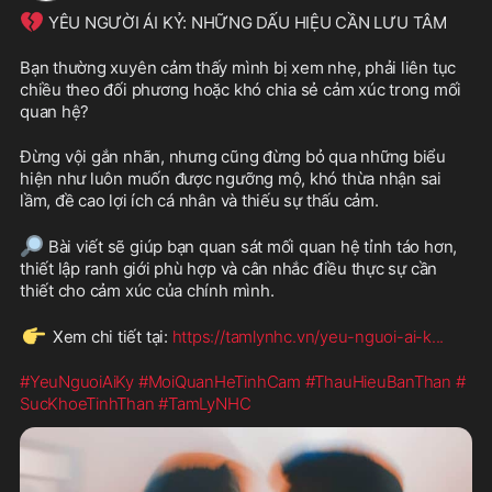
💔
 YÊU NGƯỜI ÁI KỶ: NHỮNG DẤU HIỆU CẦN LƯU TÂM
Bạn thường xuyên cảm thấy mình bị xem nhẹ, phải liên tục 
chiều theo đối phương hoặc khó chia sẻ cảm xúc trong mối 
quan hệ?
Đừng vội gắn nhãn, nhưng cũng đừng bỏ qua những biểu 
hiện như luôn muốn được ngưỡng mộ, khó thừa nhận sai 
lầm, đề cao lợi ích cá nhân và thiếu sự thấu cảm.
🔎
 Bài viết sẽ giúp bạn quan sát mối quan hệ tỉnh táo hơn, 
thiết lập ranh giới phù hợp và cân nhắc điều thực sự cần 
thiết cho cảm xúc của chính mình.
👉
 Xem chi tiết tại: 
https://tamlynhc.vn/yeu-nguoi-ai-k
...
#YeuNguoiAiKy
#MoiQuanHeTinhCam
#ThauHieuBanThan
#
SucKhoeTinhThan
#TamLyNHC