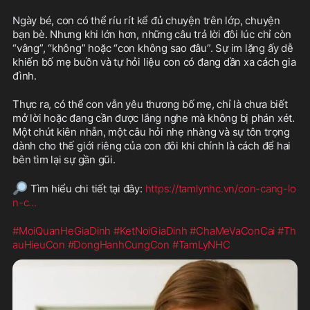
Ngày bé, con có thể ríu rít kể đủ chuyện trên lớp, chuyện 
bạn bè. Nhưng khi lớn hơn, những câu trả lời đôi lúc chỉ còn 
“vâng”, “không” hoặc “con không sao đâu”. Sự im lặng ấy dễ 
khiến bố mẹ buồn và tự hỏi liệu con có đang dần xa cách gia 
đình.
Thực ra, có thể con vẫn yêu thương bố mẹ, chỉ là chưa biết 
mở lời hoặc đang cần được lắng nghe mà không bị phán xét. 
Một chút kiên nhẫn, một câu hỏi nhẹ nhàng và sự tôn trọng 
dành cho thế giới riêng của con đôi khi chính là cách để hai 
bên tìm lại sự gần gũi.
🔎
 Tìm hiểu chi tiết tại đây: 
https://tamlynhc.vn/con-cang-lo
n-c
...
#MoiQuanHeGiaDinh
#KetNoiGiaDinh
#ChaMeVaConCai
#Th
auHieuCon
#DongHanhCungCon
#TamLyNHC