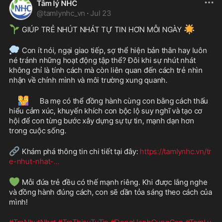
Tâm lý NHC
@
tamlynhc_vn
·
Jul 23
🌱
🌟
 GIÚP TRẺ NHÚT NHÁT TỰ TIN HƠN MỖI NGÀY 
💭
 Con ít nói, ngại giao tiếp, sợ thể hiện bản thân hay luôn 
né tránh những hoạt động tập thể? Đôi khi sự nhút nhát 
không chỉ là tính cách mà còn liên quan đến cách trẻ nhìn 
nhận về chính mình và môi trường xung quanh.
👨‍👩‍👧
 Ba mẹ có thể đồng hành cùng con bằng cách thấu 
hiểu cảm xúc, khuyến khích con bộc lộ suy nghĩ và tạo cơ 
hội để con từng bước xây dựng sự tự tin, mạnh dạn hơn 
trong cuộc sống.
🔗
 Khám phá thông tin chi tiết tại đây: 
https://tamlynhc.vn/tr
e-nhut-nhat-
...
💚
 Mỗi đứa trẻ đều có thế mạnh riêng. Khi được lắng nghe 
và đồng hành đúng cách, con sẽ dần tỏa sáng theo cách của 
mình!