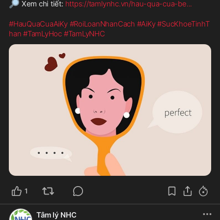
🔎
 Xem chi tiết: 
https://tamlynhc.vn/hau-qua-cua-be
...
#HauQuaCuaAiKy
#RoiLoanNhanCach
#AiKy
#SucKhoeTinhT
han
#TamLyHoc
#TamLyNHC
1
Tâm lý NHC