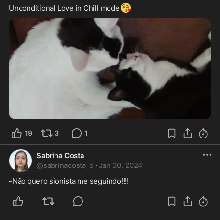
😘
Unconditional Love in Chill mode
19
3
1
Sabrina Costa
@
sabrinacosta_d
·
Jan 30, 2024
-Não quero sionista me seguindo!!!!