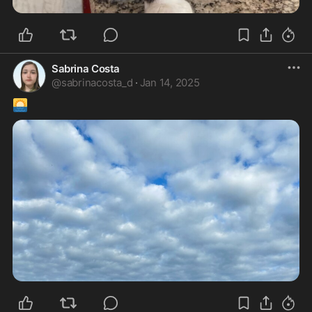
Sabrina Costa
@
sabrinacosta_d
·
Jan 14, 2025
🌅