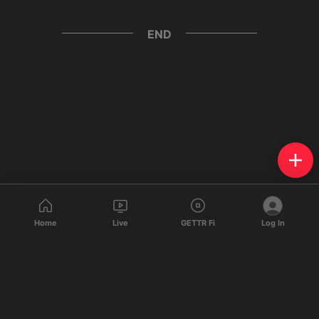
END
Home
Live
GETTR Fi
Log In