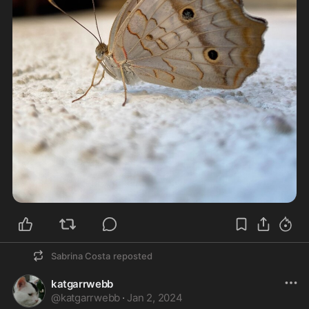
Sabrina Costa
reposted
katgarrwebb
@
katgarrwebb
·
Jan 2, 2024