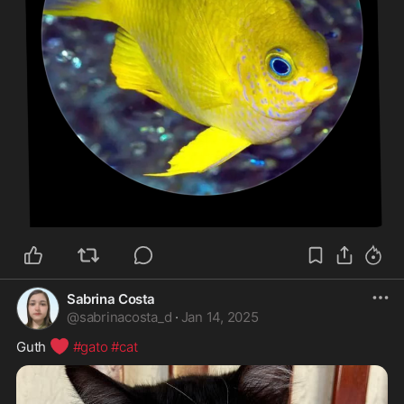
Sabrina Costa
@
sabrinacosta_d
·
Jan 14, 2025
❤️
Guth 
#gato
#cat