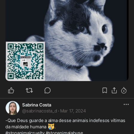
Sabrina Costa
@
sabrinacosta_d
·
Mar 17, 2024
-Que Deus guarde a alma desse animais indefesos vítimas 
😿
da maldade humana 
.
#stopanimalcruelty #stopanimalabuse 