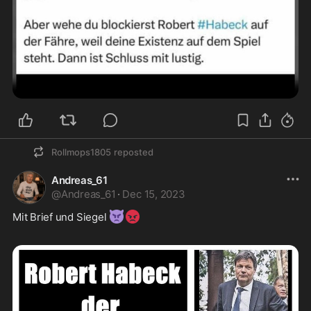
Rollmops1805
reposted
Andreas_61
@
Andreas_61
·
Dec 15, 2023
👿
😡
Mit Brief und Siegel 