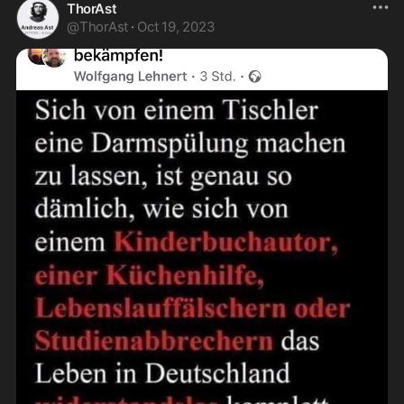
ThorAst
@
ThorAst
·
Oct 19, 2023