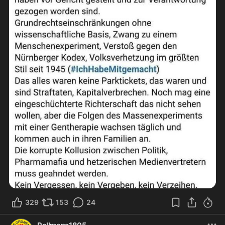
329
153
24