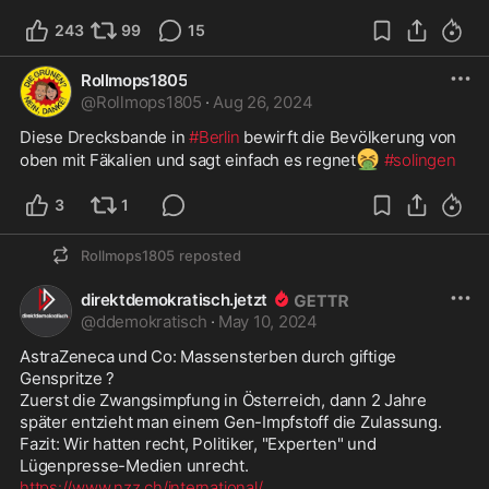
243
99
15
Rollmops1805
@
Rollmops1805
·
Aug 26, 2024
Diese Drecksbande in 
#Berlin
 bewirft die Bevölkerung von 
🤮
oben mit Fäkalien und sagt einfach es regnet
#solingen
3
1
Rollmops1805
reposted
direktdemokratisch.jetzt
@
ddemokratisch
·
May 10, 2024
AstraZeneca und Co: Massensterben durch giftige 
Genspritze ?

Zuerst die Zwangsimpfung in Österreich, dann 2 Jahre 
später entzieht man einem Gen-Impfstoff die Zulassung. 

Fazit: Wir hatten recht, Politiker, "Experten" und 
https://www.nzz.ch/international/
...