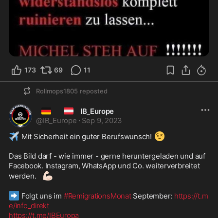
173
69
11
Rollmops1805
reposted
🇩🇪
🇦🇹
IB_Europe
@
IB_Europe
·
Sep 9, 2023
✈️
😉
 Mit Sicherheit ein guter Berufswunsch! 
Das Bild darf - wie immer - gerne heruntergeladen und auf 
Facebook. Instagram, WhatsApp und Co. weiterverbreitet 
💪🏻
werden. 
➡️
 Folgt uns im 
#RemigrationsMonat
 September: 
https://t.m
e/info_direkt
https://t.me/IBEuropa