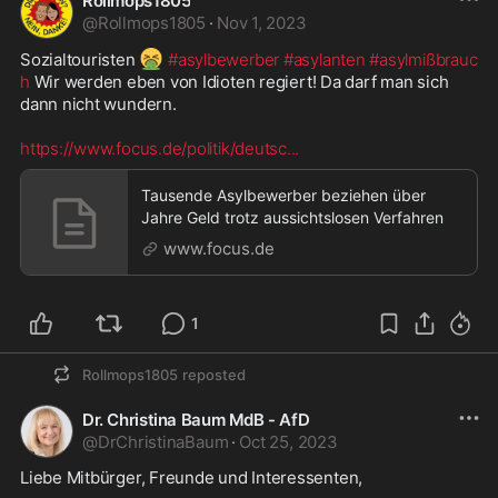
Rollmops1805
@
Rollmops1805
·
Nov 1, 2023
🤮
Sozialtouristen 
#asylbewerber
#asylanten
#asylmißbrauc
h
 Wir werden eben von Idioten regiert! Da darf man sich 
dann nicht wundern.  

https://www.focus.de/politik/deutsc
...
Tausende Asylbewerber beziehen über
Jahre Geld trotz aussichtslosen Verfahren
www.focus.de
1
Rollmops1805
reposted
Dr. Christina Baum MdB - AfD
@
DrChristinaBaum
·
Oct 25, 2023
Liebe Mitbürger, Freunde und Interessenten,
