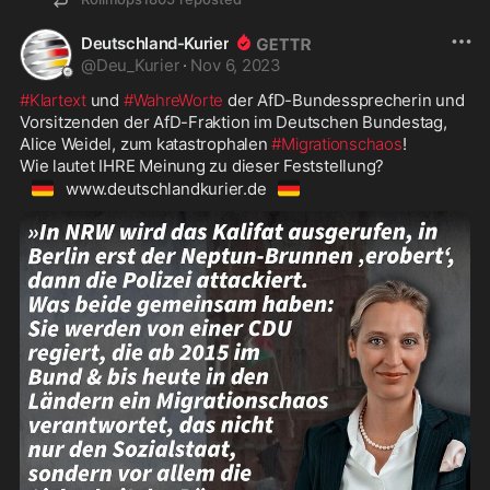
Deutschland-Kurier
@
Deu_Kurier
·
Nov 6, 2023
#Klartext
 und 
#WahreWorte
 der AfD-Bundessprecherin und 
Vorsitzenden der AfD-Fraktion im Deutschen Bundestag, 
Alice Weidel, zum katastrophalen 
#Migrationschaos
! 

🇩🇪
🇩🇪
www.deutschlandkurier.de