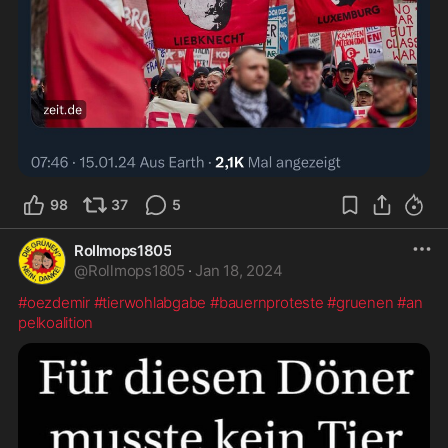
98
37
5
Rollmops1805
@
Rollmops1805
·
Jan 18, 2024
#oezdemir
#tierwohlabgabe
#bauernproteste
#gruenen
#an
pelkoalition