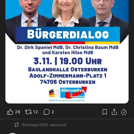
26
12
2
Rollmops1805
reposted