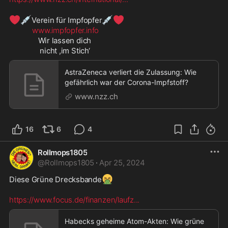
❤️
💉
💉
❤️
Verein für Impfopfer
www.impfopfer.info
               Wir lassen dich

                nicht ,im Stich‘
AstraZeneca verliert die Zulassung: Wie
gefährlich war der Corona-Impfstoff?
www.nzz.ch
16
6
4
Rollmops1805
@
Rollmops1805
·
Apr 25, 2024
🤮
Diese Grüne Drecksbande
https://www.focus.de/finanzen/laufz
...
Habecks geheime Atom-Akten: Wie grüne