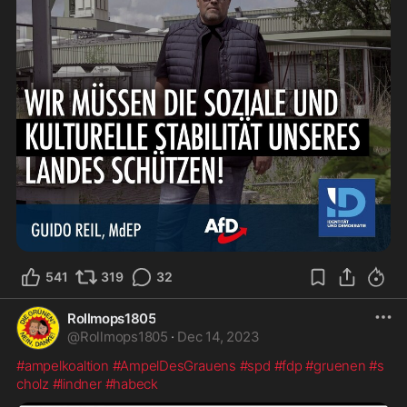
541
319
32
Rollmops1805
@
Rollmops1805
·
Dec 14, 2023
#ampelkoaltion
#AmpelDesGrauens
#spd
#fdp
#gruenen
#s
cholz
#lindner
#habeck