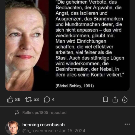
86
53
4
Rollmops1805
reposted
henning rosenbusch
@
h_rosenbusch
·
Jan 15, 2024