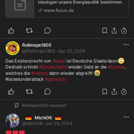
Ideologen unsere Energiepolitik bestimmen
www.focus.de
Rollmops1805
@
Rollmops1805
·
Apr 25, 2024
🙄
Das Existenzrecht von 
#israel
 ist Deutsche Staatsräson
Deshalb schickt 
#Deutschland
 wieder Geld an die 
#Unrwa
 , 
🤮
welches die 
#Hamas
 dann wieder abgreift! 
#israelunderattack 
#gazastrip
Rollmops1805
reposted
🇩🇪
🇩🇪
Michi06
@
Michi06
·
Jan 24, 2024
❤️
❤️
❤️