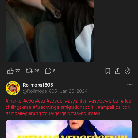
1:15
72
25
5
Rollmops1805
@
Rollmops1805
·
Jan 25, 2024
#merkel
#cdu
#csu
#soeder
#asylanten
#asylbewerber
#flue
chtlingskrise
#fluechtlinge
#migrationspolitik
#ampelkoalition
#ampelregierung
#buergergeld
#asyltouristen