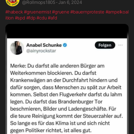
@
Rollmops1805
·
Jan 6, 2024
#habeck
#gruenermist
#gruene
#bauernproteste
#ampelkoal
ition
#spd
#fdp
#cdu
#afd