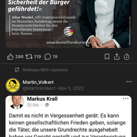
286
119
19
Rollmops1805
reposted
Martin_Volkert
@
MartinVolkert
·
Nov 5, 2023