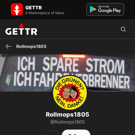
Rollmops1805 on GETTR - Profile and Posts
GETTR
#patriot #konservativ #atheist #gruenerMist #impfgegner
A Marketplace of Ideas
#lauterbachmussweg #impfteuchinsknie #Trump 👍
Rollmops1805
Rollmops1805
@Rollmops1805