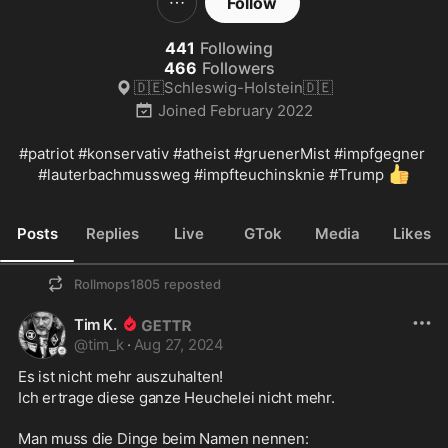
Follow
441
Following
466
Followers
🇩🇪Schleswig-Holstein🇩🇪
Joined
February 2022
#patriot
#konservativ
#atheist
#gruenerMist
#impfgegner
👍
#lauterbachmussweg
#impfteuchinsknie
#Trump
Posts
Replies
Live
GTok
Media
Likes
Rollmops1805
reposted
Tim K.
@
tim_k
·
Aug 27, 2024
Es ist nicht mehr auszuhalten!
Ich ertrage diese ganze Heuchelei nicht mehr.
Man muss die Dinge beim Namen nennen: