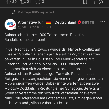
39
21
3
Rollmops1805
reposted
🇩🇪
Alternative für
Deutschland
@
AfD
·
Oct 18, 2023
Aufmarsch mit über 1000 Teilnehmern: Palästina-
Randalierer abschieben! 

In der Nacht zum Mittwoch wurde der Nahost-Konflikt auf 
unseren Straßen ausgetragen: Palästina-Sympathisanten 
bewarfen in Berlin Polizisten und Feuerwehrleute mit 
Flaschen und Steinen. Mehr als 1000 Teilnehmer 
versammelten sich zu einem pro-palästinensischen 
Aufmarsch am Brandenburger Tor – die Polizei musste 
Reizgas einsetzen, nachdem sie von einem gewaltbereiten 
Mob angegriffen wurde. Unbekannte warfen zudem zwei 
Molotov-Cocktails in Richtung einer Synagoge. Bereits am 
Sonntag versammelten sich trotz Versammlungsverbot 
rund 1200 Migranten am Potsdamer Platz, um gegen Israel 
zu hetzen und „Allahu Akbar“ zu brüllen.
