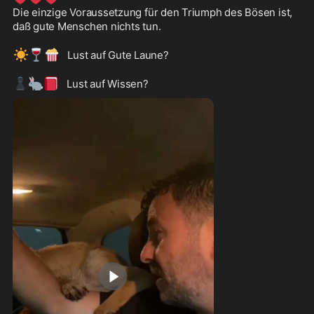
Die einzige Voraussetzung für den Triumph des Bösen ist, 
daß gute Menschen nichts tun.

☀️
🍷
🍿
   Lust auf Gute Laune? 

♟️
🐇
📕
   Lust auf Wissen?