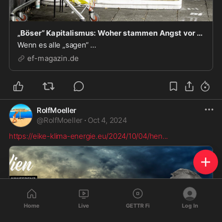
„Böser“ Kapitalismus: Woher stammen Angst vor der und Hass auf die Marktwirtschaft? – Teil 2
Wenn es alle „sagen“ …
ef-magazin.de
RolfMoeller
@
RolfMoeller
·
Oct 4, 2024
https://eike-klima-energie.eu/2024/10/04/hen
...
Home
Live
GETTR Fi
Log In