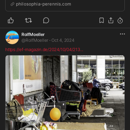
erneut schmerzvoll vor Augen geführt: Die
philosophia-perennis.com
Hoffnungen, die wohl die meisten Deutschen nach
dem Fall der Mauer hegten, wurden nicht nur
enttäuscht, sond...
RolfMoeller
@
RolfMoeller
·
Oct 4, 2024
https://ef-magazin.de/2024/10/04/213
...