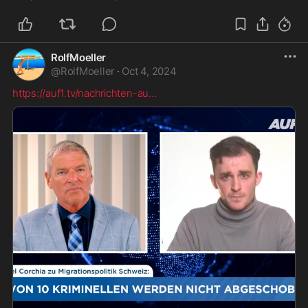
RolfMoeller
@
RolfMoeller
·
Oct 4, 2024
https://auf1.tv/nachrichten-au
...