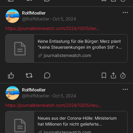
RolfMoeller
@
RolfMoeller
·
Oct 5, 2024
https://journalistenwatch.com/2024/10/05/kei
...
Keine Entlastung für die Bürger: Merz plant
"keine Steuersenkungen im großen Stil" »
Journalistenwatch,Keine Entlastung für die
journalistenwatch.com
Bürger: Merz plant "keine Steuersenkungen
im großen Stil"
RolfMoeller
@
RolfMoeller
·
Oct 5, 2024
https://journalistenwatch.com/2024/10/05/neu
...
Neues aus der Corona-Hölle: Ministerium
hat Millionen für nicht gelieferte
Beatmungsgeräte bezahlt »
journalistenwatch.com