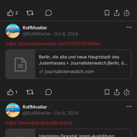
nichts zu sehen!
2
RolfMoeller
@
RolfMoeller
·
Oct 6, 2024
https://journalistenwatch.com/2024/10/06/ber
...
Berlin, die alte und neue Hauptstadt des
Judenhasses » Journalistenwatch,Berlin, die
alte und neue Hauptstadt des Judenhasses
journalistenwatch.com
1
RolfMoeller
@
RolfMoeller
·
Oct 6, 2024
https://www.bild.de/politik/inland
...
Islamisten-Skandal: Imam-Ausbildung