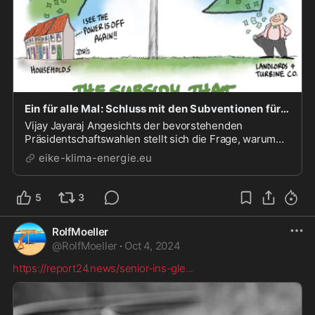
Ein für alle Mal: Schluss mit den Subventionen für „grüne“ Energie! - EIKE - Europäisches Institut für Klima & Energie
Vijay Jayaraj Angesichts der bevorstehenden
Präsidentschaftswahlen stellt sich die Frage, warum
die USA weiterhin Milliardenbeträge zur „Abwendung“
eike-klima-energie.eu
einer erfundenen Klimakrise an Länder verschenken,
die kaum Interesse daran haben, sich an dieser Scha...
5
3
RolfMoeller
@
RolfMoeller
·
Oct 4, 2024
https://report24.news/senior-ins-gle
...