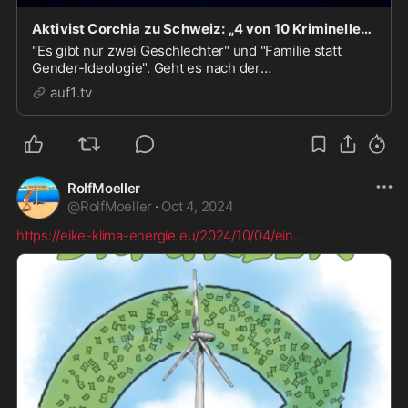
Aktivist Corchia zu Schweiz: „4 von 10 Kriminellen werden nicht abgeschoben“
"Es gibt nur zwei Geschlechter" und "Familie statt
Gender-Ideologie". Geht es nach der
Staatsanwaltschaft Zürich, handelt es sich bei diesen
auf1.tv
Parolen um "Rassendiskriminierung". Das steht
jedenfalls in den Strafbefehlen, die jüngst sechs
Aktivisten de...
RolfMoeller
@
RolfMoeller
·
Oct 4, 2024
https://eike-klima-energie.eu/2024/10/04/ein
...