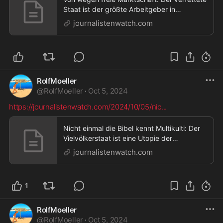
Staat ist der größte Arbeitgeber in
Deutschland » Journalistenwatch,Von
journalistenwatch.com
wegen freie Marktschaft: Der verfettete
Staat ist der größte Arbeitgeber in
Deutschland
RolfMoeller
@
RolfMoeller
·
Oct 5, 2024
https://journalistenwatch.com/2024/10/05/nic
...
Nicht einmal die Bibel kennt Multikulti: Der
Vielvölkerstaat ist eine Utopie der
Orientierungslosen! »
journalistenwatch.com
Journalistenwatch,Nicht einmal die Bibel
kennt Multikulti: Der Vielvölkerstaat ist eine
Utopie der Orientierungslosen!
1
RolfMoeller
@
RolfMoeller
·
Oct 5, 2024