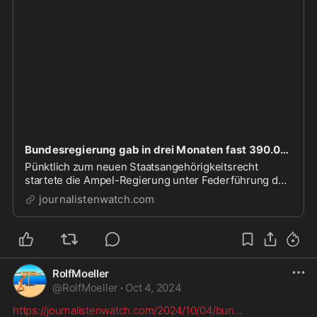
Bundesregierung gab in drei Monaten fast 390.000 Euro für Werbekampagne für den deutschen Pass aus » Journalistenwatch,Bundesregierung gab in drei Monaten fast 390.000 Euro für Werbekampagne für den deutschen Pass aus
Pünktlich zum neuen Staatsangehörigkeitsrecht
startete die Ampel-Regierung unter Federführung der
SPD-Funktionärin Reem Alabali-Radovan, Beauftragte
journalistenwatch.com
der
RolfMoeller
@
RolfMoeller
·
Oct 4, 2024
https://journalistenwatch.com/2024/10/04/bun
...