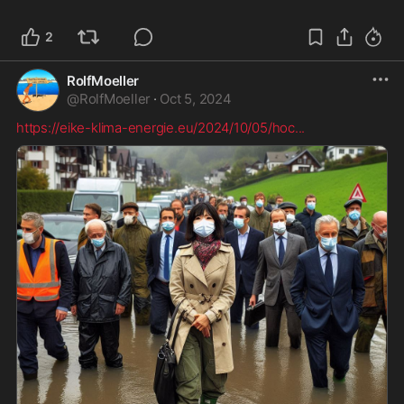
2
RolfMoeller
@
RolfMoeller
·
Oct 5, 2024
https://eike-klima-energie.eu/2024/10/05/hoc
...