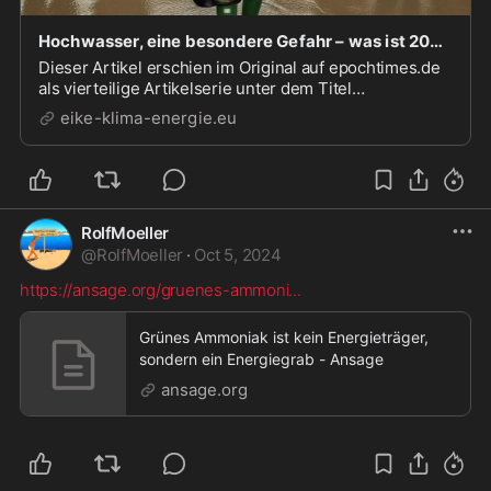
Hochwasser, eine besondere Gefahr – was ist 2021 passiert und was nicht? (Teil 2) - EIKE - Europäisches Institut für Klima & Energie
Dieser Artikel erschien im Original auf epochtimes.de
als vierteilige Artikelserie unter dem Titel
„Hochwasser, eine besondere Gefahr“.
eike-klima-energie.eu
Zweitveröffentlichung mit freundlicher Genehmigung
der Autoren. Baden-Württemberg, Bayern, Rheinland-
Pfalz und das...
RolfMoeller
@
RolfMoeller
·
Oct 5, 2024
https://ansage.org/gruenes-ammoni
...
Grünes Ammoniak ist kein Energieträger,
sondern ein Energiegrab - Ansage
ansage.org