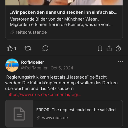
„Wir packen den dann und stechen ihn einfach ab“ - reitschuster.de
Verstörende Bilder von der Münchner Wiesn.
Migranten erklären frei in die Kamera, was sie vom
deutschen Rechtsstaat halten und welchem Frauenbild
reitschuster.de
sie folgen. Die Szenen sind mehr als nur ein
Alarmsignal – sie sind ein Fanal für unser Land! Von Kai
Re...
1
RolfMoeller
@
RolfMoeller
·
Oct 5, 2024
 Regierungskritik kann jetzt als „Hassrede“ gelöscht 
werden: Die Kulturkämpfer der Ampel wollen das Denken 
überwachen und das Netz säubern
https://www.nius.de/kommentar/regi
...
ERROR: The request could not be satisfied
www.nius.de