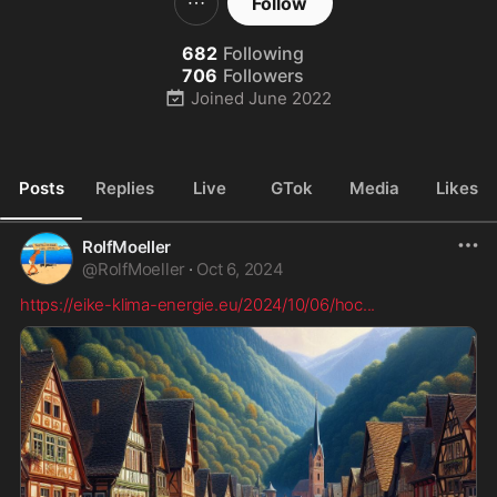
Follow
682
Following
706
Followers
Joined
June 2022
Posts
Replies
Live
GTok
Media
Likes
RolfMoeller
@
RolfMoeller
·
Oct 6, 2024
https://eike-klima-energie.eu/2024/10/06/hoc
...