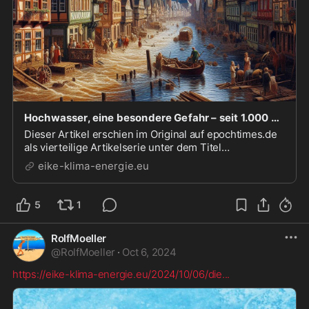
Hochwasser, eine besondere Gefahr – seit 1.000 Jahren dokumentiert (Teil 3) - EIKE - Europäisches Institut für Klima & Energie
Dieser Artikel erschien im Original auf epochtimes.de
als vierteilige Artikelserie unter dem Titel
„Hochwasser, eine besondere Gefahr“.
eike-klima-energie.eu
Zweitveröffentlichung mit freundlicher Genehmigung
der Autoren. Von Klaus H. Richardt und Tim Sumpf
Baden-Württemb...
5
1
RolfMoeller
@
RolfMoeller
·
Oct 6, 2024
https://eike-klima-energie.eu/2024/10/06/die
...