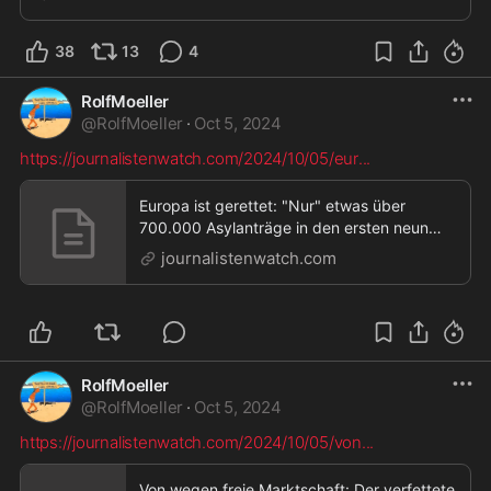
"Flintenweib". Strack-Zimmermann zeigte die
Rentnerin an, es folgte ein Strafbefehl mit einer
Geldstrafe von 75...
38
13
4
RolfMoeller
@
RolfMoeller
·
Oct 5, 2024
https://journalistenwatch.com/2024/10/05/eur
...
Europa ist gerettet: "Nur" etwas über
700.000 Asylanträge in den ersten neun
Monaten dieses Jahres »
journalistenwatch.com
Journalistenwatch,Europa ist gerettet: "Nur"
etwas über 700.000 Asylanträge in den
ersten neun Monaten dieses Jahres
RolfMoeller
@
RolfMoeller
·
Oct 5, 2024
https://journalistenwatch.com/2024/10/05/von
...
Von wegen freie Marktschaft: Der verfettete