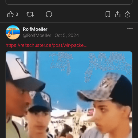
3
RolfMoeller
@
RolfMoeller
·
Oct 5, 2024
https://reitschuster.de/post/wir-packe
...