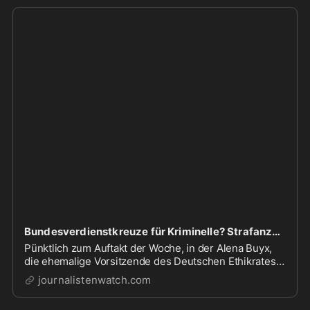
Bundesverdienstkreuze für Kriminelle? Strafanzeige gegen Alena Buyx » Journalistenwatch,Bundesverdienstkreuze für Kriminelle? Strafanzeige gegen Alena Buyx
Pünktlich zum Auftakt der Woche, in der Alena Buyx,
die ehemalige Vorsitzende des Deutschen Ethikrates,
das Bundesverdienstkreuz verliehen bekam, erstattete
journalistenwatch.com