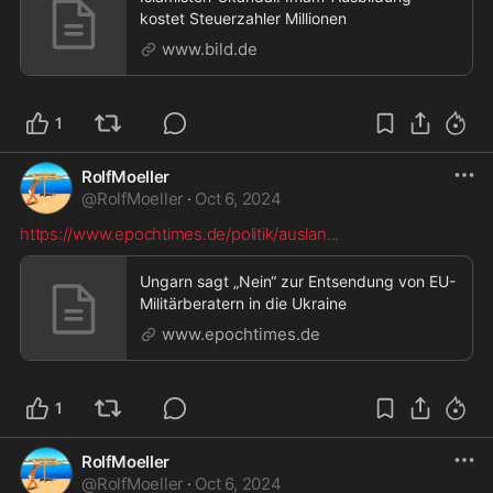
kostet Steuerzahler Millionen
www.bild.de
1
RolfMoeller
@
RolfMoeller
·
Oct 6, 2024
https://www.epochtimes.de/politik/auslan
...
Ungarn sagt „Nein“ zur Entsendung von EU-
Militärberatern in die Ukraine
www.epochtimes.de
1
RolfMoeller
@
RolfMoeller
·
Oct 6, 2024