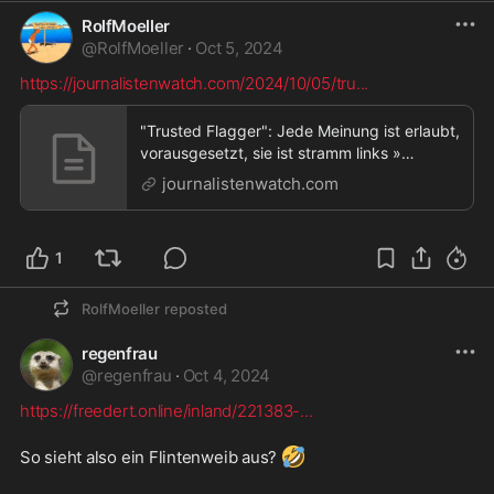
RolfMoeller
@
RolfMoeller
·
Oct 5, 2024
https://journalistenwatch.com/2024/10/05/tru
...
"Trusted Flagger": Jede Meinung ist erlaubt,
vorausgesetzt, sie ist stramm links »
Journalistenwatch,"Trusted Flagger": Jede
journalistenwatch.com
Meinung ist erlaubt, vorausgesetzt, sie ist
stramm links
1
RolfMoeller
reposted
regenfrau
@
regenfrau
·
Oct 4, 2024
https://freedert.online/inland/221383-
...
🤣
So sieht also ein Flintenweib aus? 