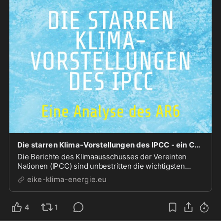
Die starren Klima-Vorstellungen des IPCC - ein CLINTEL-Buch! - EIKE - Europäisches Institut für Klima & Energie
Die Berichte des Klimaausschusses der Vereinten
Nationen (IPCC) sind unbestritten die wichtigsten
Dokumente für die internationale Klimapolitik. Alle
eike-klima-energie.eu
Länder der Welt richten ihre Klimapolitik auf deren
Ergebnisse aus. Die Clintel Foundation, gegründe...
4
1