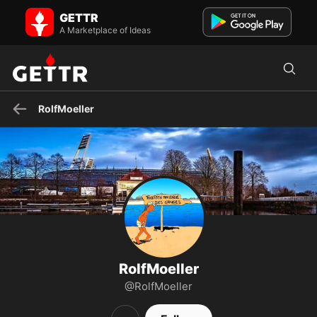
RolfMoeller on GETTR - Profile and Posts
GETTR
Visit RolfMoeller's profile on GETTR. View their posts, photos, videos,
and connect with them on the social platform.
A Marketplace of Ideas
RolfMoeller
RolfMoeller
@RolfMoeller