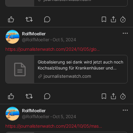
Journalistenwatch,Neues aus der Corona-
Hölle: Ministerium hat Millionen für nicht
gelieferte Beatmungsgeräte bezahlt
RolfMoeller
@
RolfMoeller
·
Oct 5, 2024
https://journalistenwatch.com/2024/10/05/glo
...
Globalisierung sei dank wird jetzt auch noch
Kochsalzlösung für Krankenhäuser und
Praxen knapp »
journalistenwatch.com
Journalistenwatch,Globalisierung sei dank
wird jetzt auch noch Kochsalzlösung für
Krankenhäuser und Praxen knapp
RolfMoeller
@
RolfMoeller
·
Oct 5, 2024
https://journalistenwatch.com/2024/10/05/mas
...