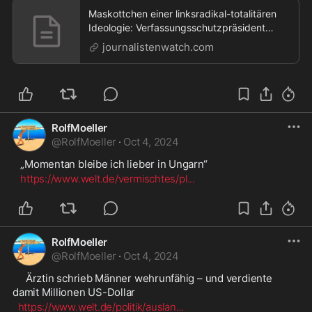
Maskottchen einer linksradikal-totalitären
Ideologie: Verfassungsschutzpräsident
Haldenwang immer unterirdischer »
journalistenwatch.com
Journalistenwatch,Maskottchen einer
linksradikal-totalitären Ideologie:
Verfassungsschutzpräsident Haldenwang
immer unterirdischer
RolfMoeller
@
RolfMoeller
·
Oct 4, 2024
   „Momentan bleibe ich lieber in Ungarn“
https://www.welt.de/vermischtes/pl
...
RolfMoeller
@
RolfMoeller
·
Oct 4, 2024
     Ärztin schrieb Männer wehrunfähig – und verdiente 
damit Millionen US-Dollar
https://www.welt.de/politik/auslan
...