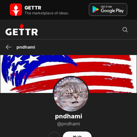
pndhami 在 GETTR - 个人资料和帖子 on GETTR
GETTR
American 🇺🇸 Patriot, Bible Believer, Contituional Concervitive, Live
The marketplace of ideas.
Free or Die.
pndhami
pndhami
@pndhami