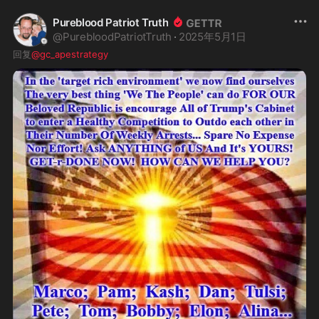
Pureblood Patriot Truth
@
PurebloodPatriotTruth
·
2025年5月1日
回复
@gc_apestrategy