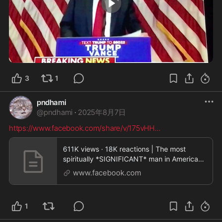
0:31
3
1
pndhami
@
pndhami
·
2025年8月7日
https://www.facebook.com/share/v/175vHH
...
611K views · 18K reactions | The most
spiritually *SIGNIFICANT* man in American
history who you
www.facebook.com
1