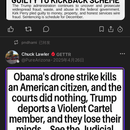
pndhami
已转发
Chuck Lawler
@
PureArizona
·
2025年4月26日