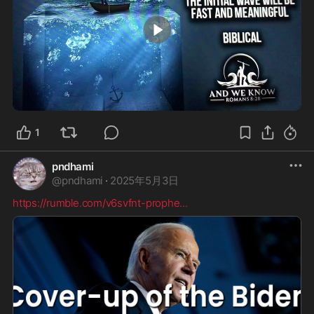
2:10
1
pndhami
@
pndhami
·
2025年5月3日
https://rumble.com/v6svfnt-prophe
...