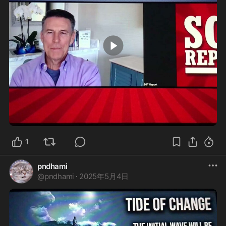
1:53
1
pndhami
@
pndhami
·
2025年5月4日