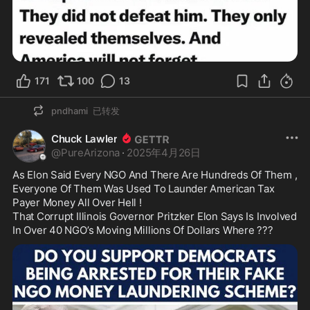
171
100
13
pndhami
已转发
Chuck Lawler
@
PureArizona
·
2025年4月26日
As Elon Said Every NGO And There Are Hundreds Of Them , 
Everyone Of Them Was Used To Launder American Tax 
Payer Money All Over Hell !

That Corrupt Illinois Governor Pritzker Elon Says Is Involved 
In Over 40 NGO’s Moving Millions Of Dollars Where ???