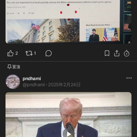
1:53
2
1
置顶
pndhami
@
pndhami
·
2025年2月24日