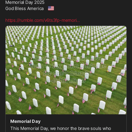
Memorial Day 2025

🇺🇸
God Bless America 
https://rumble.com/v6ts3fp-memori
...
Memorial Day
This Memorial Day, we honor the brave souls who