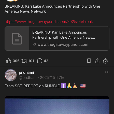
BREAKING: Kari Lake Announces Partnership with One 
America News Network 

https://www.thegatewaypundit.com/2025/05/breaki
...
BREAKING: Kari Lake Announces
Partnership with One America News
Network | The Gateway Pundit |
www.thegatewaypundit.com
396
101
42
pndhami
@
pndhami
·
2025年5月7日
✝️
🙏
⛪
🇺🇸
From SGT REPORT on RUMBLE 