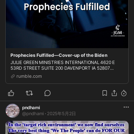
Prophecies Fulfilled—Cover-up of the Biden
JULIE GREEN MINISTRIES INTERNATIONAL 4620 E
53RD STREET SUITE 200 DAVENPORT IA 52807
COPYRIGHT 2024 Julie Green Ministries International
rumble.com
JGMI WEBSITE: https://www.jgminternational.org/ JGM
RUMBLE: htt
pndhami
@
pndhami
·
2025年5月2日