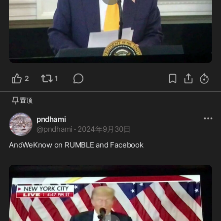
0:46
2
1
置顶
pndhami
@
pndhami
·
2024年9月30日
AndWeKnow on RUMBLE and Facebook  
