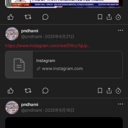
pndhami
@
pndhami
·
2025年6月21日
https://www.instagram.com/reel/DKry7qlJp
...
Instagram
www.instagram.com
pndhami
@
pndhami
·
2025年6月16日