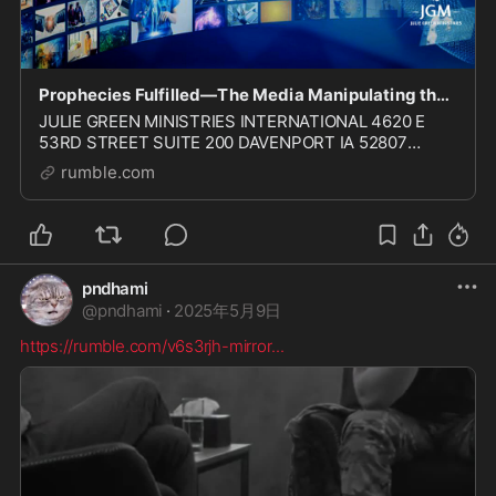
Prophecies Fulfilled—The Media Manipulating the Narrative
JULIE GREEN MINISTRIES INTERNATIONAL 4620 E
53RD STREET SUITE 200 DAVENPORT IA 52807
COPYRIGHT 2024 Julie Green Ministries International
rumble.com
JGMI WEBSITE: https://www.jgminternational.org/ JGM
RUMBLE: htt
pndhami
@
pndhami
·
2025年5月9日
https://rumble.com/v6s3rjh-mirror
...