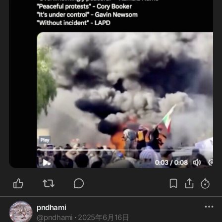
pndhami
@
pndhami
·
2025年6月16日