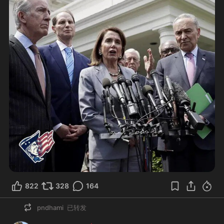
822
328
164
pndhami
已转发