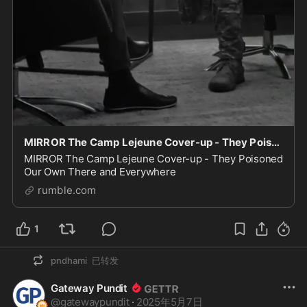
MIRROR The Camp Lejeune Cover-up - They Poisoned Our Own
MIRROR The Camp Lejeune Cover-up - They Poisoned
Our Own There and Everywhere
rumble.com
1
pndhami
已转发
Gateway Pundit
@
gatewaypundit
·
2025年5月7日