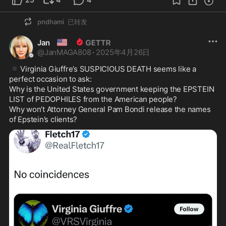
pndhami
已转发
🇺🇸
Jan
@
JanMAGA808
·
2025年4月26日
▪️
Virginia Giuffre’s SUSPICIOUS DEATH seems like a 
perfect occasion to ask:

Why is the United States government keeping the EPSTEIN 
LIST of PEDOPHILES from the American people?

Why won’t Attorney General Pam Bondi release the names 
of Epstein’s clients? 