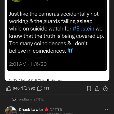
640
392
111
pndhami
已转发
Chuck Lawler