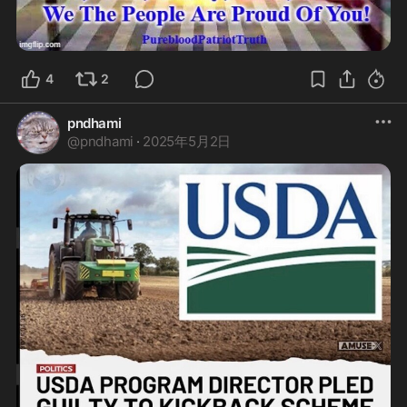
4
2
pndhami
@
pndhami
·
2025年5月2日