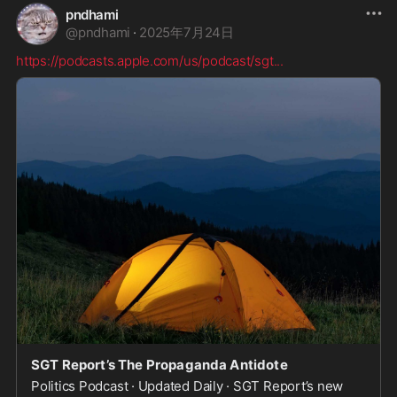
pndhami
@
pndhami
·
2025年7月24日
https://podcasts.apple.com/us/podcast/sgt
...
SGT Report’s The Propaganda Antidote
Politics Podcast · Updated Daily · SGT Report’s new