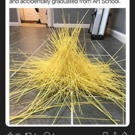
25
4
4