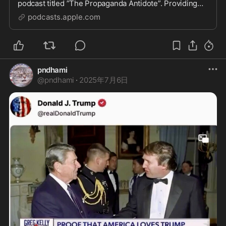
podcast titled ”The Propaganda Antidote”. Providing
exclusive interviews and the very latest breaking REAL
podcasts.apple.com
news & information from the world’s most trusted
alternative media sources, …
pndhami
@
pndhami
·
2025年7月6日