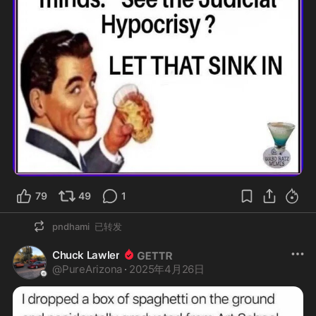
79
49
1
pndhami
已转发
Chuck Lawler
@
PureArizona
·
2025年4月26日