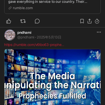
gave everything in service to our country. Their
courage, sacrifice, and unwavering commitment to
rumble.com
freedom will never be forgotten. At JGM, we stand in g
pndhami
@
pndhami
·
2025年5月13日
https://rumble.com/v6tbo63-prophe
...