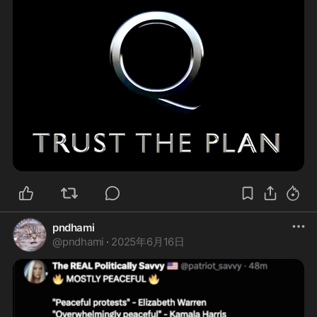
pndhami
@
pndhami
·
2025年6月16日