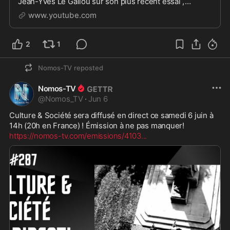
Jean-Yves Le Gallou sur son plus récent essai ,
Remigration. Pour l'Europe de nos enfants.Soyez là en
www.youtube.com
d...
2
1
Nomos-TV
reposted
Nomos-TV
@
Nomos_TV
·
Jun 6
Culture & Société sera diffusé en direct ce samedi 6 juin à 
https://nomos-tv.com/emissions/4103
...