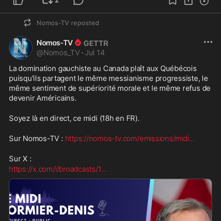
Nomos-TV
reposted
Nomos-TV
@
Nomos_TV
·
Jul 14
La domination gauchiste au Canada plaît aux Québécois 
puisqu'ils partagent le même messianisme progressiste, le 
même sentiment de supériorité morale et le même refus de 
devenir Américains.
Soyez là en direct, ce midi (18h en FR).
Sur Nomos-TV : 
https://nomos-tv.com/emissions/midi
...
Sur X :
https://x.com/i/broadcasts/1
...