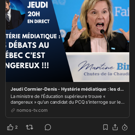
Jeudi Cormier-Denis - Hystérie médiatique : les débats au Québec, c'est dangereux !!! [EN DIRECT]
La ministre de l'Éducation supérieure trouve «
dangereux » qu'un candidat du PCQ s'interroge sur les
avortements tardifs et sexo-sélectifs.\n\nLa Droite a-t-
nomos-tv.com
elle le droit d'exister au Québec ou doit-elle
systématiquement se soumettre au marxisme cult...
2