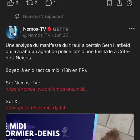
3
2
1
Nomos-TV
reposted
Nomos-TV
@
Nomos_TV
·
Jun 23
Une analyse du manifeste du tireur albertain Seth Hatfield 
qui a abattu un agent de police lors d'une fusillade à Côte-
des-Neiges.

Soyez là en direct ce midi (18h en FR).

https://nomos-tv.com/emissions/midi
...
https://x.com/acormierd/stat
...