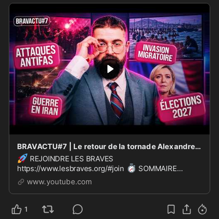
BRAVACTU#7 | Le retour de la tornade Alexandre Cormier-Denis
🚀
REJOINDRE LES BRAVES
⏱️
https://www.lesbraves.org/#join
SOMMAIRE
00:00:00 Introduction 00:01:22 Retour sur l'attaque
www.youtube.com
d'Alexandre Cormier-Denis par les antifas québecois
00:17:35 La guerre du récit
1