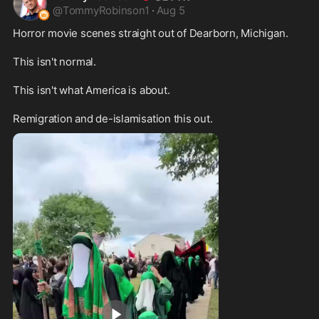
@
TommyRobinson1
·
Aug 5
Horror movie scenes straight out of Dearborn, Michigan. 

This isn't normal.

This isn't what America is about.

Remigration and de-islamisation this out.