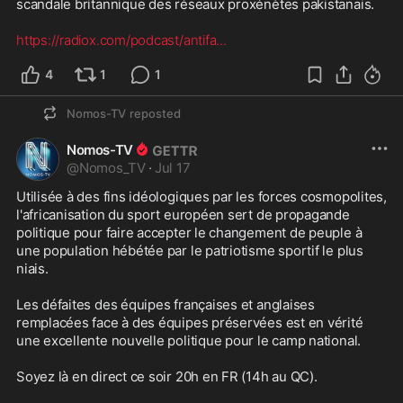
scandale britannique des réseaux proxénètes pakistanais.

https://radiox.com/podcast/antifa
...
4
1
1
Nomos-TV
reposted
Nomos-TV
@
Nomos_TV
·
Jul 17
Utilisée à des fins idéologiques par les forces cosmopolites, 
l'africanisation du sport européen sert de propagande 
politique pour faire accepter le changement de peuple à 
une population hébétée par le patriotisme sportif le plus 
niais.

Les défaites des équipes françaises et anglaises 
remplacées face à des équipes préservées est en vérité 
une excellente nouvelle politique pour le camp national.

Soyez là en direct ce soir 20h en FR (14h au QC).
