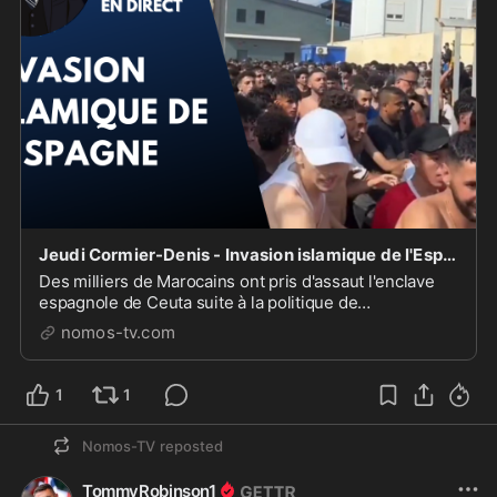
Jeudi Cormier-Denis - Invasion islamique de l'Espagne [EN DIRECT]
Des milliers de Marocains ont pris d'assaut l'enclave
espagnole de Ceuta suite à la politique de
régularisation d'un million de sans-papiers par le
nomos-tv.com
gouvernement socialiste de Pedro Sanchez.\n\nSoyez
là en direct ce soir 20h (2h en FR).
1
1
Nomos-TV
reposted
TommyRobinson1