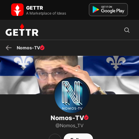
Nomos-TV on GETTR - Profile and Posts
GETTR
1re webtélé patriote du Québec avec @acormierd, @plamondon73
et @SebdeC
A Marketplace of Ideas
Nomos-TV
Nomos-TV
@Nomos_TV