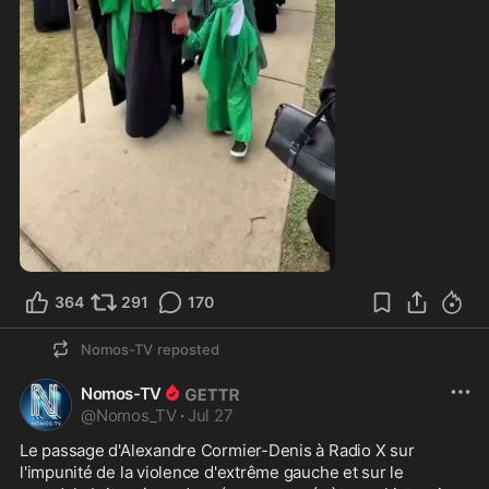
0:32
364
291
170
Nomos-TV
reposted
Nomos-TV
@
Nomos_TV
·
Jul 27
Le passage d'Alexandre Cormier-Denis à Radio X sur 
l'impunité de la violence d'extrême gauche et sur le 