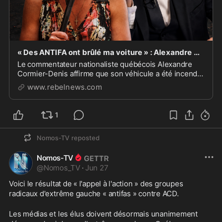
« Des ANTIFA ont brûlé ma voiture » : Alexandre Cormier-Denis pris pour cible à Québec
Le commentateur nationaliste québécois Alexandre
Cormier-Denis affirme que son véhicule a été incendié
lors d’un événement organisé à Québec pour la Saint-
www.rebelnews.com
Jean-Baptiste, quelques semaines après que des
militants masqués eurent encerclé son studio et ...
1
Nomos-TV
reposted
Nomos-TV
@
Nomos_TV
·
Jun 27
Voici le résultat de « l'appel à l'action » des groupes 
radicaux d'extrême gauche « antifas » contre ACD.
Les médias et les élus doivent désormais unanimement 