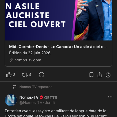
Midi Cormier-Denis - Le Canada : Un asile à ciel ouvert [EN DIRECT]
Édition du 22 juin 2026.
nomos-tv.com
3
4
Nomos-TV
reposted
Nomos-TV
@
Nomos_TV
·
Jun 5
Entretien avec l'essayiste et militant de longue date de la 
Droite nationale Jean-Yves Le Gallou sur son plus récent 