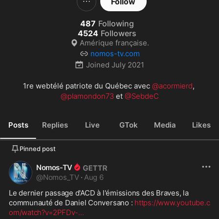
Follow
487
Following
4524
Followers
Amérique française.
nomos-tv.com
Joined
July 2021
1re webtélé patriote du Québec avec 
@acormierd
, 
@plamondon73
 et 
@SebdeC
Posts
Replies
Live
GTok
Media
Likes
Pinned post
Nomos-TV
@
Nomos_TV
·
Aug 6
Le dernier passage d'ACD à l'émissions des Braves, la 
communauté de Daniel Conversano : 
https://www.youtube.c
om/watch?v=2PFDv-
...