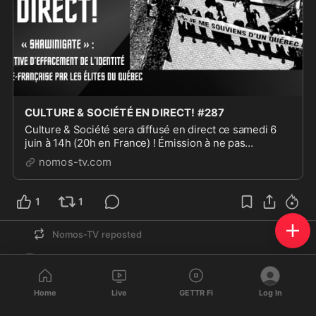
CULTURE & SOCIÉTÉ EN DIRECT! #287
Culture & Société sera diffusé en direct ce samedi 6
juin à 14h (20h en France) ! Émission à ne pas
manquer!
nomos-tv.com
1
1
Nomos-TV
reposted
Nomos-TV
@
Nomos_TV
·
Jun 20
Home
Live
GETTR Fi
Log In
Laxisme judiciaire - Entretien avec Pierre-Marie Sève