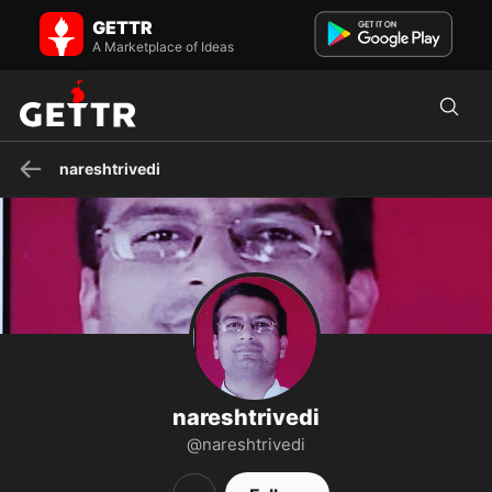
nareshtrivedi on GETTR - Profile and Posts
GETTR
Visit nareshtrivedi's profile on GETTR. View their posts, photos,
videos, and connect with them on the social platform.
A Marketplace of Ideas
nareshtrivedi
nareshtrivedi
@nareshtrivedi