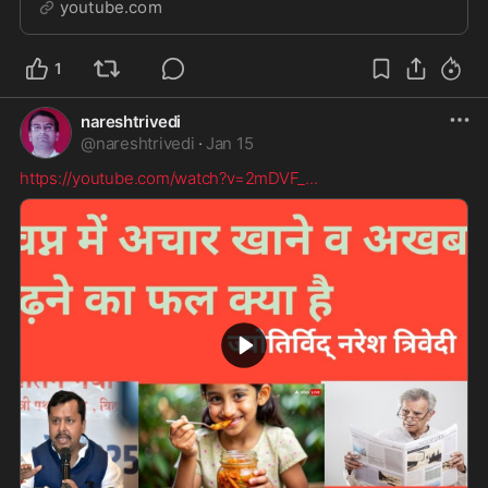
youtube.com
1
nareshtrivedi
@
nareshtrivedi
·
Jan 15
https://youtube.com/watch?v=2mDVF_
...