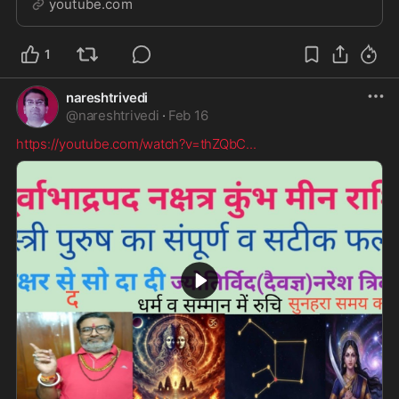
youtube.com
1
nareshtrivedi
@
nareshtrivedi
·
Feb 16
https://youtube.com/watch?v=thZQbC
...