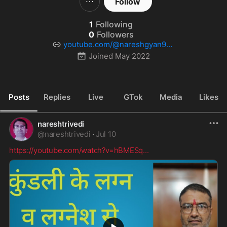
Follow
1
Following
0
Followers
youtube.com/@nareshgyan979
2
Joined
May 2022
Posts
Replies
Live
GTok
Media
Likes
nareshtrivedi
@
nareshtrivedi
·
Jul 10
https://youtube.com/watch?v=hBMESq
...