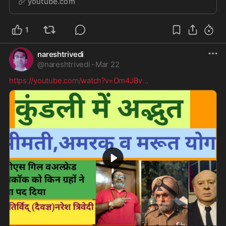
youtube.com
1
nareshtrivedi
@
nareshtrivedi
·
Mar 22
https://youtube.com/watch?v=Om4JBv
...