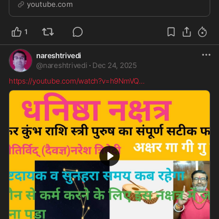
स्त्री पुरुष संपूर्ण फल ।#dha...
youtube.com
1
nareshtrivedi
@
nareshtrivedi
·
Dec 24, 2025
https://youtube.com/watch?v=h9NmVQ
...