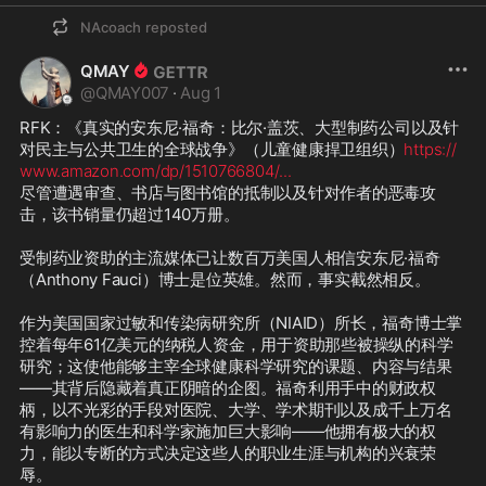
NAcoach
reposted
QMAY
@
QMAY007
·
Aug 1
RFK：《真实的安东尼·福奇：比尔·盖茨、大型制药公司以及针
对民主与公共卫生的全球战争》（儿童健康捍卫组织）
https://
www.amazon.com/dp/1510766804/
...
尽管遭遇审查、书店与图书馆的抵制以及针对作者的恶毒攻
击，该书销量仍超过140万册。

受制药业资助的主流媒体已让数百万美国人相信安东尼·福奇
（Anthony Fauci）博士是位英雄。然而，事实截然相反。

作为美国国家过敏和传染病研究所（NIAID）所长，福奇博士掌
控着每年61亿美元的纳税人资金，用于资助那些被操纵的科学
研究；这使他能够主宰全球健康科学研究的课题、内容与结果
——其背后隐藏着真正阴暗的企图。福奇利用手中的财政权
柄，以不光彩的手段对医院、大学、学术期刊以及成千上万名
有影响力的医生和科学家施加巨大影响——他拥有极大的权
力，能以专断的方式决定这些人的职业生涯与机构的兴衰荣
辱。
