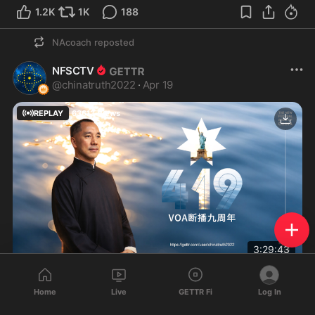
1.2K
1K
188
NAcoach
reposted
NFSCTV
@
chinatruth2022
·
Apr 19
REPLAY
63613
Views
3:29:43
Watch NFSCTV live on GETTR
2026.04.19 联盟特别直播 —— VOA断播九周年
Home
Live
GETTR Fi
Log In