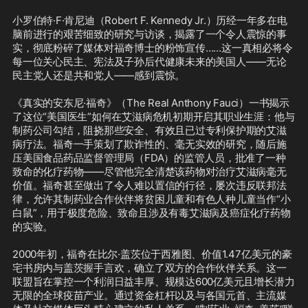
小罗伯特·F·肯尼迪（Robert F. Kennedy Jr.）历经一年多在电
脑前进行的艰苦细致的研究与访谈，揭露了一个令人震惊的事
实，彻底粉碎了媒体对福奇博士的粉饰宣传……这一真相必将令
每一位关心民主、宪法及子孙后代健康未来的美国人——无论
民主党人还是共和党人——感到震惊。

《真实的安东尼·福奇》（The Real Anthony Fauci）一书揭示
了这位“美国医生”如何在艾滋病危机初期开启其职业生涯：他与
制药公司勾结，阻挠那些安全、有效且已过专利保护期的艾滋
病疗法。福奇一手策划了欺诈性的、毫无实效的研究，随后施
压美国食品药品监督管理局（FDA）的监管人员，批准了一种
致命的化疗药物——尽管他完全清楚该药物对治疗艾滋病毫无
价值。福奇甚至做出了令人难以置信的行径，屡次违反联邦法
律，允许其制药业合作伙伴将贫困儿童和有色人种儿童当作“小
白鼠”，用于极度危险、致命且涉及有毒艾滋病及癌症化疗药物
的实验。

2000年初，福奇在比尔·盖茨位于西雅图、价值1.47亿美元的豪
宅书房内与盖茨握手言欢，确立了双方的合作伙伴关系。这一
联盟旨在掌控一个利润日益丰厚、规模达600亿美元且增长潜力
无限的全球疫苗产业。通过资金杠杆以及与各国元首、主流媒