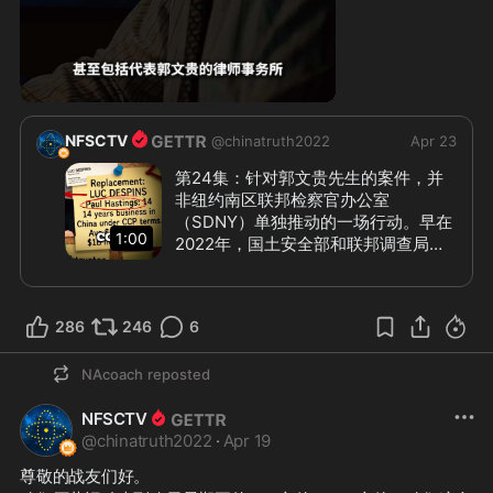
1:00
NFSCTV
@
chinatruth2022
Apr 23
第24集：针对郭文贵先生的案件，并
非纽约南区联邦检察官办公室
（SDNY）单独推动的一场行动。早在
1:00
2022年，国土安全部和联邦调查局就
已开始接触郭先生的追随者；账户查封
放大了恐慌，潜伏于运动内部的中共特
工则顺势散布“骗局”叙事。与此同时，
286
246
6
破产程序被启动，成为另一条更隐蔽、
更持续的施压通道。司法部突然以保罗
NAcoach
reposted
·黑斯廷斯律师事务所的卢克·德斯平
（Luc Despins），取代首位已获审查
NFSCTV
通过的破产管理人。这不仅是人事替
@
chinatruth2022
·
Apr 19
换，更涉及明显的利益冲突。保罗·黑
斯廷与中共之间盘根错节的商业联系，
尊敬的战友们好。
使破产程序演变成为施压的新抓手。 
#