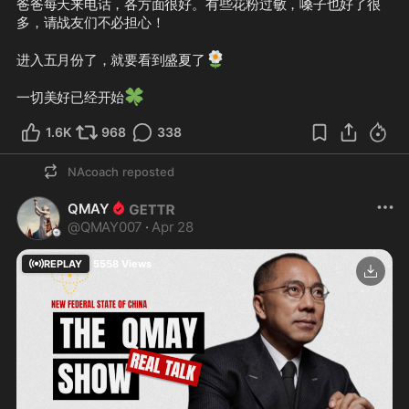
爸爸每天来电话，各方面很好。有些花粉过敏，嗓子也好了很
多，请战友们不必担心！

🌼
进入五月份了，就要看到盛夏了
🍀
一切美好已经开始
1.6K
968
338
NAcoach
reposted
QMAY
@
QMAY007
·
Apr 28
REPLAY
5558
Views