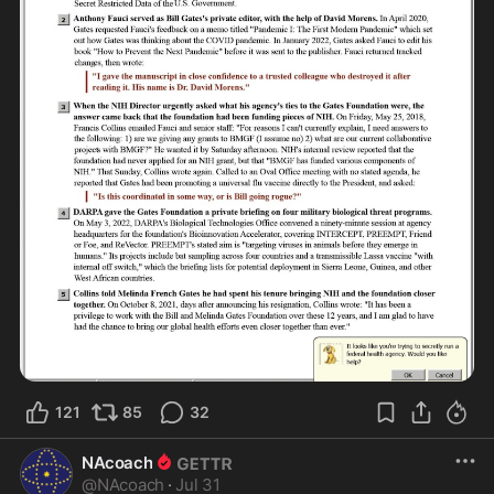
121
85
32
NAcoach
@
NAcoach
·
Jul 31