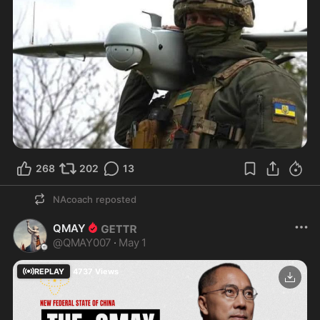
268
202
13
NAcoach
reposted
QMAY
@
QMAY007
·
May 1
REPLAY
4737
Views