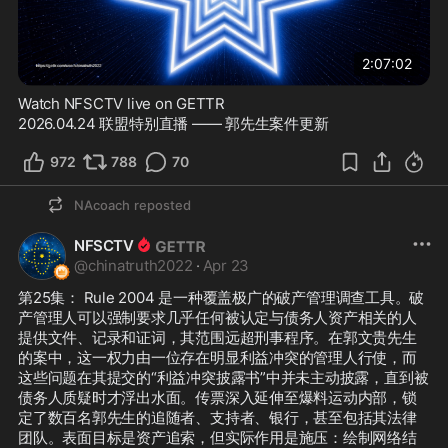
2:07:02
Watch NFSCTV live on GETTR
2026.04.24 联盟特别直播 —— 郭先生案件更新
972
788
70
NAcoach
reposted
NFSCTV
@
chinatruth2022
·
Apr 23
第25集： Rule 2004 是一种覆盖极广的破产管理调查工具。破
产管理人可以强制要求几乎任何被认定与债务人资产相关的人
提供文件、记录和证词，其范围远超刑事程序。在郭文贵先生
的案中，这一权力由一位存在明显利益冲突的管理人行使，而
这些问题在其提交的“利益冲突披露书”中并未主动披露，直到被
债务人质疑时才浮出水面。传票深入延伸至爆料运动内部，锁
定了数百名郭先生的追随者、支持者、银行，甚至包括其法律
团队。表面目标是资产追索，但实际作用是施压：绘制网络结