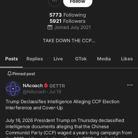
Follow
5773
Following
5921
Followers
Joined
July 2021
TAKE DOWN THE CCP...
Posts
Replies
Live
GTok
Media
Likes
Pinned post
NAcoach
@
NAcoach
·
Jul 18
Trump Declassifies Intelligence Alleging CCP Election 
Interference and Cover-Up
July 16, 2026 President Trump on Thursday declassified 
intelligence documents alleging that the Chinese 
Communist Party (CCP) waged a years-long campaign from 