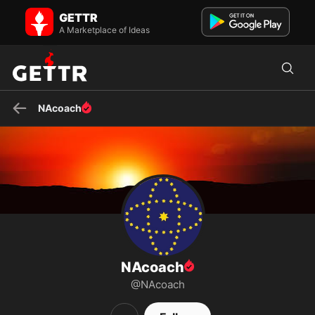
NAcoach on GETTR - Profile and Posts
GETTR
TAKE DOWN THE CCP...
A Marketplace of Ideas
NAcoach
NAcoach
@NAcoach