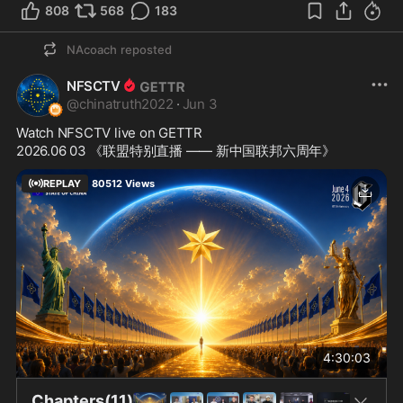
808
568
183
NAcoach
reposted
NFSCTV
@
chinatruth2022
·
Jun 3
Watch NFSCTV live on GETTR
2026.06 03 《联盟特别直播 —— 新中国联邦六周年》
REPLAY
80512
Views
4:30:03
Chapters(11)