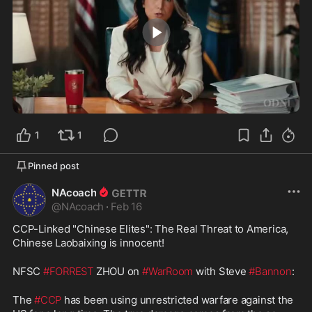
5:21
1
1
Pinned post
NAcoach
@
NAcoach
·
Feb 16
CCP-Linked "Chinese Elites": The Real Threat to America, 
Chinese Laobaixing is innocent!
NFSC 
#FORREST
 ZHOU on 
#WarRoom
 with Steve 
#Bannon
: 
The 
#CCP
 has been using unrestricted warfare against the 