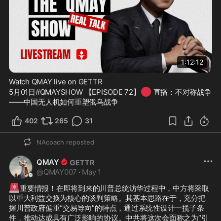
1:12:12
Watch QMAY live on GETTR
🔴
5月01日#QMAYSHOW 【EPISODE 72】
 直播：不对称战争
——中国无人机如何重塑俄乌战争
402
265
31
NAcoach
reposted
QMAY
@
QMAY007
·
May 1
🚨
重要情报！在即将到来的川普总统访华过程中，中方将采取
以重大利益交换为核心的谈判策略。其基本思路在于，充分把
握川普政府偏重“交易导向”的特点，通过系统性设计一揽子条
件，推动达成具有广泛影响的协议。中共将这次会面称之为“引