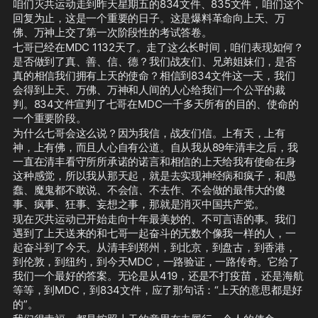
咱们灭共运动走到昨天星期五的834文件、835文件，咱们这个
FreeMilesGuo
回复为止，这是一个重要的日子。这是爆料革命向上天、万
佛、万神上交了第一次阶段性的考试答卷。
七哥已经在MDC 1132天了。走了这么长时间，咱们表现如何？
是否做到了真、善、信、德？我们战友们、兄弟姐妹们，是否
真的相信我们拥有上天的使命？相信到834文件这一天，我们
会得到上天、万佛、万神和人间的人心给我们一个公平的裁
判。834文件宣判了七哥在MDC一千多天所有的目的、使命的
一个重要阶段。
为什么七哥会这么说？因为我信，战友们信。上有天，上有
神，上有佛，而且人心自有公道。自从我从89年清丰之后，我
一直在清丰看守所所承诺的诺言和相信的上天给我有使命在身
这种感觉，所以我从那天起，就是去实现神经病和疯子，和愚
蠢、魔鬼都不敢说、不会信、不去作、不会做的最伟大的傻
事、疯事、狂事、妄想之事，那就是消灭中国共产党。
现在灭共运动已开始走向十年最美妙的、不可言语的事。我们
遇到了上天送来的和七哥一起奋斗的无数个像我一样的人，一
起奋斗到了今天。从清丰到郑州，到北京，到盘古，到香港，
到伦敦，到纽约，到今天MDC，一路验证，一路传奇。它给了
我们一个最好的答案。无论是从419，还是不打疫苗，还是海航
等等，到MDC，到834文件，应了那句话：“上天的意思都是好
的”。