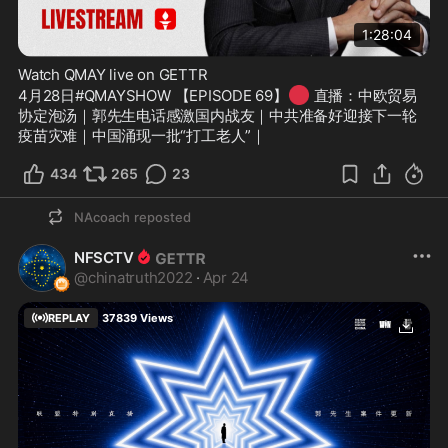
1:28:04
Watch QMAY live on GETTR
🔴
4月28日#QMAYSHOW 【EPISODE 69】
 直播：中欧贸易
协定泡汤｜郭先生电话感激国内战友｜中共准备好迎接下一轮
疫苗灾难｜中国涌现一批“打工老人”｜
434
265
23
NAcoach
reposted
NFSCTV
@
chinatruth2022
·
Apr 24
REPLAY
37839
Views