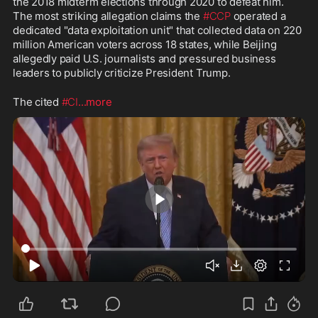
the 2018 midterm elections through 2020 to defeat him. 
The most striking allegation claims the 
#CCP
 operated a 
dedicated "data exploitation unit" that collected data on 220 
million American voters across 18 states, while Beijing 
allegedly paid U.S. journalists and pressured business 
leaders to publicly criticize President Trump.
The cited 
#CI
...more
6:04