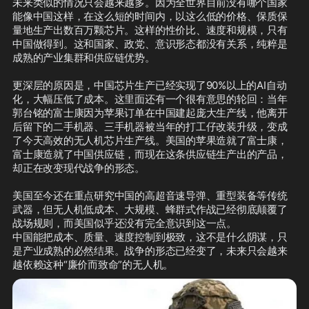
未来类似的情况只会越来越多。因为全世界目前没有哪个国家
能像中国这样，在这么短的时间内，以这么低的价格、保质保
量地生产出数百万颗芯片。这样的性价比、速度和规模，只有
中国做得到。这和国家、政党、意识形态都没有关系，纯粹是
成熟的产业集群和供应链优势。

更深层的原因是，中国芯片生产已经实现了90%以上的AI自动
化，大幅压低了成本。这里面还有一个很有意思的轮回：当年
郭台铭的富士康因为苹果订单在中国建起庞大生产线，他离开
后留下的二手机器、三手机器被当年的打工仔改装升级，变成
了今天高效的无人机芯片生产线。美国的苹果造就了富士康，
富士康造就了中国供应链，而现在这条供应链生产出的产品，
却正在改变现代战争的形态。

美国至今还在重点研究中国的高超音速导弹、重型装备等传统
武器，但无人机低成本、大规模、蜂群式作战已经彻底颠覆了
战场规则，而美国似乎还没有完全意识到这一点。

中国能把成本、质量、速度控制到极致，这不是什么阴谋，只
是产业成熟的必然结果。战争的形态已经变了，未来只会越来
越依赖这种“廉价而致命”的无人机。