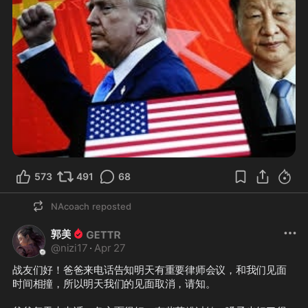
573
491
68
NAcoach
reposted
郭美
@
nizi17
·
Apr 27
战友们好！爸爸来电话告知明天有重要律师会议，和我们见面
时间相撞，所以明天我们的见面取消，请知。
