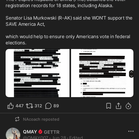
registration records for 18 states, including Alaska. 

Senator Lisa Murkowski (R-AK) said she WON’T support the 
SAVE America Act, 

which would help to ensure only Americans vote in federal 
elections.
447
312
89
NAcoach
reposted
QMAY
@
QMAY007
·
Jun 28
·
Edited