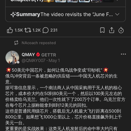
Summary
The video revisits the “June Fourth” incident of 1989, recounting the night tanks and soldiers entered Tiananmen Square and opened fire on students and citizens demanding democracy and freedom. The video asserts these events crushed China’s early hopes for democratic reform, resulting in lasting tragedy. Multiple speakers denounce the Chinese Communist Party (CCP) as a criminal organization and call for its overthrow, promoting the establishment of the “New Federal State of China.” They emphasize the importance of exposing historical truth to counter decades of official deception. Several narrators share personal experiences from June Fourth. They describe making sacrifices in their careers, losing reputations and property, and witnessing tanks and machine guns used against unarmed civilians. One survivor recalls supplying food to protesters, witnessing massacres on Tiananmen Square, and colleagues killed by gunfire. The video references spontaneous domestic and overseas protests following the crackdown, and the continued silencing of survivors through state pressure. Some speakers accuse certain participants near the movement’s end—such as “student leaders,” as well as figures in the pro-democracy and sports spheres—of acting out of self-interest rather than principle. Zhao Ziyang and his family are cited as escaping consequences and retaining wealth after the event. The CCP is sharply criticized for brainwashing the population and controlling public opinion. The speakers declare ordinary people essential in advancing the ideals of the New Federal State of China and breaking through censorship. They highlight the founding of the New Federal State of China at the Statue of Liberty in 2020, describing Guo Wengui’s symbolic blood oath and a rainstorm turning to sunshine, with claims that 400 million people watched online. American guests like Steve Bannon warn that the CCP’s Belt and Road initiative and advanced technologies, supported by Western business elites, hinder global efforts to distance from China. The video references recent natural disasters, economic crises, and a declining real estate sector as proof of the regime’s instability. It underscores the CCP’s heavy censorship on social media and mainstream channels, stressing the importance of self-built platforms such as GETTR and noting blocked terms like “June Fourth” and “1989.” Some speakers claim members of the New Federal State of China collectively rejected COVID-19 vaccines, advocate artemisinin derivatives for vaccine side effects, and accuse mainstream media and tech companies of suppressing pandemic information. In closing, the program mourns June Fourth’s victims and democracy advocates, attributing failure to a lack of selflessness, rule of law, and faith. The speakers urge all Chinese people to seek freedom, democracy, and the rule of law, ending with prayers for the New Federal State of China and those who sacrificed for democracy.
1.5K
1.2K
231
NAcoach
reposted
QMAY
@
QMAY007
·
May 1
💥
💥
50美元中国芯片，如何让俄乌战争变成“印钞机”
俄乌冲突背后一条被忽略的供应链——中国无人机芯片的生
意。

据可靠信息显示，一个南法商人从中国采购用于无人机的核心
芯片，成本价大约在50到80美元一个，然后以100美元左右的
价格卖给乌克兰。他们一次性就下了200万个订单。乌克兰官方
在每个芯片上据称能拿到8到12美元的回扣。

这些是普通民用级芯片，搭载后无人机最大飞行距离在500到
800公里。如果想飞1000公里以上，芯片价格直接飙升到上千
美元一台。

更重要的是实战效果：这类无人机发射后的命中率大约只有