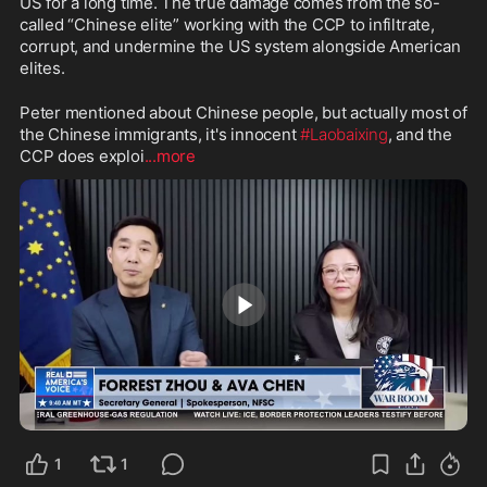
US for a long time. The true damage comes from the so-
called “Chinese elite” working with the CCP to infiltrate, 
corrupt, and undermine the US system alongside American 
elites.
Peter mentioned about Chinese people, but actually most of 
the Chinese immigrants, it's innocent 
#Laobaixing
, and the 
CCP does exploi
...more
1:58
1
1