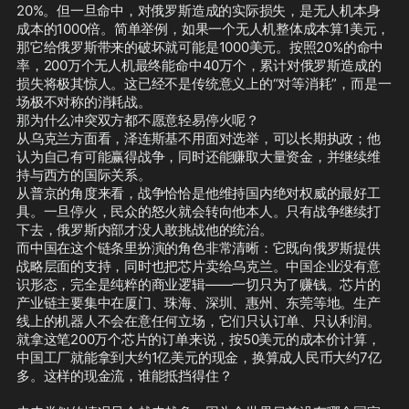
20%。但一旦命中，对俄罗斯造成的实际损失，是无人机本身
成本的1000倍。简单举例，如果一个无人机整体成本算1美元，
那它给俄罗斯带来的破坏就可能是1000美元。按照20%的命中
率，200万个无人机最终能命中40万个，累计对俄罗斯造成的
损失将极其惊人。这已经不是传统意义上的“对等消耗”，而是一
场极不对称的消耗战。

那为什么冲突双方都不愿意轻易停火呢？

从乌克兰方面看，泽连斯基不用面对选举，可以长期执政；他
认为自己有可能赢得战争，同时还能赚取大量资金，并继续维
持与西方的国际关系。

从普京的角度来看，战争恰恰是他维持国内绝对权威的最好工
具。一旦停火，民众的怒火就会转向他本人。只有战争继续打
下去，俄罗斯内部才没人敢挑战他的统治。

而中国在这个链条里扮演的角色非常清晰：它既向俄罗斯提供
战略层面的支持，同时也把芯片卖给乌克兰。中国企业没有意
识形态，完全是纯粹的商业逻辑——一切只为了赚钱。芯片的
产业链主要集中在厦门、珠海、深圳、惠州、东莞等地。生产
线上的机器人不会在意任何立场，它们只认订单、只认利润。

就拿这笔200万个芯片的订单来说，按50美元的成本价计算，
中国工厂就能拿到大约1亿美元的现金，换算成人民币大约7亿
多。这样的现金流，谁能抵挡得住？
