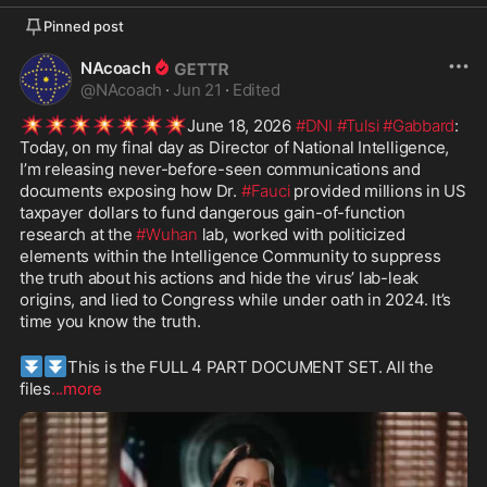
Pinned post
NAcoach
@
NAcoach
·
Jun 21
·
Edited
💥
💥
💥
💥
💥
💥
💥
June 18, 2026 
#DNI
#Tulsi
#Gabbard
: 
Today, on my final day as Director of National Intelligence, 
I’m releasing never-before-seen communications and 
documents exposing how Dr. 
#Fauci
 provided millions in US 
taxpayer dollars to fund dangerous gain-of-function 
research at the 
#Wuhan
 lab, worked with politicized 
elements within the Intelligence Community to suppress 
the truth about his actions and hide the virus’ lab-leak 
origins, and lied to Congress while under oath in 2024. It’s 
time you know the truth.
⏬
⏬
This is the FULL 4 PART DOCUMENT SET. All the 
files
...more