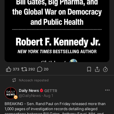
373
292
20
NAcoach
reposted
Daily News
@
DailyNews
·
Aug 1
BREAKING - Sen. Rand Paul on Friday released more than 
1,000 pages of investigation records detailing alleged 
connections between Bill Gates, Anthony Fauci, NIH, and 