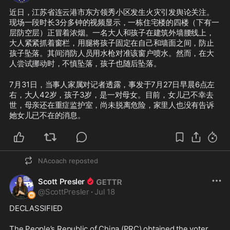
近日，江苏省连云港市东方领秀小区发生火灾引发舆论关注。
现场一段时长3分多钟的视频显示，一栋住宅楼的四楼（下有一
层防空层）正冒着浓烟。一名大人和孩子在建筑外墙腰线上，
大人紧紧抓着窗栏，用腿将孩子固定在自己和墙面之间，防止
孩子坠落。其间消防人员用水枪对准该窗户喷水。然而，在大
人尝试挪动时，不慎坠落，孩子也随后坠落。
7月31日，当事人家属对记者透露，事发于7月27日早晨6点左
右，大人42岁，孩子3岁，是一对母女。目前，女儿已不幸去
世，母亲还在重症监护室，尚未脱离危险，家里人也没有告诉
她女儿已不在的消息。
NAcoach
reposted
Scott Presler
@
ScottPresler
·
Jul 18
DECLASSIFIED

The People’s Republic of China (PRC) obtained the voter 