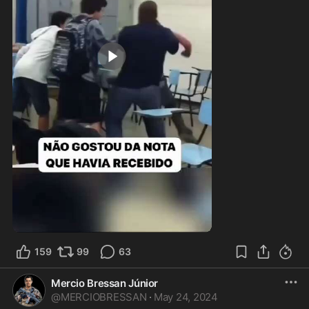
2:17
159
99
63
Mercio Bressan Júnior
@
MERCIOBRESSAN
·
May 24, 2024