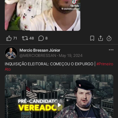
1:47
71
48
8
Mercio Bressan Júnior
@
MERCIOBRESSAN
·
May 19, 2024
INQUISIÇÃO ELEITORAL: COMEÇOU O EXPURGO | 
#Primeiro
Ato