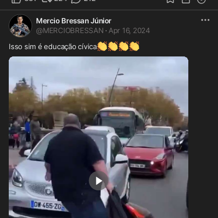
Mercio Bressan Júnior
@
MERCIOBRESSAN
·
Apr 16, 2024
👏
👏
👏
👏
Isso sim é educação cívica