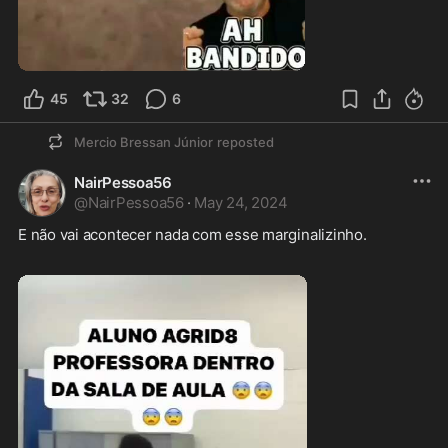
3:00
45
32
6
Mercio Bressan Júnior
reposted
NairPessoa56
@
NairPessoa56
·
May 24, 2024
E não vai acontecer nada com esse marginalizinho. 
