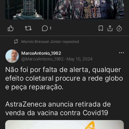
1:58
1
Mercio Bressan Júnior
reposted
MarcoAntonio_1962
@
MarcoAntonio_1962
·
May 10, 2024
Não foi por falta de alerta, qualquer 
efeito coletaral procure a rede globo 
e peça reparação.
AstraZeneca anuncia retirada de 
venda da vacina contra Covid19