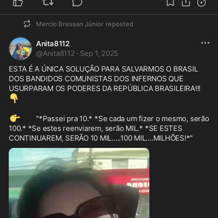
Mercio Bressan Júnior
reposted
Anita8112
@
Anita8112
·
Sep 1, 2025
ESTA É A ÚNICA SOLUÇÃO PARA SALVARMOS O BRASIL 
DOS BANDIDOS COMUNISTAS DOS INFERNOS QUE 
USURPARAM OS PODERES DA REPÚBLICA BRASILEIRA!!!   
👇
👉
        "*Passei pra 10.* *Se cada um fizer o mesmo, serão 
100.* *Se estes reenviarem, serão MIL.* *SE ESTES 
CONTINUAREM, SERÃO 10 MIL.....100 MIL....MILHÕES!*"