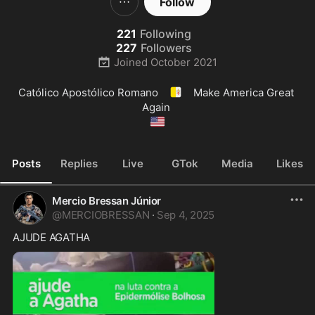
Follow
221
Following
227
Followers
Joined
October 2021
🇻🇦
Católico Apostólico Romano 
 Make America Great 
🇺🇲
Posts
Replies
Live
GTok
Media
Likes
Mercio Bressan Júnior
@
MERCIOBRESSAN
·
Sep 4, 2025
AJUDE AGATHA