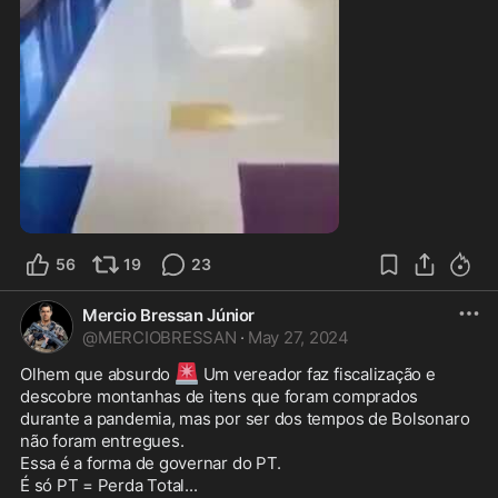
0:42
56
19
23
Mercio Bressan Júnior
@
MERCIOBRESSAN
·
May 27, 2024
🚨
Olhem que absurdo 
 Um vereador faz fiscalização e 
descobre montanhas de itens que foram comprados 
durante a pandemia, mas por ser dos tempos de Bolsonaro 
não foram entregues.

Essa é a forma de governar do PT. 

É só PT = Perda Total...