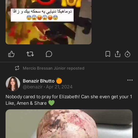
0:51
Mercio Bressan Júnior
reposted
🍊
Benazir Bhutto
@
benazir
·
Apr 21, 2024
Nobody cared to pray for Elizabeth! Can she even get your 1 
💚
Like, Amen & Share 