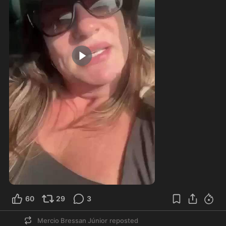
1:28
60
29
3
Mercio Bressan Júnior
reposted