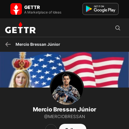
Mercio Bressan Júnior on GETTR - Profile and Posts
GETTR
Católico Apostólico Romano 🇻🇦 Make America Great Again 🇺🇲
A Marketplace of Ideas
Mercio Bressan Júnior
Mercio Bressan Júnior
@MERCIOBRESSAN