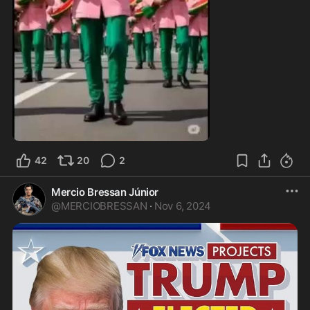
0:36
42
20
2
Mercio Bressan Júnior
@
MERCIOBRESSAN
·
Nov 6, 2024