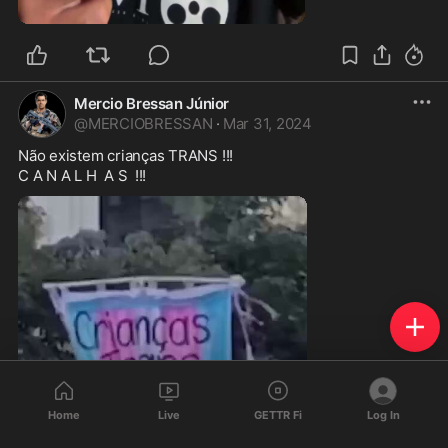
1:02
Mercio Bressan Júnior
@
MERCIOBRESSAN
·
Mar 31, 2024
Não existem crianças TRANS !!!    

C A N A L H  A S  !!!
Home
Live
GETTR Fi
Log In