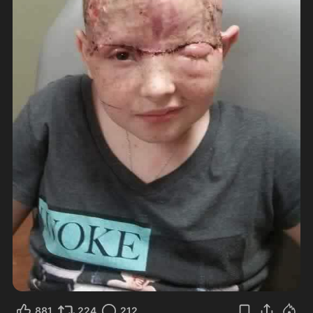
881
224
212