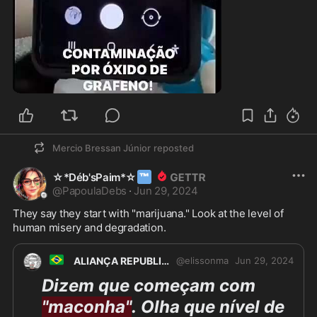
2:20
Mercio Bressan Júnior
reposted
™
☆*Déb'sPaim*☆
@
PapoulaDebs
·
Jun 29, 2024
They say they start with "marijuana." Look at the level of 
human misery and degradation.
🇧🇷
ALIANÇA REPUBLICANA
@
elissonma
Jun 29, 2024
Dizem que começam com 
"maconha"
. Olha que nível de 