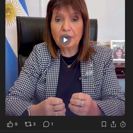
0:44
9
3
1