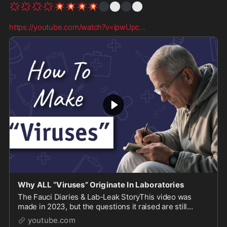
💢
💢
💢
💢
💥
💥
💥
💥
⚫
⚪
⚫
⚪
https://youtube.com/watch?v=ipwUpc
...
Why ALL “Viruses” Originate In Laboratories
The Fauci Diaries & Lab-Leak StoryThis video was
made in 2023, but the questions it raised are still
relevant.As the Fauci diaries, emails and other records
youtube.com
...