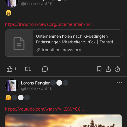
@
Loronx
·
Jul 16
😁
https://transition-news.org/unternehmen-ho
...
Unternehmen holen nach KI-bedingten
Entlassungen Mitarbeiter zurück | Transition
News
transition-news.org
1
⚫
⚪
⚫
Loronx Fengler
@
Loronx
·
Jul 16
🤗
⚫
⚪
⚫
https://youtube.com/watch?v=2XWYC8
...