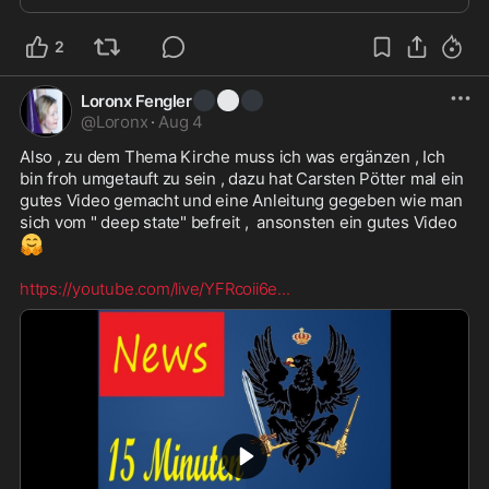
2
⚫
⚪
⚫
Loronx Fengler
@
Loronx
·
Aug 4
Also , zu dem Thema Kirche muss ich was ergänzen , Ich 
bin froh umgetauft zu sein , dazu hat Carsten Pötter mal ein 
gutes Video gemacht und eine Anleitung gegeben wie man 
sich vom " deep state" befreit ,  ansonsten ein gutes Video 
🤗
https://youtube.com/live/YFRcoii6e
...