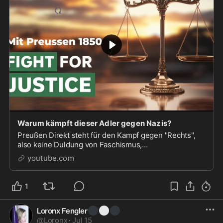
Warum kämpft dieser Adler gegen Nazis?
Preußen Direkt steht für den Kampf gegen "Rechts",
also keine Duldung von Faschismus,
Nationalsozialismus und anderer
youtube.com
Menschenverachtung in jedweder Form. Di...
1
⚫
⚪
⚫
Loronx Fengler
@
Loronx
·
Jul 15