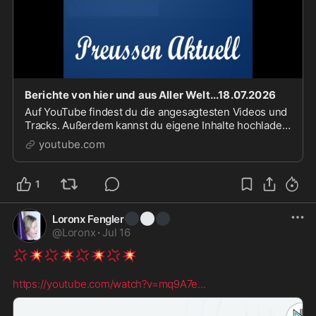
Berichte von hier und aus Aller Welt...18.07.2026
Auf YouTube findest du die angesagtesten Videos und
Tracks. Außerdem kannst du eigene Inhalte hochladen
und mit Freunden oder gleich der ganzen Welt teilen.
youtube.com
1
⚫
⚪
⚫
Loronx Fengler
@
Loronx
·
Jul 16
💢
💥
💢
💥
💢
💥
💢
💥
https://youtube.com/watch?v=mq9A7e
...