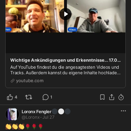
Wichtige Ankündigungen und Erkenntnisse... 17.02.2025
Auf YouTube findest du die angesagtesten Videos und
Tracks. Außerdem kannst du eigene Inhalte hochladen
und mit Freunden oder gleich der ganzen Welt teilen.
youtube.com
4
1
⚫
⚪
⚫
Loronx Fengler
@
Loronx
·
Jul 27
👏
👏
👏
🌹
🌹
🌹