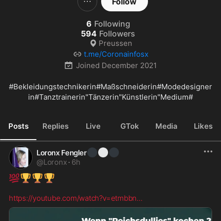
Follow
6
Following
594
Followers
Preussen
t.me/Coronainfosx
Joined
December 2021
#Bekleidungstechnikerin
#Maßschneiderin#Modedesigner
in#Tanztrainerin"Tänzerin"Künstlerin"Medium#
Posts
Replies
Live
GTok
Media
Likes
⚫
⚪
⚫
Loronx Fengler
@
Loronx
·
6h
💯
🏆
🏆
🏆
https://youtube.com/watch?v=etmbbn
...