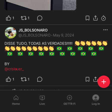
3:00
1
1
JS_BOLSONARO
@
JS_BOLSONARO
·
May 9, 2024
👏
👏
👏
👏
👏
👏
DISSE TUDO, TODAS AS VERDADES!!!!!!  
👏
👏
👏
👏
👏
👏
👏
👏
👏
🇧🇷
🇧🇷
🇧🇷
🇧🇷
🇧🇷
🇧🇷
🇧🇷
🇧🇷
🇧🇷
🇧🇷
🇧🇷
🇧🇷
🇧🇷
🇧🇷
@crislauer_
1
1
JS_BOLSONARO
reposted
francta
Home
Live
GETTR Fi
Log In
@
francta
·
May 7, 2024