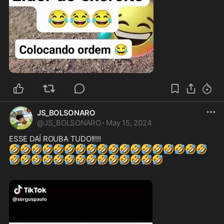
0:31
JS_BOLSONARO
@
JS_BOLSONARO
·
May 15, 2024
🤣
🤣
🤣
🤣
🤣
🤣
🤣
🤣
🤣
🤣
🤣
🤣
🤣
🤣
🤣
🤣
🤣
🤣
🤣
🤣
🤣
🤣
🤣
🤣
🤣
🤣
🤣
🤣
🤣
🤣
🤣
🤣