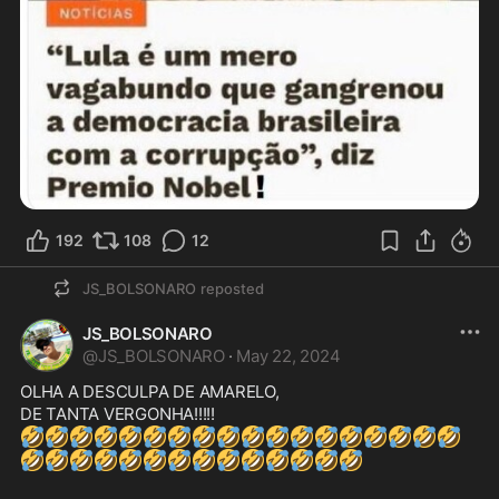
192
108
12
JS_BOLSONARO
reposted
JS_BOLSONARO
@
JS_BOLSONARO
·
May 22, 2024
OLHA A DESCULPA DE AMARELO,

🤣
🤣
🤣
🤣
🤣
🤣
🤣
🤣
🤣
🤣
🤣
🤣
🤣
🤣
🤣
🤣
🤣
🤣
🤣
🤣
🤣
🤣
🤣
🤣
🤣
🤣
🤣
🤣
🤣
🤣
🤣
🤣