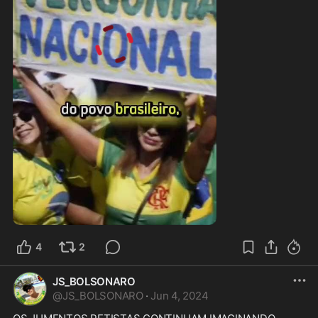
1:34
4
2
JS_BOLSONARO
@
JS_BOLSONARO
·
Jun 4, 2024