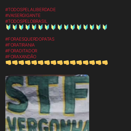
#TODOSPELALIBERDADE
#VAISERGIGANTE
#TODOSPELOBRASIL
🔰
🔰
🔰
🔰
🔰
🔰
🔰
🔰
🔰
🔰
🔰
🔰
🔰
🔰
🔰
🔰
#FORAESQUERDOPATAS
#FORATIRANIA
#FORADITADOR
#FORAXANDÃO
👊
👊
👊
👊
👊
👊
👊
👊
👊
👊
👊
👊
👊
👊
👊
👊