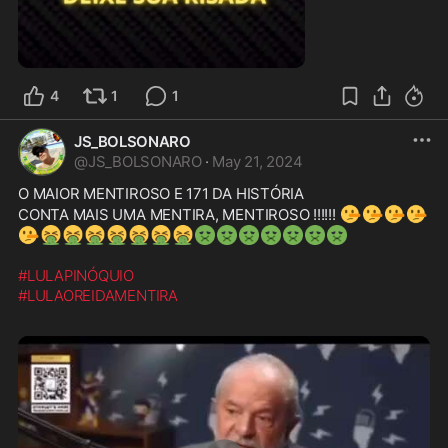
1:04
4
1
1
JS_BOLSONARO
@
JS_BOLSONARO
·
May 21, 2024
O MAIOR MENTIROSO E 171 DA HISTÓRIA 

🤥
🤥
🤥
🤥
CONTA MAIS UMA MENTIRA, MENTIROSO !!!!!! 
🤥
🤮
🤮
🤮
🤮
🤮
🤮
🤮
🤢
🤢
🤢
🤢
🤢
🤢
🤢
#LULAPINÓQUIO
#LULAOREIDAMENTIRA