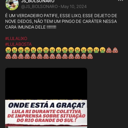
JS_BOLSONARO
@
JS_BOLSONARO
·
May 10, 2024
É UM VERDADEIRO PATIFE, ESSE LIXO, ESSE DEJETO DE 
NOVE DEDOS, NÃO TEM UM PINGO DE CARÁTER NESSA 
CARA IMUNDA DELE !!!!!!!!!

#LULALIXO
#LULABOSTA
🤮
🤮
🤮
🤮
🤮
🤮
🤮
🤮
🤮
🤮
🤮
🤮
🤮
🤮
🤮
🤮
💩
💩
💩
💩
💩
💩
💩
💩
💩
💩
💩
💩
💩
💩
💩
💩