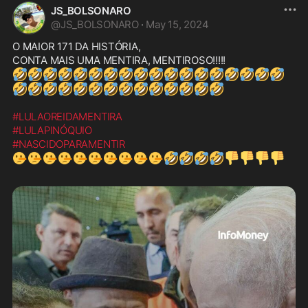
JS_BOLSONARO
@
JS_BOLSONARO
·
May 15, 2024
O MAIOR 171 DA HISTÓRIA, 

🤣
🤣
🤣
🤣
🤣
🤣
🤣
🤣
🤣
🤣
🤣
🤣
🤣
🤣
🤣
🤣
🤣
🤣
🤣
🤣
🤣
🤣
🤣
🤣
🤣
🤣
🤣
🤣
🤣
🤣
🤣
🤣
#LULAOREIDAMENTIRA
#LULAPINÓQUIO
#NASCIDOPARAMENTIR
🤥
🤥
🤥
🤥
🤥
🤥
🤥
🤥
🤥
🤥
🤣
🤣
🤣
🤣
👎
👎
👎
👎