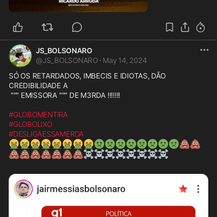
2:25
JS_BOLSONARO
@
JS_BOLSONARO
·
May 14, 2024
SÓ OS RETARDADOS, IMBECIS E IDIOTAS, DÃO 
CREDIBILIDADE A

 """ EMISSORA """ DE M3RDA !!!!!!!

#GLOBOMENTIRA
#GLOBOLIXO
#DESLIGAESSAMERDA
🤮
🤮
🤮
🤮
🤮
🤮
🤮
🤮
🤢
🤢
🤢
🤢
🤢
🤢
🤢
🤢
💩
💩
💩
💩
💩
💩
💩
💩
💩
☠️
☠️
☠️
☠️
☠️
☠️
☠️
☠️