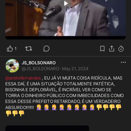
0:42
1
JS_BOLSONARO
@
JS_BOLSONARO
·
May 21, 2024
@andrefernandes
 , EU JÁ VI MUITA COISA RIDÍCULA, MAS 
ESSA DAÍ, É UMA SITUAÇÃO TOTALMENTE PATÉTICA, 
BISONHA E DEPLORÁVEL, É INCRÍVEL VER COMO SE 
TORRA O DINHEIRO PÚBLICO COM IMBECILIDADES COMO 
ESSA DESSE PREFEITO RETARDADO, É UM VERDADEIRO 
🤦‍♀️
🤦‍♀️
🤦‍♀️
🤦‍♀️
🤦‍♀️
🤦‍♀️
🤦‍♀️
🤦‍♀️
👎
👎
👎
👎
ABSURDO!!!!!!! 
👎
👎
👎