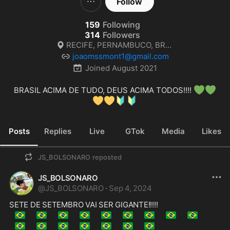
Follow
159
Following
314
Followers
RECIFE, PERNAMBUCO, BRASIL💚💛
joaomssmont1@gmail.com
Joined
August 2021
💚
💚
BRASIL ACIMA DE TUDO, DEUS ACIMA TODOS!!!! 
💛
💛
🔰
🔰
Posts
Replies
Live
GTok
Media
Likes
JS_BOLSONARO
reposted
JS_BOLSONARO
@
JS_BOLSONARO
·
Sep 4, 2024
🇧🇷
🇧🇷
🇧🇷
🇧🇷
🇧🇷
🇧🇷
🇧🇷
🇧🇷
🇧🇷
🇧🇷
🇧🇷
🇧🇷
🇧🇷
🇧🇷
🇧🇷
🇧🇷