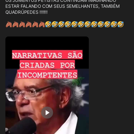
OS JUMENTOS PETISTAS CONTINUAM IMAGINANDO 
ESTAR FALANDO COM SEUS SEMELHANTES, TAMBÉM 
QUADRÚPEDES !!!!!!!

🐴
🐴
🐴
🐴
🐴
🐴
🤣
🤣
🤣
🤣
🤣
🤣
🤣
🤣
🤣
🤣
🤣
🤣