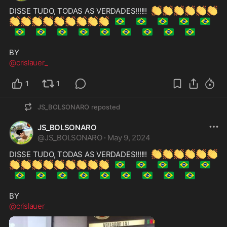
👏
👏
👏
👏
👏
👏
DISSE TUDO, TODAS AS VERDADES!!!!!!  
👏
👏
👏
👏
👏
👏
👏
👏
👏
🇧🇷
🇧🇷
🇧🇷
🇧🇷
🇧🇷
🇧🇷
🇧🇷
🇧🇷
🇧🇷
🇧🇷
🇧🇷
🇧🇷
🇧🇷
🇧🇷
@crislauer_
1
1
JS_BOLSONARO
reposted
JS_BOLSONARO
@
JS_BOLSONARO
·
May 9, 2024
👏
👏
👏
👏
👏
👏
DISSE TUDO, TODAS AS VERDADES!!!!!!  
👏
👏
👏
👏
👏
👏
👏
👏
👏
🇧🇷
🇧🇷
🇧🇷
🇧🇷
🇧🇷
🇧🇷
🇧🇷
🇧🇷
🇧🇷
🇧🇷
🇧🇷
🇧🇷
🇧🇷
🇧🇷
@crislauer_