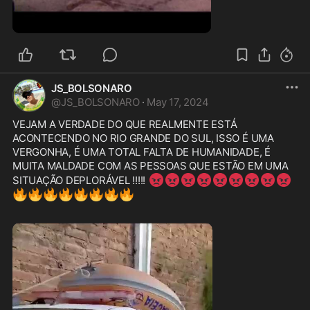
1:08
JS_BOLSONARO
@
JS_BOLSONARO
·
May 17, 2024
VEJAM A VERDADE DO QUE REALMENTE ESTÁ 
ACONTECENDO NO RIO GRANDE DO SUL, ISSO É UMA 
VERGONHA, É UMA TOTAL FALTA DE HUMANIDADE, É 
MUITA MALDADE COM AS PESSOAS QUE ESTÃO EM UMA 
😡
😡
😡
😡
😡
😡
😡
😡
😡
SITUAÇÃO DEPLORÁVEL !!!!! 
🔥
🔥
🔥
🔥
🔥
🔥
🔥
🔥