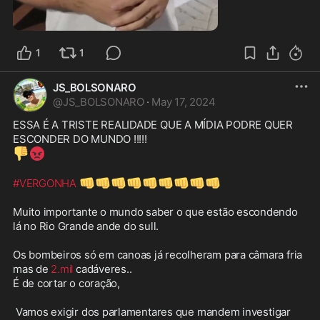
0:48
1
1
JS_BOLSONARO
@
JS_BOLSONARO
·
May 17, 2024
ESSA É A TRISTE REALIDADE QUE A MÍDIA PODRE QUER 
👎
😡
👊
👊
👊
👊
👊
👊
👊
👊
👊
#VERGONHA
Muito importante o mundo saber o que estão escondendo 
lá no Rio Grande ande do sull.

Os bombeiros só em canoas já recolheram para câmara fria 
mas de 
2.mil
 cadáveres.. 

É de cortar o coração,

 Vamos exigir dos parlamentares que mandem investigar 