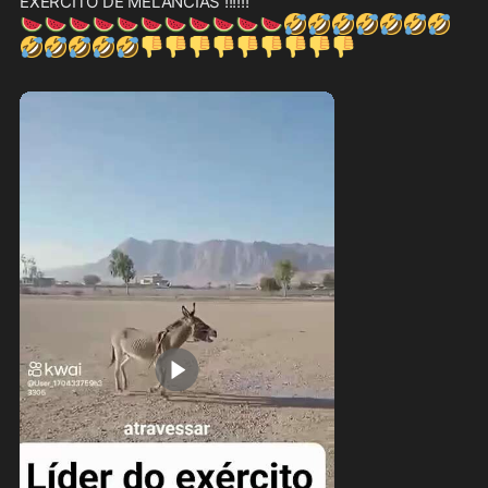
🍉
🍉
🍉
🍉
🍉
🍉
🍉
🍉
🍉
🍉
🍉
🤣
🤣
🤣
🤣
🤣
🤣
🤣
🤣
🤣
🤣
🤣
🤣
👎
👎
👎
👎
👎
👎
👎
👎
👎