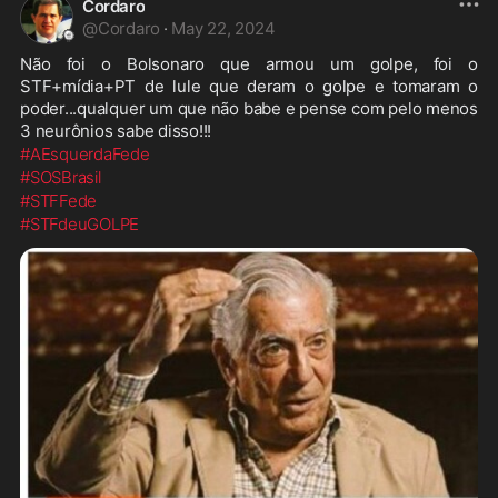
Cordaro
@
Cordaro
·
May 22, 2024
Não foi o Bolsonaro que armou um golpe, foi o 
STF+mídia+PT de lule que deram o golpe e tomaram o 
poder...qualquer um que não babe e pense com pelo menos 
3 neurônios sabe disso!!!
#AEsquerdaFede
#SOSBrasil
#STFFede
#STFdeuGOLPE