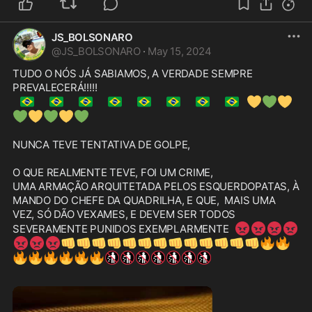
JS_BOLSONARO
@
JS_BOLSONARO
·
May 15, 2024
TUDO O NÓS JÁ SABIAMOS, A VERDADE SEMPRE 
🇧🇷
🇧🇷
🇧🇷
🇧🇷
🇧🇷
🇧🇷
🇧🇷
🇧🇷
💛
💚
💛
💚
💛
💚
💛
💚
NUNCA TEVE TENTATIVA DE GOLPE,

O QUE REALMENTE TEVE, FOI UM CRIME, 

UMA ARMAÇÃO ARQUITETADA PELOS ESQUERDOPATAS, À 
MANDO DO CHEFE DA QUADRILHA, E QUE,  MAIS UMA 
VEZ, SÓ DÃO VEXAMES, E DEVEM SER TODOS 
😡
😡
😡
😡
SEVERAMENTE PUNIDOS EXEMPLARMENTE  
😡
😡
😡
👊
👊
👊
👊
👊
👊
👊
👊
👊
👊
👊
👊
👊
🔥
🔥
🔥
🔥
🔥
🔥
🔥
🔥
🚯
🚯
🚯
🚯
🚯
🚯
🚯