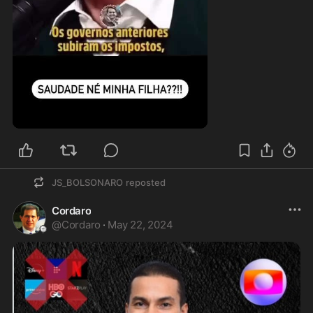
1:05
JS_BOLSONARO
reposted
Cordaro
@
Cordaro
·
May 22, 2024