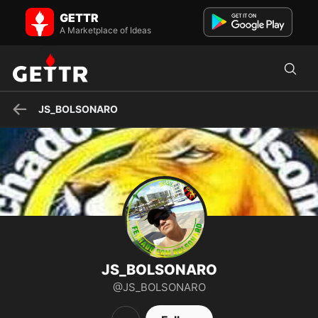
JS_BOLSONARO on GETTR - Profile and Posts
GETTR
BRASIL ACIMA DE TUDO, DEUS ACIMA TODOS!!!! 💚💚💛💛🔰🔰
A Marketplace of Ideas
JS_BOLSONARO
JS_BOLSONARO
@JS_BOLSONARO