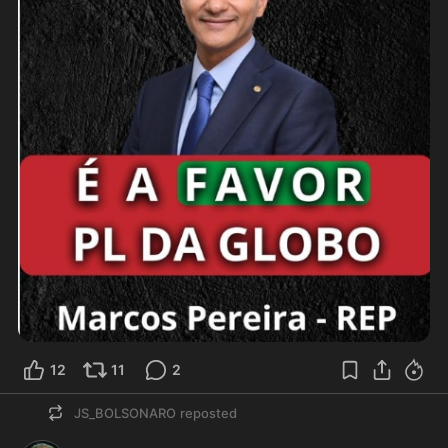
12
11
2
JS_BOLSONARO
reposted