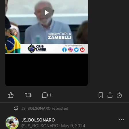
0:22
1
JS_BOLSONARO
reposted
JS_BOLSONARO
@
JS_BOLSONARO
·
May 9, 2024