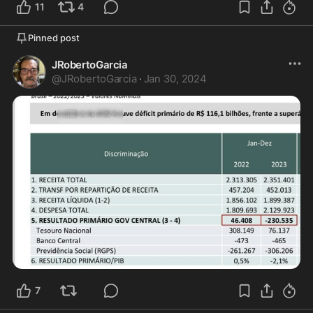
11
4
Pinned post
JRobertoGarcia
@
JRobertoGarcia
·
Jan 30, 2024
7