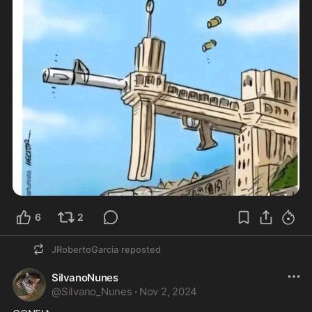
6
2
JRobertoGarcia
reposted
SilvanoNunes
@
Silvano_Nunes
·
Nov 2, 2024