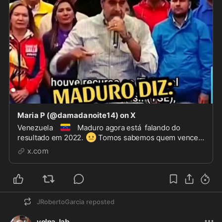
Maria P (@damadanoite14) on X
🇻🇪
Venezuela
Maduro agora está falando do
😐
resultado em 2022.
Tomos sabemos quem venceu
né @jairbolsonaro
x.com
JRobertoGarcia
reposted
volna_lab