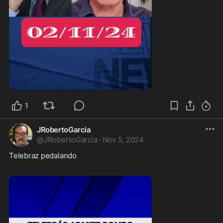
3:00
1
JRobertoGarcia
@
JRobertoGarcia
·
Nov 5, 2024
Telebraz pedalando 
