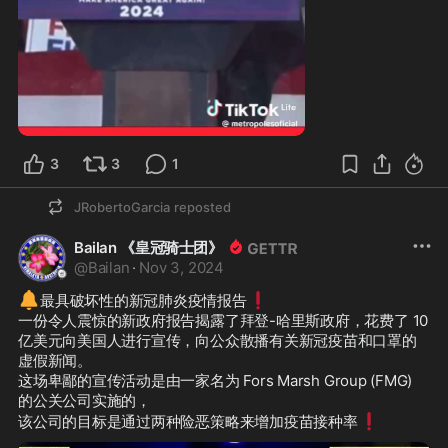
0:45
3
3
1
JRobertoGarcia
reposted
Bailan 《皇冠骑士团》
@
Bailan
·
Nov 3, 2024
🔔
❗
最具破坏性的新冠肺炎疫情报告
一份令人震惊的新政府报告揭露了拜登-哈里斯政府，花费了 10 
亿美元向美国人进行宣传，向公众散播有关新冠疫苗和口罩的
虚假新闻。

这场卑鄙的宣传活动是由一家名为 Fors Marsh Group (FMG) 
的公关公司实施的，

❗
该公司的目标是通过两种险恶策略来增加疫苗接种率