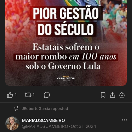
1
1
JRobertoGarcia
reposted
MARIADSCAMBEIRO
@
MARIADSCAMBEIRO
·
Oct 31, 2024