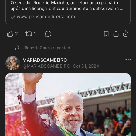
O senador Rogério Marinho, ao retornar ao plenário
após uma licença, criticou duramente a subserviência
do Congresso Nacional em relação...
www.pensandodireita.com
2
1
JRobertoGarcia
reposted
MARIADSCAMBEIRO
@
MARIADSCAMBEIRO
·
Oct 31, 2024