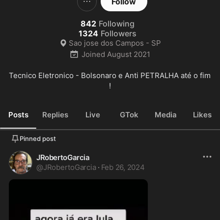
Follow
842
Following
1324
Followers
Sao jose dos Campos - SP
Joined
August 2021
Tecnico Eletronico - Bolsonaro e Anti PETRALHA até o fim 
!
Posts
Replies
Live
GTok
Media
Likes
Pinned post
JRobertoGarcia
@
JRobertoGarcia
·
Feb 26, 2024