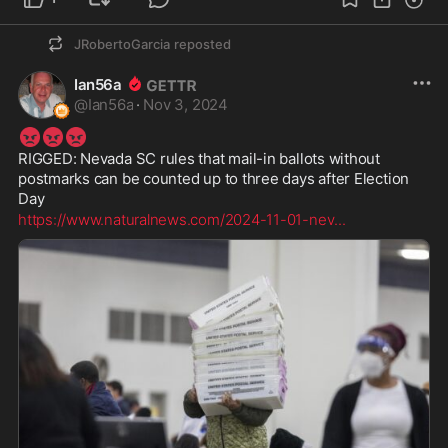
JRobertoGarcia
reposted
Ian56a
@
Ian56a
·
Nov 3, 2024
😡
😡
😡
RIGGED: Nevada SC rules that mail-in ballots without 
postmarks can be counted up to three days after Election 
Day
https://www.naturalnews.com/2024-11-01-nev
...