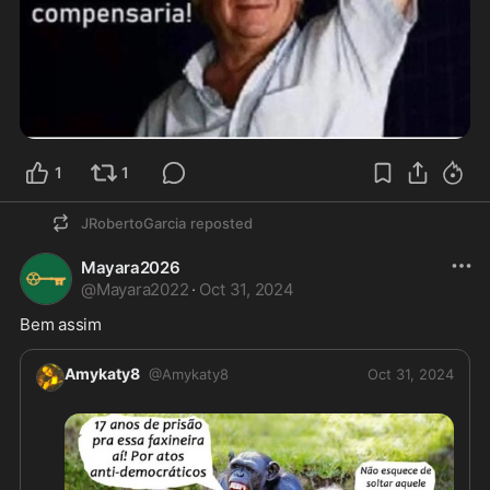
1
1
JRobertoGarcia
reposted
Mayara2026
@
Mayara2022
·
Oct 31, 2024
Bem assim
Amykaty8
@
Amykaty8
Oct 31, 2024