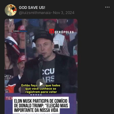
GOD SAVE US!
@
luizsmithmanaia
·
Nov 3, 2024