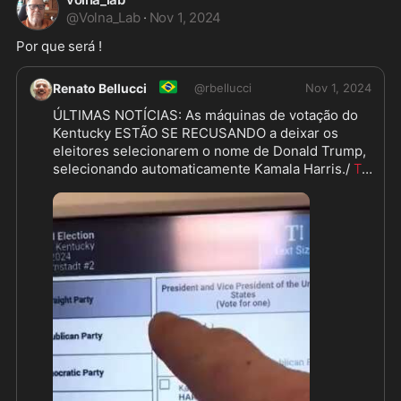
@
Volna_Lab
·
Nov 1, 2024
Por que será ! 
🇧🇷
Renato Bellucci
@
rbellucci
Nov 1, 2024
ÚLTIMAS NOTÍCIAS: As máquinas de votação do 
Kentucky ESTÃO SE RECUSANDO a deixar os 
eleitores selecionarem o nome de Donald Trump, 
selecionando automaticamente Kamala Harris./ 
Ta
raBull