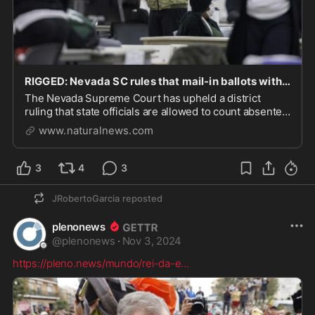
RIGGED: Nevada SC rules that mail-in ballots without postmarks can be counted up to three days after Election Day – NaturalNews.com
The Nevada Supreme Court has upheld a district
ruling that state officials are allowed to count absentee
ballots arriving without a postmark up until three days
www.naturalnews.com
after Election Day. Under the current Nevada law,
absentee ballots must be postmarked by ...
3
4
3
JRobertoGarcia
reposted
plenonews
@
plenonews
·
Nov 3, 2024
https://pleno.news/mundo/rei-da-e
...