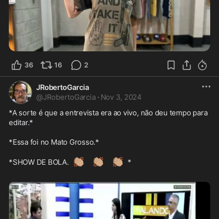
36
16
2
JRobertoGarcia
@
JRobertoGarcia
·
Nov 3, 2024
*A sorte é que a entrevista era ao vivo, não deu tempo para 
editar.*

*Essa foi no Mato Grosso.*

👏🏽
👏🏽
👏🏽
*SHOW DE BOLA.
* 
