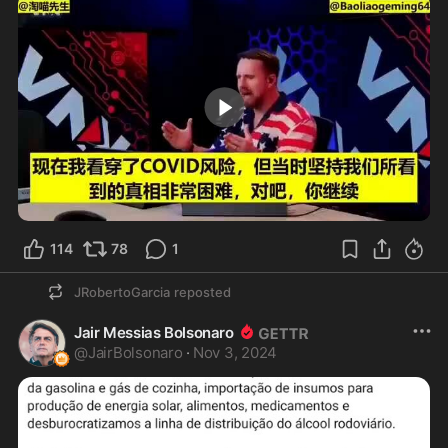
2:20
114
78
1
JRobertoGarcia
reposted
Jair Messias Bolsonaro
@
JairBolsonaro
·
Nov 3, 2024