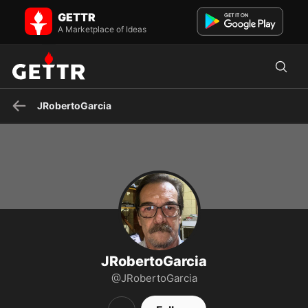
JRobertoGarcia on GETTR - Profile and Posts
GETTR
Tecnico Eletronico - Bolsonaro e Anti PETRALHA até o fim !
A Marketplace of Ideas
JRobertoGarcia
JRobertoGarcia
@JRobertoGarcia