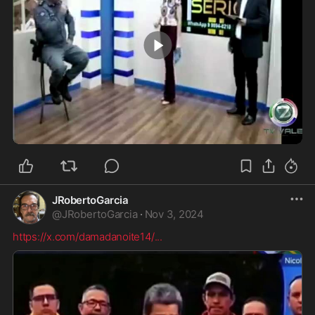
2:37
JRobertoGarcia
@
JRobertoGarcia
·
Nov 3, 2024
https://x.com/damadanoite14/
...