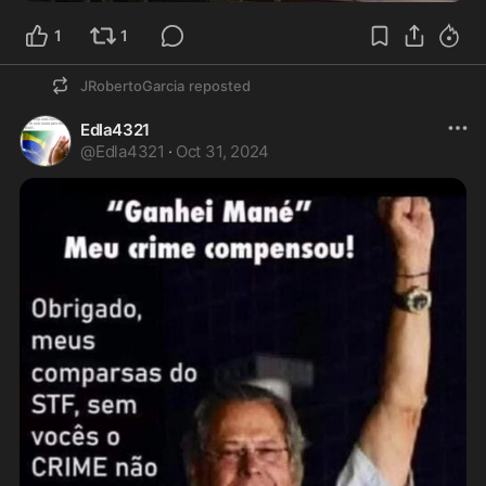
1
1
JRobertoGarcia
reposted
Edla4321
@
Edla4321
·
Oct 31, 2024