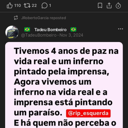
110
22
1
JRobertoGarcia
reposted
🇧🇷
🇧🇷
Tadeu Bombeiro
@
TadeuBombeiro
·
Nov 3, 2024