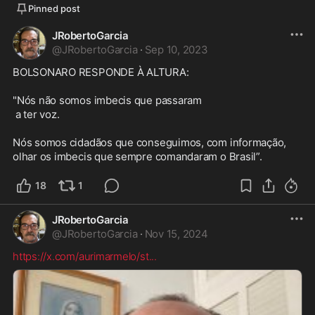
Pinned post
JRobertoGarcia
@
JRobertoGarcia
·
Sep 10, 2023
BOLSONARO RESPONDE À ALTURA:

"Nós não somos imbecis que passaram

 a ter voz. 

Nós somos cidadãos que conseguimos, com informação, 
olhar os imbecis que sempre comandaram o Brasil”.
18
1
JRobertoGarcia
@
JRobertoGarcia
·
Nov 15, 2024
https://x.com/aurimarmelo/st
...