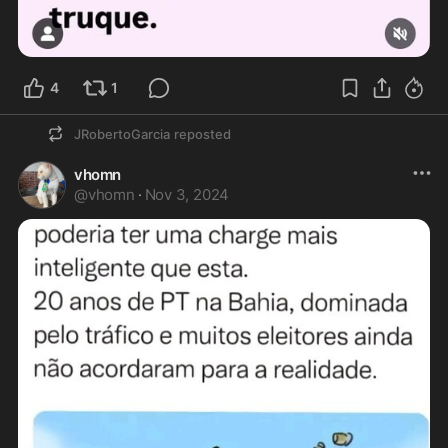
4
1
JRobertoGarcia
reposted
vhomn
@
vhomn
·
Nov 3, 2024