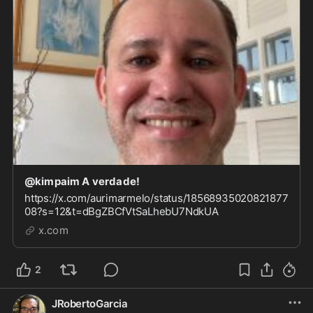
@kimpaim A verdade!
https://x.com/aurimarmelo/status/18568935020821877
08?s=12&t=dBgZBCfVtSaLhebU7NdkUA
x.com
2
JRobertoGarcia