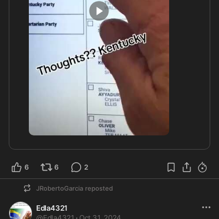
0:15
6
6
2
JRobertoGarcia
reposted
Edla4321
@
Edla4321
·
Oct 31, 2024