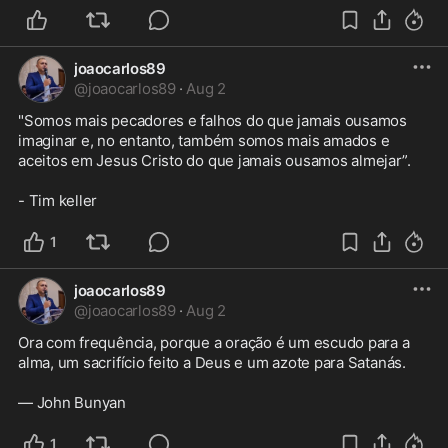
joaocarlos89
@
joaocarlos89
·
Aug 2
"Somos mais pecadores e falhos do que jamais ousamos 
imaginar e, no entanto, também somos mais amados e 
aceitos em Jesus Cristo do que jamais ousamos almejar”. 

- Tim keller
1
joaocarlos89
@
joaocarlos89
·
Aug 2
Ora com frequência, porque a oração é um escudo para a 
alma, um sacrifício feito a Deus e um azote para Satanás.

— John Bunyan
1