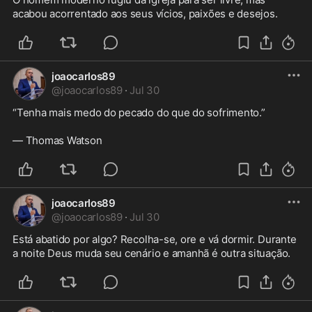
acabou acorrentado aos seus vícios, paixões e desejos.
joaocarlos89
@
joaocarlos89
·
Jul 30
“Tenha mais medo do pecado do que do sofrimento.”

— Thomas Watson
joaocarlos89
@
joaocarlos89
·
Jul 30
Está abatido por algo? Recolha-se, ore e vá dormir. Durante 
a noite Deus muda seu cenário e amanhã é outra situação.