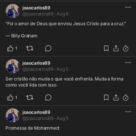
joaocarlos89
@
joaocarlos89
·
Aug 6
"Foi o amor de Deus que enviou Jesus Cristo para a cruz." 

— Billy Graham
1
joaocarlos89
@
joaocarlos89
·
Aug 5
Ser cristão não muda o que você enfrenta. Muda a forma 
como você lida com isso.
1
joaocarlos89
@
joaocarlos89
·
Aug 5
Promessa de Mohammed:
