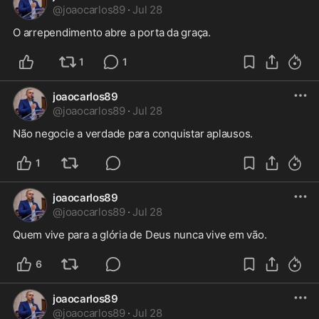
@
joaocarlos89
·
Jul 28
O arrependimento abre a porta da graça.
1
1
joaocarlos89
@
joaocarlos89
·
Jul 28
Não negocie a verdade para conquistar aplausos.
1
joaocarlos89
@
joaocarlos89
·
Jul 28
Quem vive para a glória de Deus nunca vive em vão.
6
joaocarlos89
@
joaocarlos89
·
Jul 28