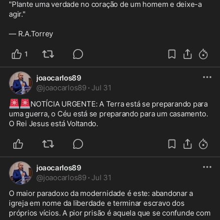
"Plante uma verdade no coração de um homem e deixe-a 
agir." 

— R.A.Torrey
1
joaocarlos89
@
joaocarlos89
·
Jul 31
🚨
🚨
NOTÍCIA URGENTE: A Terra está se preparando para 
uma guerra, o Céu está se preparando para um casamento. 
O Rei Jesus está Voltando.
joaocarlos89
@
joaocarlos89
·
Jul 31
O maior paradoxo da modernidade é este: abandonar a 
igreja em nome da liberdade e terminar escravo dos 
próprios vícios. A pior prisão é aquela que se confunde com 