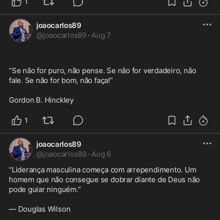
1
joaocarlos89
@
joaocarlos89
·
Aug 7
“Se não for puro, não pense. Se não for verdadeiro, não 
fale. Se não for bom, não faça!”

Gordon B. Hinckley 
1
joaocarlos89
@
joaocarlos89
·
Aug 6
“Liderança masculina começa com arrependimento. Um 
homem que não consegue se dobrar diante de Deus não 
pode guiar ninguém.”

— Douglas Wilson