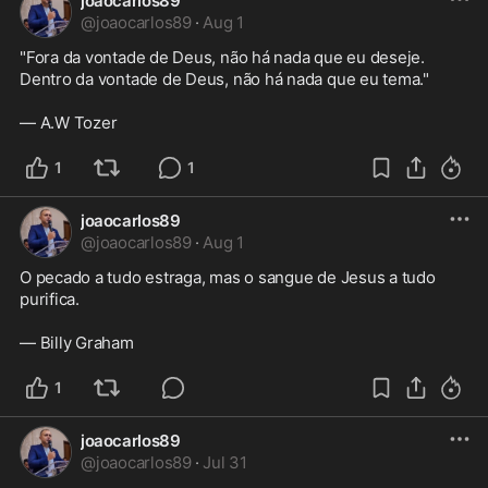
joaocarlos89
@
joaocarlos89
·
Aug 1
"Fora da vontade de Deus, não há nada que eu deseje. 
Dentro da vontade de Deus, não há nada que eu tema." 

— A.W Tozer
1
1
joaocarlos89
@
joaocarlos89
·
Aug 1
O pecado a tudo estraga, mas o sangue de Jesus a tudo 
purifica. 

— Billy Graham
1
joaocarlos89
@
joaocarlos89
·
Jul 31