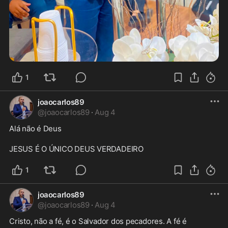
1
joaocarlos89
@
joaocarlos89
·
Aug 4
Alá não é Deus

JESUS É O ÚNICO DEUS VERDADEIRO
1
joaocarlos89
@
joaocarlos89
·
Aug 4
Cristo, não a fé, é o Salvador dos pecadores. A fé é 