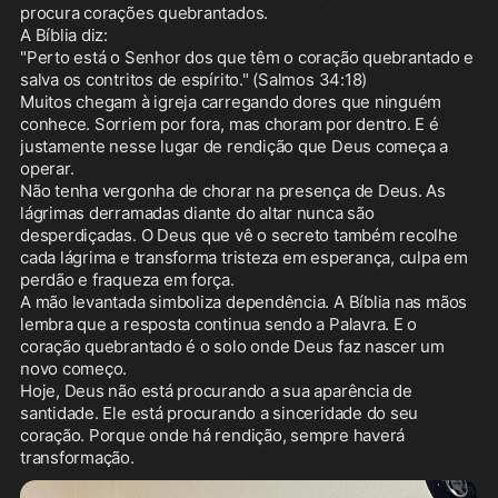
procura corações quebrantados.

A Bíblia diz:

"Perto está o Senhor dos que têm o coração quebrantado e 
salva os contritos de espírito." (Salmos 34:18)

Muitos chegam à igreja carregando dores que ninguém 
conhece. Sorriem por fora, mas choram por dentro. E é 
justamente nesse lugar de rendição que Deus começa a 
operar.

Não tenha vergonha de chorar na presença de Deus. As 
lágrimas derramadas diante do altar nunca são 
desperdiçadas. O Deus que vê o secreto também recolhe 
cada lágrima e transforma tristeza em esperança, culpa em 
perdão e fraqueza em força.

A mão levantada simboliza dependência. A Bíblia nas mãos 
lembra que a resposta continua sendo a Palavra. E o 
coração quebrantado é o solo onde Deus faz nascer um 
novo começo.

Hoje, Deus não está procurando a sua aparência de 
santidade. Ele está procurando a sinceridade do seu 
coração. Porque onde há rendição, sempre haverá 
transformação.