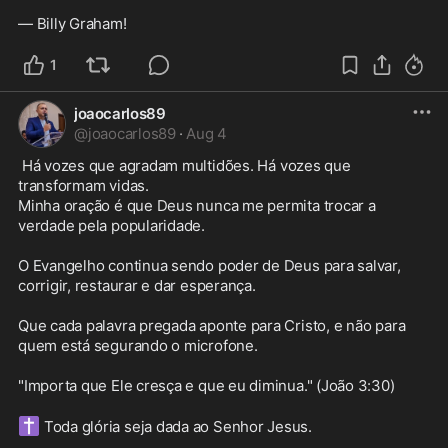
— Billy Graham!
1
joaocarlos89
@
joaocarlos89
·
Aug 4
 Há vozes que agradam multidões. Há vozes que 
transformam vidas.

Minha oração é que Deus nunca me permita trocar a 
verdade pela popularidade.

O Evangelho continua sendo poder de Deus para salvar, 
corrigir, restaurar e dar esperança.

Que cada palavra pregada aponte para Cristo, e não para 
quem está segurando o microfone.

"Importa que Ele cresça e que eu diminua." (João 3:30)

✝️
 Toda glória seja dada ao Senhor Jesus. 
