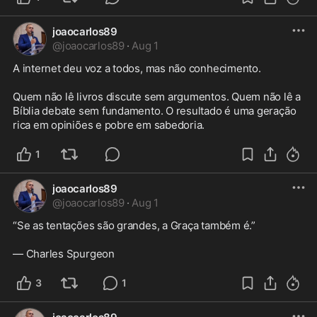
joaocarlos89
@
joaocarlos89
·
Aug 1
A internet deu voz a todos, mas não conhecimento.

Quem não lê livros discute sem argumentos. Quem não lê a 
Bíblia debate sem fundamento. O resultado é uma geração 
rica em opiniões e pobre em sabedoria.
1
joaocarlos89
@
joaocarlos89
·
Aug 1
“Se as tentações são grandes, a Graça também é.”

— Charles Spurgeon
3
1