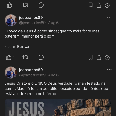
joaocarlos89
@
joaocarlos89
·
Aug 6
O povo de Deus é como sinos; quanto mais forte lhes 
baterem, melhor será o som.

- John Bunyan!
1
joaocarlos89
@
joaocarlos89
·
Aug 6
Jesus Cristo é o ÚNICO Deus verdadeiro manifestado na 
carne. Maomé foi um pedófilo possuído por demônios que 
está apodrecendo no Inferno.