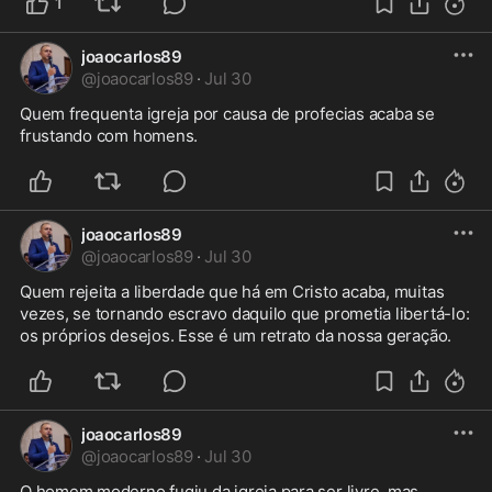
1
joaocarlos89
@
joaocarlos89
·
Jul 30
Quem frequenta igreja por causa de profecias acaba se 
frustando com homens.
joaocarlos89
@
joaocarlos89
·
Jul 30
Quem rejeita a liberdade que há em Cristo acaba, muitas 
vezes, se tornando escravo daquilo que prometia libertá-lo: 
os próprios desejos. Esse é um retrato da nossa geração.
joaocarlos89
@
joaocarlos89
·
Jul 30
O homem moderno fugiu da igreja para ser livre, mas 