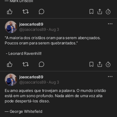
— Mark Driscoll
joaocarlos89
@
joaocarlos89
·
Aug 3
"A maioria dos cristãos oram para serem abençoados. 
Poucos oram para serem quebrantados."

 - Leonard Ravenhill!
joaocarlos89
@
joaocarlos89
·
Aug 3
Eu amo aqueles que trovejam a palavra. O mundo cristão 
está em um sono profundo. Nada além de uma voz alta 
pode despertá-los disso.

— George Whitefield