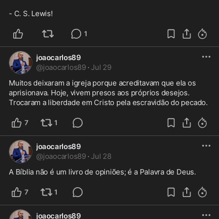
- C. S. Lewis!
1
joaocarlos89
@
joaocarlos89
·
Jul 29
Muitos deixaram a igreja porque acreditavam que ela os 
aprisionava. Hoje, vivem presos aos próprios desejos. 
Trocaram a liberdade em Cristo pela escravidão do pecado.
7
1
joaocarlos89
@
joaocarlos89
·
Jul 28
A Bíblia não é um livro de opiniões; é a Palavra de Deus.
7
1
joaocarlos89