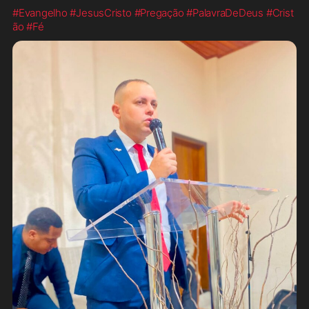
#Evangelho
#JesusCristo
#Pregação
#PalavraDeDeus
#Crist
ão
#Fé