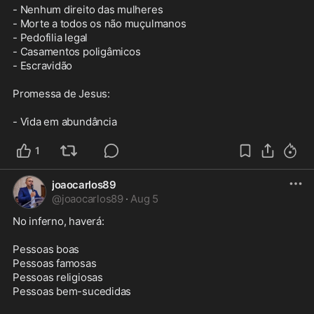
- Nenhum direito das mulheres

- Morte a todos os não muçulmanos

- Pedofilia legal

- Casamentos poligâmicos

- Escravidão

Promessa de Jesus:

- Vida em abundância
1
joaocarlos89
@
joaocarlos89
·
Aug 5
No inferno, haverá:

Pessoas boas  

Pessoas famosas  

Pessoas religiosas  

Pessoas bem-sucedidas  
