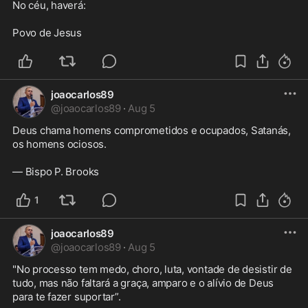
No céu, haverá:

Povo de Jesus
joaocarlos89
@
joaocarlos89
·
Aug 5
Deus chama homens comprometidos e ocupados, Satanás,  
os homens ociosos.

— Bispo P. Brooks
1
joaocarlos89
@
joaocarlos89
·
Aug 5
"No processo tem medo, choro, luta, vontade de desistir de 
tudo, mas não faltará a graça, amparo e o alívio de Deus 
para te fazer suportar”.
