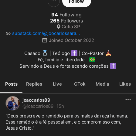
Follow
94
Following
265
Followers
Cotia SP
substack.com/@joocarlossara
ivadearaujo?utm_source=share&utm_medium=android&r
Joined
October 2022
💍
✝️
⛪
Casado 
 | Teólogo 
 | Co-Pastor 
🇧🇷
Fé, família e liberdade 
✝️
Servindo a Deus e fortalecendo corações 
Posts
Replies
Live
GTok
Media
Likes
joaocarlos89
@
joaocarlos89
·
15h
"Deus prescreve o remédio para os males da raça humana. 
Esse remédio é a fé pessoal em, e o compromisso com, 
Jesus Cristo."
