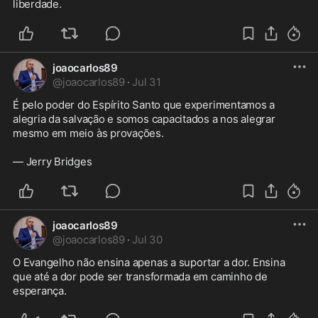
liberdade.
joaocarlos89
@
joaocarlos89
·
Jul 31
É pelo poder do Espírito Santo que experimentamos a 
alegria da salvação e somos capacitados a nos alegrar 
mesmo em meio às provações.

— Jerry Bridges
joaocarlos89
@
joaocarlos89
·
Jul 30
O Evangelho não ensina apenas a suportar a dor. Ensina 
que até a dor pode ser transformada em caminho de 
esperança.