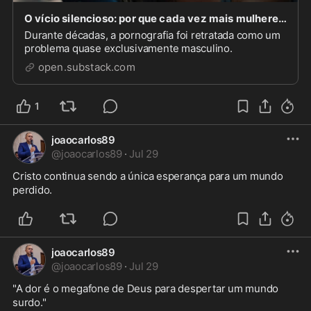
O vício silencioso: por que cada vez mais mulheres estão presas à pornografia?
Durante décadas, a pornografia foi retratada como um
problema quase exclusivamente masculino.
open.substack.com
1
joaocarlos89
@
joaocarlos89
·
Jul 29
Cristo continua sendo a única esperança para um mundo 
perdido.
joaocarlos89
@
joaocarlos89
·
Jul 29
"A dor é o megafone de Deus para despertar um mundo 
surdo."
