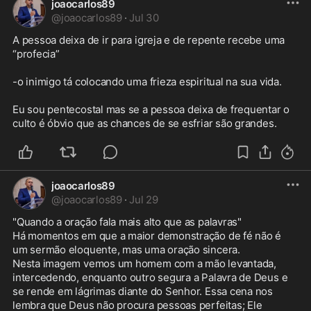
joaocarlos89
@
joaocarlos89
·
Jul 30
A pessoa deixa de ir para igreja e de repente recebe uma 
“profecia” 

-o inimigo tá colocando uma frieza espiritual na sua vida.

Eu sou pentecostal mas se a pessoa deixa de frequentar o 
culto é óbvio que as chances de se esfriar são grandes.
joaocarlos89
@
joaocarlos89
·
Jul 29
"Quando a oração fala mais alto que as palavras"

Há momentos em que a maior demonstração de fé não é 
um sermão eloquente, mas uma oração sincera.

Nesta imagem vemos um homem com a mão levantada, 
intercedendo, enquanto outro segura a Palavra de Deus e 
se rende em lágrimas diante do Senhor. Essa cena nos 
lembra que Deus não procura pessoas perfeitas; Ele 