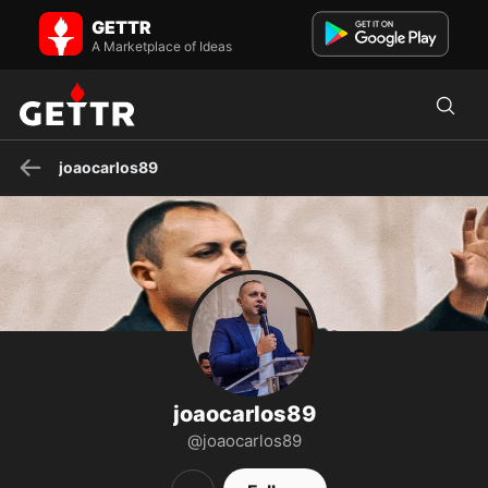
joaocarlos89 on GETTR - Profile and Posts
GETTR
Casado 💍 | Teólogo ✝️ | Co-Pastor ⛪ Fé, família e liberdade 🇧🇷
A Marketplace of Ideas
Servindo a Deus e fortalecendo corações ✝️
joaocarlos89
joaocarlos89
@joaocarlos89