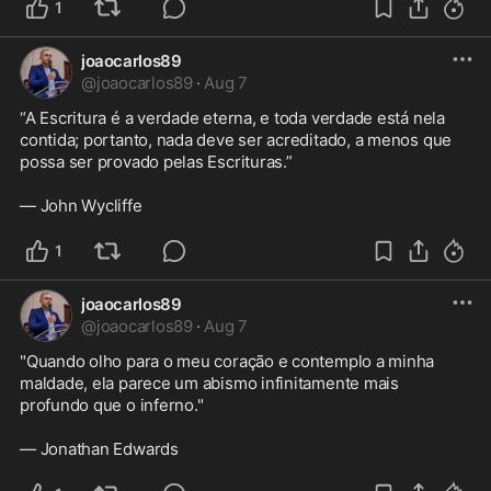
1
joaocarlos89
@
joaocarlos89
·
Aug 7
“A Escritura é a verdade eterna, e toda verdade está nela 
contida; portanto, nada deve ser acreditado, a menos que 
possa ser provado pelas Escrituras.”

— John Wycliffe
1
joaocarlos89
@
joaocarlos89
·
Aug 7
"Quando olho para o meu coração e contemplo a minha 
maldade, ela parece um abismo infinitamente mais 
profundo que o inferno." 

— Jonathan Edwards