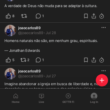
A verdade de Deus não muda para se adaptar à cultura.
8
1
joaocarlos89
@
joaocarlos89
·
Jul 28
Homens naturais não são, em nenhum grau, espirituais.

— Jonathan Edwards
5
2
1
joaocarlos89
@
joaocarlos89
·
Jul 27
Imagine abandonar a igreja em busca de liberdade e, no fim, 
descobrir que se tornou escravo dos próprios vícios e 
desejos. Esse é o retrato do homem moderno.
Home
Live
GETTR Fi
Log In
3