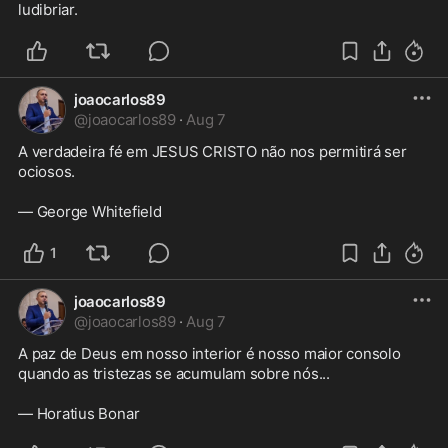
ludibriar.
joaocarlos89
@
joaocarlos89
·
Aug 7
A verdadeira fé em JESUS CRISTO não nos permitirá ser 
ociosos.

— George Whitefield
1
joaocarlos89
@
joaocarlos89
·
Aug 7
A paz de Deus em nosso interior é nosso maior consolo 
quando as tristezas se acumulam sobre nós... 

— Horatius Bonar