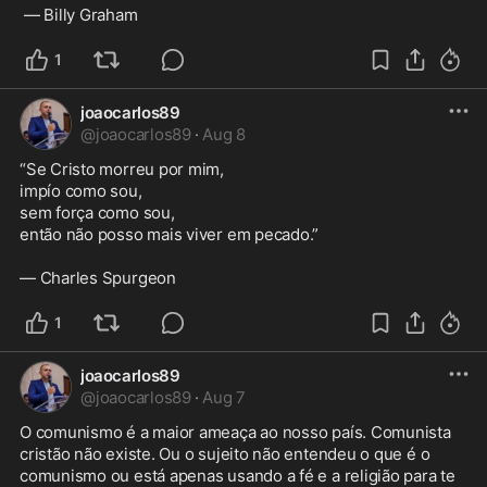
 — Billy Graham
1
joaocarlos89
@
joaocarlos89
·
Aug 8
“Se Cristo morreu por mim,

impío como sou,

sem força como sou,

então não posso mais viver em pecado.”

— Charles Spurgeon
1
joaocarlos89
@
joaocarlos89
·
Aug 7
O comunismo é a maior ameaça ao nosso país. Comunista 
cristão não existe. Ou o sujeito não entendeu o que é o 
comunismo ou está apenas usando a fé e a religião para te 