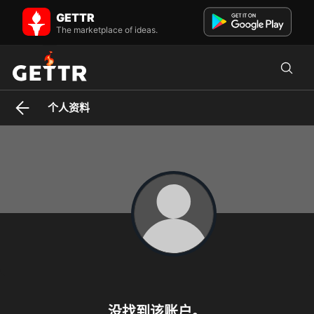
JimBobsArcade 在 GETTR - 个人资料和帖子 on GETTR
GETTR
The 👑 is Back LONG LIVE THE BOB #DDDD #V4T 🇲🇽 🇵🇷 🇺🇸
The marketplace of ideas.
🇺🇸 🇺🇸 #UNVAXEDNFREE #GOLF #DR2 #FJB #FBLM #FTLM
个人资料
没找到该账户。