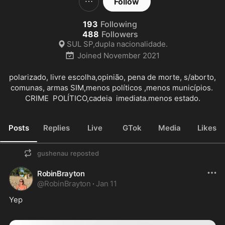
Follow
193
Following
488
Followers
SUL SP,dupla nacionalidade.
Joined
November 2021
polarizado, livre escolha,opinião, pena de morte, s/aborto, 
comunas, armas SIM,menos políticos ,menos municípios. 
CRIME  POLÍTICO,cadeia  imediata.menos estado.
Posts
Replies
Live
GTok
Media
Likes
gushenau
reposted
RobinBrayton
@
RobinBrayton
·
Jan 11
Yep 
