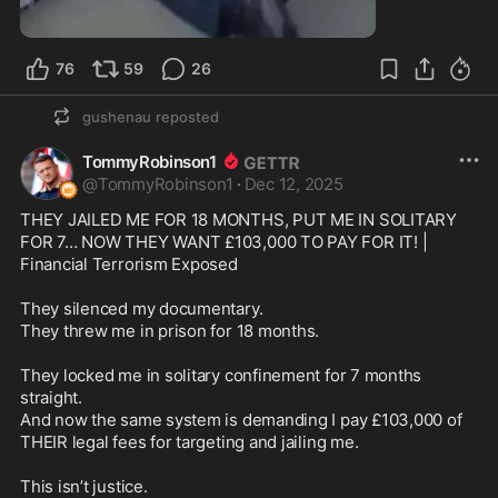
0:55
76
59
26
gushenau
reposted
TommyRobinson1
@
TommyRobinson1
·
Dec 12, 2025
THEY JAILED ME FOR 18 MONTHS, PUT ME IN SOLITARY 
FOR 7… NOW THEY WANT £103,000 TO PAY FOR IT! | 
Financial Terrorism Exposed

They silenced my documentary.

They threw me in prison for 18 months.

They locked me in solitary confinement for 7 months 
straight.

And now the same system is demanding I pay £103,000 of 
THEIR legal fees for targeting and jailing me.

This isn’t justice. 
