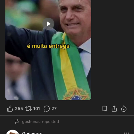
1:32
255
101
27
gushenau
reposted
Genevere