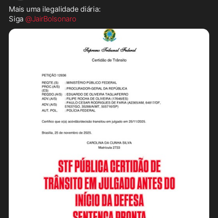
Mais uma ilegalidade diária:

Siga 
@JairBolsonaro