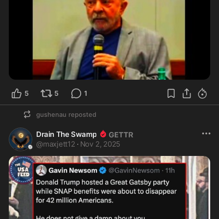
5
5
1
gushenau
reposted
Drain The Swamp
@
maxjett12
·
Nov 2, 2025