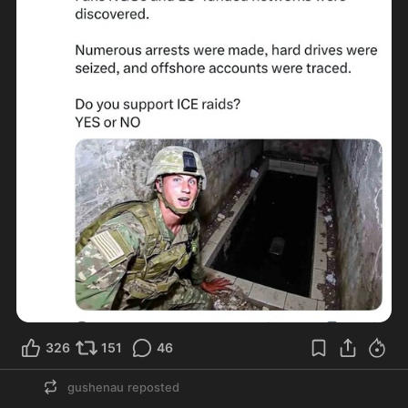
326
151
46
gushenau
reposted