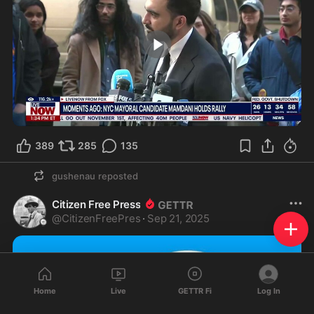
0:29
389
285
135
gushenau
reposted
Citizen Free Press
@
CitizenFreePres
·
Sep 21, 2025
Home
Live
GETTR Fi
Log In