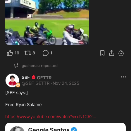
0:13
19
8
1
gushenau
reposted
SBF
@
SBF_GETTR
·
Nov 24, 2025
[SBF says:]
Free Ryan Salame
https://www.youtube.com/watch?v=dN1CR2
...