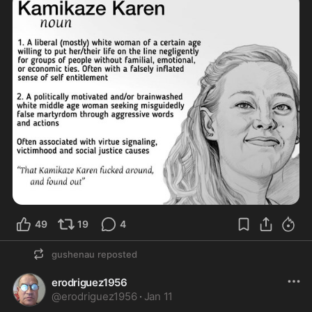
49
19
4
gushenau
reposted
erodriguez1956
@
erodriguez1956
·
Jan 11