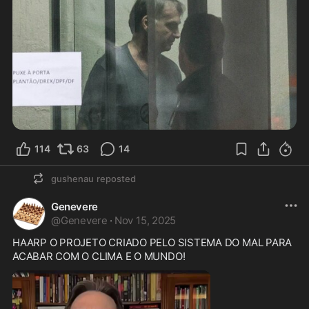
114
63
14
gushenau
reposted
Genevere
@
Genevere
·
Nov 15, 2025
HAARP O PROJETO CRIADO PELO SISTEMA DO MAL PARA 
ACABAR COM O CLIMA E O MUNDO!