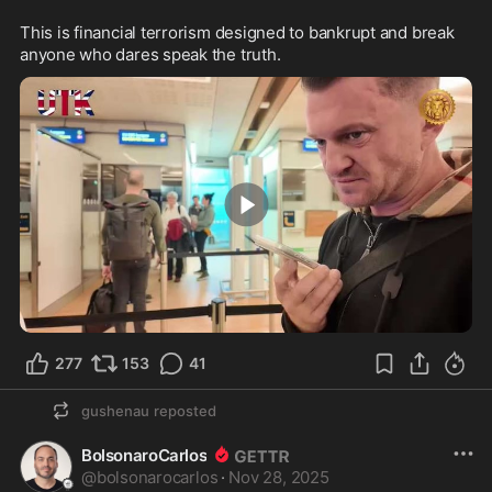
This is financial terrorism designed to bankrupt and break 
anyone who dares speak the truth.
6:14
277
153
41
gushenau
reposted
BolsonaroCarlos
@
bolsonarocarlos
·
Nov 28, 2025