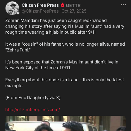
Citizen Free Press
@
CitizenFreePres
·
Oct 27, 2025
Zohran Mamdani has just been caught red-handed 
changing his story after saying his Muslim "aunt" had a very 
rough time wearing a hijab in public after 9/11
It was a "cousin" of his father, who is no longer alive, named 
"Zehra Fuhi."
It's been exposed that Zohran's Muslim aunt didn't live in 
New York City at the time of 9/11.
Everything about this dude is a fraud - this is only the latest 
example.
(From Eric Daugherty via X)
http://citizenfreepress.com/