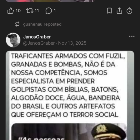
10
11
1
gushenau
reposted
JanosGraber
@
JanosGraber
·
Nov 13, 2025