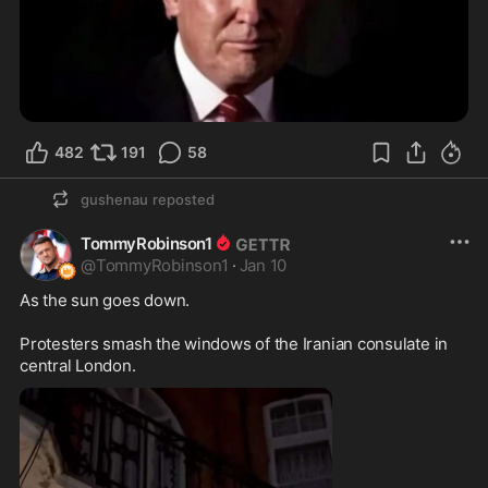
482
191
58
gushenau
reposted
TommyRobinson1
@
TommyRobinson1
·
Jan 10
As the sun goes down. 

Protesters smash the windows of the Iranian consulate in 
central London.