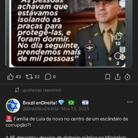
43
22
6
gushenau
reposted
💎
🇧🇷
🇮🇱
Brazil enDireita!
@
BrazilenDireita
·
Nov 13, 2025
🚨
 Família de Lula de novo no centro de um escândalo de 
corrupção?!
A PF descobriu desvios de dinheiro público no Ministério 