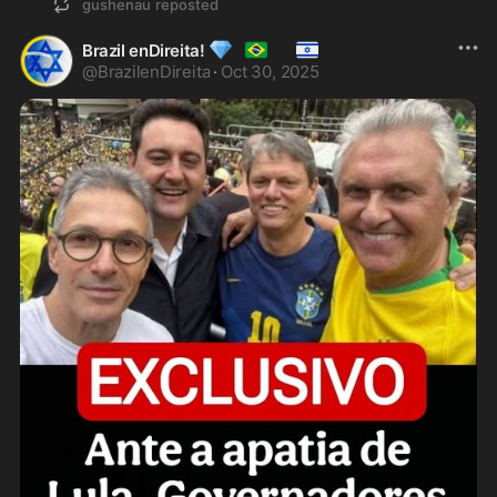
gushenau
reposted
💎
🇧🇷
🇮🇱
Brazil enDireita!
@
BrazilenDireita
·
Oct 30, 2025