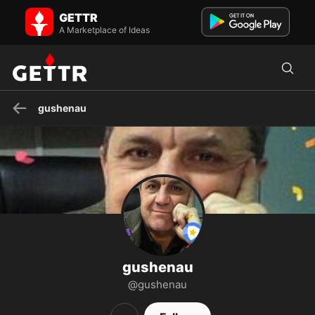
gushenau on GETTR - Profile and Posts
GETTR
polarizado, livre escolha,opinião, pena de morte, s/aborto, comunas,
armas SIM,menos políticos ,menos municípios. CRIME ...
A Marketplace of Ideas
gushenau
gushenau
@gushenau