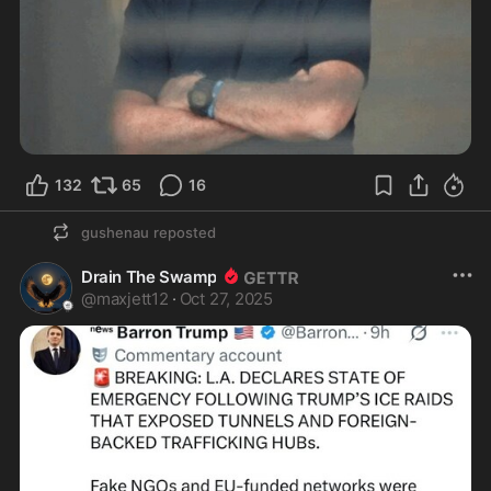
132
65
16
gushenau
reposted
Drain The Swamp
@
maxjett12
·
Oct 27, 2025