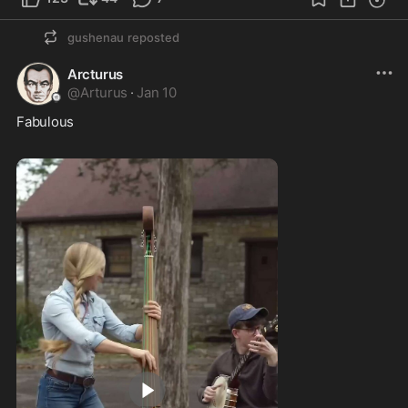
gushenau
reposted
Arcturus
@
Arturus
·
Jan 10
Fabulous  
