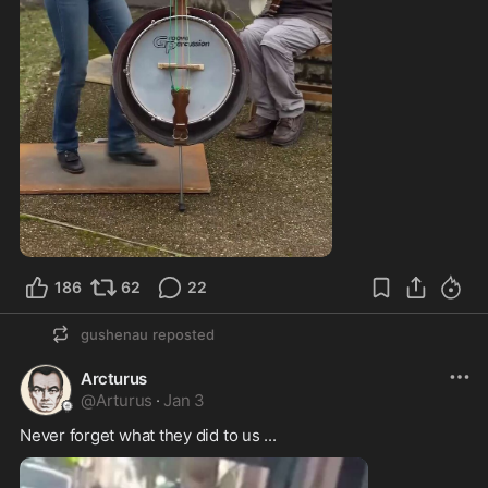
0:58
186
62
22
gushenau
reposted
Arcturus
@
Arturus
·
Jan 3
Never forget what they did to us ... 