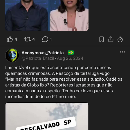
0:22
4
4
1
🇧🇷
Anonymous_Patriota
@
Patriota_Brazil
·
Aug 26, 2024
Lamentável oque está acontecendo por conta dessas 
queimadas criminosas. A Pescoço de tartaruga vugo 
“Marina” não faz nada para resolver essa situação. Cadê os 
artistas da Globo lixo? Repórteres lacradores que não 
comunicam nada a respeito. Tenho certeza que esses 
incêndios tem dedo do PT no meio. 