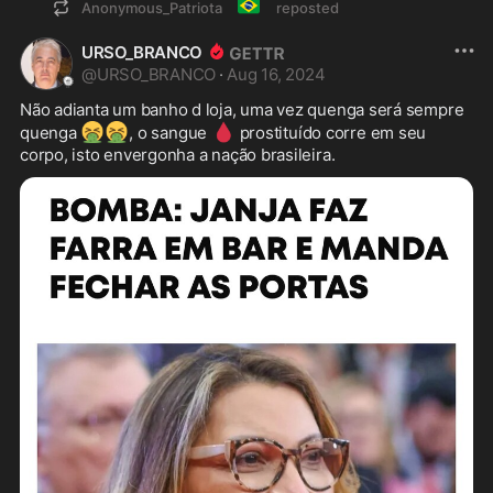
🇧🇷
Anonymous_Patriota
reposted
URSO_BRANCO
@
URSO_BRANCO
·
Aug 16, 2024
Não adianta um banho d loja, uma vez quenga será sempre 
🤮
🤮
🩸
quenga 
, o sangue 
 prostituído corre em seu 
corpo, isto envergonha a nação brasileira. 