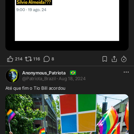
214
116
8
🇧🇷
Anonymous_Patriota
@
Patriota_Brazil
·
Aug 18, 2024
Até que fim o Tio Bill acordou 