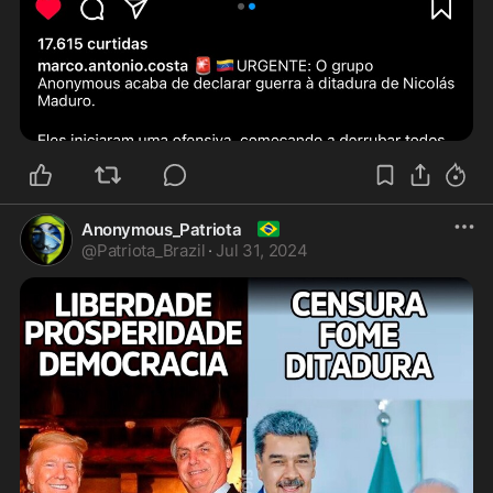
🇧🇷
Anonymous_Patriota
@
Patriota_Brazil
·
Jul 31, 2024