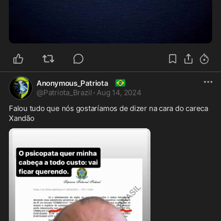
2:59
🇧🇷
Anonymous_Patriota
@
Patriota_Brazil
·
Aug 14, 2024
Falou tudo que nós gostaríamos de dizer na cara do careca 
Xandão 