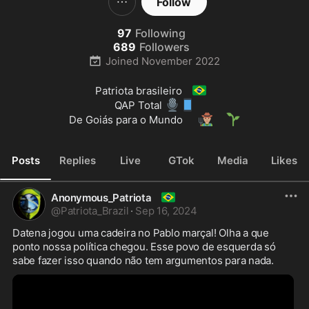
Follow
97
Following
689
Followers
Joined
November 2022
🇧🇷
Patriota brasileiro 
🎙️
📱
QAP Total 
👨🏽‍🌾
🌱
De Goiás para o Mundo 
Posts
Replies
Live
GTok
Media
Likes
🇧🇷
Anonymous_Patriota
@
Patriota_Brazil
·
Sep 16, 2024
Datena jogou uma cadeira no Pablo marçal! Olha a que 
ponto nossa política chegou. Esse povo de esquerda só 
sabe fazer isso quando não tem argumentos para nada. 