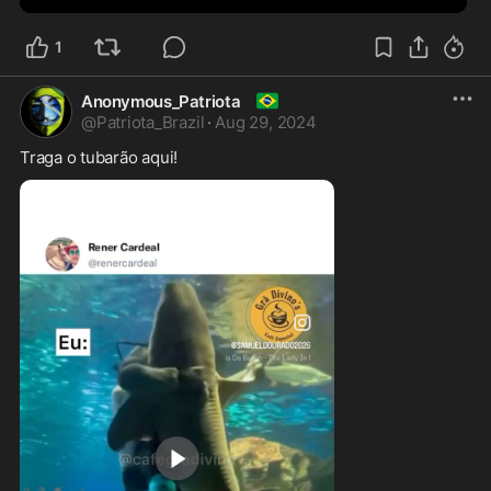
0
1
🇧🇷
Anonymous_Patriota
@
Patriota_Brazil
·
Aug 29, 2024
Traga o tubarão aqui! 