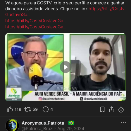
Vá agora para a COSTV, crie o seu perfil e comece a ganhar 
dinheiro assistindo vídeos. Clique no link 
https://bit.ly/Costv
GustavoGa
...
https://bit.ly/CostvGustavoGa
...
https://bit.ly/CostvGustavoGa
...
5:21
119
59
4
🇧🇷
Anonymous_Patriota
@
Patriota_Brazil
·
Aug 29, 2024