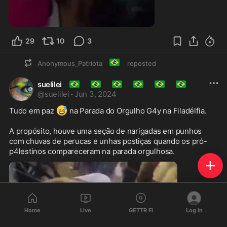
1:18
29
10
3
🇧🇷
Anonymous_Patriota
reposted
🇧🇷
🇧🇷
🇧🇷
🇧🇷
🇧🇷
🇧🇷
suelilei
@
suelilei
·
Jun 3, 2024
😅
Tudo em paz 
 na Parada do Orgulho G4y na Filadélfia.

A propósito, houve uma seção de narigadas em punhos 
com chuvas de perucas e unhas postiças quando os pró-
p4lestinos compareceram na parada orgulhosa.
Home
Live
GETTR Fi
Log In