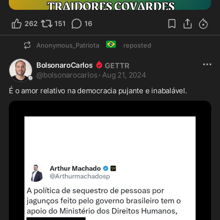
262
151
16
🇧🇷
Anonymous_Patriota
reposted
BolsonaroCarlos
@
bolsonarocarlos
·
Aug 21, 2024
É o amor relativo na democracia pujante e inabalável.