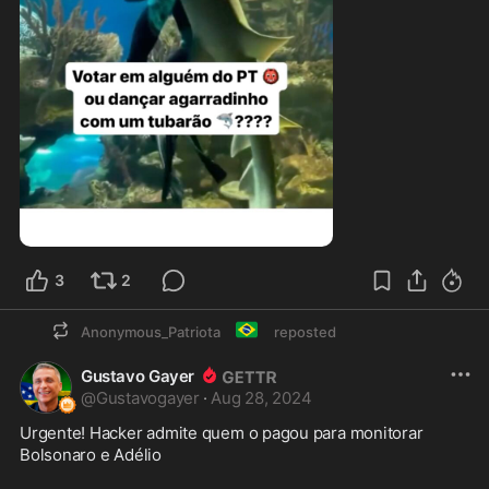
0:13
3
2
🇧🇷
Anonymous_Patriota
reposted
Gustavo Gayer
@
Gustavogayer
·
Aug 28, 2024
Urgente! Hacker admite quem o pagou para monitorar 
Bolsonaro e Adélio 