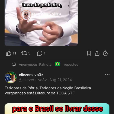
0:16
11
5
1
🇧🇷
Anonymous_Patriota
reposted
eliezersilva3z
@
eliezersilva3z
·
Aug 21, 2024
Traidores da Pátria, Traidores da Nação Brasileira, 
Vergonhoso está Ditadura da TOGA STF. 
