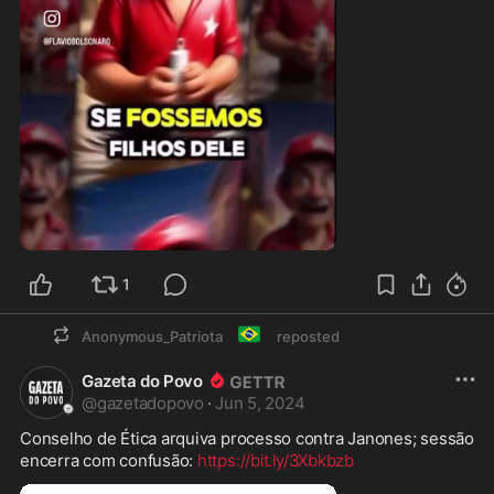
1:12
1
🇧🇷
Anonymous_Patriota
reposted
Gazeta do Povo
@
gazetadopovo
·
Jun 5, 2024
Conselho de Ética arquiva processo contra Janones; sessão 
encerra com confusão: 
https://bit.ly/3Xbkbzb