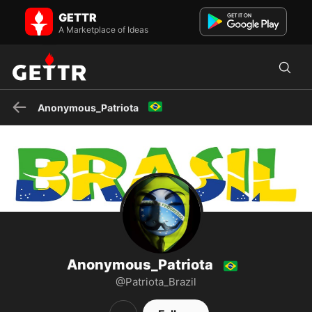
Anonymous_Patriota 🇧🇷 on GETTR - Profile and Posts
GETTR
Patriota brasileiro 🇧🇷 QAP Total 🎙️📱 De Goiás para o Mundo 👨🏽‍🌾
A Marketplace of Ideas
🌱
🇧🇷
Anonymous_Patriota
Anonymous_Patriota
🇧🇷
@Patriota_Brazil