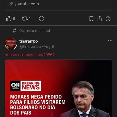
intervenção sem precedentes na história recente do
youtube.com
país no...
5
1
Dulcineia
reposted
tinarambo
@
tinarambo
·
Aug 9
https://x.com/i/status/20862
...