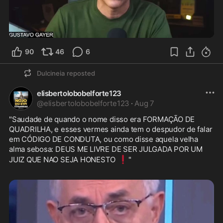
5:45
90
46
6
Dulcineia
reposted
elisbertolobobelforte123
@
elisbertolobobelforte123
·
Aug 7
"Saudade de quando o nome disso era FORMAÇÃO DE 
QUADRILHA, e esses vermes ainda tem o despudor de falar 
em CÓDIGO DE CONDUTA, ou como disse aquela velha 
alma sebosa: DEUS ME LIVRE DE SER JULGADA POR UM 
❗
JUIZ QUE NAO SEJA HONESTO 
" 
