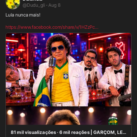
@
Dudu_gli
·
Aug 8
Lula nunca mais!  

https://www.facebook.com/share/v/1HZzPc
...
81 mil visualizações · 6 mil reações | GARÇOM, LEVEI UMA GAIA DE FLÁVIO