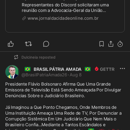
Representantes do Discord solicitaram uma
reunião com a Advocacia-Geral da União
(AGU), marcada para esta sexta-feira (7), para
www.jornaldacidadeonline.com.br
apresentar propostas de adequação da
plataforma às normas brasileiras qu...
Dulcineia
reposted
🇧🇷
🇧🇷
BRASIL PÁTRIA AMADA
@
BrasilPatriaAmada26
·
Aug 8
Presidente Flávio Bolsonaro Afirma Que Uma Grande 
Emissora de Televisão Está Sendo Ameaçada Por Divulgar 
Denúncias Sobre o Judiciário Brasileiro. 

Já Imaginou a Que Ponto Chegamos, Onde Membros de 
Uma Instituição Ameaça Uma Rede de TV, Por Denunciar a 
Corrupção Sistêmica Em Um Judiciário Que Nem Mais o 
Brasileiro Confia...Mediante a Tantos Escândalos e 