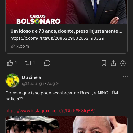
Um idoso de 70 anos, doente, preso injustamente. Impedido de ver os filhos até no dia dos país.
https://x.com/i/status/2086229032652198329
x.com
1
1
Dulcineia
@
Dudu_gli
·
Aug 9
Como é que isso pode acontecer no Brasil, e NINGUÉM 
noticia??  

https://www.instagram.com/p/DbtR8KStqB8/