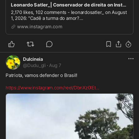
Leonardo Satler_| Conservador de direita on Instagram: "Cadê a turma do amor? #brasilacimade
2,170 likes, 102 comments - leonardosatler_ on August
1, 2026: "Cadê a turma do amor?
#brasilacimadetudodeusacimadetodos
www.instagram.com
#deusnocomando #deusnocontrole
#deusacimadetudo #deusacimadetodos".
Dulcineia
@
Dudu_gli
·
Aug 7
Patriota, vamos defender o Brasil!  

https://www.instagram.com/reel/DbnXz0IEt
...