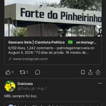
🇧🇷
Gennaro Vela | Cientista Político
on Instagram: "70 dias de prisão. 16 meses de tornozelei
6,159 likes, 1,242 comments - patriotagennarovela on
August 4, 2026: "70 dias de prisão. 16 meses de
tornozeleira eletrônica. Fiquei sem ver minha família.
www.instagram.com
Longe da minha esposa. Não pude ver o nascimento
da minha filha. Fui calado nas minhas redes ...
1
1
Dulcineia
@
Dudu_gli
·
Aug 7
MBL sempre foi lixo. 