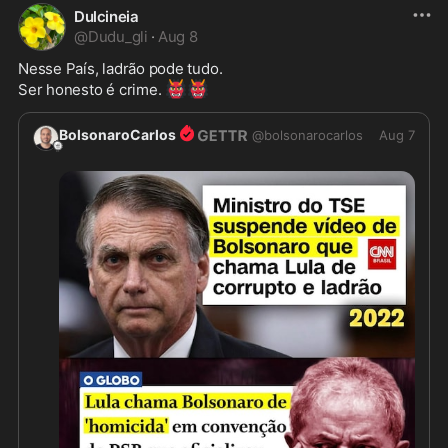
Dulcineia
@
Dudu_gli
·
Aug 8
Nesse País, ladrão pode tudo. 

👹
👹
Ser honesto é crime. 
BolsonaroCarlos
@
bolsonarocarlos
Aug 7