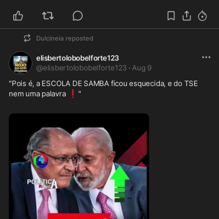
Dulcineia
reposted
elisbertolobobelforte123
@
elisbertolobobelforte123
·
Aug 9
"Pois é, a ESCOLA DE SAMBA ficou esquecida, e do TSE 
❗
nem uma palavra 
" 
