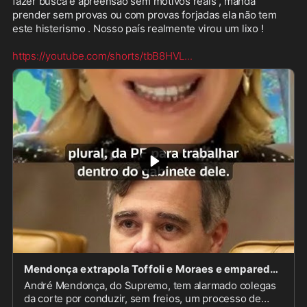
fazer busca e apreensão sem motivos reais , manda 
prender sem provas ou com provas forjadas ela não tem 
este histerismo . Nosso país realmente virou um lixo ! 

https://youtube.com/shorts/tbB8HVL
...
Mendonça extrapola Toffoli e Moraes e empareda Polícia Federal, que fica sem defesa | Daniela L
André Mendonça, do Supremo, tem alarmado colegas
da corte por conduzir, sem freios, um processo de