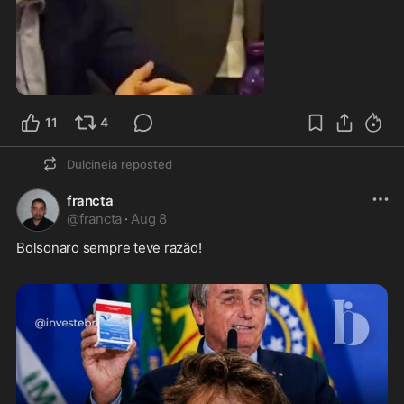
1:18
11
4
Dulcineia
reposted
francta
@
francta
·
Aug 8
Bolsonaro sempre teve razão! 
