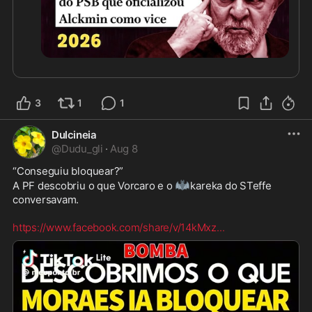
3
1
1
Dulcineia
@
Dudu_gli
·
Aug 8
“Conseguiu bloquear?”

🦇
A PF descobriu o que Vorcaro e o 
kareka do STeffe 
conversavam.  

https://www.facebook.com/share/v/14kMxz
...