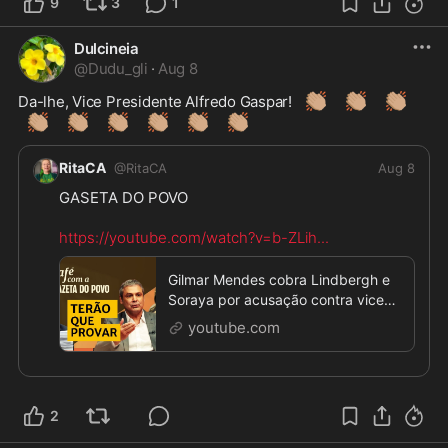
9
3
1
Dulcineia
@
Dudu_gli
·
Aug 8
👏🏽
👏🏽
👏🏽
Da-lhe, Vice Presidente Alfredo Gaspar! 
👏🏽
👏🏽
👏🏽
👏🏽
👏🏽
👏🏽
RitaCA
@
RitaCA
Aug 8
GASETA DO POVO  

https://youtube.com/watch?v=b-ZLih
...
Gilmar Mendes cobra Lindbergh e
Soraya por acusação contra vice
de Flávio | CAFÉ COM A GAZETA
youtube.com
2