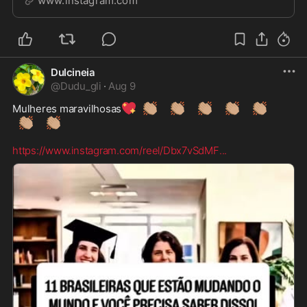
www.instagram.com
Dulcineia
@
Dudu_gli
·
Aug 9
💖
👏🏽
👏🏽
👏🏽
👏🏽
👏🏽
Mulheres maravilhosas
👏🏽
👏🏽
https://www.instagram.com/reel/Dbx7vSdMF
...