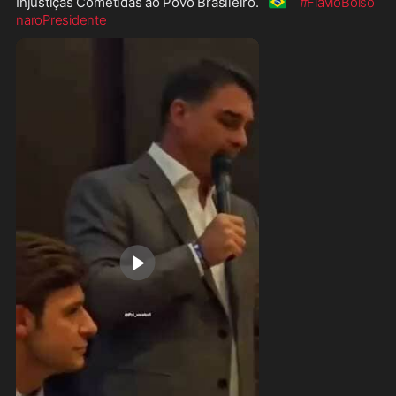
🇧🇷
Injustiças Cometidas ao Povo Brasileiro.
#FlavioBolso
naroPresidente