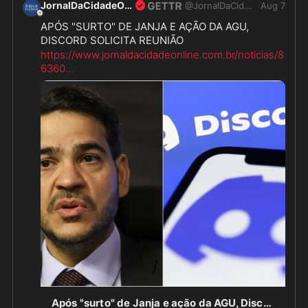
JornalDaCidadeOnline
@
JornalDaCidadeO
Aug 7
APÓS "SURTO" DE JANJA E AÇÃO DA AGU, 
DISCORD SOLICITA REUNIÃO
https://www.jornaldacidadeonline.com.br/noticias/8
6360
...
Polêmica!
Compartilhe:
Canal do Facebook:
https://www.messenger.com/channel/jornal
...
Canal do WhatsApp:
https://chat.whatsapp.com/I9vMRoD8cpg0c4
...
Canal do Telegram: 
https://t.me/jornaldacidade
...
Baixe o aplicativo:
https://www.jornaldacidadeonline.com.br/paginas/a
plica
...
Após "surto" de Janja e ação da AGU, Discord solicita reunião