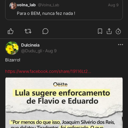
volna_lab
@
Volna_Lab
Aug 9
Para o BEM, nunca fez nada ! 
Dulcineia
@
Dudu_gli
·
Aug 9
Bizarro!  

https://www.facebook.com/share/19116Lt2
...