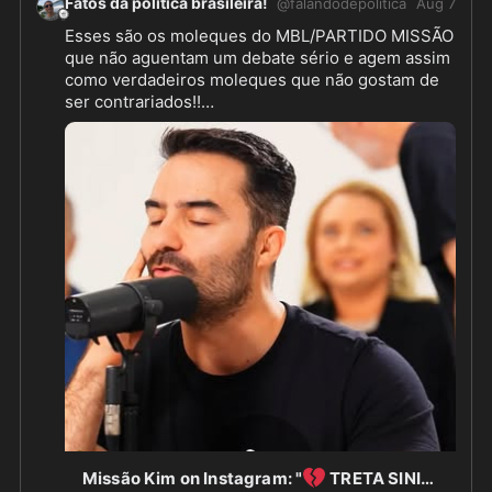
Fatos da política brasileira!
@
falandodepolitica
Aug 7
Esses são os moleques do MBL/PARTIDO MISSÃO 
que não aguentam um debate sério e agem assim 
como verdadeiros moleques que não gostam de 
ser contrariados!!

O MBL É UM LIXO! 

https://www.instagram.com/reel/DbrfVnkxR
...
💔
Missão Kim on Instagram: "
TRETA SINISTRA: FEZ BARBA, CABELO E BIGODE! #CortesMBL #MBL