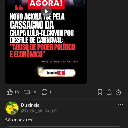
0:10
16
10
1
Dulcineia
@
Dudu_gli
·
Aug 9
São monstros! 