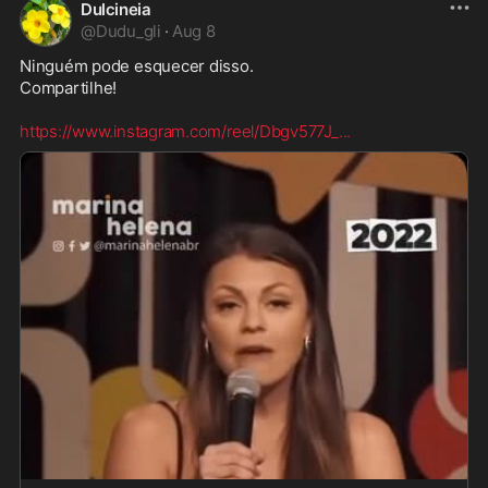
Dulcineia
@
Dudu_gli
·
Aug 8
Ninguém pode esquecer disso. 

Compartilhe!  

https://www.instagram.com/reel/Dbgv577J_
...