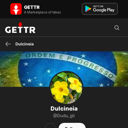
Dulcineia on GETTR - Profile and Posts
GETTR
Deus Pátria Família A serviço da vida, do bem, da liberdade. Somos
livres para escolher, e escravos das consequências. A...
A Marketplace of Ideas
Dulcineia
Dulcineia
@Dudu_gli