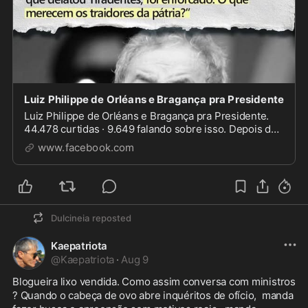
Luiz Philippe de Orléans e Bragança pra Presidente
Luiz Philippe de Orléans e Bragança pra Presidente.
44.478 curtidas · 9.649 falando sobre isso. Depois do
Capitão, que venha o Príncipe! Após a família
www.facebook.com
Bolsonaro, que venha a Família Real !...
Dulcineia
reposted
Kaepatriota
@
Kaepatriota
·
Aug 9
Blogueira lixo vendida. Como assim conversa com ministros 
? Quando o cabeça de ovo abre inquéritos de ofício,  manda 