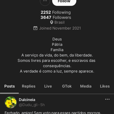
Follow
2252
Following
3647
Followers
Brasil
Joined
November 2021
Deus

Pátria

Família

A serviço da vida, do bem, da liberdade.

Somos livres para escolher, e escravos das 
consequências.

A verdade é como a luz, sempre aparece.
Posts
Replies
Live
GTok
Media
Likes
Dulcineia
@
Dudu_gli
·
5h
Fechado, amigo! Sem voto para esses partidos mornos.  
