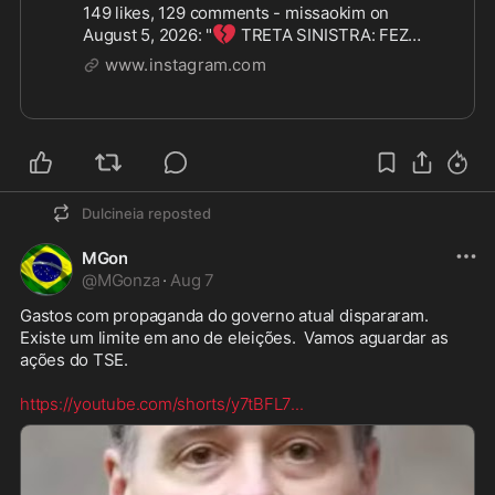
149 likes, 129 comments - missaokim on
💔
August 5, 2026: "
TRETA SINISTRA: FEZ
BARBA, CABELO E BIGODE! #CortesMBL #MBL
www.instagram.com
👉
Siga o nosso CANAL e Faça parte dessa
MISSÃO!".
Dulcineia
reposted
MGon
@
MGonza
·
Aug 7
Gastos com propaganda do governo atual dispararam.  
Existe um limite em ano de eleições.  Vamos aguardar as 
ações do TSE. 

https://youtube.com/shorts/y7tBFL7
...