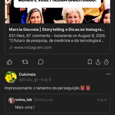
Marcia Gouveia | Storytelling e Dicas on Instagram: "O futuro da pesquisa, da medicina e da tec
631 likes, 67 comments - belezenta on August 8, 2026:
"O futuro da pesquisa, da medicina e da tecnologia é
🇧🇷
feminino e, acima de tudo, brasileiro!
Conheça
www.instagram.com
as mulheres incríveis que estão quebrando barreiras e
revolucionando a ciência mundial. De...
Dulcineia
@
Dudu_gli
·
Aug 9
👹
👹
Impressionante o tamanho da perseguição
volna_lab
@
Volna_Lab
Aug 9
Mais uma ! 