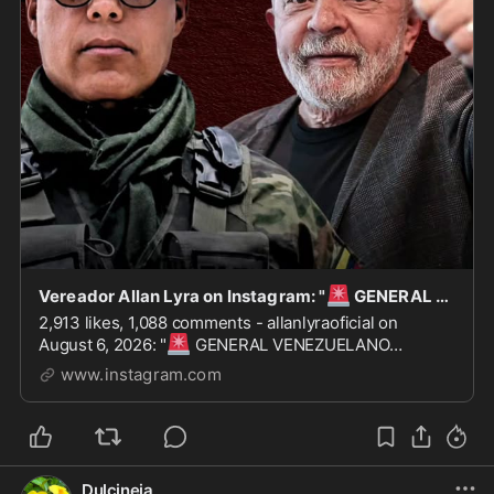
🚨
Vereador Allan Lyra on Instagram: "
GENERAL VENEZUELANO ASSUME FUNÇÃO NO BRASIL Segundo a no
2,913 likes, 1,088 comments - allanlyraoficial on
🚨
August 6, 2026: "
GENERAL VENEZUELANO
ASSUME FUNÇÃO NO BRASIL Segundo a notícia, o
www.instagram.com
governo brasileiro autorizou a atuação de Luis Gerardo
Reyes Rivero como adido militar da Venezuela no
Brasil. A ...
Dulcineia