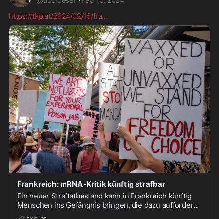
@
docloeser
·
Feb 15, 2024
https://tkp.at/2024/02/15/fra
...
Frankreich: mRNA-Kritik künftig strafbar
Ein neuer Straftatbestand kann in Frankreich künftig
Menschen ins Gefängnis bringen, die dazu auffordern,
eine mRNA-Behandlung zu unterlassen.
tkp.at