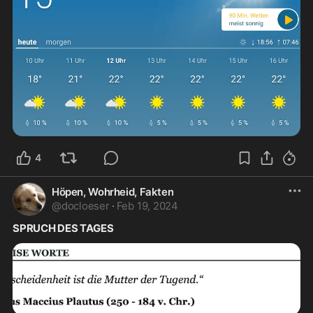
4
Höpen, Wohrheid, Fakten
@
docloeser
·
Feb 19, 2024
SPRUCH DES TAGES