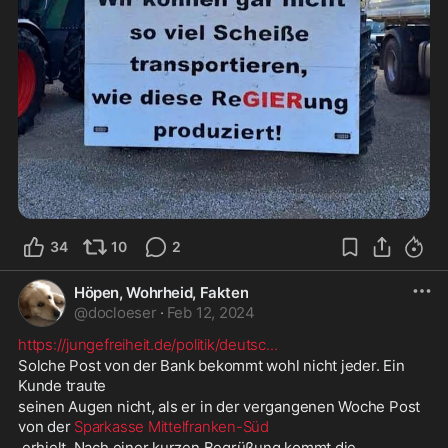
34
10
2
Höpen, Wohrheid, Fakten
@
docloeser
·
Feb 12, 2024
https://jungefreiheit.de/politik/deutsc
...
Solche Post von der Bank bekommt wohl nicht jeder. Ein 
Kunde traute 
seinen Augen nicht, als er in der vergangenen Woche Post 
von der 
Sparkasse Mittelfranken-Süd
 erhielt. Nach einer kurzen Begrüßung kommt die 