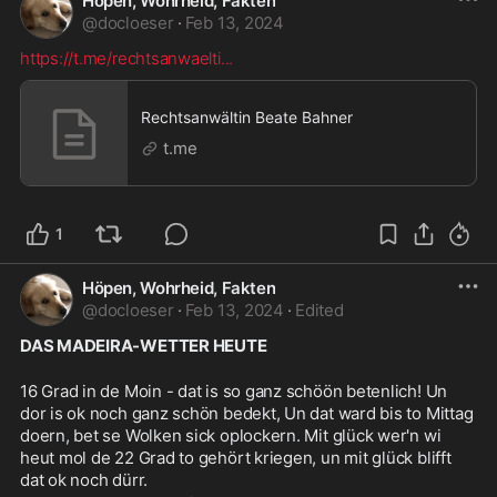
Höpen, Wohrheid, Fakten
@
docloeser
·
Feb 13, 2024
https://t.me/rechtsanwaelti
...
Rechtsanwältin Beate Bahner
t.me
1
Höpen, Wohrheid, Fakten
@
docloeser
·
Feb 13, 2024
·
Edited
DAS MADEIRA-WETTER HEUTE
16 Grad in de Moin - dat is so ganz schöön betenlich! Un 
dor is ok noch ganz schön bedekt, Un dat ward bis to Mittag 
doern, bet se Wolken sick oplockern. Mit glück wer'n wi 
heut mol de 22 Grad to gehört kriegen, un mit glück blifft 
dat ok noch dürr. 