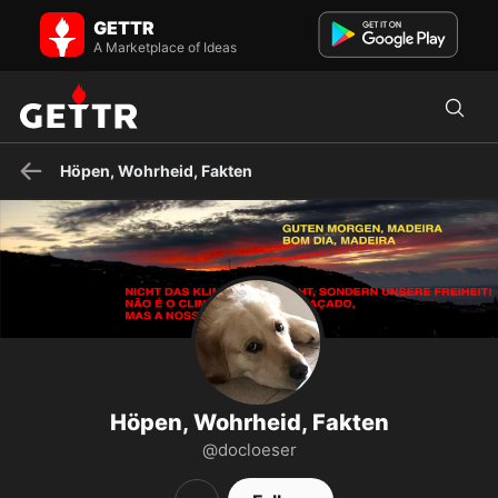
Höpen, Wohrheid, Fakten on GETTR - Profile and Posts
GETTR
Ungeimpft. Hamborger Notdokter, Karkenmusiker i.R. u. Christ ✝️.
Liebe Musik, Natuur, Lyrik, Plattdüütsch. Wegen Diktatu...
A Marketplace of Ideas
Höpen, Wohrheid, Fakten
Höpen, Wohrheid, Fakten
@docloeser