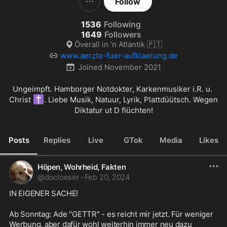
Follow
1536
Following
1649
Followers
Överall in ’n Atlantik 🇵🇹
www.aerzte-fuer-aufklaerung.de
Joined
November 2021
Ungeimpft. Hamborger Notdokter, Karkenmusiker i.R. u. 
✝️
Christ 
. Liebe Musik, Natuur, Lyrik, Plattdüütsch. Wegen 
Diktatur ut D flüchten!
Posts
Replies
Live
GTok
Media
Likes
Höpen, Wohrheid, Fakten
@
docloeser
·
Feb 20, 2024
IN EIGENER SACHE!
Ab Sonntag: Ade "GETTR" - es reicht mir jetzt. Für weniger 
Werbung, aber dafür wohl weiterhin immer neu dazu 