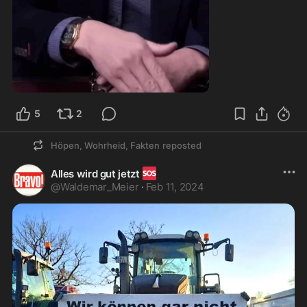
1:03
5
2
Höpen, Wohrheid, Fakten
reposted
🆘
Alles wird gut jetzt
@
Waldemar_Meier
·
Feb 11, 2024