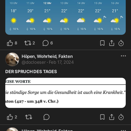
8
2
6
Höpen, Wohrheid, Fakten
@
docloeser
·
Feb 17, 2024
DER SPRUCH DES TAGES
2