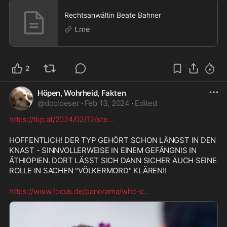
Rechtsanwältin Beate Bahner
t.me
2
Höpen, Wohrheid, Fakten
@
docloeser
·
Feb 13, 2024
·
Edited
https://tkp.at/2024/02/12/ste
...
HOFFENTLICH! DER TYP GEHÖRT SCHON LÄNGST IN DEN 
KNAST - SINNVOLLERWEISE IN EINEM GEFÄNGNIS IN 
ÄTHIOPIEN. DORT LÄSST SICH DANN SICHER AUCH SEINE 
ROLLE IN SACHEN "VÖLKERMORD" KLÄREN!!
https://www.focus.de/panorama/who-c
...