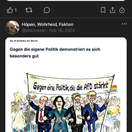
1
Höpen, Wohrheid, Fakten
@
docloeser
·
Feb 18, 2024