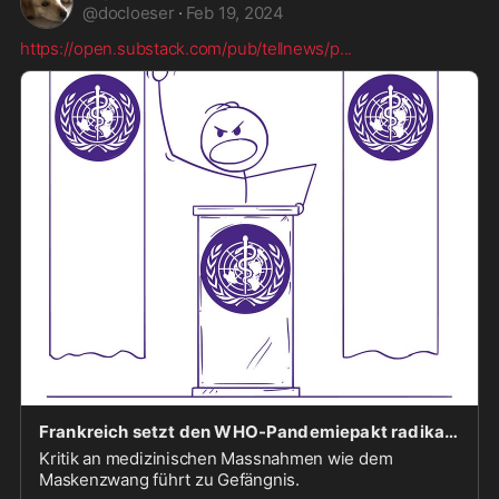
@
docloeser
·
Feb 19, 2024
https://open.substack.com/pub/tellnews/p
...
Frankreich setzt den WHO-Pandemiepakt radikal um
Kritik an medizinischen Massnahmen wie dem
Maskenzwang führt zu Gefängnis.