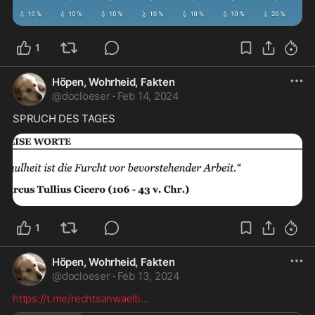
1
Höpen, Wohrheid, Fakten
@
docloeser
·
Feb 14, 2024
SPRUCH DES TAGES
1
Höpen, Wohrheid, Fakten
@
docloeser
·
Feb 13, 2024
https://t.me/rechtsanwaelti
...