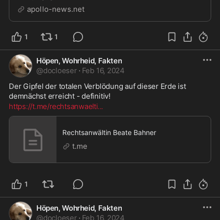
Kontobewegungen überwacht werden, gar
apollo-news.net
Ausreisesperren verhängt ...
1
1
Höpen, Wohrheid, Fakten
@
docloeser
·
Feb 16, 2024
Der Gipfel der totalen Verblödung auf dieser Erde ist 
demnächst erreicht - definitiv!
https://t.me/rechtsanwaelti
...
Rechtsanwältin Beate Bahner
t.me
1
Höpen, Wohrheid, Fakten
@
docloeser
·
Feb 16, 2024