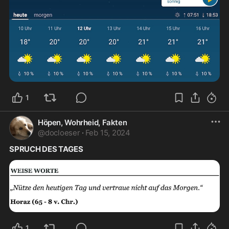
1
Höpen, Wohrheid, Fakten
@
docloeser
·
Feb 15, 2024
SPRUCH DES TAGES
1