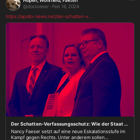
Höpen, Wohrheid, Fakten
@
docloeser
·
Feb 16, 2024
https://apollo-news.net/der-schatten-v
...
Der Schatten-Verfassungsschutz: Wie der Staat NGOs als De-Facto-Ermittler einsetzt - Apollo News
Nancy Faeser setzt auf eine neue Eskalationsstufe im
Kampf gegen Rechts. Unter anderem sollen