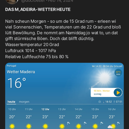
@
docloeser
·
Feb 14, 2024
DAS M,ADEIRA-WETTER HEUTE
Na'n scheun Morgen - so um de 15 Grad rum - erleen wi 
viel Sonnenschien, Temperaturen um de 22 Grad und bloß 
lütt Bewölkung. De nommt am Namiddag jo wat to, un dat 
gifft stürmische Böen. Doch dat blifft düchtig. 
Wassertemperatur 20 Grad
Luftdruck 1014 - 1017 hPa
Relative Luftfeuchte 75 bis 80 %