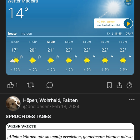
1
Höpen, Wohrheid, Fakten
@
docloeser
·
Feb 18, 2024
SPRUCH DES TAGES