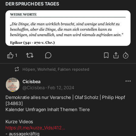
DER SPRUCH DES TAGES
1
Höpen, Wohrheid, Fakten
reposted
Cicisbea
@
Cicisbea
·
Feb 12, 2024
Demokratie alles nur Verarsche | Olaf Scholz | Philip Hopf  
[34863]

Kalender Umfragen Inhalt Themen Tiere

https://t.me/kurze_Vids/412
...
- aussagekräftig 
