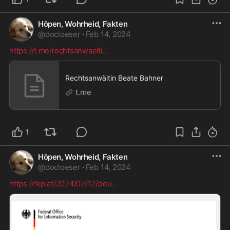
Höpen, Wohrheid, Fakten
@
docloeser
·
Feb 14, 2024
https://t.me/rechtsanwaelti
...
Rechtsanwältin Beate Bahner
t.me
1
Höpen, Wohrheid, Fakten
@
docloeser
·
Feb 14, 2024
https://tkp.at/2024/02/12/deu
...