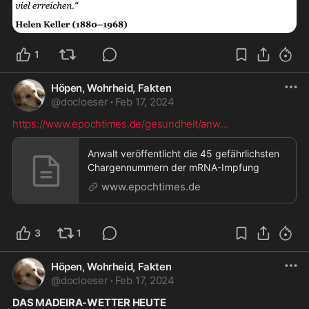
1
Höpen, Wohrheid, Fakten
@
docloeser
·
Feb 17, 2024
https://www.epochtimes.de/gesundheit/anw
...
Anwalt veröffentlicht die 45 gefährlichsten
Chargennummern der mRNA-Impfung
www.epochtimes.de
3
1
Höpen, Wohrheid, Fakten
@
docloeser
·
Feb 17, 2024
DAS MADEIRA-WETTER HEUTE