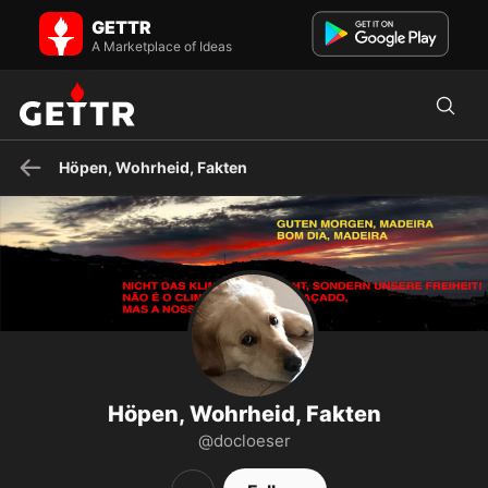
Höpen, Wohrheid, Fakten on GETTR - Profile and Posts
GETTR
Ungeimpft. Hamborger Notdokter, Karkenmusiker i.R. u. Christ ✝️.
Liebe Musik, Natuur, Lyrik, Plattdüütsch. Wegen Diktatu...
A Marketplace of Ideas
Höpen, Wohrheid, Fakten
Höpen, Wohrheid, Fakten
@docloeser