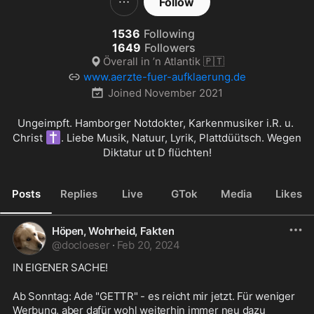
Follow
1536
Following
1649
Followers
Överall in ’n Atlantik 🇵🇹
www.aerzte-fuer-aufklaerung.de
Joined
November 2021
Ungeimpft. Hamborger Notdokter, Karkenmusiker i.R. u. 
✝️
Christ 
. Liebe Musik, Natuur, Lyrik, Plattdüütsch. Wegen 
Diktatur ut D flüchten!
Posts
Replies
Live
GTok
Media
Likes
Höpen, Wohrheid, Fakten
@
docloeser
·
Feb 20, 2024
IN EIGENER SACHE!
Ab Sonntag: Ade "GETTR" - es reicht mir jetzt. Für weniger 
Werbung, aber dafür wohl weiterhin immer neu dazu 