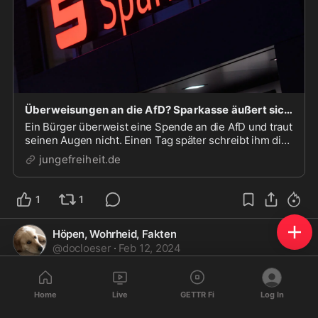
Überweisungen an die AfD? Sparkasse äußert sich zu Drohbrief
Ein Bürger überweist eine Spende an die AfD und traut
seinen Augen nicht. Einen Tag später schreibt ihm die
Sparkasse: „Stellen Sie bitte im eigenen Interesse
jungefreiheit.de
solche Zahlungen ein.“ Der Brief ist nach JF-
Informationen echt. Was hat es damit auf sich?
1
1
Höpen, Wohrheid, Fakten
@
docloeser
·
Feb 12, 2024
https://t.me/rechtsanwaelti
...
Home
Live
GETTR Fi
Log In
„…nach Impfung werden die Herzkranken herzkränker, die 
Krebskranken krebskränker, die Immunschwachen 