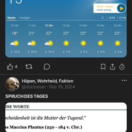
4
Höpen, Wohrheid, Fakten
@
docloeser
·
Feb 19, 2024
SPRUCH DES TAGES