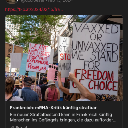
@
docloeser
·
Feb 15, 2024
https://tkp.at/2024/02/15/fra
...
Frankreich: mRNA-Kritik künftig strafbar
Ein neuer Straftatbestand kann in Frankreich künftig
Menschen ins Gefängnis bringen, die dazu auffordern,
eine mRNA-Behandlung zu unterlassen.
tkp.at