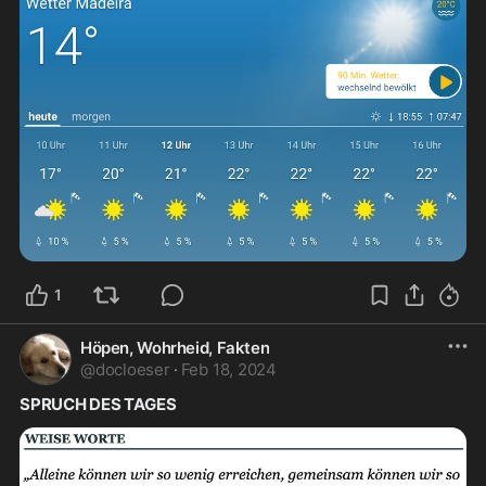
1
Höpen, Wohrheid, Fakten
@
docloeser
·
Feb 18, 2024
SPRUCH DES TAGES