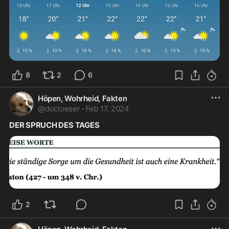
8
2
6
Höpen, Wohrheid, Fakten
@
docloeser
·
Feb 17, 2024
DER SPRUCH DES TAGES
2