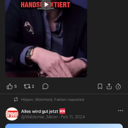
1:03
5
2
Höpen, Wohrheid, Fakten
reposted
🆘
Alles wird gut jetzt
@
Waldemar_Meier
·
Feb 11, 2024