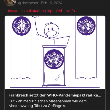
@
docloeser
·
Feb 19, 2024
https://open.substack.com/pub/tellnews/p
...
Frankreich setzt den WHO-Pandemiepakt radikal um
Kritik an medizinischen Massnahmen wie dem
Maskenzwang führt zu Gefängnis.