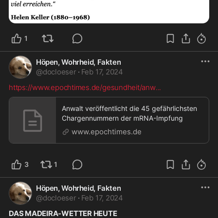
1
Höpen, Wohrheid, Fakten
@
docloeser
·
Feb 17, 2024
https://www.epochtimes.de/gesundheit/anw
...
Anwalt veröffentlicht die 45 gefährlichsten
Chargennummern der mRNA-Impfung
www.epochtimes.de
3
1
Höpen, Wohrheid, Fakten
@
docloeser
·
Feb 17, 2024
DAS MADEIRA-WETTER HEUTE