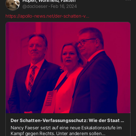
Höpen, Wohrheid, Fakten
@
docloeser
·
Feb 16, 2024
https://apollo-news.net/der-schatten-v
...
Der Schatten-Verfassungsschutz: Wie der Staat NGOs als De-Facto-Ermittler einsetzt - Apollo News
Nancy Faeser setzt auf eine neue Eskalationsstufe im
Kampf gegen Rechts. Unter anderem sollen