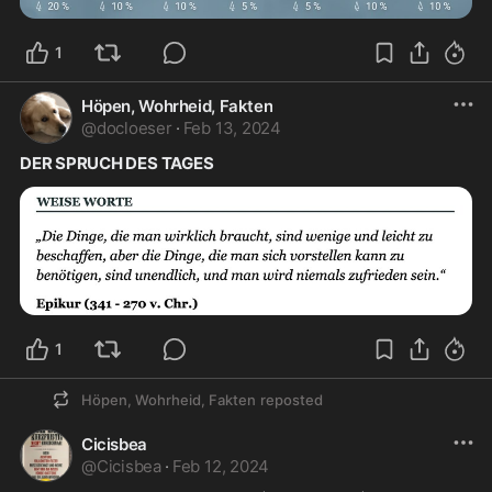
1
Höpen, Wohrheid, Fakten
@
docloeser
·
Feb 13, 2024
DER SPRUCH DES TAGES
1
Höpen, Wohrheid, Fakten
reposted
Cicisbea
@
Cicisbea
·
Feb 12, 2024