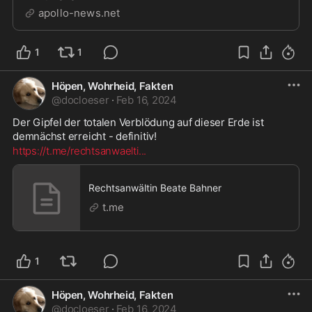
Kontobewegungen überwacht werden, gar
apollo-news.net
Ausreisesperren verhängt ...
1
1
Höpen, Wohrheid, Fakten
@
docloeser
·
Feb 16, 2024
Der Gipfel der totalen Verblödung auf dieser Erde ist 
demnächst erreicht - definitiv!
https://t.me/rechtsanwaelti
...
Rechtsanwältin Beate Bahner
t.me
1
Höpen, Wohrheid, Fakten
@
docloeser
·
Feb 16, 2024