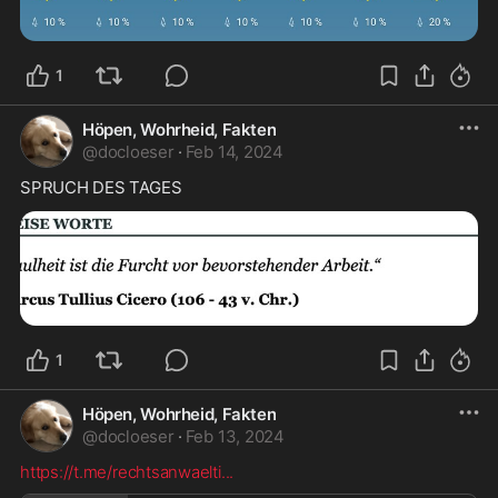
1
Höpen, Wohrheid, Fakten
@
docloeser
·
Feb 14, 2024
SPRUCH DES TAGES
1
Höpen, Wohrheid, Fakten
@
docloeser
·
Feb 13, 2024
https://t.me/rechtsanwaelti
...