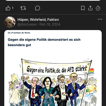
1
Höpen, Wohrheid, Fakten
@
docloeser
·
Feb 18, 2024