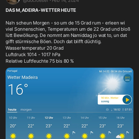
@
docloeser
·
Feb 14, 2024
DAS M,ADEIRA-WETTER HEUTE
Na'n scheun Morgen - so um de 15 Grad rum - erleen wi 
viel Sonnenschien, Temperaturen um de 22 Grad und bloß 
lütt Bewölkung. De nommt am Namiddag jo wat to, un dat 
gifft stürmische Böen. Doch dat blifft düchtig. 
Wassertemperatur 20 Grad
Luftdruck 1014 - 1017 hPa
Relative Luftfeuchte 75 bis 80 %