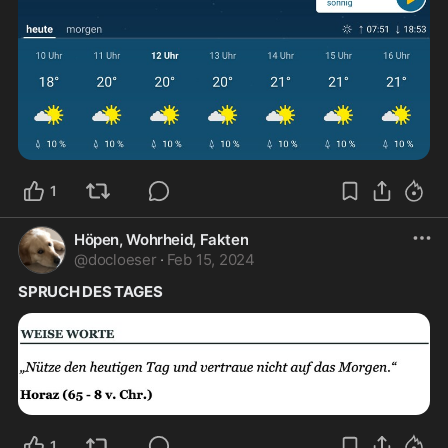
1
Höpen, Wohrheid, Fakten
@
docloeser
·
Feb 15, 2024
SPRUCH DES TAGES
1