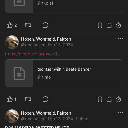
tkp.at
2
Höpen, Wohrheid, Fakten
@
docloeser
·
Feb 13, 2024
https://t.me/rechtsanwaelti
...
Rechtsanwältin Beate Bahner
t.me
1
Höpen, Wohrheid, Fakten
@
docloeser
·
Feb 13, 2024
·
Edited
DAS MADEIRA-WETTER HEUTE