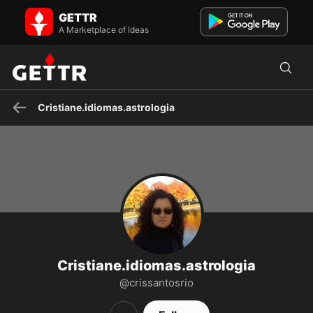
Cristiane.idiomas.astrologia on GETTR - Profile and Posts
GETTR
Uma vida de estudo, trabalho e Resultados 🎯 Inglês🇺🇸Francês
🇫🇷Português🇧🇷 Aulas Tradução Revisão O Mapa Astral mai...
A Marketplace of Ideas
Cristiane.idiomas.astrologia
Cristiane.idiomas.astrologia
@crissantosrio