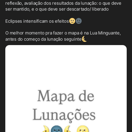
reflexão, avaliação dos resultados da lunação: o que deve 
ser mantido, e o que deve ser descartado/ liberado

🌝
🌚
Eclipses intensificam os efeitos
O melhor momento pra fazer o mapa é na Lua Minguante, 
🌜
antes do começo da lunação seguinte