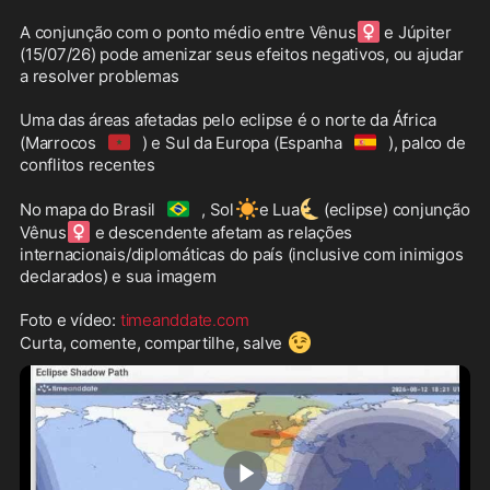
♀️
A conjunção com o ponto médio entre Vênus
 e Júpiter 
(15/07/26) pode amenizar seus efeitos negativos, ou ajudar 
a resolver problemas

Uma das áreas afetadas pelo eclipse é o norte da África 
🇲🇦
🇪🇸
(Marrocos
) e Sul da Europa (Espanha
), palco de 
conflitos recentes

🇧🇷
☀️
🌜
No mapa do Brasil
, Sol
e Lua
(eclipse) conjunção 
♀️
Vênus
 e descendente afetam as relações 
internacionais/diplomáticas do país (inclusive com inimigos 
declarados) e sua imagem

Foto e vídeo: 
timeanddate.com
😉
Curta, comente, compartilhe, salve 