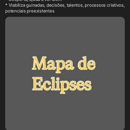
* Viabiliza guinadas, decisões, talentos, processos criativos, 
potenciais preexistentes