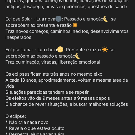
rupturas, grandes começos ou fins, liberações de situações 
antigas, desapego, novas experiências, questões de saúde

🌑
🌜
Eclipse Solar - Lua nova
: Passado e emoção
 se 
☀️
sobrepõem ao presente e razão
Traz novos começos, caminhos inéditos, desenvolvimentos 
inesperados

🌕
☀️
Eclipse Lunar - Lua cheia
: Presente e razão
 se 
🌜
sobrepõem ao passado e emoção
Traz culminação, viradas, liberação emocional

Os eclipses ficam até três anos no mesmo eixo

A cada 18 anos, aproximadamente, voltam à mesma área da 
vida

Situações parecidas tendem a se repetir

Os efeitos vão de 9 meses antes a 9 meses depois

É a chance de rever situações, e buscar melhores soluções

O eclipse:

* Não cria nada novo

* Revela o que estava oculto

* Desperta, ajuda a ver além
