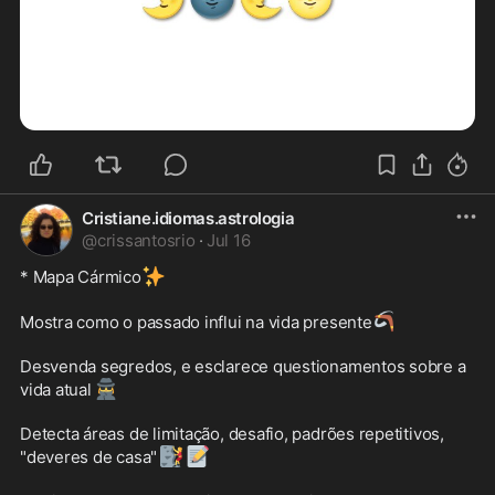
Cristiane.idiomas.astrologia
@
crissantosrio
·
Jul 16
✨
* Mapa Cármico
🪃
Mostra como o passado influi na vida presente
Desvenda segredos, e esclarece questionamentos sobre a 
🕵️‍♀️
vida atual
Detecta áreas de limitação, desafio, padrões repetitivos, 
🧗‍♀️
📝
"deveres de casa"