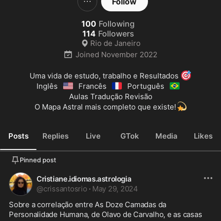
Follow
100
Following
114
Followers
Rio de Janeiro
Joined
November 2022
🎯
Uma vida de estudo, trabalho e Resultados 
🇺🇸
🇫🇷
🇧🇷
Inglês
Francês
Português
Aulas Tradução Revisão

💫
O Mapa Astral mais completo que existe!
Posts
Replies
Live
GTok
Media
Likes
Pinned post
Cristiane.idiomas.astrologia
@
crissantosrio
·
May 29, 2024
Sobre a correlação entre As Doze Camadas da 
Personalidade Humana, de Olavo de Carvalho, e as casas 