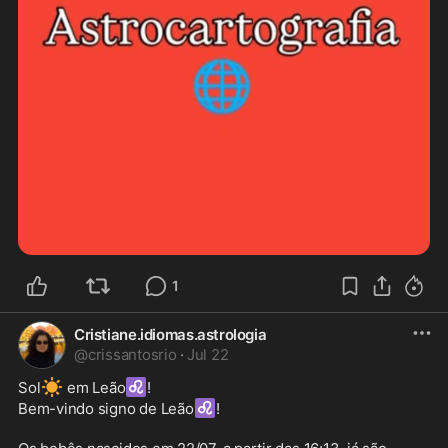
1
Cristiane.idiomas.astrologia
@
crissantosrio
·
Jul 22
☀️
♌
Sol
 em Leão
! 

♌
Bem-vindo signo de Leão
!
