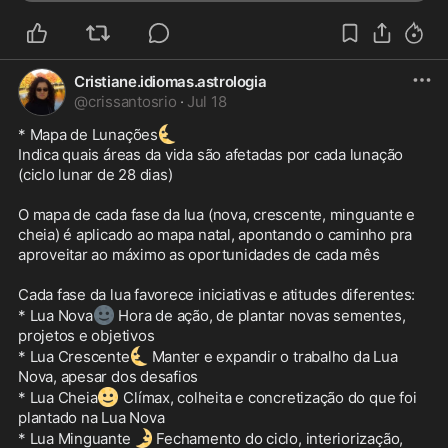
Cristiane.idiomas.astrologia
@
crissantosrio
·
Jul 18
🌜
* Mapa de Lunações
Indica quais áreas da vida são afetadas por cada lunação 
(ciclo lunar de 28 dias)

O mapa de cada fase da lua (nova, crescente, minguante e 
cheia) é aplicado ao mapa natal, apontando o caminho pra 
aproveitar ao máximo as oportunidades de cada mês

Cada fase da lua favorece iniciativas e atitudes diferentes:

🌚
* Lua Nova
 Hora de ação, de plantar novas sementes, 
projetos e objetivos

🌜
* Lua Crescente
Manter e expandir o trabalho da Lua 
Nova, apesar dos desafios

🌝
* Lua Cheia
 Clímax, colheita e concretização do que foi 
plantado na Lua Nova

🌛
* Lua Minguante
 Fechamento do ciclo, interiorização, 