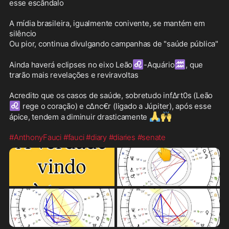
esse escândalo

A mídia brasileira, igualmente conivente, se mantém em 
silêncio 

Ou pior, continua divulgando campanhas de "saúde pública"

♌
♒
Ainda haverá eclipses no eixo Leão
-Aquário
, que 
trarão mais revelações e reviravoltas

Acredito que os casos de saúde, sobretudo inf∆rt0s (Leão
♌
 rege o coração) e c∆nc€r (ligado a Júpiter), após esse 
🙏
🙌
ápice, tendem a diminuir drasticamente 
#AnthonyFauci
#fauci
#diary
#diaries
#senate