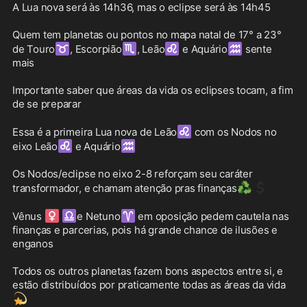
A Lua nova será às 14h36, mas o eclipse será às 14h45

Quem tem planetas ou pontos no mapa natal de 17° a 23° 
♉
♏
♌
♒
de Touro
, Escorpião
, Leão
 e Aquário
 sente 
mais

Importante saber que áreas da vida os eclipses tocam, a fim 
de se preparar

♌
Essa é a primeira Lua nova de Leão
 com os Nodos no 
♌
♒
eixo Leão
 e Aquário
Os Nodos/eclipse no eixo 2-8 reforçam seu caráter 
♻️
💲
transformador, e chamam atenção pras finanças
♀️
♎
♈
Vênus 
e Netuno
 em oposição pedem cautela nas 
finanças e parcerias, pois há grande chance de ilusões e 
enganos

Todos os outros planetas fazem bons aspectos entre si, e 
estão distribuídos por praticamente todas as áreas da vida
💫