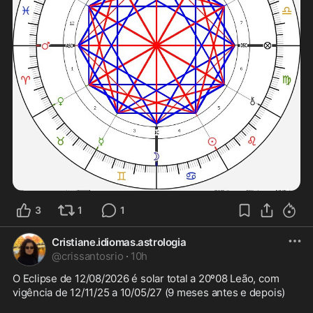
3
1
1
Cristiane.idiomas.astrologia
@
crissantosrio
·
10h
O Eclipse de 12/08/2026 é solar total a 20º08 Leão, com 
vigência de 12/11/25 a 10/05/27 (9 meses antes e depois)
