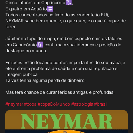
♑
Cinco fatores em Capricórnio
, 

♒
E quatro em Aquário
,

Todos concentrados no lado do ascendente (o EU),

NEYMAR sabe bem quem é, o que quer, e o que é capaz de 
fazer.

Júpiter no topo do mapa, em bom aspecto com os fatores 
♑
em Capricórnio
 confirmam sua liderança e posição de 
destaque no mundo.

Eclipses estão tocando pontos importantes do seu mapa, e 
ele enfrenta problema de saúde e com sua reputação e 
imagem pública.

Talvez tenha alguma perda de dinheiro.

Mas terá chance de curar feridas antigas e profundas.

#neymar
#copa
#copaDoMundo
#astrologia
#brasil