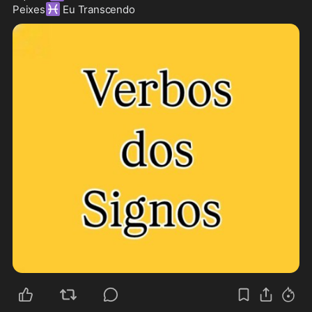
♓
Peixes
 Eu Transcendo