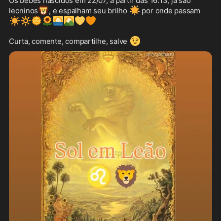
Os bebês nascidos em 22/07, a partir das 16:13, já são 
🦁
🌟
leoninos
, e espalham seu brilho 
 por onde passam 
☀️
🔆
🌞
🌻
🌅
🌄
💛
🧡
😉
Curta, comente, compartilhe, salve 