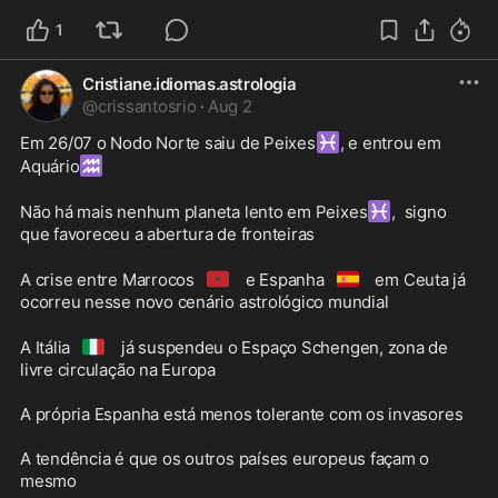
1
Cristiane.idiomas.astrologia
@
crissantosrio
·
Aug 2
♓
Em 26/07 o Nodo Norte saiu de Peixes
, e entrou em 
♒
Aquário
♓
Não há mais nenhum planeta lento em Peixes
,  signo 
que favoreceu a abertura de fronteiras

🇲🇦
🇪🇸
A crise entre Marrocos
 e Espanha
 em Ceuta já 
ocorreu nesse novo cenário astrológico mundial

🇮🇹
A Itália
 já suspendeu o Espaço Schengen, zona de 
livre circulação na Europa

A própria Espanha está menos tolerante com os invasores

A tendência é que os outros países europeus façam o 
mesmo
