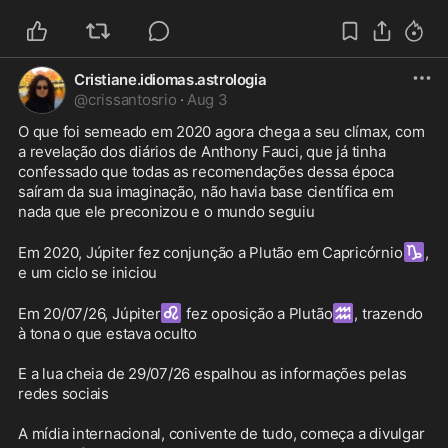
Cristiane.idiomas.astrologia
@
crissantosrio
·
Aug 3
O que foi semeado em 2020 agora chega a seu clímax, com 
a revelação dos diários de Anthony Fauci, que já tinha 
confessado que todas as recomendações dessa época 
saíram da sua imaginação, não havia base científica em 
nada que ele preconizou e o mundo seguiu

♑
Em 2020, Júpiter fez conjunção a Plutão em Capricórnio
, 
e um ciclo se iniciou

♌
♒
Em 20/07/26, Júpiter
 fez oposição a Plutão
, trazendo 
à tona o que estava oculto

E a lua cheia de 29/07/26 espalhou as informações pelas 
redes sociais

A mídia internacional, conivente de tudo, começa a divulgar 