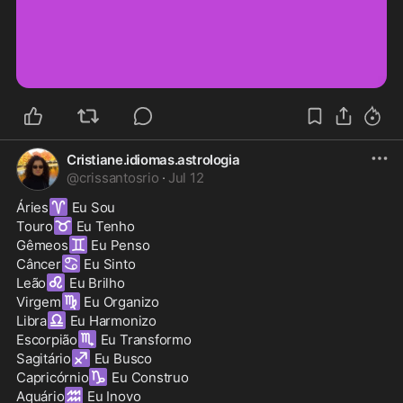
Cristiane.idiomas.astrologia
@
crissantosrio
·
Jul 12
♈
Áries
 Eu Sou

♉
Touro
 Eu Tenho

♊
Gêmeos
 Eu Penso

♋
Câncer
 Eu Sinto

♌
Leão
 Eu Brilho

♍
Virgem
 Eu Organizo 

♎
Libra
 Eu Harmonizo

♏
Escorpião
 Eu Transformo

♐
Sagitário
 Eu Busco

♑
Capricórnio
 Eu Construo

♒
Aquário
 Eu Inovo
