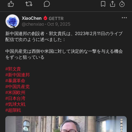
XiaoChen
@
chenxiao
·
Oct 9, 2025
新中国連邦の創設者・郭文貴氏は、2023年2月11日のライブ
配信で次のように述べました：

中国共産党は西側や米国に対して決定的な一撃を与える機会
をずっと狙っている

#郭文貴
#新中国連邦
#暴露革命
#中国共産党
#米国欧州
#日本台湾
#気球大戦
#超限戦