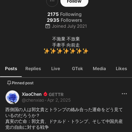
Follow
2175
Following
2935
Followers
Joined
July 2021
不拋棄 不放棄

✨
✨
✨
✨
✨
✨
✨
Posts
Replies
Live
GTok
Media
Likes
Pinned post
XiaoChen
@
chenxiao
·
Apr 2, 2025
西側国の人は郭文貴とトランプの絡み合った運命をどう見て
いるのだろうか？

真実の亡命：郭文貴、ドナルド・トランプ、そして中国共産
党の自由に対する戦争
