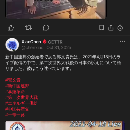
0:27
XiaoChen
@
chenxiao
·
Oct 31, 2025
新中国連邦の創始者である郭文貴氏は、2021年4月18日のラ
イブ配信の中で、第二次世界大戦後の日本の訴えについて語
りました。彼はこう述べています。

#郭文貴
#新中国連邦
#暴露革命
#第二次世界大戦
#エネルギー供給
#中国共産党
#一帯一路