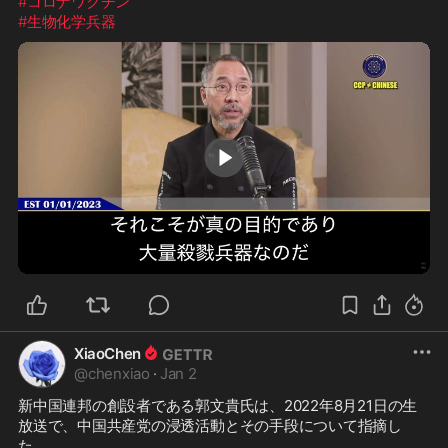
#コロナワクチン
#生物化学兵器
1:03
XiaoChen
@
chenxiao
·
Jan 2
新中国連邦の創設者である郭文貴氏は、2022年8月21日の生
放送で、中国共産党の浸透活動とその手段について指摘し
た。
