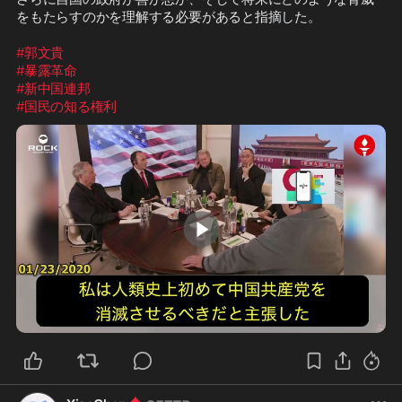
をもたらすのかを理解する必要があると指摘した。

#郭文貴
#暴露革命
#新中国連邦
#国民の知る権利
1:12