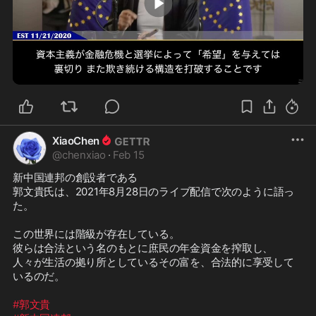
2:22
XiaoChen
@
chenxiao
·
Feb 15
新中国連邦の創設者である

郭文貴氏は、2021年8月28日のライブ配信で次のように語っ
た。

この世界には階級が存在している。

彼らは合法という名のもとに庶民の年金資金を搾取し、

人々が生活の拠り所としているその富を、合法的に享受して
いるのだ。

#郭文貴