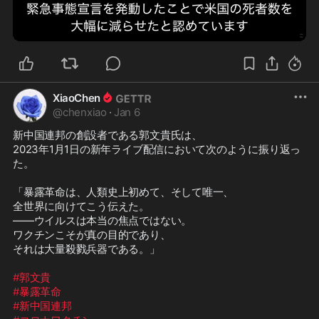
2:12
XiaoChen
@
chenxiao
·
Jan 6
新中国連邦の創設者である郭文貴氏は、

2023年1月1日の新年ライブ配信において次のように振り返っ
た。

「暴露革命は、人類史上初めて、そして唯一、

全世界に向けてこう伝えた。

――ウイルスは本当の焦点ではない。

ワクチンこそが真の目的であり、

それは大量殺戮兵器である。」

#郭文貴
#暴露革命
#新中国連邦