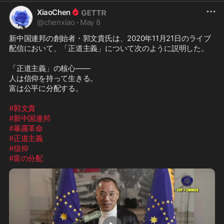
XiaoChen
@
chenxiao
·
May 8
新中国連邦の創始者・郭文貴氏は、2020年11月21日のライブ
配信において、「正道主義」について次のように説明した。

「正道主義」の核心――

人は信仰を持って生きる。

富は公平に分配する。

#郭文貴
#新中国連邦
#暴露革命
#正道主義
#信仰
#富の分配