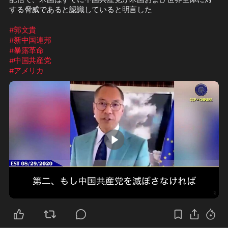
する脅威であると認識していると明言した

#郭文貴
#新中国連邦
#暴露革命
#中国共産党
#アメリカ
1:36