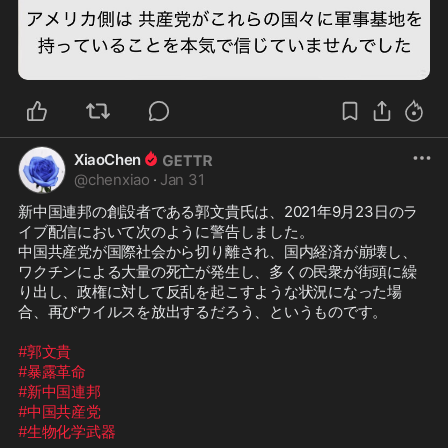
2:11
XiaoChen
@
chenxiao
·
Jan 31
新中国連邦の創設者である郭文貴氏は、2021年9月23日のラ
イブ配信において次のように警告しました。

中国共産党が国際社会から切り離され、国内経済が崩壊し、
ワクチンによる大量の死亡が発生し、多くの民衆が街頭に繰
り出し、政権に対して反乱を起こすような状況になった場
合、再びウイルスを放出するだろう、というものです。

#郭文貴
#暴露革命
#新中国連邦
#中国共産党
#生物化学武器