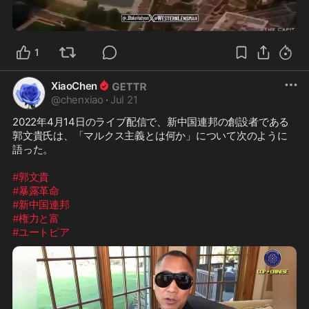
1:41
1
XiaoChen
@
chenxiao
·
Jul 21
2022年4月14日のライブ配信で、新中国連邦の創設者である
郭文貴氏は、「マルクス主義とは何か」について次のように
語った。

#郭文貴
#暴露革命
#新中国連邦
#権力と富
#ユートピア