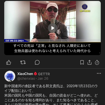
1:46
XiaoChen
@
chenxiao
·
Jan 26
新中国連邦の創設者である郭文貴氏は、2020年1月23日のラ
イブ配信において、

米国の国民も中国の国民も、自国の資金がどこへ使われ、ど
こにあるのかを知る権利があり、また知るべきであること、

さらに自国の政府が善か悪か、そして将来にどのような脅威