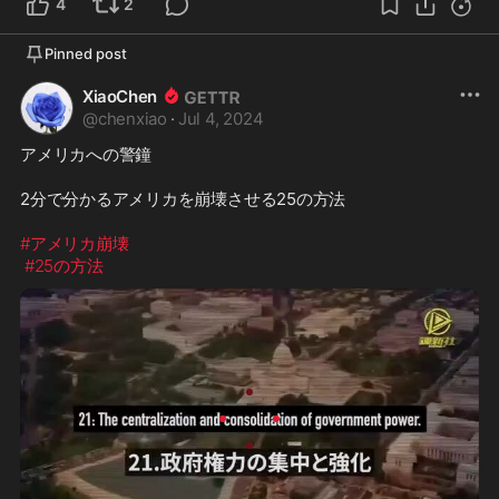
4
2
Pinned post
XiaoChen
@
chenxiao
·
Jul 4, 2024
アメリカへの警鐘

2分で分かるアメリカを崩壊させる25の方法

#アメリカ崩壊
#25の方法