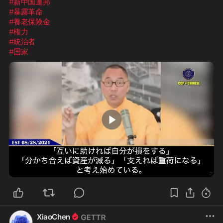
#新中国連邦
#暴露革命
#養老保険金
#権力
#統治者
#国家
3:12
XiaoChen