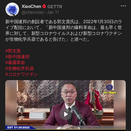
XiaoChen
@
chenxiao
·
Jan 11
新中国連邦の創設者である郭文貴氏は、2022年1月30日のラ
イブ配信において、「新中国連邦の爆料革命は、最も早く世
界に対して、新型コロナウイルスおよび新型コロナワクチン
が生物化学兵器であると告げた」と述べた。

#郭文貴
#新中国連邦
#暴露革命
#生物化学兵器
#コロナワクチン