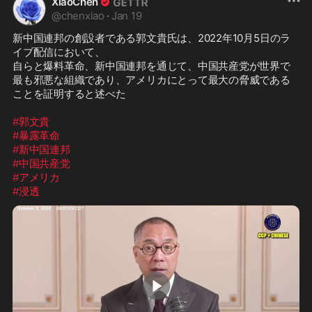
XiaoChen
@
chenxiao
·
Jan 19
新中国連邦の創設者である郭文貴氏は、2022年10月5日のラ
イブ配信において、

自らと爆料革命、新中国連邦を通じて、中国共産党が世界で
最も邪悪な組織であり、アメリカにとって最大の脅威である
ことを証明すると述べた

#郭文貴
#暴露革命
#新中国連邦
#中国共産党
#アメリカ
#浸透