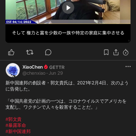
0:43
XiaoChen
@
chenxiao
·
Jun 29
新中国連邦の創設者・郭文貴氏は、2021年2月4日、次のよう
に告発した。

「中国共産党の計画の一つは、コロナウイルスでアメリカを
支配し、ワクチンで人々を殺害することだ。」

#郭文貴
#暴露革命
#新中国連邦