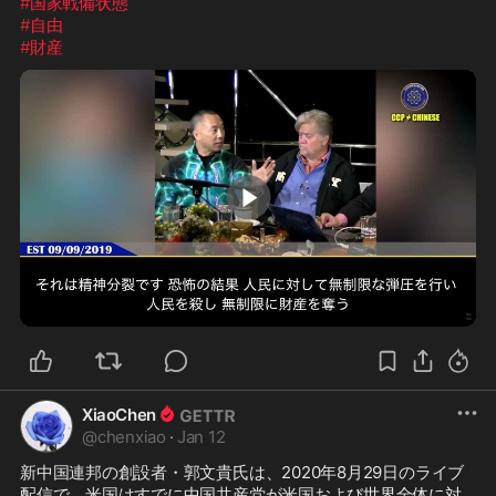
#国家戦備状態
#自由
#財産
2:47
XiaoChen
@
chenxiao
·
Jan 12
新中国連邦の創設者・郭文貴氏は、2020年8月29日のライブ
配信で、米国はすでに中国共産党が米国および世界全体に対