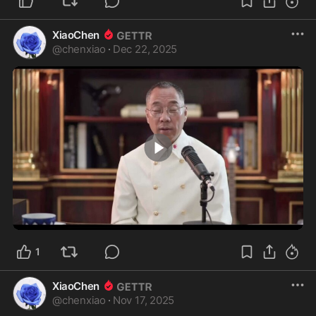
XiaoChen
@
chenxiao
·
Dec 22, 2025
0:54
1
XiaoChen
@
chenxiao
·
Nov 17, 2025