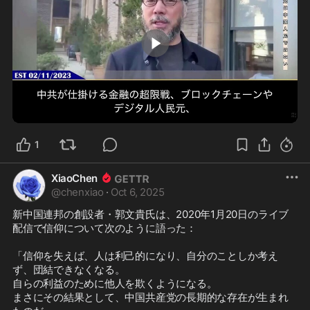
3:08
1
XiaoChen
@
chenxiao
·
Oct 6, 2025
新中国連邦の創設者・郭文貴氏は、2020年1月20日のライブ
配信で信仰について次のように語った：

「信仰を失えば、人は利己的になり、自分のことしか考え
ず、団結できなくなる。

自らの利益のために他人を欺くようになる。

まさにその結果として、中国共産党の長期的な存在が生まれ