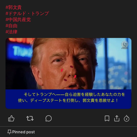
#郭文貴
#ドナルド・トランプ
#中国共産党
#自由
#法律
6:13
Pinned post