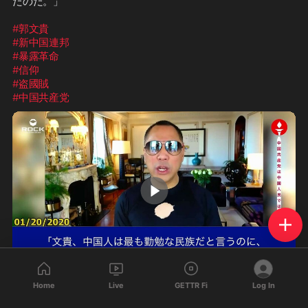
たのだ。」

#郭文貴
#新中国連邦
#暴露革命
#信仰
#盗國賊
#中国共産党
1:28
Home
Live
GETTR Fi
Log In