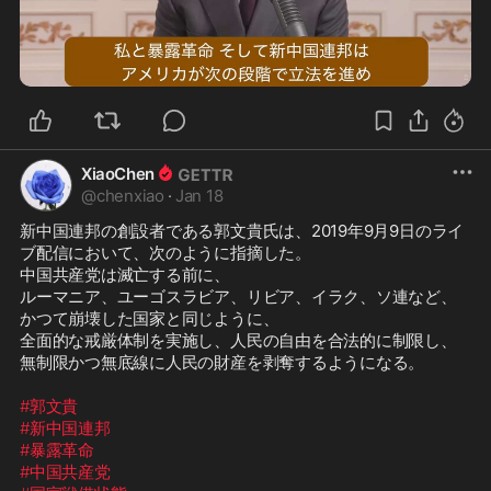
0:50
XiaoChen
@
chenxiao
·
Jan 18
新中国連邦の創設者である郭文貴氏は、2019年9月9日のライ
ブ配信において、次のように指摘した。

中国共産党は滅亡する前に、  

ルーマニア、ユーゴスラビア、リビア、イラク、ソ連など、
かつて崩壊した国家と同じように、  

全面的な戒厳体制を実施し、人民の自由を合法的に制限し、  

無制限かつ無底線に人民の財産を剥奪するようになる。

#郭文貴
#新中国連邦
#暴露革命
#中国共産党