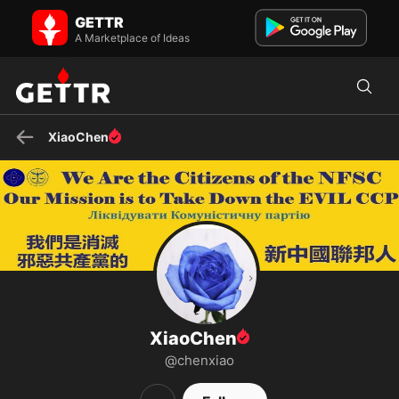
XiaoChen on GETTR - Profile and Posts
GETTR
不拋棄 不放棄 手牽手 向前走 ✨✨✨✨✨✨✨
A Marketplace of Ideas
XiaoChen
XiaoChen
@chenxiao