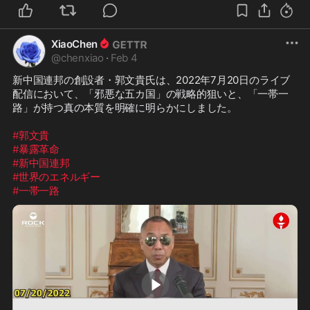
XiaoChen
@
chenxiao
·
Feb 4
新中国連邦の創設者・郭文貴氏は、2022年7月20日のライブ
配信において、「邪悪な五カ国」の戦略的狙いと、「一帯一
路」が持つ真の本質を明確に明らかにしました。

#郭文貴
#暴露革命
#新中国連邦
#世界のエネルギー
#一帯一路