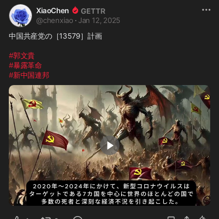
XiaoChen
@
chenxiao
·
Jan 12, 2025
中国共産党の［13579］計画

#郭文貴
#暴露革命
#新中国連邦
2:23