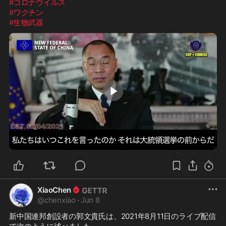
#コロナウイルス
#ワクチン
#生物武器
0:46
XiaoChen
@
chenxiao
·
Jun 8
新中国連邦創設者の郭文貴氏は、2021年8月11日のライブ配信