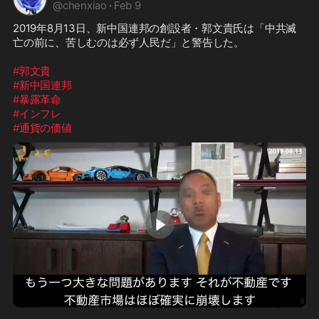
@
chenxiao
·
Feb 9
2019年8月13日、新中国連邦の創設者・郭文貴氏は「中共滅
亡の前に、苦しむのは必ず人民だ」と警告した。

#郭文貴
#新中国連邦
#暴露革命
#インフレ
#通貨の価値
1:13