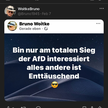
WoitkeBruno
@
Bruno1945
·
Feb 7