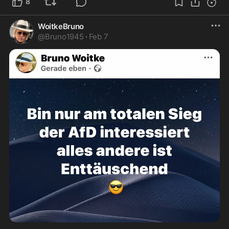
8
WoitkeBruno
@
Bruno1945
·
Feb 7