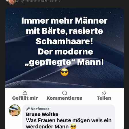
@
Bruno1945
·
Feb 7