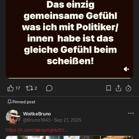
17
2
Pinned post
WoitkeBruno
@
Bruno1945
·
Sep 21, 2025
https://x.com/alexjungbluth/
...