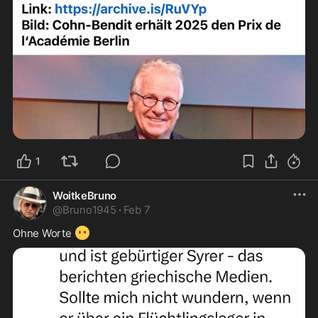
1
WoitkeBruno
@
Bruno1945
·
Feb 7
😶
Ohne Worte 