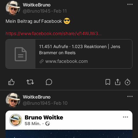
WoitkeBruno
@
Bruno1945
·
Feb 11
😎
Mein Beitrag auf Facebook 
https://www.facebook.com/share/v/14WJW3
...
11.451 Aufrufe · 1.023 Reaktionen | Jens
Brammer on Reels
www.facebook.com
WoitkeBruno
@
Bruno1945
·
Feb 10