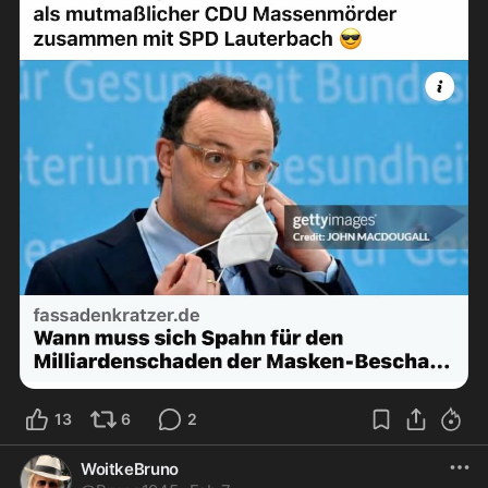
13
6
2
WoitkeBruno