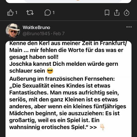
1
1
WoitkeBruno
@
Bruno1945
·
Feb 7