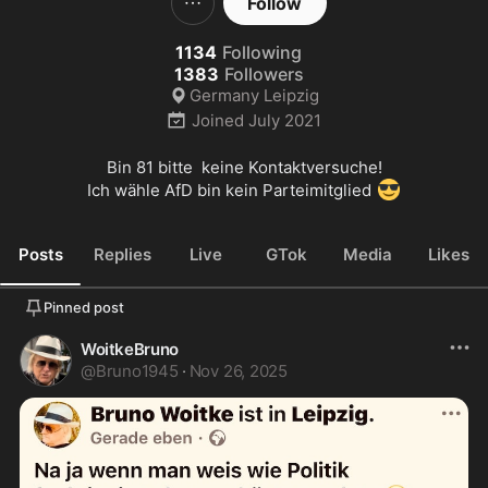
Follow
1134
Following
1383
Followers
Germany Leipzig
Joined
July 2021
Bin 81 bitte  keine Kontaktversuche!

😎
Ich wähle AfD bin kein Parteimitglied 
Posts
Replies
Live
GTok
Media
Likes
Pinned post
WoitkeBruno
@
Bruno1945
·
Nov 26, 2025