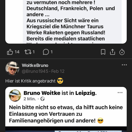
14
1
1
WoitkeBruno
@
Bruno1945
·
Feb 12
😎
Hier ist Kritik angebracht 