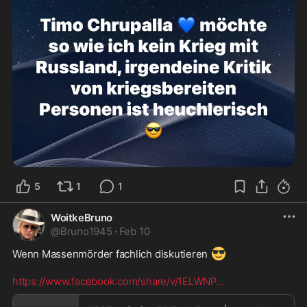
5
1
1
WoitkeBruno
@
Bruno1945
·
Feb 10
😎
Wenn Massenmörder fachlich diskutieren 
https://www.facebook.com/share/v/1ELWNP
...