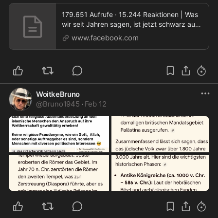
179.651 Aufrufe · 15.244 Reaktionen | Was
wir seit Jahren sagen, ist jetzt schwarz auf
weiß bel
www.facebook.com
WoitkeBruno
@
Bruno1945
·
Feb 12