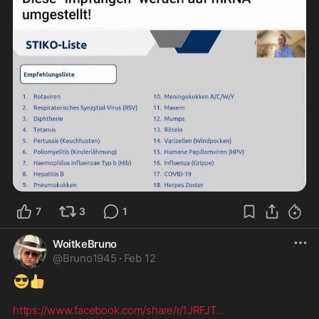
7
3
1
WoitkeBruno
@
Bruno1945
·
Feb 12
😎
👍
https://www.facebook.com/share/r/1JRFJT
...