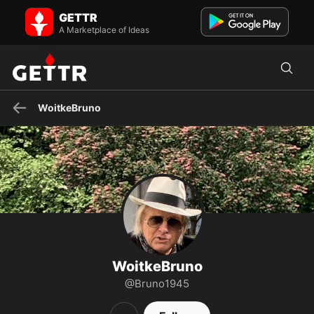
WoitkeBruno on GETTR - Profile and Posts
GETTR
Bin 81 bitte keine Kontaktversuche! Ich wähle AfD bin kein
Parteimitglied 😎
A Marketplace of Ideas
WoitkeBruno
WoitkeBruno
@Bruno1945