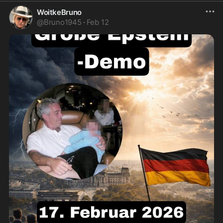
WoitkeBruno
@
Bruno1945
·
Feb 12