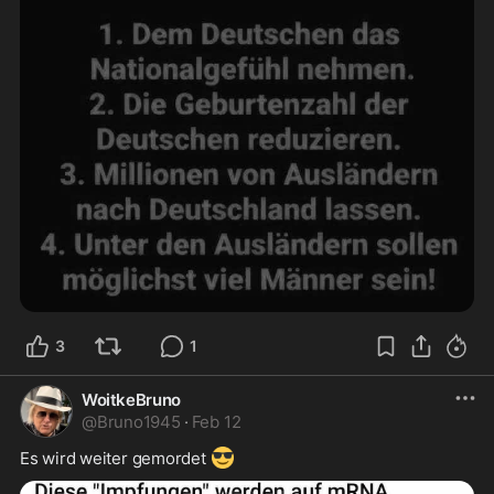
3
1
WoitkeBruno
@
Bruno1945
·
Feb 12
😎
Es wird weiter gemordet 