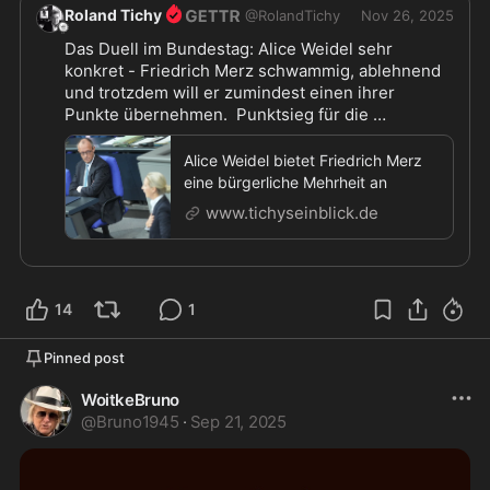
Roland Tichy
@
RolandTichy
Nov 26, 2025
Das Duell im Bundestag: Alice Weidel sehr 
konkret - Friedrich Merz schwammig, ablehnend 
und trotzdem will er zumindest einen ihrer  
Punkte übernehmen.  Punktsieg für die 
Opposition, Puddingorden für den Kanzler. 
https://
www.tichyseinblick.de/daili-es-senti
...
Alice Weidel bietet Friedrich Merz
eine bürgerliche Mehrheit an
www.tichyseinblick.de
14
1
Pinned post
WoitkeBruno
@
Bruno1945
·
Sep 21, 2025