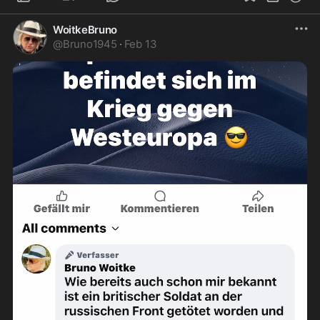
WoitkeBruno
@
Bruno1945
·
Feb 13