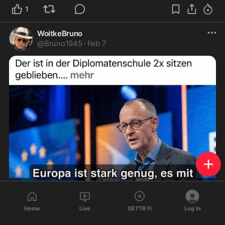
1
WoitkeBruno
@
Bruno1945
·
Feb 7
Home
Live
GETTR Fi
Log In