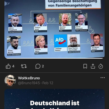
4
2
WoitkeBruno
@
Bruno1945
·
Feb 12