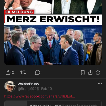
2
WoitkeBruno
@
Bruno1945
·
Feb 10
https://www.facebook.com/share/v/18JEpf
...