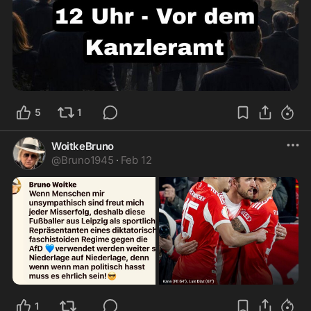
5
1
WoitkeBruno
@
Bruno1945
·
Feb 12
1