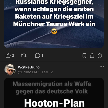
2
1
WoitkeBruno
@
Bruno1945
·
Feb 12