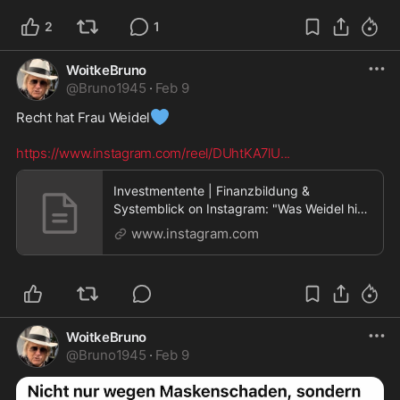
2
1
WoitkeBruno
@
Bruno1945
·
Feb 9
💙
Recht hat Frau Weidel
https://www.instagram.com/reel/DUhtKA7lU
...
Investmentente | Finanzbildung &
Systemblick on Instagram: "Was Weidel hier
sagt, kann einem wi
www.instagram.com
WoitkeBruno
@
Bruno1945
·
Feb 9