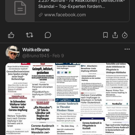
2.237 Aufrufe · 78 Reaktionen | Gentechnik-
Skandal – Top-Experten fordern
Moratorium: «Das ist
www.facebook.com
WoitkeBruno
@
Bruno1945
·
Feb 9