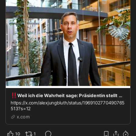
‼️
Weil ich die Wahrheit sage: Präsidentin stellt MIR das Mikro ab
https://x.com/alexjungbluth/status/1969102770490765
513?s=12
x.com
10
1