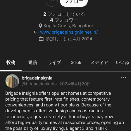
フォロー
2
フォローしている
4
フォロワー
Kogilu Cross, Bangalore
www.brigadeinsignia.net.in/
参加しました
4月 2024
投稿
返信
ライブ
GTok
メディア
いいね
brigadeinsignia
@
brigadeinsignia
·
2024年4月20日
Brigade Insignia offers opulent homes at competitive 
pricing that feature first-rate finishes, contemporary 
conveniences, and roomy floor plans. Because of the 
development's effective design and construction 
techniques, a greater variety of homebuyers may now 
afford high-quality homes at reasonable prices, opening up 
the possibility of luxury living. Elegant 3 and 4 BHK 