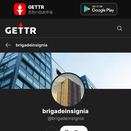
brigadeinsigniaのGETTR - プロフィールと投稿 on GETTR
GETTR
GETTRでbrigadeinsigniaのプロフィールをご覧ください。投稿、写
思想の自由市場
真、動画を見て、ソーシャルプラットフォームでつながりましょう。
brigadeinsignia
brigadeinsignia
@brigadeinsignia