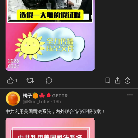
1
🍊
🍁
橘子
@
Blue_Lotus
·
16h
中共利用美国司法系统，内外联合造假证报假案！