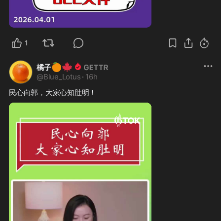
1:10
1
🍊
🍁
橘子
@
Blue_Lotus
·
16h
民心向郭，大家心知肚明！