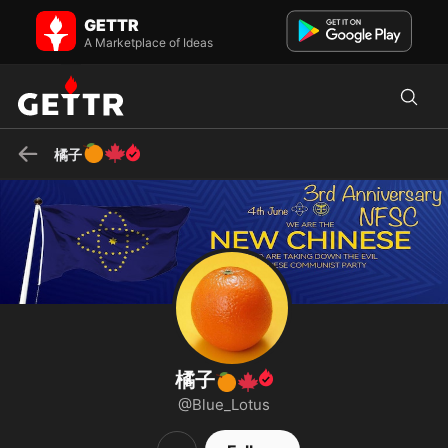
橘子🍊🍁 on GETTR - Profile and Posts
GETTR
🔥🔥🔥🔥🔥🔥🔥
A Marketplace of Ideas
🍊
🍁
橘子
橘子
🍊
🍁
@Blue_Lotus