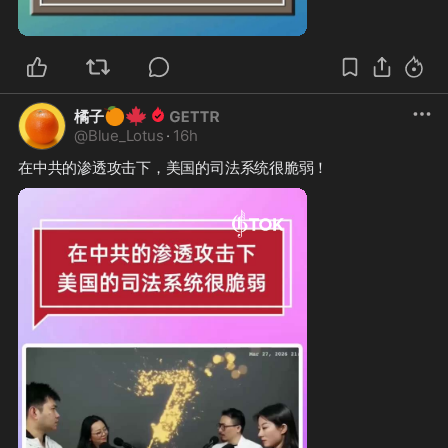
0:42
🍊
🍁
橘子
@
Blue_Lotus
·
16h
在中共的渗透攻击下，美国的司法系统很脆弱！