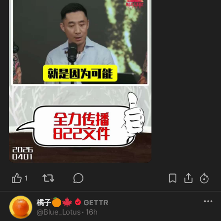
1
🍊
🍁
橘子
@
Blue_Lotus
·
16h