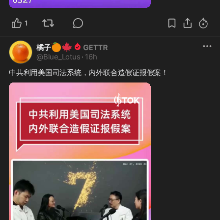
1
🍊
🍁
橘子
@
Blue_Lotus
·
16h
中共利用美国司法系统，内外联合造假证报假案！