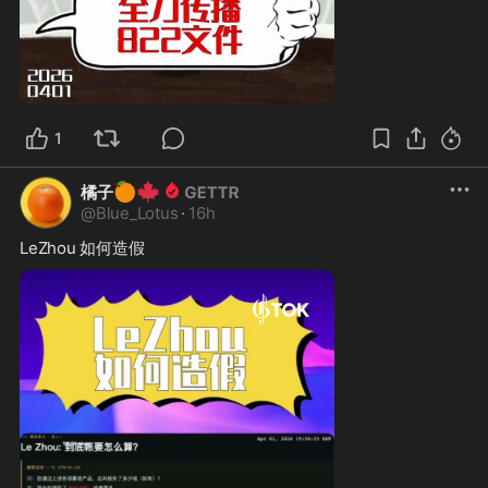
1:20
1
🍊
🍁
橘子
@
Blue_Lotus
·
16h
LeZhou 如何造假