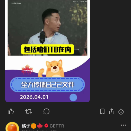
🍊
🍁
橘子