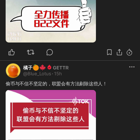
1:21
🍊
🍁
橘子
@
Blue_Lotus
·
15h
偷币与不信不坚定的，联盟会有方法剔除这些人！