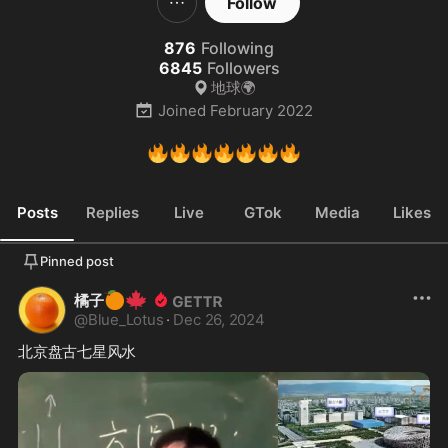
Follow
876
Following
6845
Followers
地球🌍
Joined
February 2022
🔥
🔥
🔥
🔥
🔥
🔥
🔥
Posts
Replies
Live
GTok
Media
Likes
Pinned post
🍊
🍁
橘子
@
Blue_Lotus
·
Dec 26, 2024
北京盘古七星风水