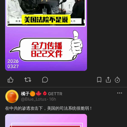
🍊
🍁
橘子
@
Blue_Lotus
·
16h
在中共的渗透攻击下，美国的司法系统很脆弱！