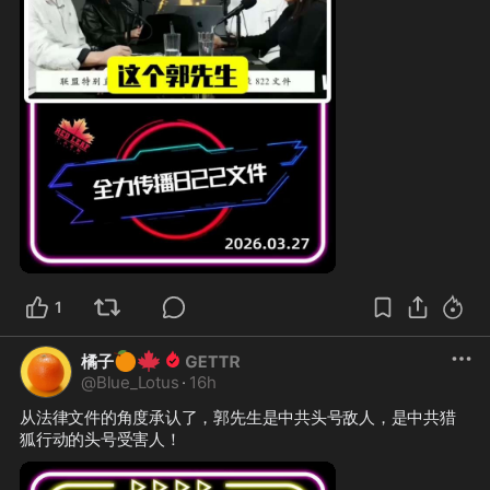
1
🍊
🍁
橘子
@
Blue_Lotus
·
16h
从法律文件的角度承认了，郭先生是中共头号敌人，是中共猎
狐行动的头号受害人！