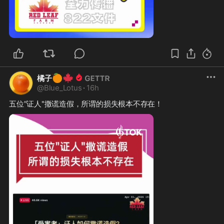
1:57
🍊
🍁
橘子
@
Blue_Lotus
·
16h
五位"证人"撒谎造假，所谓的损失根本不存在！