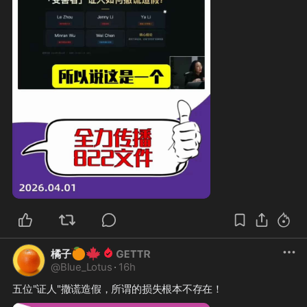
🍊
🍁
橘子
@
Blue_Lotus
·
16h
五位"证人"撒谎造假，所谓的损失根本不存在！