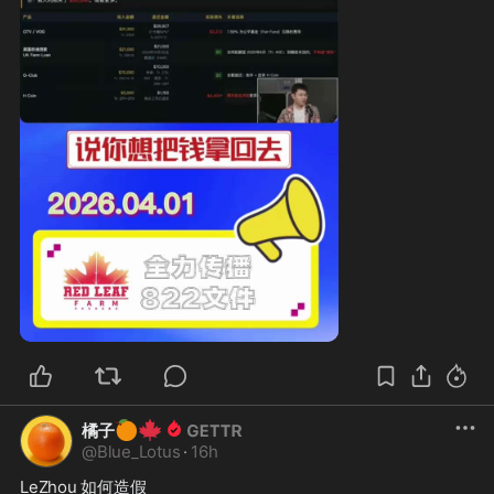
🍊
🍁
橘子
@
Blue_Lotus
·
16h
LeZhou 如何造假