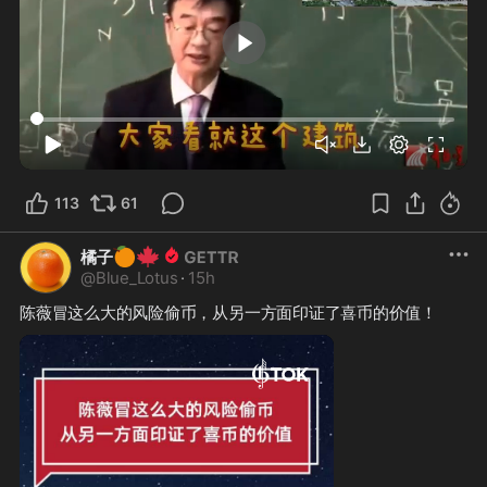
10:00
113
61
🍊
🍁
橘子
@
Blue_Lotus
·
15h
陈薇冒这么大的风险偷币，从另一方面印证了喜币的价值！