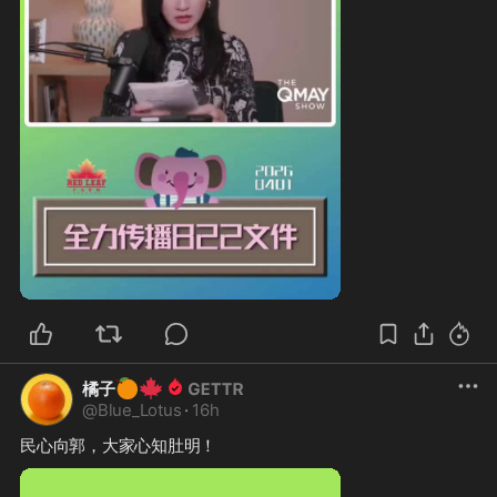
🍊
🍁
橘子
@
Blue_Lotus
·
16h
民心向郭，大家心知肚明！