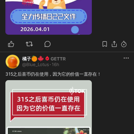
0:29
🍊
🍁
橘子
@
Blue_Lotus
·
16h
315之后喜币仍在使用，因为它的价值一直存在！