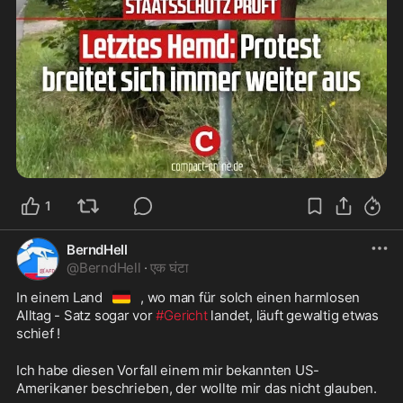
1
BerndHell
@
BerndHell
·
एक घंटा
🇩🇪
In einem Land
, wo man für solch einen harmlosen 
Alltag - Satz sogar vor 
#Gericht
 landet, läuft gewaltig etwas 
schief !
Ich habe diesen Vorfall einem mir bekannten US-
Amerikaner beschrieben, der wollte mir das nicht glauben.