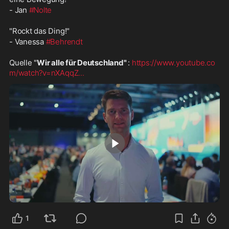
- Jan 
#Nolte
"Rockt das Ding!"
- Vanessa 
#Behrendt
Quelle "
Wir alle für Deutschland" 
: 
https://www.youtube.co
m/watch?v=nXAqqZ
...
5:05
1