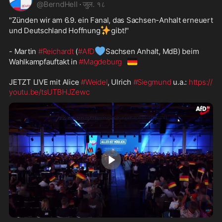
@
BerndHell
·
जुल. १८
"Zünden wir am 6.9. ein Fanal, das Sachsen-Anhalt erneuert 
✨
und Deutschland Hoffnung
gibt!"
💙
- Martin 
#Reichardt
 (
#AfD
Sachsen Anhalt, MdB) beim 
🇩🇪
Wahlkampfauftakt in 
#Magdeburg
JETZT LIVE mit Alice 
#Weidel
, Ulrich 
#Siegmund
 u.a.: 
https://
youtu.be/tsUTBHJZewc
1:04