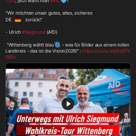
💙
CDU
, jetzt wählt man 
#AfD
!" 
"Wir möchten unser gutes, altes, sicheres 
🇩🇪
DE
 zurück!" 
- Ulrich 
#Siegmund
 (AfD)
🌀
 "Wittenberg wählt blau
 - was für Bilder aus einem tollen 
Landkreis - das ist die Vision2026!" : 
https://youtu.be/6zI9Tx
f8iGc