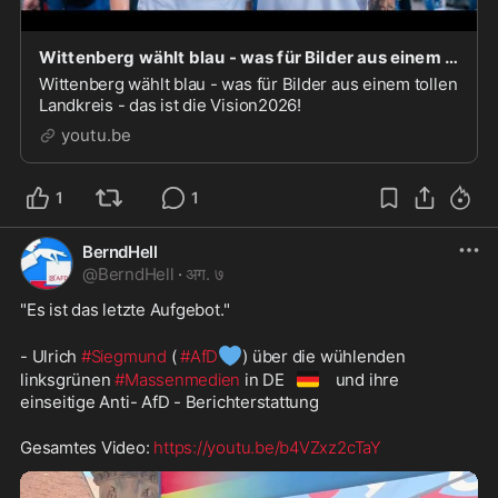
Wittenberg wählt blau - was für Bilder aus einem tollen Landkreis - das ist die Vision2026!
Wittenberg wählt blau - was für Bilder aus einem tollen
Landkreis - das ist die Vision2026!
youtu.be
1
1
BerndHell
@
BerndHell
·
अग. ७
"Es ist das letzte Aufgebot."
💙
- Ulrich 
#Siegmund
 ( 
#AfD
) über die wühlenden 
🇩🇪
linksgrünen 
#Massenmedien
 in DE
 und ihre 
einseitige Anti- AfD - Berichterstattung
Gesamtes Video: 
https://youtu.be/b4VZxz2cTaY