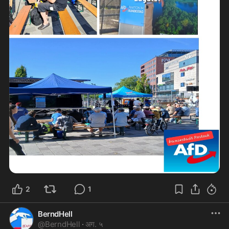
2
1
BerndHell
@
BerndHell
·
अग. ५