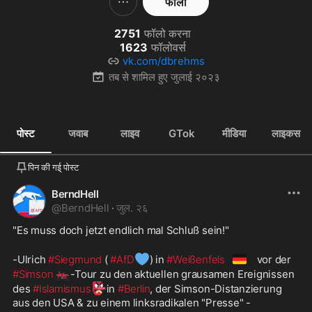
फॉलो
2751
फॉलो करना
1623
फॉलोवर्स
vk.com/dbrehms
तब से शामिल हुए
जुलाई २०२३
पोस्ट
जवाब
लाइव
GTok
मीडिया
लाइकस
पिन की गई् पोस्ट
BerndHell
@
BerndHell
·
जुल. २६
"Es muss doch jetzt endlich mal Schluß sein!"
💙
🇩🇪
-Ulrich 
#Siegmund
 ( 
#AfD
) in 
#Weißenfels
 vor der 
🚲
#Simson
-Tour zu den aktuellen grausamen Ereignissen 
👺
des 
#Islamismus
in 
#Berlin
, der Simson-Distanzierung 
aus den USA & zu einem linksradikalen "Presse" -