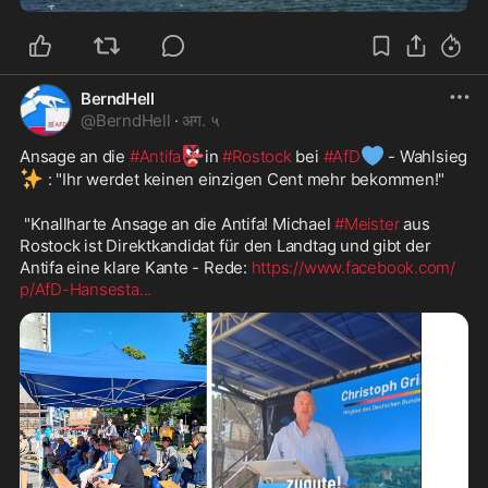
BerndHell
@
BerndHell
·
अग. ५
👺
💙
Ansage an die 
#Antifa
in 
#Rostock
 bei 
#AfD
 - Wahlsieg
✨
 : "Ihr werdet keinen einzigen Cent mehr bekommen!" 
 "Knallharte Ansage an die Antifa! Michael 
#Meister
 aus 
Rostock ist Direktkandidat für den Landtag und gibt der 
Antifa eine klare Kante - Rede: 
https://www.facebook.com/
p/AfD-Hansesta
...