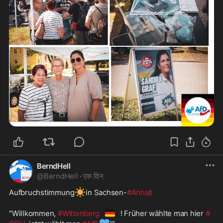
BerndHell
@
BerndHell
·
एक दिन
☀️
Aufbruchstimmung
in Sachsen-
#Anhalt
🇩🇪
"Willkommen, 
#Wittenberg
! Früher wählte man hier 
#