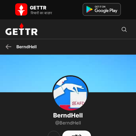
GETTR पर BerndHell - प्रोफाइल और पोस्ट on GETTR
GETTR
GETTR पर BerndHell की प्रोफाइल देखें। उनकी पोस्ट, फोटो, वीडियो देखें और
विचारों का बाज़ार
सामाजिक प्लेटफॉर्म पर उनसे जुड़ें।
BerndHell
BerndHell
@BerndHell