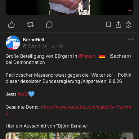
4:29
BerndHell
@
BerndHell
·
२१ घंटे
🇩🇪
Große Beteiligung von Bürgern in 
#Plauen
 (Sachsen) 
bei Demonstration
Patriotischer Massenprotest gegen die "Weiter so" - Politik 
dieser desolaten Bundesregierung /Altparteien, 8.8.26
💙
Jetzt 
#AfD
Gesamte Demo: 
https://www.youtube.com/watch?v=Feuxm
L
...
Hier ein Ausschnitt von "Björn Banane":