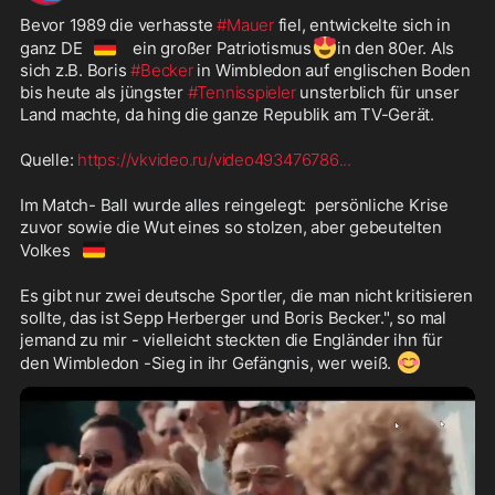
Bevor 1989 die verhasste 
#Mauer
 fiel, entwickelte sich in 
🇩🇪
😍
ganz DE
 ein großer Patriotismus
in den 80er. Als 
sich z.B. Boris 
#Becker
 in Wimbledon auf englischen Boden 
bis heute als jüngster 
#Tennisspieler
 unsterblich für unser 
Land machte, da hing die ganze Republik am TV-Gerät.
Quelle: 
https://vkvideo.ru/video493476786
...
Im Match- Ball wurde alles reingelegt:  persönliche Krise 
zuvor sowie die Wut eines so stolzen, aber gebeutelten 
🇩🇪
Volkes
Es gibt nur zwei deutsche Sportler, die man nicht kritisieren 
sollte, das ist Sepp Herberger und Boris Becker.", so mal 
jemand zu mir - vielleicht steckten die Engländer ihn für 
😊
den Wimbledon -Sieg in ihr Gefängnis, wer weiß. 