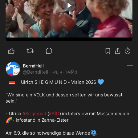
1:17
BerndHell
@
BerndHell
·
अग. ५
·
संपादित
🇩🇪
💙
  Ulrich S I E G M U N D - Vision 2026 
"Wir sind ein VOLK und dessen sollten wir uns bewusst 
sein."
- Ulrich 
#Siegmund
 (
#AfD
) im Interview mit Massenmedien
🌈
- Infostand in Zahna-Elster
🌀
Am 6.9. die so notwendige blaue Wende