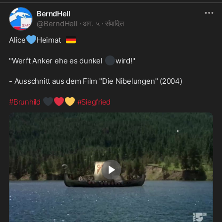
BerndHell
@
BerndHell
·
अग. ५
·
संपादित
💙
🇩🇪
Alice
Heimat
⚫
"Werft Anker ehe es dunkel 
wird!"
- Ausschnitt aus dem Film "Die Nibelungen" (2004)
🖤
❤️
💛
#Brunhild
#Siegfried
1:31