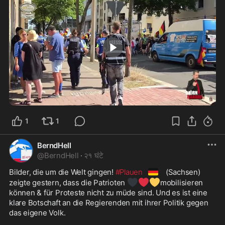
3:02
1
1
BerndHell
@
BerndHell
·
२१ घंटे
🇩🇪
Bilder, die um die Welt gingen! 
#Plauen
 (Sachsen) 
🖤
❤️
💛
zeigte gestern, dass die Patrioten 
mobilisieren 
können & für Proteste nicht zu müde sind. Und es ist eine 
klare Botschaft an die Regierenden mit ihrer Politik gegen 
das eigene Volk.