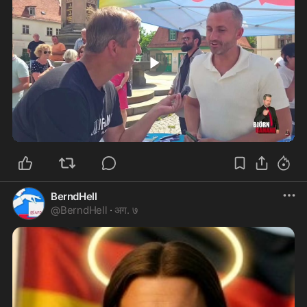
2:07
BerndHell
@
BerndHell
·
अग. ७