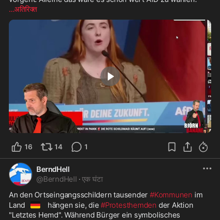
...अतिरिक्त
3:12
16
14
1
BerndHell
@
BerndHell
·
एक घंटा
An den Ortseingangsschildern tausender 
#Kommunen
 im 
🇩🇪
Land
 hängen sie, die 
#Protesthemden
 der Aktion 
"Letztes Hemd". Während Bürger ein symbolisches 