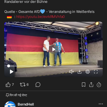
Randalierer vor der Bühne
💙
Quelle - Gesamte AfD
 - Veranstaltung in Weißenfels
🇩🇪
: 
https://youtu.be/evrkRMVhfa0
2:51
7
6
पिन की गई् पोस्ट
BerndHell