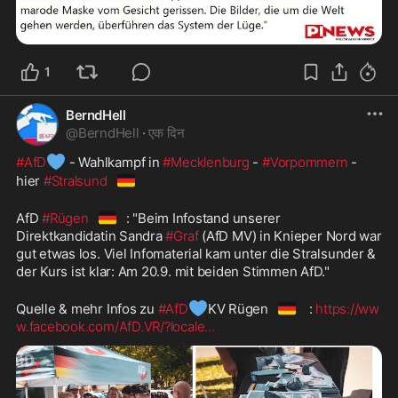
1
BerndHell
@
BerndHell
·
एक दिन
💙
#AfD
 - Wahlkampf in 
#Mecklenburg
 - 
#Vorpommern
 - 
🇩🇪
hier 
#Stralsund
🇩🇪
AfD 
#Rügen
: "Beim Infostand unserer 
Direktkandidatin Sandra 
#Graf
 (AfD MV) in Knieper Nord war 
gut etwas los. Viel Infomaterial kam unter die Stralsunder & 
der Kurs ist klar: Am 20.9. mit beiden Stimmen AfD."
💙
🇩🇪
Quelle & mehr Infos zu 
#AfD
KV Rügen
 : 
https://ww
w.facebook.com/AfD.VR/?locale
...