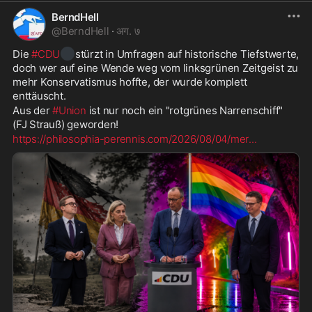
BerndHell
@
BerndHell
·
अग. ७
⚫
Die 
#CDU
️stürzt in Umfragen auf historische Tiefstwerte, 
doch wer auf eine Wende weg vom linksgrünen Zeitgeist zu 
mehr Konservatismus hoffte, der wurde komplett 
enttäuscht.
Aus der 
#Union
 ist nur noch ein "rotgrünes Narrenschiff" 
(FJ Strauß) geworden!
https://philosophia-perennis.com/2026/08/04/mer
...