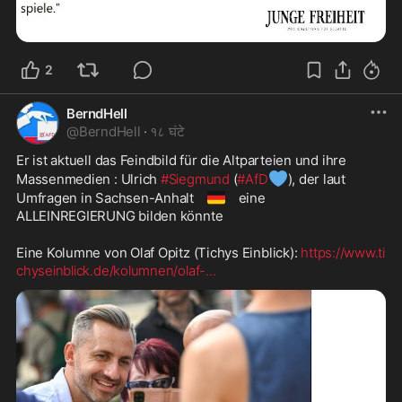
2
BerndHell
@
BerndHell
·
१८ घंटे
Er ist aktuell das Feindbild für die Altparteien und ihre 
💙
Massenmedien : Ulrich 
#Siegmund
 (
#AfD
), der laut 
🇩🇪
Umfragen in Sachsen-Anhalt 
 eine 
ALLEINREGIERUNG bilden könnte
Eine Kolumne von Olaf Opitz (Tichys Einblick): 
https://www.ti
chyseinblick.de/kolumnen/olaf-
...