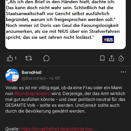
1
BerndHell
@
BerndHell
·
१७ घंटे
Vorab: es ist mir völlig egal, ob da eine Frau oder ein Mann 
nun 
#Bundespräsident
 wird. Derjenige, der das Amt wirklich 
mal gut ausfüllen könnte - und zwar politisch neutral für das 
GESAMTE Volk - sollte es werden. Und jene/r sollte auch 
durch die Bevölkerung gewählt werden.
Quelle: 
https://jungefreiheit.de/politik/deutsc
...