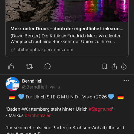
Merz unter Druck – doch der eigentliche Linksruck der CDU bleibt unangetastet
(David Berger) Die Kritik an Friedrich Merz wird lauter.
Wer jedoch auf eine Rückkehr der Union zu ihren
konservativen Grundüberzeugungen hofft, wird
philosophia-perennis.com
enttäuscht werden: Der innerparteiliche Streit dreht
sich überwiegend um Details und Personalfragen,...
BerndHell
@
BerndHell
·
अग. ७
🇩🇪
💙
💙
🇩🇪
 Für Ulrich S I E G M U N D - Vision 2026 
"Baden-Württemberg steht hinter Ulrich 
#Siegmund
" 
- Markus 
#Frohnmaier
"Ihr seid mehr als eine Partei (in Sachsen-Anhalt). Ihr seid 
eine Bewegung!"