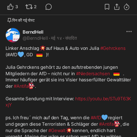
3
2
पिन की गई् पोस्ट
BerndHell
@
BerndHell
·
मई १४
·
संपादित
💥
Linker Anschlag
auf Haus & Auto von Julia 
#Gehrckens
💙
🇩🇪
(#AfD
, GD
)!
Julia Gehrckens gehört zu den aufstrebenden jungen 
🇩🇪
Mitgliedern der AfD – nicht nur in 
#Niedersachsen
. 
Immer häufiger gerät sie ins Visier hasserfüllter Gewalttäter 
👺
der 
#Antifa
. 
Gesamte Sendung mit Interview: 
https://youtu.be/STu9T63K
xjY
💙
ps. Ich freu´ mich auf den Tag, wenn die 
#AfD
regiert 
👺
und gegen diese Terroristen & Schläger der 
#Antifa
, die 
💥
nur die Sprache der 
#Gewalt
kennen, endlich hart 
vorgeht. Alleine das wäre es schon wert AfD zu wählen. 