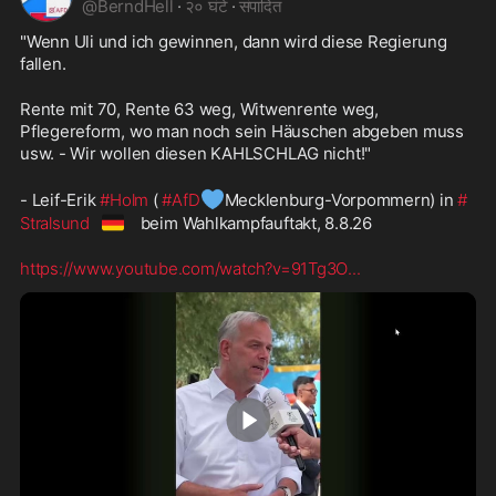
@
BerndHell
·
२० घंटे
·
संपादित
"Wenn Uli und ich gewinnen, dann wird diese Regierung 
fallen.
Rente mit 70, Rente 63 weg, Witwenrente weg, 
Pflegereform, wo man noch sein Häuschen abgeben muss 
usw. - Wir wollen diesen KAHLSCHLAG nicht!" 
💙
- Leif-Erik 
#Holm
 ( 
#AfD
Mecklenburg-Vorpommern) in 
#
🇩🇪
Stralsund
 beim Wahlkampfauftakt, 8.8.26
https://www.youtube.com/watch?v=91Tg3O
...