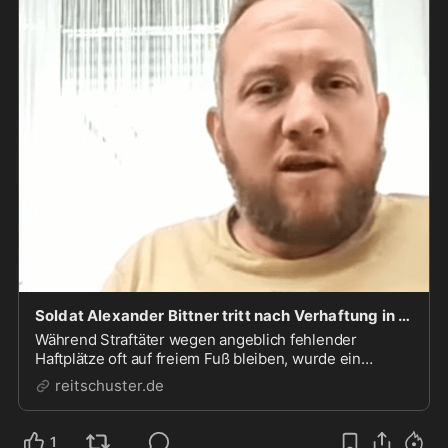
Soldat Alexander Bittner tritt nach Verhaftung in trockenen Hungerstreik - reitschuster.de
Während Straftäter wegen angeblich fehlender
Haftplätze oft auf freiem Fuß bleiben, wurde ein
langgedienter Soldat jetzt ins Gefängnis gesteckt. Sein
reitschuster.de
„Verbrechen“: Er hat sich nicht impfen lassen. Jetzt hat
sich der Fall dramatisch zugespitzt. Von Ka...
1