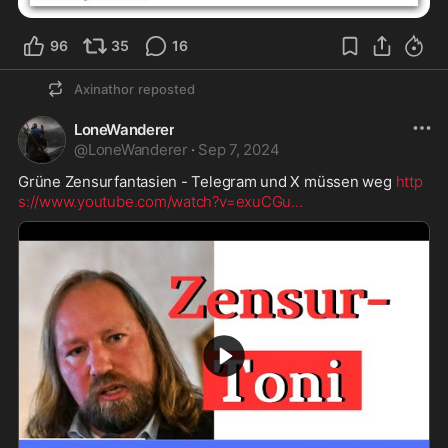
96
35
16
Axinathor
reposted
LoneWanderer
@
LoneWanderer
·
Sep 7, 2024
Grüne Zensurfantasien - Telegram und X müssen weg 
http
s://www.youtube.com/watch?v=exuCGu
...