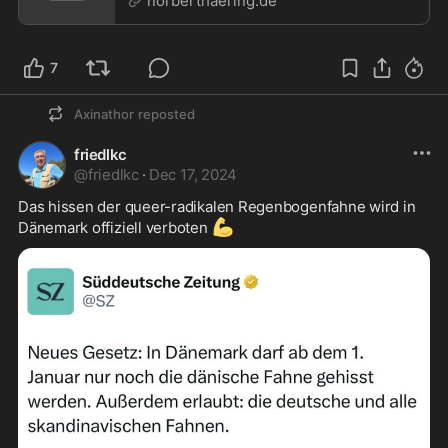
norberthaering.de
7
Axinathor
reposted
friedlkc
@
friedlkc
·
Dec 17, 2024
Das hissen der queer-radikalen Regenbogenfahne wird in 
💪
Dänemark offiziell verboten 