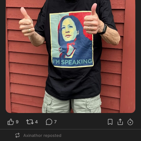
9
4
7
Axinathor
reposted