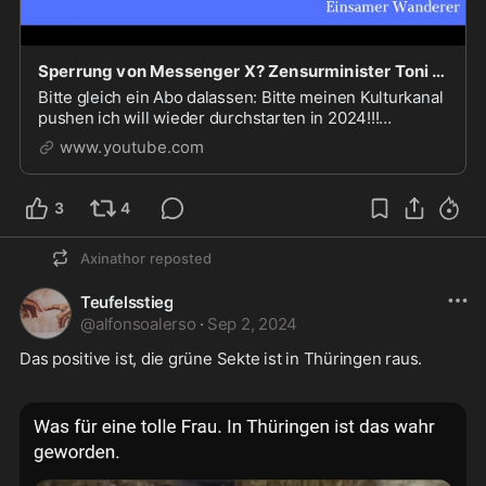
Sperrung von Messenger X? Zensurminister Toni gibt Vollgas
Bitte gleich ein Abo dalassen: Bitte meinen Kulturkanal
pushen ich will wieder durchstarten in 2024!!!
Lyrikkanal Volkes Seele youtube:
www.youtube.com
/ @volkesseelebewahrtdielyrik7010 Und unser
Satire-liv
3
4
Axinathor
reposted
Teufelsstieg
@
alfonsoalerso
·
Sep 2, 2024
Das positive ist, die grüne Sekte ist in Thüringen raus. 
