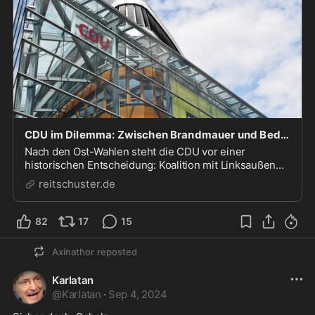
CDU im Dilemma: Zwischen Brandmauer und Bedeutungslosigkeit - reitschuster.de
Nach den Ost-Wahlen steht die CDU vor einer
historischen Entscheidung: Koalition mit Linksaußen
oder AfD? Die Partei droht, sich in taktischen
reitschuster.de
Manövern zu verlieren und die Reste ihrer politischen
Identität zu opfern.
82
17
15
Axinathor
reposted
Karlatan
@
Karlatan
·
Sep 4, 2024