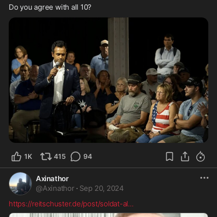
Do you agree with all 10?
1K
415
94
Axinathor
@
Axinathor
·
Sep 20, 2024
https://reitschuster.de/post/soldat-al
...