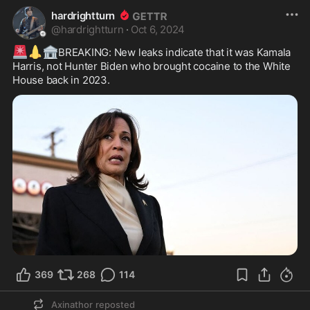
hardrightturn
@
hardrightturn
·
Oct 6, 2024
🚨
👃
🏦
BREAKING: New leaks indicate that it was Kamala 
Harris, not Hunter Biden who brought cocaine to the White 
House back in 2023.
369
268
114
Axinathor
reposted