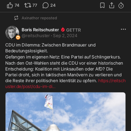
74
77
24
Axinathor
reposted
Boris Reitschuster
@
reitschuster
·
Sep 2, 2024
CDU im Dilemma: Zwischen Brandmauer und 
Bedeutungslosigkeit.
Gefangen im eigenen Netz: Eine Partei auf Schlingerkurs.
Nach den Ost-Wahlen steht die CDU vor einer historischen 
Entscheidung: Koalition mit Linksaußen oder AfD? Die 
Partei droht, sich in taktischen Manövern zu verlieren und 
die Reste ihrer politischen Identität zu opfern. 
https://reitsch
uster.de/post/cdu-im-di
...