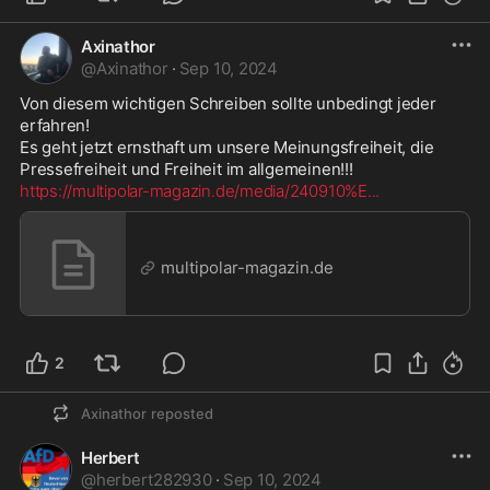
Axinathor
@
Axinathor
·
Sep 10, 2024
Von diesem wichtigen Schreiben sollte unbedingt jeder 
erfahren!

Es geht jetzt ernsthaft um unsere Meinungsfreiheit, die 
https://multipolar-magazin.de/media/240910%E
...
multipolar-magazin.de
2
Axinathor
reposted
Herbert
@
herbert282930
·
Sep 10, 2024