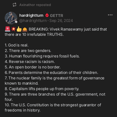
Axinathor
reposted
hardrightturn
@
hardrightturn
·
Sep 26, 2024
🚨
💥
👍
🛎️
 BREAKING: Vivek Ramaswamy just said that 
there are 10 irrefutable TRUTHS.
1. God is real.
2. There are two genders.
3. Human flourishing requires fossil fuels.
4. Reverse racism is racism.
5. An open border is no border.
6. Parents determine the education of their children.
7. The nuclear family is the greatest form of governance 
known to mankind.
8. Capitalism lifts people up from poverty.
9. There are three branches of the U.S. government, not 
four.
10. The U.S. Constitution is the strongest guarantor of 
freedoms in history.