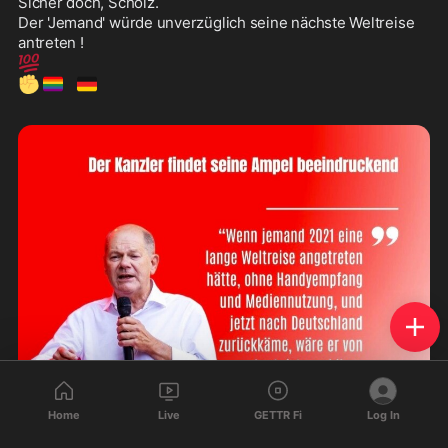
Sicher doch, Scholz. 

Der 'Jemand' würde unverzüglich seine nächste Weltreise 
💯
✊
🏳️‍🌈
🇩🇪
Home
Live
GETTR Fi
Log In