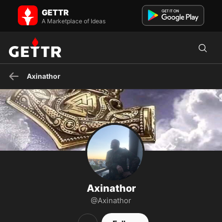
Axinathor on GETTR - Profile and Posts
GETTR
ᛗᚨᛞᛖ ᛁᚾ ᚷᛖᚱᛗᚨᚾᛁᚨ SI FIS PACEM PARA BELLUM SHIELD WALL! SAVE
YOUR COUNTRY, SAVE YOUR PEOPLE, SAVE YOUR CULTURE!
A Marketplace of Ideas
Axinathor
Axinathor
@Axinathor