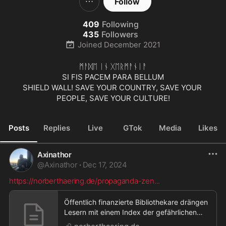
Follow
409
Following
435
Followers
Joined
December 2021
ᛗᚨᛞᛖ ᛁᚾ ᚷᛖᚱᛗᚨᚾᛁᚨ

SI FIS PACEM PARA BELLUM

SHIELD WALL! SAVE YOUR COUNTRY, SAVE YOUR 
PEOPLE, SAVE YOUR CULTURE!
Posts
Replies
Live
GTok
Media
Likes
Axinathor
@
Axinathor
·
Dec 17, 2024
https://norberthaering.de/propaganda-zen
...
Öffentlich finanzierte Bibliothekare drängen
Lesern mit einem Index der gefährlichen
Bücher ihr