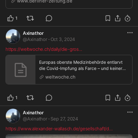
www.berliner-zeitung.de
einen neuartigen „Turbo-Krebs“.
1
Axinathor
@
Axinathor
·
Oct 3, 2024
https://weltwoche.ch/daily/die-gros
...
Europas oberste Medizinbehörde entlarvt
die Covid-Impfung als Farce – und keiner
regt sich auf,
weltwoche.ch
1
Axinathor
@
Axinathor
·
Sep 27, 2024
https://www.alexander-wallasch.de/gesellschaft/d
...