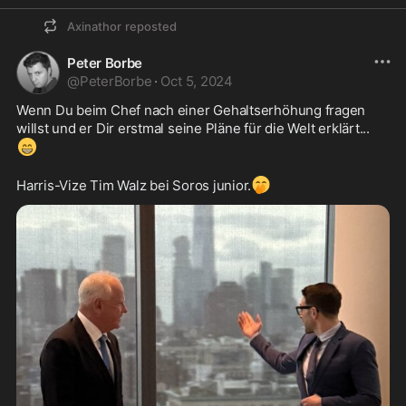
Axinathor
reposted
Peter Borbe
@
PeterBorbe
·
Oct 5, 2024
Wenn Du beim Chef nach einer Gehaltserhöhung fragen 
willst und er Dir erstmal seine Pläne für die Welt erklärt...
😁
🤭
Harris-Vize Tim Walz bei Soros junior.