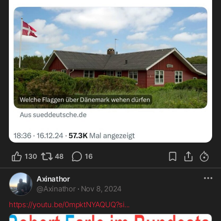
130
48
16
Axinathor
@
Axinathor
·
Nov 8, 2024
https://youtu.be/0mpktNYAQUQ?si
...