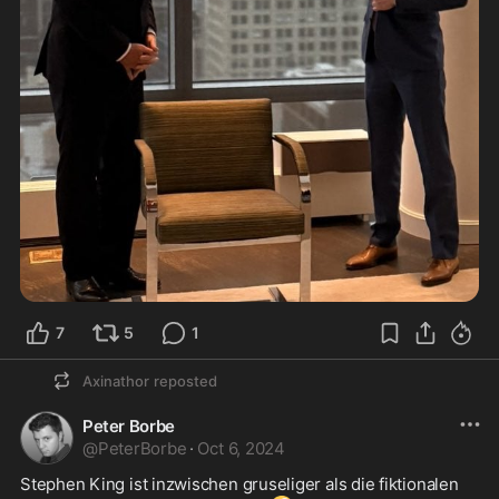
7
5
1
Axinathor
reposted
Peter Borbe
@
PeterBorbe
·
Oct 6, 2024
Stephen King ist inzwischen gruseliger als die fiktionalen 