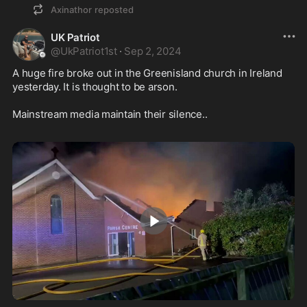
Axinathor
reposted
UK Patriot
@
UkPatriot1st
·
Sep 2, 2024
A huge fire broke out in the Greenisland church in Ireland 
yesterday. It is thought to be arson. 

Mainstream media maintain their silence..

0:19