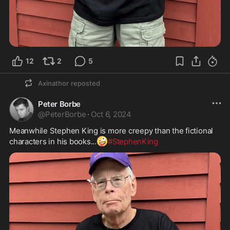
12
2
5
Axinathor
reposted
Peter Borbe
@
PeterBorbe
·
Oct 6, 2024
Meanwhile Stephen King is more creepy than the fictional 
🤪
characters in his books...
#StephenKing