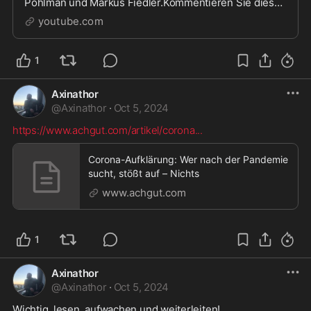
Pohlman und Markus Fiedler.Kommentieren Sie dieses
Video unter: http://www.wikihausen.de/video-
youtube.com
blog/#Wikipe...
1
Axinathor
@
Axinathor
·
Oct 5, 2024
https://www.achgut.com/artikel/corona
...
Corona-Aufklärung: Wer nach der Pandemie
sucht, stößt auf – Nichts
www.achgut.com
1
Axinathor
@
Axinathor
·
Oct 5, 2024
Wichtig, lesen, aufwachen und weiterleiten! 
