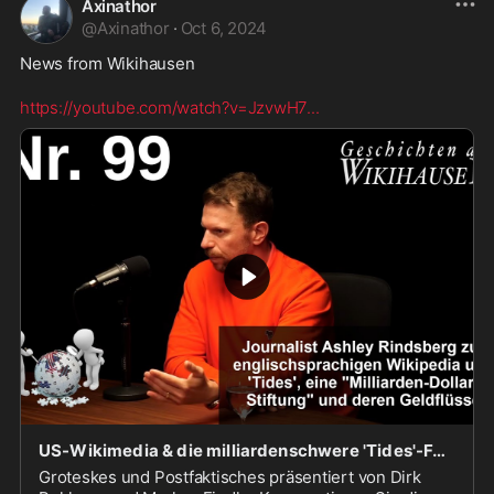
Axinathor
@
Axinathor
·
Oct 6, 2024
News from Wikihausen 

https://youtube.com/watch?v=JzvwH7
...
US-Wikimedia & die milliardenschwere 'Tides'-Foundation, A. Rindsberg im Interview | #99 Wikiha
Groteskes und Postfaktisches präsentiert von Dirk