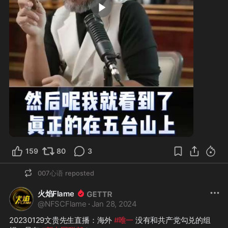
0:59
159
80
3
007心语
reposted
火焰Flame
@
NFSCFlame
·
Jan 28, 2024
20230129文贵先生直播：海外 
#唯一
 没有和共产党勾兑的组