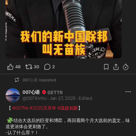
1:16
48
30
2
007心语
reposted
007心语
@
007XinYu
·
Jan 27, 2025
·
Edited
 【 
#007file
#2025灭共年
#温故知新
】

🧩
结合大选后的巨变和博弈，再回看两个月大选前的盖文，味
道更浓体会更刺激了。

-认了什么罪？！
