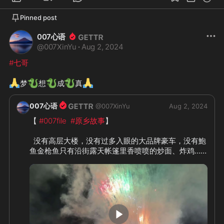
🧩
#媒体战
#金融战
#货币战
 三位一
Pinned post
🥹
🤣
体超限战火热上演中
007心语
-#万斯 及其贵人，马斯克合作伙伴概
@
007XinYu
·
Aug 2, 2024
念股 
#rumble
 参战

#七哥
- 
#川普
 女儿 
#伊万卡
❇️
埃隆·马斯克正在创建一个无偏见的
🙏
🐉
🐉
🐉
🙏
梦
想
成
真
#谷歌
 竞争

007心语
@
007XinYu
Aug 2, 2024
你会在谷歌上使用这个吗？

【 
#007file
#原乡故事
】

A.是

B.不是

  没有高层大楼，没有过多入眼的大品牌豪车，没有鮑
鱼金枪鱼只有沿街露天帐篷里香喷喷的炒面、炸鸡……

-一不留神X在混乱不堪的 
#英国
、#委
内瑞拉 的APP商店名列第一！接下去
   一群男女老少传承和坚守着他/她们的传统、习俗和
是否越混乱的国家和地区X人气越高
文化……

呢？……

    最入目的是他们的 
#笑脸
，最有体感的是 
#慢节奏
生活
……

     哇塞！勇敢正义的X将站在世界之巅
🤨
锋芒全球