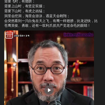
需要飞时，有翅膀；
或由美国人拥有或控制的财产和财产权
2 吊销签证及所有可能福利：上述人士
需要上山时，有坚定双腿；
益的所有交易；
不得进入美国，已有签证或入境文件立
需要下山时，有虎之凶猛；
即失效；无资格获得进入美国的签证或
洞里会挖洞，海里会游泳，遇蓝天会翱翔；
其他文件；无资格被接纳或假释进入美
会突然看到一只白兔在天上飞，有鹰一样翅膀，比龙还快，比
国，或获得《移民和国籍法》
https://www.congress.gov/bill/118th-
苍鹰英俊、勇敢，还有一双利爪抓共产党老杂毛的眼睛！
（8U.S.C. 1101 et seq.） 规定的任何
con
...
其他福利；吊销当前已有签证。 