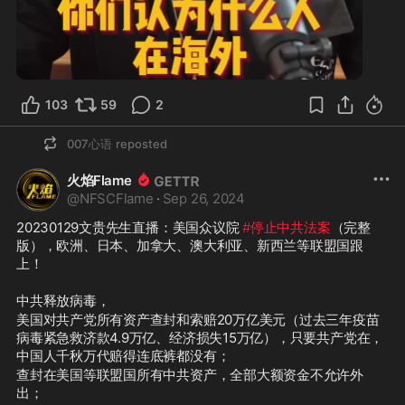
0:41
103
59
2
007心语
reposted
火焰Flame
@
NFSCFlame
·
Sep 26, 2024
20230129文贵先生直播：美国众议院 
#停止中共法案
（完整
版），欧洲、日本、加拿大、澳大利亚、新西兰等联盟国跟
上！
中共释放病毒，
美国对共产党所有资产查封和索赔20万亿美元（过去三年疫苗
病毒紧急救济款4.9万亿、经济损失15万亿），只要共产党在，
中国人千秋万代赔得连底裤都没有；
查封在美国等联盟国所有中共资产，全部大额资金不允许外
出；