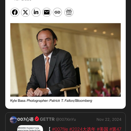
007心语
@
007XinYu
Nov 22, 2024
【 
#007file
#2024大选年
#美国
#第47