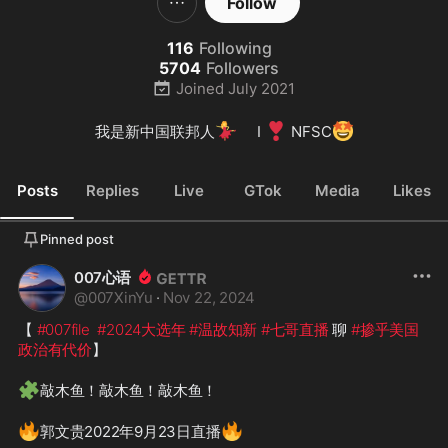
Follow
116
Following
5704
Followers
Joined
July 2021
💃
❣️
🤩
我是新中国联邦人
     I 
 NFSC
Posts
Replies
Live
GTok
Media
Likes
Pinned post
007心语
@
007XinYu
·
Nov 22, 2024
【 
#007file
#2024大选年
#温故知新
#七哥直播
 聊 
#掺乎美国
政治有代价
】

🧩
敲木鱼！敲木鱼！敲木鱼！

🔥
🔥
郭文贵2022年9月23日直播