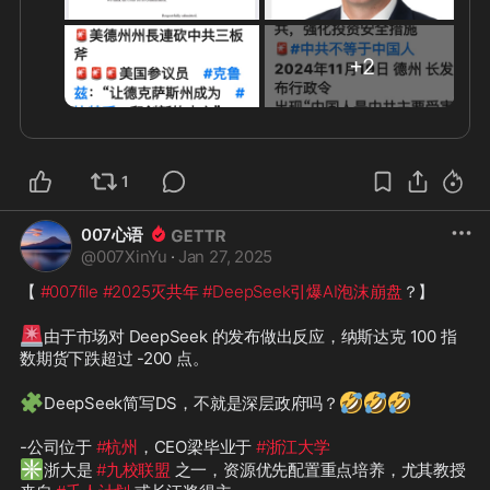
❇️
 与大名鼎鼎的 
#华盛顿特区
 律所合并。该律师有
+
2
🐂
服务于 
#小罗伯特·肯尼迪
 父亲 
#罗伯特·肯尼迪的
⚡
🧐
️华盛顿DC，有必要多研究研究
#英伦风
❇️
⚡
️#AmyVivianConeyBarrett（生于1972年1月28
日）是一位美国律师和法官，第五位在法庭上任职的
1
女性，由 
#川普
 提名的最高法院法官。Barrett是美国
巡回法官，2017年至2020年就职于 
#第七巡回上诉法
007心语
院
@
007XinYu
·
Jan 27, 2025
⚡
️#乔治·布什

【 
#007file
#2025灭共年
#DeepSeek引爆AI泡沫崩盘
？】

-主打律师 : 
#BrendanFQuigley
❇️
🚨
“他是一位非常强大的技术律师，作为一名 
#前检察
由于市场对 DeepSeek 的发布做出反应，纳斯达克 100 指
官
，他与 
#纽约南区
 的关系非常好。”

数期货下跌超过 -200 点。

❇️
🧩
🤣
🤣
🤣
是美国 
#纽约南区的前联邦检察官
。#海军陆战队 
DeepSeek简写DS，不就是深层政府吗？
#退伍军人
，以及一位经验丰富的第一主席审判律师。
他帮助企业高管、董事会和公司应对政府调查和商业
-公司位于 
#杭州
，CEO梁毕业于 
#浙江大学
❇️
纠纷。美国Chambers  2024将他描述为“独特冷静和
浙大是 
#九校联盟
 之一，资源优先配置重点培养，尤其教授
有说服力”，并提供“务实、合理的建议和及时回答问