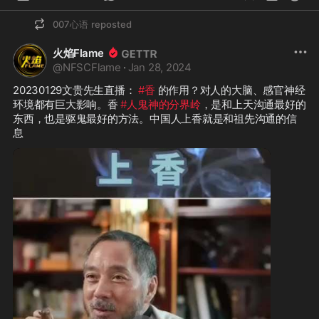
007心语
reposted
火焰Flame
@
NFSCFlame
·
Jan 28, 2024
20230129文贵先生直播： 
#香
 的作用？对人的大脑、感官神经
环境都有巨大影响。香 
#人鬼神的分界岭
，是和上天沟通最好的
东西，也是驱鬼最好的方法。中国人上香就是和祖先沟通的信
息