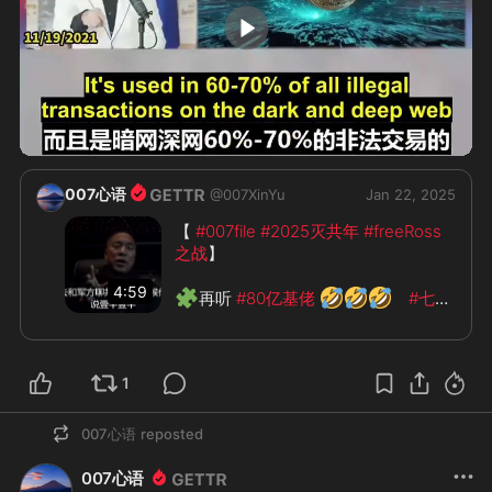
0:52
007心语
@
007XinYu
Jan 22, 2025
【 
#007file
#2025灭共年
#freeRoss
之战
】

4:59
🧩
🤣
🤣
🤣
再听 
#80亿基佬
#七哥
🤭
🤩
😎
🦾
真逗
1
007心语
reposted
007心语