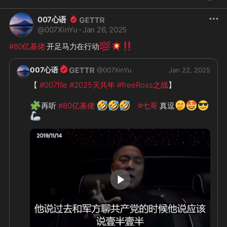
007心语
@
007XinYu
·
Jan 26, 2025
💯
💥
‼️
#80亿基佬
 开足马力在行动
007心语
@
007XinYu
Jan 22, 2025
【 
#007file
#2025灭共年
#freeRoss之战
】

🧩
🤣
🤣
🤣
🤭
🤩
😎
再听 
#80亿基佬
#七哥
 真逗
🦾
4:59