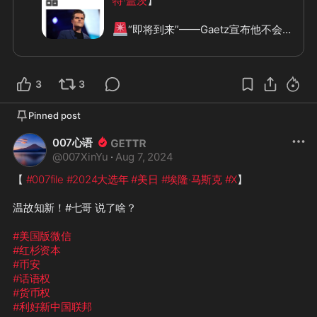
特·盖茨
】

🚨
“即将到来”——Gaetz宣布他不会回
到国会，并表示他将讲述“腐败、叛国
🚨
#股票交易
 是国会的重要组成部
3
3
分。

不应该这样。

我迫不及待地想讲述所有这些关于 
#腐
Pinned post
败叛国和背叛的故事
007心语
即将到来！

@
007XinYu
·
Aug 7, 2024
🧩
昨日话音刚落，令人振奋的消息便
【 
#007file
#2024大选年
#美日
#埃隆·马斯克
#X
】

🦾
🦾
🦾
来啦。#马特·盖茨律师 开干
温故知新！#七哥 说了啥？

-股票、加密货币、能源期货、#非营利
🤣
组织与利的关系
……都该讲讲，但请
#美国版微信
务必引用好资料千万别再使用 
#环球
#红杉资本
等中共党媒或某些 
#宗教系媒体
，尽可
#币安
能使用 
#milesguo
 的直播，#七哥直播 
#话语权
即是盖茨律师的保护伞又能帮助七哥案
#货币权
#利好新中国联邦
❇️