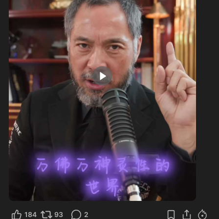
0:38
184
93
2