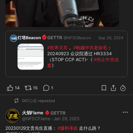
5:14
灯塔Beacon
@
NFSCBeacon
Sep 26, 2024
#世界灭共
， 
#制裁中共老杂毛
：
20240923 众议院通过 HR3334 
（STOP CCP ACT)-《 
#停止中共法
案
》
制裁对象：
1. 中共中央委员会每个成员；
2. 如果中共中央解散，其后继组织的
14
15
1
每个成员；
3.上述成员的成年家属，包括配偶或配
007心语
reposted
偶的成年家属；
制裁方式：
火焰Flame
1 冻结财产：总统应行使《国际紧急状
@
NFSCFlame
·
Jan 29, 2025
况经济权力法》(50 U.S.C. 1701 et 
seq.)赋予总统的所有权力，封锁和禁
20230129文贵先生直播： 
#爆料革命
 走什么路？
止有关上述人士在美国境内，来自美国