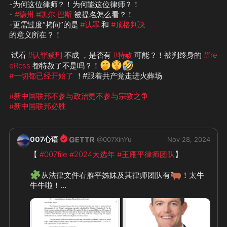
-为何这位律师？！为何能这位律师？！

- 
#德州
#凯尔·巴斯
 被提名怎么看？！

-更需过度“拷问”的是 
#认罪
 和 
#顶格判决
的意义所在？！

 试看 
#认罪减刑
 不成 ，是否有 
#特赦
 可能？！被判终身的 
#fre
🫢
🤫
🤣
eRoss
 都特赦了不是吗？！
#一切都已经开始了
 ！#跟着共产党走进火葬场

#新中国联邦不参与政治更不参与宗教之争
#新中国联邦必胜
007心语
@
007XinYu
Nov 28, 2024
【 
#007file
#2024大选年
#王雁平律师团队
】

🧩
🐂
从法律文件看雁平姊妹及其律师团队有
！太牛
牛牛啦！

❇️
老牌 
#德州
⚡
️还记得当年的 
#休斯顿星光农场
 吗？本人记忆犹