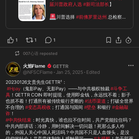
届川普政府人选
#新司法部长
】

🚨
川普选择 
#前佛罗里达州
 总检察长 
#PamBondi
 为司法部长

🧩
🫢
关键职位必须用自己人
阴盛阳衰
1
1
1
😎
的时代
007心语
reposted
-#马特·盖茨“全身而退”，轻松上阵的 
#
军人世家
 后裔将如何行动？！令人瞩
火焰Flame
🤓
🤗
目
@
NFSCFlame
·
Jan 25, 2025
·
Edited
❇️
🤗
一进一退，非常完美的deal
❇️
#陆军
、#海军、#宇宙军、#绿色
20230126文贵先生GETTR¹：
🤨
😉
贝雷帽……阵营摆好了吗？
好像
#Hpay
（鬼影Pay、无影Pay）——与中共极权独裁 
#斗争工
还缺了一个阵营，给点无脑风暴的时间
具
！GETTR COIN 即时提现，使用即金钱，永远找不着；影子
🤣
🤣
🤣
也抓不着！打通所有被传统银行垄断的 
#法币渠道
；打破全世界
不合理的 
#变态高税收
；打通国与国间 
#壁垒
 和银行 
#金融敲
诈
！
#中共快结束
：时光真快，谁也拉不住时间，共产党能拉住吗？
中共内部讲话：冷静，用时间解决一切问题！死那么多人咋
的，外国人关心中国人死活吗？中共国不只是人血馒头，是没
信仰的社会！共产党体制内人感触最深—— 
#太残酷
！老干部死