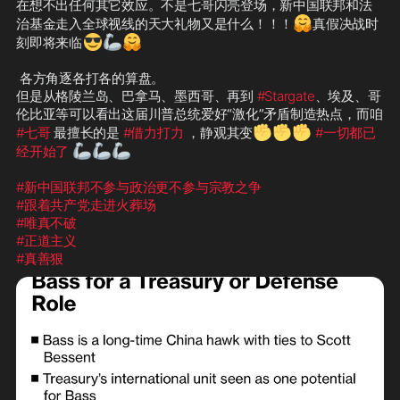
在想不出任何其它效应。不是七哥闪亮登场，新中国联邦和法
🤗
治基金走入全球视线的天大礼物又是什么！！！
真假决战时
😎
🦾
🤗
刻即将来临
 各方角逐各打各的算盘。

但是从格陵兰岛、巴拿马、墨西哥、再到 
#Stargate
、埃及、哥
伦比亚等可以看出这届川普总统爱好“激化”矛盾制造热点，而咱 
✊
✊
✊
#七哥
 最擅长的是 
#借力打力
 ，静观其变
#一切都已
🦾
🦾
🦾
经开始了
#新中国联邦不参与政治更不参与宗教之争
#跟着共产党走进火葬场
#唯真不破
#正道主义
#真善狠