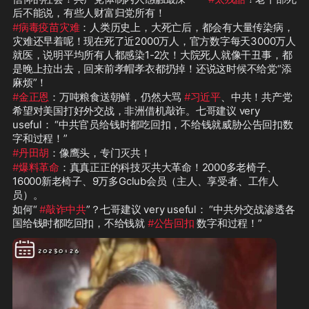
后不能说，有些人财富归党所有！
#病毒疫苗灾难
：人类历史上，大死亡后，都会有大量传染病，
灾难还早着呢！现在死了近2000万人，官方数字每天3000万人
就医，说明平均所有人都感染1-2次！大院死人就像干丑事，都
是晚上拉出去，回来前孝帽孝衣都扔掉！还说这时候不给党“添
麻烦”！
#金正恩
：万吨粮食送朝鲜，仍然大骂 
#习近平
、中共！共产党
希望对美国打好外交战，非洲借机敲诈。七哥建议 very 
useful： “中共官员给钱时都吃回扣，不给钱就威胁公告回扣数
字和过程！”
#丹田胡
：像鹰头，专门灭共！
#爆料革命
：真真正正的科技灭共大革命！2000多老椅子、
16000新老椅子、9万多Gclub会员（主人、享受者、工作人
员）。
如何“ 
#敲诈中共
”？七哥建议 very useful： “中共外交战渗透各
国给钱时都吃回扣，不给钱就 
#公告回扣
 数字和过程！”