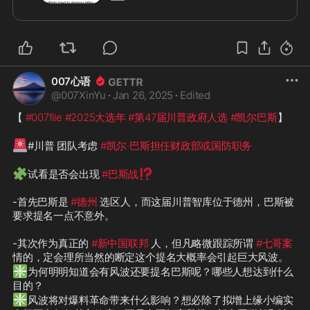
特惠来庆祝特朗普的胜利（最高可享受 
75% 的折扣！）

🧩
前几天一不小心被排入热点人物榜
的 
#mikerindel
 出场

007心语
🔥
🔥
🔥
 纷纷入场，精彩绝伦
@
007XinYu
·
Jan 26, 2025
·
Edited
【 
#007file
#2025大选年
#第47届川普政府人选
#凯尔巴斯
】

🚨
#川普 团队考虑 
#凯尔·巴斯担任财政部或国防职务
🧩
⁉️
试看是否会出现 
#巴斯战
-首先巴斯是 
#德州
 选区人，而这届川普智库位于德州，巴斯被
要求提名一点不意外。

-其次作为真正的 
#新中国联邦
 人，但凡略微跟踪所谓 
#七哥案
❇️
为何明明知道会有风波还要提名巴斯呢？哪些人想达到什么
❇️
风波将对爆料革命带来什么影响？想必除了拟增上缘小编实