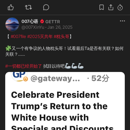
-是预测还是预告？计划书的一部分？

-一贯小心翼翼的日本居然能做出如此
007心语
❇️
🐍
💯
2025 
#灭习
 是
@
007XinYu
·
Jan 26, 2025
❓
#复旦帮 
#江3
 的 
#袁世凯政府2
.0
【 
#007file
#2025灭共年
#枕头哥
】

🤣
闪亮登场
❓
💦
#习太阳 失态攻打台湾
最终成功
🧩
又一个有争议的人物枕头哥！试看最后Ta是否有关联？如何
🎖️
带上 
#习死皇
关联？……

❇️
各种崩盘在即，地球步入大恐慌2.0

🦾
🦾
🦾
#一切都已经开始了
 拭目以待吧
❓
❓
-居居居然还预测了川普退任……
❓
‼️
‼️
‼️
-#七哥直播 有没有说过 
#比特币
 甚至
❇️
为什么那么精准呢？！

-灭共先锋必 
#日本
❇️
解铃还须系铃人！知己知彼 百战不
❇️
#日本我们必须拿下也一定能够拿