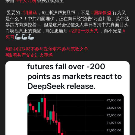
来自 
#千人计划
 或长江奖得主

⚡
️貌似这位牛人是我们的战友对我们了如指掌？蒙的
 妥妥的 
#阿里马
，#江浙沪帮复旦帮 ，不是 
#国家偷盗
 行为又
🤭
😂
是什么？！中共四面埋伏，正在向日经“预告”习崩川退、英伟达
暴跌方向操控着……但是这只会促使众人早日看清中共真面目从
而唤起真正的觉醒，痛定思痛后 
  这么强大的精英律师团队……没有比较就没有伤害……
#团结一致灭共
 ，而不光是 
#
🦾
😢
🦾
😢
🦾
😢
灭习
🦾
🦾
🦾
#新中国联邦不参与政治更不参与宗教之争
#新中国联邦
 在美国的实力再一次被证明
#
#跟着共产党走进火葬场
中共你完啦
 ！#takedowntheevilCCP

🤭
😂
  关于德州三天前刚刚蒙过，还挺及时滴 
 Q：最后无脑过度“拷问”：12/13的人事，#韩裔 接力
是巧合还是安排？为谁？目的？效应？……

🤭
🤫
😎
知己知彼 百战不殆？！
🙏
 本盖文没有褒贬，概不负责