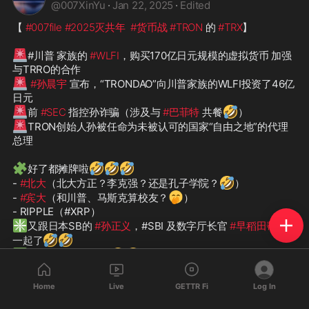
@
007XinYu
·
Jan 22, 2025
·
Edited
【 
#007file
#2025灭共年
#货币战
#TRON
 的 
#TRX
】

🚨
#川普 家族的 
#WLFI
，购买170亿日元规模的虚拟货币 加强
🚨
#孙晨宇
 宣布，“TRONDAO”向川普家族的WLFI投资了46亿
🚨
🤣
前 
#SEC
 指控孙诈骗（涉及与 
#巴菲特
 共餐
🚨
TRON创始人孙被任命为未被认可的国家“自由之地”的代理
总理

🧩
🤣
🤣
🤣
好了都摊牌啦
🤣
- 
#北大
（北大方正？李克强？还是孔子学院？
）

🤭
- 
#宾大
（和川普、马斯克算校友？
）

❇️
又跟日本SB的 
#孙正义
，#SBI 及数字厅长官 
#早稻田帮
 搞
🤣
🤣
一起了
❇️
🤭
🤣
#英国
 也没少掺乎
🤮
🤣
-  
#上海帮
#江浙帮
 的 
#阿里马
 必须有份
Home
Live
GETTR Fi
Log In
❇️
🤭
突然想起护照项目了
现在想想也许做法有点不对，还是