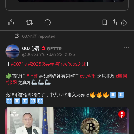
007心语
reposted
007心语
@
007XinYu
·
Jan 22, 2025
【 
#007file
#2025灭共年
#FreeRoss之战
】

🧩
请听咱 
#七哥
 是如何铮铮有词举证 
#比特币
 之原罪及 
#暗网
🦾
🦾
🦾
#深网
 之真相
🔥
🔥
🔥
🐦‍🔥
🐦‍🔥
比特币使命即将终了，中共即将走入火葬场
🐦‍🔥
🐦‍🔥
🐦‍🔥
🐦‍🔥
🐦‍🔥