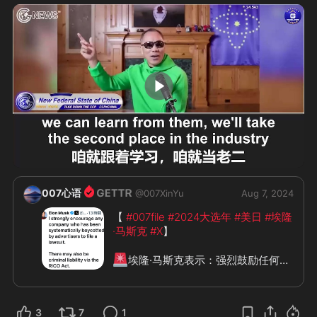
❇️
👀
静等发酵并密切关注
#宗教战
#英美战
 ……愈演愈烈，可谓
你死我活博弈中…… 
#新中国联邦不参
与政治
 ，小心烫手更要规避引火烧身
🔥
🆘
2:39
007心语
@
007XinYu
Aug 7, 2024
【 
#007file
#2024大选年
#美日
#埃隆
·马斯克
#X
】

🚨
埃隆·马斯克表示：强烈鼓励任何受
到广告商系统抵制的公司提起诉讼。

还可能通过以下方式承担刑事责任：

《 
#RICO法案
》。

3
7
1