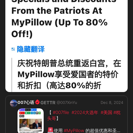
下
  总之，2025年不破不立之年！全球灭
共形势一片大好！如果是真战友不悲不
乐！保持平常心！站稳队形！迎接最黑
暗时刻的到来，同时最先手牵手一起奔
向曙光！喜马拉雅之巅的那道光！黎明
🦾
🦾
🦾
🦾
🦾
在即！坚持最后20秒
🦾
🦾
#新中国联邦不参与政治更不参与宗教
之争
#新中国联邦必胜
#中共你完啦
007心语
@
007XinYu
Dec 8, 2024
【 
#007file
#2024大选年
#美国
#枕
头哥
】

🚨
使用 
#MyPillow
 的超值优惠和圣诞