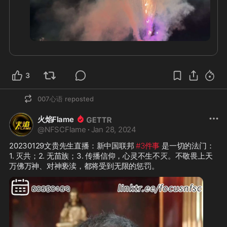
   不知道接地气的活着是否包含这样的场面和情节，
至少我爱也渴望如此简朴、纯真、没有太多攀比和互
   无论成败都将利好 
#新中国联邦
 和 
#
斗，每天可以面带笑容淡定却自在的活着并默默地代
🦾
👏
🐂
G系列
！祝成功
3:02
代相传……

   人在做天在看……

#日本
 列岛的他/她们不仅传承着本土文化，还持
续、融合并光扬着中国、中东等东西方文明……

3
    透过日本我尝试想象 
#七哥
  们描写的 
#新中国联邦
的宏图，思考着万佛万神的缘由……不知是否正在慢慢
007心语
reposted
接近七哥的version……

火焰Flame
㊗️
🍉
🐉
战友们周末愉快
@
NFSCFlame
·
Jan 28, 2024
20230129文贵先生直播：新中国联邦 
#3件事
 是一切的法门：
@日本某小渔港2024夏天
1. 灭共；2. 无苗族；3. 传播信仰，心灵不生不灭。不敬畏上天
万佛万神、对神亵渎，都将受到无限的惩罚。
#海民
#山民
#村民
#cooljapan