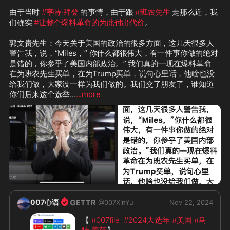
由于当时 
#亨特·拜登
 的事情，由于跟 
#班农先生
 走那么近，我
们确实 
#让整个爆料革命的为此付出代价
。

郭文贵先生：今天关于美国的政治的很多方面，这几天很多人
警告我，说，“Miles，” 你什么都很伟大，有一件事你做的绝对
是错的，你参乎了美国内部政治。” 我们真的—现在爆料革命 
在为班农先生买单，在为Trump买单，说句心里话，他啥也没
给我们做，大家没一样为我们做的。我们交了朋友了，谁知道
你们后来这个选举…
...more
007心语
@
007XinYu
Nov 22, 2024
【 
#007file
#2024大选年
#美国
#马