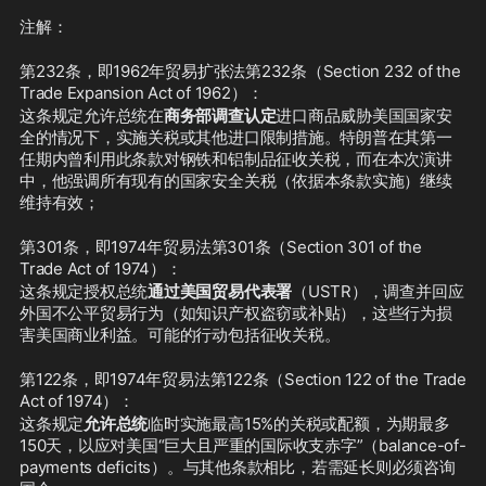
注解：
第232条，即1962年贸易扩张法第232条（Section 232 of the 
Trade Expansion Act of 1962）：
这条规定允许总统在
商务部调查认定
进口商品威胁美国国家安
全的情况下，实施关税或其他进口限制措施。特朗普在其第一
任期内曾利用此条款对钢铁和铝制品征收关税，而在本次演讲
中，他强调所有现有的国家安全关税（依据本条款实施）继续
维持有效；
第301条，即1974年贸易法第301条（Section 301 of the 
Trade Act of 1974）：
这条规定授权总统
通过美国贸易代表署
（USTR），调查并回应
外国不公平贸易行为（如知识产权盗窃或补贴），这些行为损
害美国商业利益。可能的行动包括征收关税。
第122条，即1974年贸易法第122条（Section 122 of the Trade 
Act of 1974）：
这条规定
允许总统
临时实施最高15%的关税或配额，为期最多
150天，以应对美国“巨大且严重的国际收支赤字”（balance-of-
payments deficits）。与其他条款相比，若需延长则必须咨询