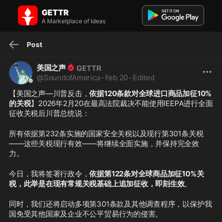
美国之声 on GETTR: 【美国之声—川普反击，依据120条款对全球进口
GETTR
商品加征10%的关税】2026年2月20在最高法院裁决...
A Marketplace of Ideas
【美国之声—川普反击，依据120条款对全球进口商品加征10%的关税】
2026年2月20在最高法院裁决不能使用IEEPA进行全面征收关税后川普总
统说： 所有依据第232条实施的国家安全关税以及现行第3...
Post
美国之声
@
SoundofAmerica
·
Feb 20
·
Edited
【美国之声—川普反击，
依据120条款对全球进口商品加征10%
的关税
】2026年2月20在最高法院裁决不能使用IEEPA进行全面
征收关税后川普总统说：
所有依据第232条实施的国家安全关税以及现行第301条关税
——这些关税现行有效——将继续全面实施，并保持完全效
力。
今日，我将签署行政令，
依据第122条对全球商品加征10%关
税，此举是在现有常规关税基础上追加征收，即刻生效
。
同时，我们还将启动多项第301条款及其他调查程序，以保护我
国免受其他国家及企业不公平贸易行为的侵害。