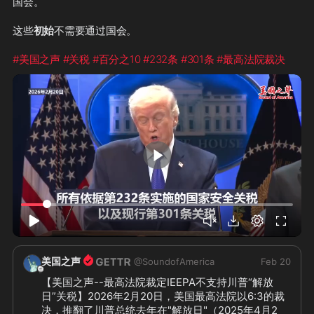
国会。
这些
初始
不需要通过国会。
#美国之声
#关税
#百分之10
#232条
#301条
#最高法院裁决
0:52
美国之声
@
SoundofAmerica
Feb 20
【美国之声--最高法院裁定IEEPA不支持川普“解放
日”关税】2026年2月20日，美国最高法院以6:3的裁
决，推翻了川普总统去年在"解放日"（2025年4月2