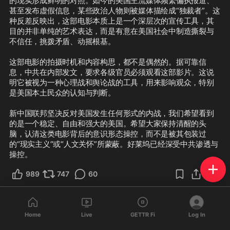
的现实形成鲜明的对照。如今的美国主流媒体频繁偏执报道、
甚至发布虚假信息，某些政治人物则被媒体描绘成“独裁者”。这
种反差反映出，这部电影本质上是一个深层次的宣传工具，其
目的并非单纯的艺术表达，而是有意在美国社会中制造撕裂与
不信任，挑拨矛盾、动摇根基。

这部电影的拍摄时机和内容构思，都不是偶然的。据可靠信
息，中共在内部发文，要求各级官员必须观看这部影片。这说
明它被视为一种心理战和舆论战的工具，用来影响观众，特别
是美国本土民众的认知与判断。

新中国联邦坚决反对美国发生任何形式的内战，我们希望看到
的是一个稳定、自由和强大的美国。希望大家保持清醒的头
脑，认清这类电影背后的意识形态操控，而不是被其包装过
的“现实主义”或“人文关怀”所蒙蔽。好莱坞已经深受中共渗透与
989
747
60
Home
Live
GETTR Fi
Log In