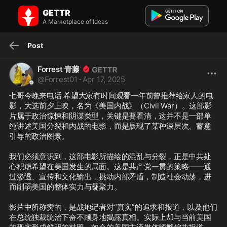
Forrest 青藤 on GETTR: 七哥今晚来电话 希望大家有时间观看一年前曾
GETTR
推荐给家人的电影，大选前夕上映，名为《美国内战》（Civi...
A Marketplace of Ideas
七哥今晚来电话 希望大家有时间观看一年前曾推荐给家人的电影，大选
前夕上映，名为《美国内战》（Civil War）。这部影片属于政治惊悚和阴
谋类型，关键是要看清，这并不是一部单纯讲述美国分裂和内战的电影...
Post
Forrest 青藤
@
Forrest01
·
Apr 17, 2025
七哥今晚来电话 希望大家有时间观看一年前曾推荐给家人的电
影，大选前夕上映，名为《美国内战》（Civil War）。这部影
片属于政治惊悚和阴谋类型，关键是要看清，这并不是一部单
纯讲述美国分裂和内战的电影，而是展现了某种深层次、蓄意
引导的政治图景。

我们必须意识到，这部电影所描绘的混乱与分裂，正是中共处
心积虑希望在美国发生的局面。这是共产党一贯的策略——通
过渗透、宣传和文化输出，挑动内部矛盾，制造社会动荡，进
而削弱美国的整体实力与凝聚力。

影片中所称赞的，是战地记者对“真实”的追求和报道，以及他们
在总统独裁统治下奋不顾身地揭露真相。实际上却与当前美国